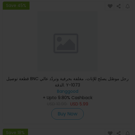
Save 45%
قطعة توصيل BNC رجل موصّل يصلح للإناث، مغلفة بحرفية وتردّد عالي
الدقة. Y-1073
Banggood
+ Upto 9.80% Cashback
USD
10.99
USD
5.99
Buy Now
Save 18%