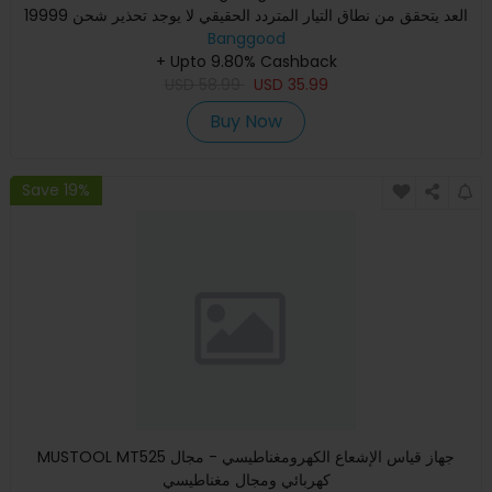
19999 العد يتحقق من نطاق التيار المتردد الحقيقي لا يوجد تحذير شحن
Banggood
NC
+ Upto 9.80% Cashback
USD
58.99
USD
35.99
Buy Now
Save 19%
MUSTOOL MT525 جهاز قياس الإشعاع الكهرومغناطيسي - مجال
كهربائي ومجال مغناطيسي