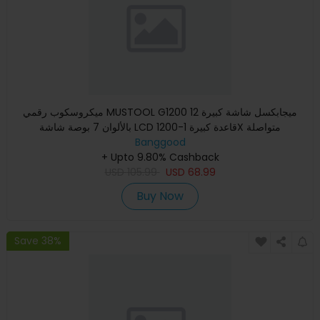
ميكروسكوب رقمي MUSTOOL G1200 12 ميجابكسل شاشة كبيرة
بالألوان 7 بوصة شاشة LCD قاعدة كبيرة 1-1200X متواصلة
Banggood
+ Upto 9.80% Cashback
USD
105.99
USD
68.99
Buy Now
Save 38%