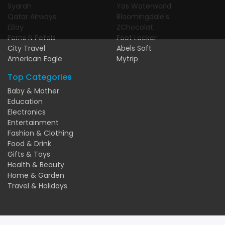
Syarah
Yas Waterworld
Qatar Airways
Bloomingdale's
EBay
ZChocolat
Ferns N Petals
Foot Locker
City Travel
Abels Soft
American Eagle
Mytrip
Top Categories
Baby & Mother
Education
Electronics
Entertainment
Fashion & Clothing
Food & Drink
Gifts & Toys
Health & Beauty
Home & Garden
Travel & Holidays