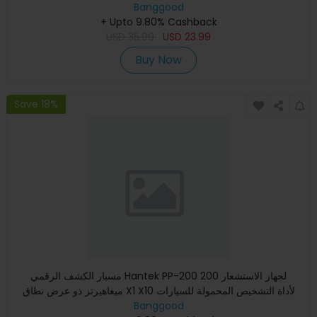
Banggood
+ Upto 9.80% Cashback
USD
35.99
USD
23.99
Buy Now
Save 18%
مسبار الكشف الرقمي Hantek PP-200 لجهاز الاستشعار 200
ميغاهيرتز ذو عرض نطاق X1 X10 لأداة التشخيص المحمولة للسيارات
جهاز ا
Banggood