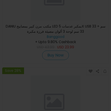
DANIU مكتب مرن كبير بمصابيح LED بمكبر عدسات 5X USB 33 سم +
33 سم لوحة 3 ألوان مضيئة فرزة مكبرة
Banggood
+ Upto 9.80% Cashback
USD
43.99
USD
23.99
Buy Now
Save 28%