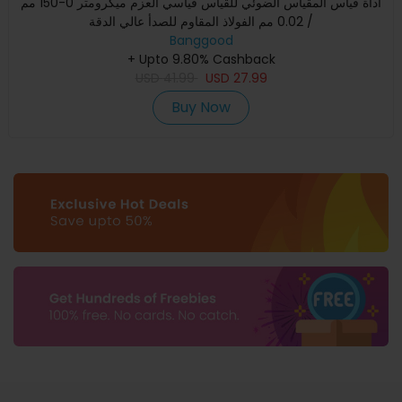
أداة قياس المقياس الضوئي للقياس قياسي العزم ميكرومتر 0-150 مم
/ 0.02 مم الفولاذ المقاوم للصدأ عالي الدقة
Banggood
+ Upto 9.80% Cashback
USD
41.99
USD
27.99
Buy Now