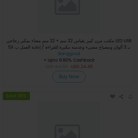
مكتب مرن كبير بقياس 22 سم + 22 سم مضاء بمكبر زجاجي LED USB
5X بـ 3 ألوان ومصباح مضيء وعدسة مكبرة للقراءة / إعادة العمل ب
Banggood
+ Upto 9.80% Cashback
USD
44.99
USD
24.45
Buy Now
Save 36%