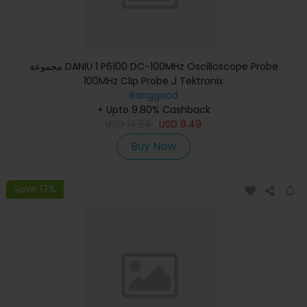
مجموعة DANIU 1 P6100 DC-100MHz Oscilloscope Probe
100MHz Clip Probe لـ Tektronix
Banggood
+ Upto 9.80% Cashback
USD
14.24
USD
9.49
Buy Now
Save 17%