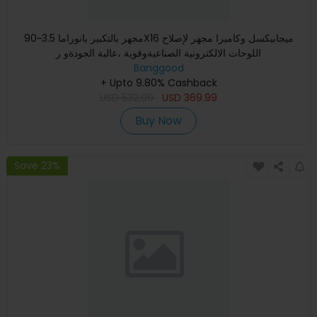
مجهر بالتكبير بانوراما 3.5~90X16 ميجابيكسل وكاميرا مجهر لإصلاح
اللوحات الالكترونية الصناعيةوقوية ،عالية الجودةو ر
Banggood
+ Upto 9.80% Cashback
USD
532.99
USD
369.99
Buy Now
Save 23%