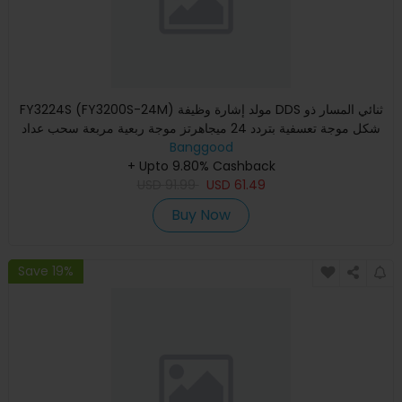
FY3224S (FY3200S-24M) مولد إشارة وظيفة DDS ثنائي المسار ذو
شكل موجة تعسفية بتردد 24 ميجاهرتز موجة ربعية مربعة سحب عداد
Banggood
+ Upto 9.80% Cashback
USD
91.99
USD
61.49
Buy Now
Save 19%