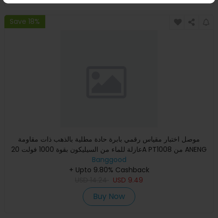
Save 18%
موصل اختبار مقياس رقمي بابرة حادة مطلية بالذهب ذات مقاومة
عازلة للماء من السيليكون بقوة 1000 فولت 20A PT1008 من ANENG
بأ
Banggood
+ Upto 9.80% Cashback
USD
14.24
USD
9.49
Buy Now