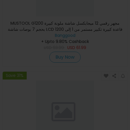
MUSTOOL G1200 مجهر رقمي 12 ميجابكسل شاشة ملونة كبيرة
بحجم 7 بوصات شاشة LCD قاعدة كبيرة تكبير مستمر من 1 إلى 1200
مرة مع
Banggood
+ Upto 9.80% Cashback
USD
93.99
USD
61.99
Buy Now
Save 31%