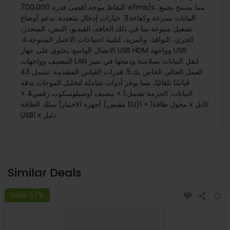
التقاط موجة أقصى قدره 700,000 wfms/s، مما يسمح بجمع
البيانات بسرعة وكفاءة.3. خيارات إدخال متعددة: يدعم أوضاع
تشغيل متنوعة بما في ذلك الحافة، الفيديو، النبض، المنحدر،
الجري، النوافذ، والمزيد، لتلبية احتياجات الاختبار المتنوعة.4.
الاتصال الواسع: يحتوي على جهاز USB HDM وواجهة USB
المضيف وواجهات LAN لنقل البيانات بسلاسة ودمجها في سير
العمل الحالي الخاص بك.5. قدرات القياس المتقدمة: تشمل 43
قياسًا تلقائيًا، مما يوفر أدوات شاملة لتحليل الموجات بدقة
البيانات. الحزمة تشمل:1 × مضيف أوسيلوسكوب رقمي4 ×
أجهزة الاختبار1 سلك الطاقة (مقبس EU)1 × محول طاقة1 x كابل
USB1 x دليل
Similar Deals
Save 57%