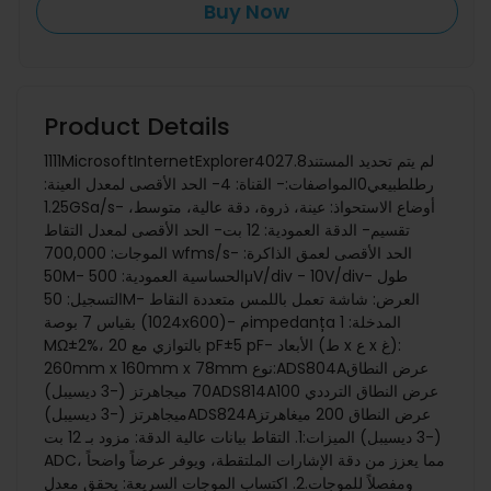
Buy Now
Product Details
1111MicrosoftInternetExplorer402لم يتم تحديد المستند7.8
رطلطبيعي0المواصفات:- القناة: 4- الحد الأقصى لمعدل العينة:
1.25GSa/s- أوضاع الاستحواذ: عينة، ذروة، دقة عالية، متوسط،
تقسيم- الدقة العمودية: 12 بت- الحد الأقصى لمعدل التقاط
الموجات: 700,000 wfms/s- الحد الأقصى لعمق الذاكرة:
50M- الحساسية العمودية: 500μV/div - 10V/div- طول
التسجيل: 50M- العرض: شاشة تعمل باللمس متعددة النقاط
بقياس 7 بوصة (1024x600)- مimpedanța المدخلة: 1
MΩ±2%، بالتوازي مع 20 pF±5 pF- الأبعاد (ط x ع x غ):
260mm x 160mm x 78mm نوع:ADS804Aعرض النطاق
70 ميجاهرتز (-3 ديسيبل)ADS814Aعرض النطاق الترددي 100
ميجاهرتز (-3 ديسيبل)ADS824Aعرض النطاق 200 ميغاهرتز
(-3 ديسيبل) الميزات:1. التقاط بيانات عالية الدقة: مزود بـ 12 بت
ADC، مما يعزز من دقة الإشارات الملتقطة، ويوفر عرضاً واضحاً
ومفصلاً للموجات.2. اكتساب الموجات السريعة: يحقق معدل