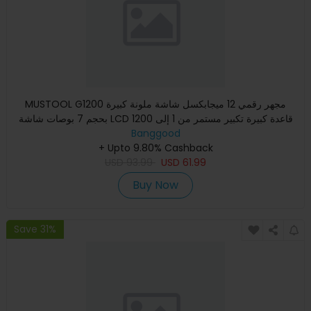
MUSTOOL G1200 مجهر رقمي 12 ميجابكسل شاشة ملونة كبيرة
بحجم 7 بوصات شاشة LCD قاعدة كبيرة تكبير مستمر من 1 إلى 1200
مرة مع
Banggood
+ Upto 9.80% Cashback
USD
93.99
USD
61.99
Buy Now
Save 31%