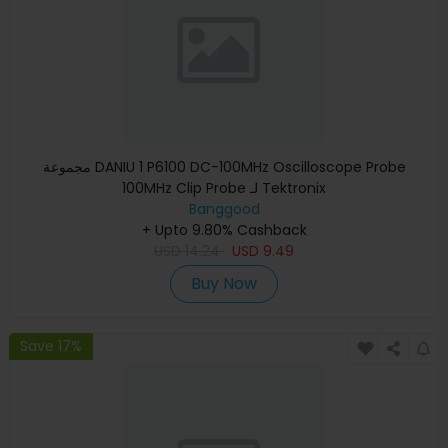
مجموعة DANIU 1 P6100 DC-100MHz Oscilloscope Probe
100MHz Clip Probe لـ Tektronix
Banggood
+ Upto 9.80% Cashback
USD
14.24
USD
9.49
Buy Now
Save 17%