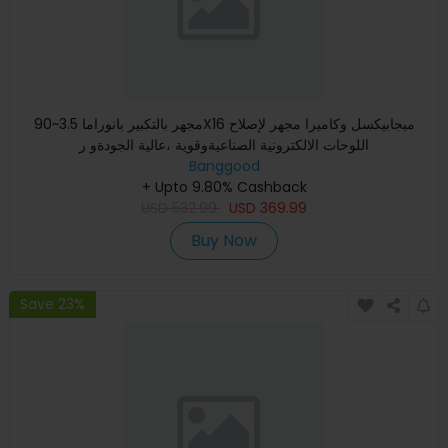
مجهر بالتكبير بانوراما 3.5~90X16 ميجابيكسل وكاميرا مجهر لإصلاح
اللوحات الالكترونية الصناعيةوقوية ،عالية الجودةو ر
Banggood
+ Upto 9.80% Cashback
USD
532.99
USD
369.99
Buy Now
Save 23%