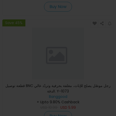
Buy Now
Save 45%
قطعة توصيل BNC رجل موصّل يصلح للإناث، مغلفة بحرفية وتردّد عالي
الدقة. Y-1073
Banggood
+ Upto 9.80% Cashback
USD
10.99
USD
5.99
Buy Now