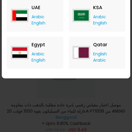
USD
99.99
USD
51.42
UAE
KSA
Buy Now
Arabic
Arabic
English
English
Save 18%
Egypt
Qatar
Arabic
English
English
Arabic
موصل اختبار مقياس رقمي بابرة حادة مطلية بالذهب ذات مقاومة
عازلة للماء من السيليكون بقوة 1000 فولت 20A PT1008 من ANENG
بأ
Banggood
+ Upto 9.80% Cashback
USD
14.24
USD
9.49