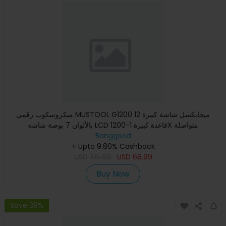
ميكروسكوب رقمي MUSTOOL G1200 12 ميجابكسل شاشة كبيرة
بالألوان 7 بوصة شاشة LCD قاعدة كبيرة 1-1200X متواصلة
Banggood
+ Upto 9.80% Cashback
USD
105.99
USD
68.99
Buy Now
Save 38%