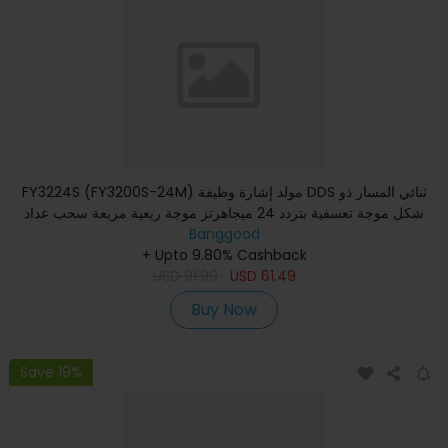
FY3224S (FY3200S-24M) مولد إشارة وظيفة DDS ثنائي المسار ذو
شكل موجة تعسفية بتردد 24 ميجاهرتز موجة ربعية مربعة سحب عداد
Banggood
+ Upto 9.80% Cashback
USD
91.99
USD
61.49
Buy Now
Save 19%