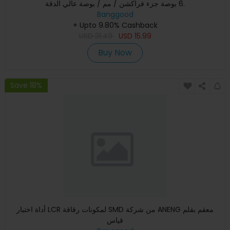
6 بوصة جزء فراكشن / مم / بوصة عالي الدقة.
Banggood
+ Upto 9.80% Cashback
USD
31.49
USD
15.99
Buy Now
Save 18%
أداة اختبار LCR لمكونات رقاقة SMD من شركة ANENG معقم بقلم
قياس