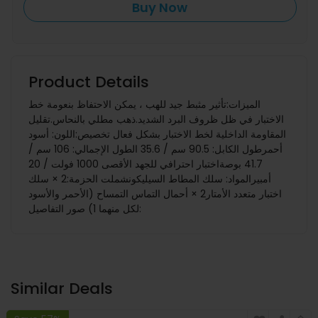
Buy Now
Product Details
الميزات:تأثير مثبط جيد للهب ، يمكن الاحتفاظ بنعومة خط
الاختبار في ظل ظروف البرد الشديد.ذهب مطلي بالنحاس.تقليل
المقاومة الداخلية لخط الاختبار بشكل فعال تخصيص:اللون: أسود
أحمرطول الكابل: 90.5 سم / 35.6 الطول الإجمالي: 106 سم /
41.7 بوصةاختبار احترافي للجهد الأقصى 1000 فولت / 20
أمبيرالمواد: سلك المطاط السيليكونشملت الحزمة:2 × سلك
اختبار متعدد الأمتار2 × أحمال التماس التمساح (الأحمر والأسود
لكل منهما 1) صور التفاصيل:
Similar Deals