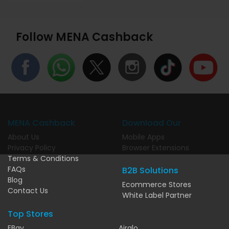
Follow MENA Cashback
MENA Cashback
Download Our
About Us
Mobile Apps
Privacy Policy
Browser Extensions
Terms & Conditions
FAQs
B2B Solutions
Blog
Ecommerce Stores
Contact Us
White Label Partner
Top Stores
EBay
Airalo