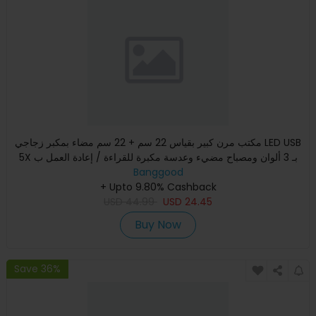
مكتب مرن كبير بقياس 22 سم + 22 سم مضاء بمكبر زجاجي LED USB
5X بـ 3 ألوان ومصباح مضيء وعدسة مكبرة للقراءة / إعادة العمل ب
Banggood
+ Upto 9.80% Cashback
USD
44.99
USD
24.45
Buy Now
Save 36%