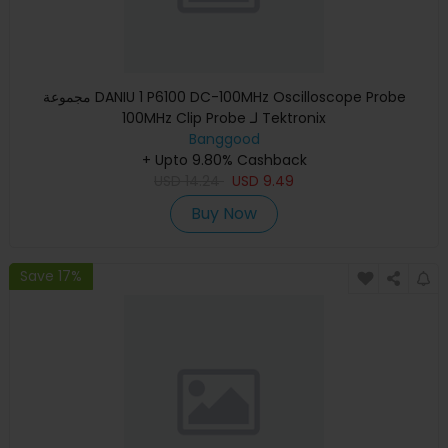
مجموعة DANIU 1 P6100 DC-100MHz Oscilloscope Probe
100MHz Clip Probe لـ Tektronix
Banggood
+ Upto 9.80% Cashback
USD
14.24
USD
9.49
Buy Now
Save 17%