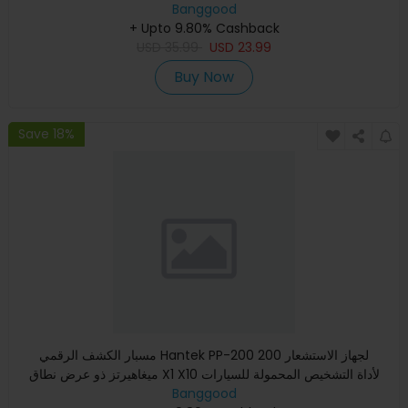
Banggood
+ Upto 9.80% Cashback
USD
35.99
USD
23.99
Buy Now
Save 18%
مسبار الكشف الرقمي Hantek PP-200 لجهاز الاستشعار 200
ميغاهيرتز ذو عرض نطاق X1 X10 لأداة التشخيص المحمولة للسيارات
جهاز ا
Banggood