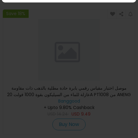
Save 18%
موصل اختبار مقياس رقمي بابرة حادة مطلية بالذهب ذات مقاومة
عازلة للماء من السيليكون بقوة 1000 فولت 20A PT1008 من ANENG
بأ
Banggood
+ Upto 9.80% Cashback
USD
14.24
USD
9.49
Buy Now