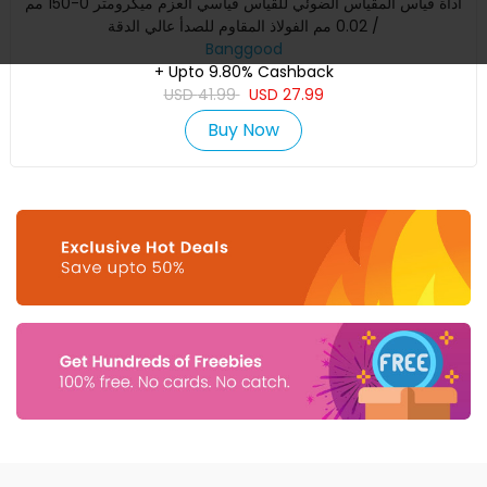
أداة قياس المقياس الضوئي للقياس قياسي العزم ميكرومتر 0-150 مم
/ 0.02 مم الفولاذ المقاوم للصدأ عالي الدقة
Banggood
+ Upto 9.80% Cashback
USD
41.99
USD
27.99
Buy Now