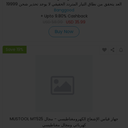
19999 العد يتحقق من نطاق التيار المتردد الحقيقي لا يوجد تحذير شحن
Banggood
NC
+ Upto 9.80% Cashback
USD
58.99
USD
35.99
Buy Now
Save 19%
MUSTOOL MT525 جهاز قياس الإشعاع الكهرومغناطيسي - مجال
كهربائي ومجال مغناطيسي