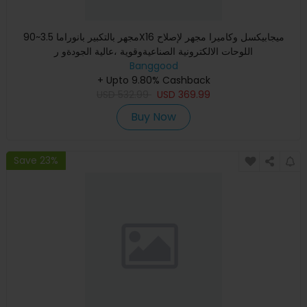
مجهر بالتكبير بانوراما 3.5~90X16 ميجابيكسل وكاميرا مجهر لإصلاح
اللوحات الالكترونية الصناعيةوقوية ،عالية الجودةو ر
Banggood
+ Upto 9.80% Cashback
USD
532.99
USD
369.99
Buy Now
Save 23%