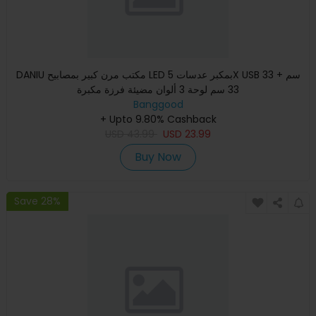
DANIU مكتب مرن كبير بمصابيح LED بمكبر عدسات 5X USB 33 سم +
33 سم لوحة 3 ألوان مضيئة فرزة مكبرة
Banggood
+ Upto 9.80% Cashback
USD
43.99
USD
23.99
Buy Now
Save 28%