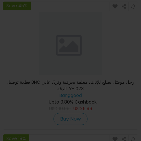
Save 45%
قطعة توصيل BNC رجل موصّل يصلح للإناث، مغلفة بحرفية وتردّد عالي
الدقة. Y-1073
Banggood
+ Upto 9.80% Cashback
USD
10.99
USD
5.99
Buy Now
Save 18%