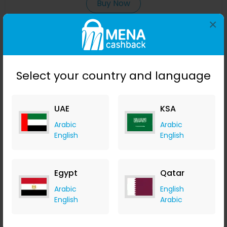
Buy Now
×
Save 48%
Select your country and language
UAE
KSA
Arabic
Arabic
English
English
مستوى ليزر 4D بـ 16 خطًا ، خط ليزر أخضر ، مستوٍ تلقائي ، خطوط
أفقية وعمودية بزاوية 360 درجة مع نصف بطارية للاستخدام الخا
Egypt
Qatar
Banggood
Arabic
English
+ Upto 9.80% Cashback
English
Arabic
USD
99.99
USD
51.42
Buy Now