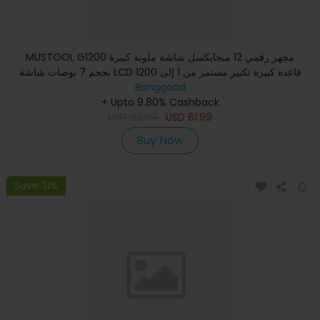
MUSTOOL G1200 مجهر رقمي 12 ميجابكسل شاشة ملونة كبيرة
بحجم 7 بوصات شاشة LCD قاعدة كبيرة تكبير مستمر من 1 إلى 1200
مرة مع
Banggood
+ Upto 9.80% Cashback
USD
93.99
USD
61.99
Buy Now
Save 31%