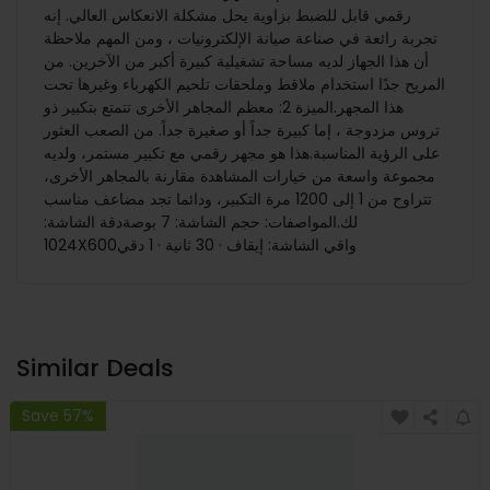
رقمي قابل للضبط بزاوية يحل مشكلة الانعكاس العالي. إنه
تجربة رائعة في صناعة صيانة الإلكترونيات ، ومن المهم ملاحظة
أن هذا الجهاز لديه مساحة تشغيلية كبيرة أكبر من الآخرين. من
المريح جدًا استخدام ملاقط وملحقات تلحيم الكهرباء وغيرها تحت
هذا المجهر.الميزة 2: معظم المجاهر الأخرى تتمتع بتكبير ذو
تروس مزدوجة ، إما كبيرة جداً أو صغيرة جداً. من الصعب العثور
على الرؤية المناسبة.هذا هو مجهر رقمي مع تكبير مستمر، ولديه
مجموعة واسعة من خيارات المشاهدة مقارنة بالمجاهر الأخرى،
تتراوح من 1 إلى 1200 مرة التكبير، ودائما تجد مضاعف مناسب
لك.المواصفات: حجم الشاشة: 7 بوصةدقة الشاشة:
1024X600واقي الشاشة: إيقاف · 30 ثانية · 1 دقي
Similar Deals
Save 57%