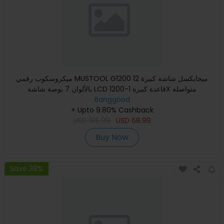
ميكروسكوب رقمي MUSTOOL G1200 12 ميجابكسل شاشة كبيرة
بالألوان 7 بوصة شاشة LCD قاعدة كبيرة 1-1200X متواصلة
Banggood
+ Upto 9.80% Cashback
USD
105.99
USD
68.99
Buy Now
Save 38%