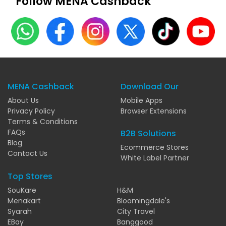
Follow MENA Cashback
MENA Cashback
Download Our
About Us
Mobile Apps
Privacy Policy
Browser Extensions
Terms & Conditions
FAQs
B2B Solutions
Blog
Ecommerce Stores
Contact Us
White Label Partner
Top Stores
SouKare
H&M
Menakart
Bloomingdale's
Syarah
City Travel
EBay
Banggood