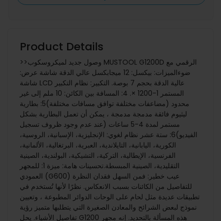
Product Details
>>وصول جديد لميكروسكوب MUSTOOL G1200D الرقمي مع
ضوءالميزات: بيكسل: 12 ميجابكسل عالي الدقة شاشة عرض:
شاشة LCD عالية الدقة بحجم 7 بوصة. التكبير: نظام التكبير
المستمر 1-1200 ×. 4: المسافة بين الكائن: 10 ملم إلى غير
محدود (مضاعفات مختلفة توافق مسافات مختلفة)5: بطارية
ليثيوم فائقة مدمجة مدمجة ، يمكن أن تعمل البطارية بشكل
مستمر لمدة 4-5 ساعات (عند عدم وجود ظروف تسجيل
الفيديو)6: ستة عشر نظام لغوي: الإنجليزية، الإسبانية، الروسية،
الكورية، اليابانية، التايلاندية، العبرية، البرتغالية، الألمانية،
الفرنسية، الإيطالية، التركية، التشيكية، البولندية، الصينية
التقليدية، الصينية المبسطة.تحسينات هامة: ميزة 1: للمجهر
العمودي (G600) عيب خطير: فمن السهل فقدان النظرة
للتفاصيل من الكائنات بسبب الانعكاس. نظرًا لأنها تُستخدم في
تطبيقات عديدة مثل لحام على الوحات الدوائر المطبوعة ، وتعيين
نموذج لبعض الشرائح والمعادن الصغيرة التي يتطلبها متميز رؤية
تفاصيل الأشياء. يحل G1200 هذه المسألة بالتحديد. إنه مجهر