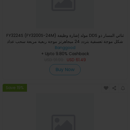
FY3224S (FY3200S-24M) مولد إشارة وظيفة DDS ثنائي المسار ذو
شكل موجة تعسفية بتردد 24 ميجاهرتز موجة ربعية مربعة سحب عداد
Banggood
+ Upto 9.80% Cashback
USD
91.99
USD
61.49
Buy Now
Save 19%