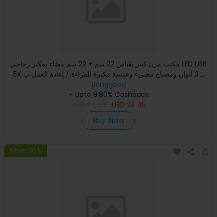
مكتب مرن كبير بقياس 22 سم + 22 سم مضاء بمكبر زجاجي LED USB
5X بـ 3 ألوان ومصباح مضيء وعدسة مكبرة للقراءة / إعادة العمل ب
Banggood
+ Upto 9.80% Cashback
USD
44.99
USD
24.45
Buy Now
Save 36%