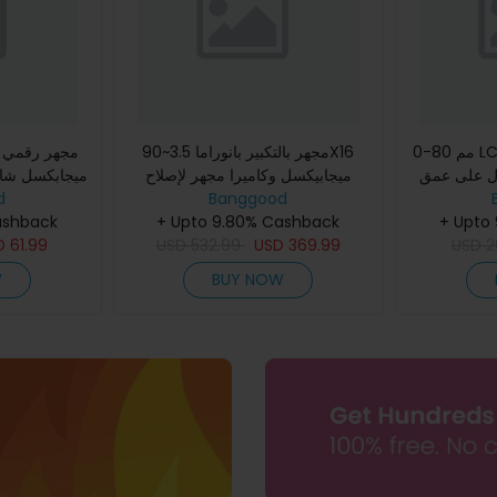
0-80 مم LCD 0.01 مم مقياس عمق
مجهر بالتكبير بانوراما 3.5~90X16
ول على عمق
ميجابيكسل وكاميرا مجهر لإصلاح
 قياس عمق
Banggood
اللوحات الالكترونية الصناعيةوقوية
d
+ Upto
لخشب المسط
،عالية الجودةو ر
+ Upto 9.80% Cashback
مستمر من 1 إلى 1200 مرة
ashback
D
61.99
USD
532.99
USD
369.99
USD
2
W
BUY NOW