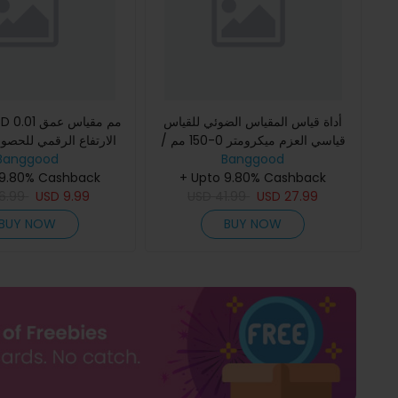
أداة قياس المقياس الضوئي للقياس
قياسي العزم ميكرومتر 0-150 مم /
الارتفاع الرقمي للحص
Banggood
0.02 مم الفولاذ المقاوم للصدأ عالي
Banggood
أداة العمل في الخشب
الدقة
+ Upto 9.80% Cashback
 9.80% Cashback
جهاز المقياس الجوي ل
6.99
USD
9.99
USD
41.99
USD
27.99
BUY NOW
BUY NOW