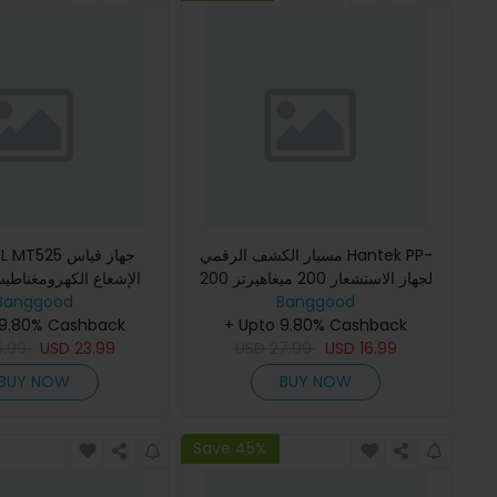
مسبار الكشف الرقمي Hantek PP-
USTOOL MT525
200 لجهاز الاستشعار 200 ميغاهيرتز
الإشعاع الكهرومغناطي
Banggood
ذو عرض نطاق X1 X10 لأداة التشخيص
Banggood
كهربائي ومجال مغ
المحمولة للسيارات جهاز ا
+ Upto 9.80% Cashback
 9.80% Cashback
5.99
USD
23.99
USD
27.99
USD
16.99
BUY NOW
BUY NOW
Save 45%