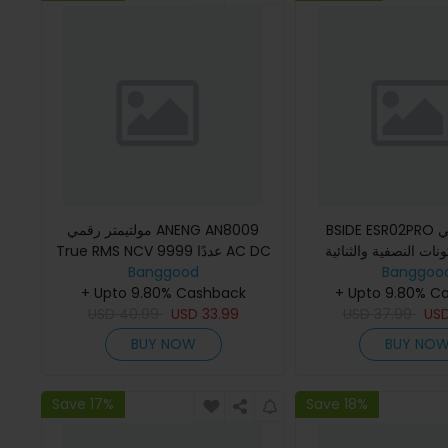
BSIDE ESR02PRO محول رقمي
مولتيمتر رقمي ANENG AN8009
ونات النصفية والثنائية
True RMS NCV 9999 عددًا AC DC
Banggoo
افة والإندكتانس
Banggood
تيار الجهد الخلفية
+ Upto 9.80% Cashback
+ Upto 9.80% C
USD
40.99
USD
33.99
USD
37.99
US
BUY NOW
BUY NO
Save 17%
Save 18%