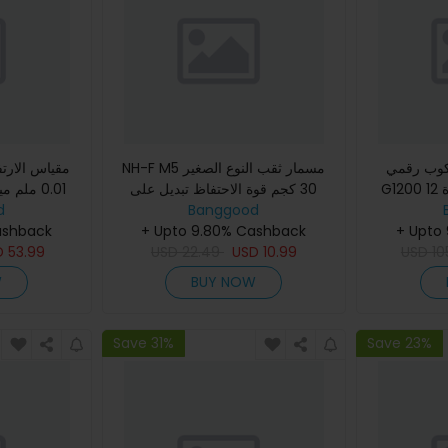
رقمي MUSTOOL
NH-F M5 مسمار ثقب النوع الصغير
G1200 12 ميجابكسل شاشة كبيرة
30 كجم قوة الاحتفاظ تبديل على
0.01 ملم
ألوان 7 بوصة شاشة LCD قاعدة
Banggood
إيقاف مؤشر قياس حامل قاعدة
d
للصدأ إلكترون
+ Upto
مغناطيسية دعم العمود
+ Upto 9.80% Cashback
التحو
ashback
D
53.99
USD
22.49
USD
10.99
USD
10
W
BUY NOW
Save 31%
Save 23%