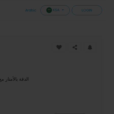
KSA
Arabic
LOGIN
مؤشر الاختبار الهاتفي NIU 40112302