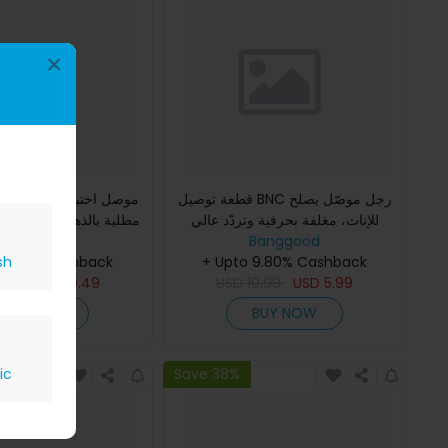
×
قطعة توصيل BNC رجل موصّل يصلح
موصل اختبار مقياس رقمي
للإناث، مغلفة بحرفية وتردّد عالي
مطلية بالذهب ذات مقاومة
الدقة. Y-1073
Banggood
Banggood
sh
+ Upto 9.80% Cashback
PT1008 من ANENG بأ
 9.80% Cashback
4.24
USD
9.49
USD
10.99
USD
5.99
BUY NOW
BUY NOW
ic
Save 38%