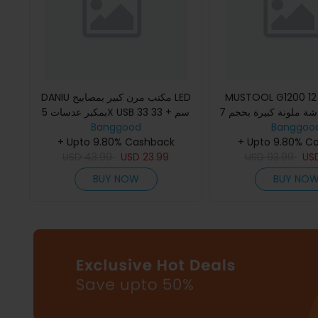
MUSTOOL G1200 مجهر رقمي 12
DANIU مكتب مرن كبير بمصابيح LED
ميجابكسل شاشة ملونة كبيرة بحجم 7
بمكبر عدسات 5X USB 33 سم + 33
Banggoo
بوصات شاشة LCD قاعدة كبيرة تكبير
سم لوحة 3 ألوان مضيئة فرزة مكبرة
Banggood
 مع
+ Upto 9.80% C
+ Upto 9.80% Cashback
USD
43.99
USD
23.99
USD
93.99
US
BUY NOW
BUY NO