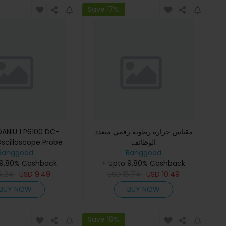
Save 17%
مقياس حرارة رطوبة رقمي متعدد
الوظائف
scilloscope Probe
Banggood
100MHz Clip Probe لـ Tektronix
Banggood
 9.80% Cashback
+ Upto 9.80% Cashback
4.24
USD
9.49
USD
15.74
USD
10.49
BUY NOW
BUY NOW
Save 18%