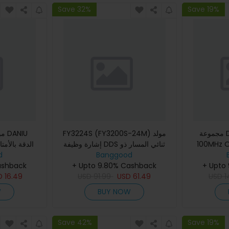
Save 32%
Save 19%
مجموعة DANIU 1 P6100 DC-
FY3224S (FY3200S-24M) مولد
مؤش
100MHz O
إشارة وظيفة DDS ثنائي المسار ذو
Banggood
شكل موجة تعسفية بتردد 24
d
+ Upto
+ Upto 9.80% Cashback
ميجاهرتز موجة ربعية مربعة سحب
ashback
1
USD
61.49
USD
عداد
91.99
USD
16.49
D
W
BUY NOW
Save 42%
Save 19%