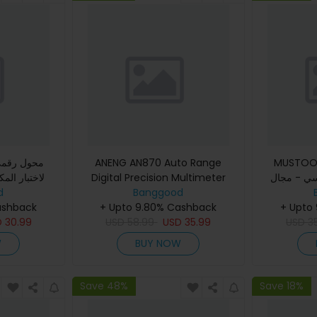
M جهاز قياس
ANENG AN870 Auto Range
سي - مجال
Digital Precision Multimeter
لاختبار المك
ناطيسي
Banggood
19999 العد يتحقق من نطاق التيار
d
والكث
+ Upto
+ Upto 9.80% Cashback
المتردد الحقيقي لا يوجد تحذير شحن
ashback
D
30.99
USD
58.99
NC
USD
35.99
USD
3
W
BUY NOW
Save 48%
Save 18%