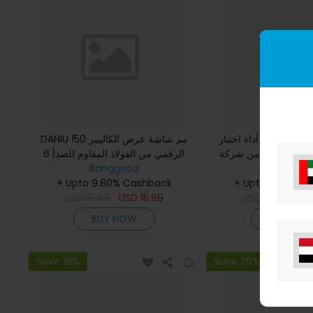
أداة اختبار LCR لمكونات رقاقة SMD
DANIU 150 مم شاشة عرض الكاليبير
م قياس
الرقمي من الفولاذ المقاوم للصدأ 6
Banggoo
Banggood
بوصة جزء فراكشن / مم / بوصة عالي
+ Upto 9.80% C
الدقة.
+ Upto 9.80% Cashback
USD
31.49
USD
15.99
USD
14.24
US
BUY NOW
BUY NO
Save 18%
Save 26%