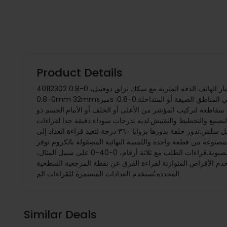
Product Details
40112302 مؤشر اختبار الهاتف الدقة المترية مع سكك تزلق دوفتيل، 0-0.8mm 32mm متاح الآن من قبلنامستودع المملكة المتحدةوصف:40112302 مؤشر اختبار الطلب الدقيق متري مع سكك الحجاب الحاجز
0-0.8mm 32mmميزةs :مقياس اختبار القطر بالبوصة/المتر مع وجه أصفر من فاولر مصمم لقياس التغيرات السطحية في المناطق الضيقة أو المتداخلة.0-0.8mm نطاق القياس 0.0005/0.01mm تخرج،
لقة القابلة للتعديل.ثلاثة تركيبات متقاطعة لتركيب المؤشر من الأعلى أو الخلف أو الأمام.الجسم ذو
لمتانة.تم تصميم مؤشر الفحص بالمؤشر 40112302 لأخذ القياسات في عمليات التصنيع والتخطيط والتفتيش.لديه تدرجات سوداء دقيقة جدا لقراءات
البوصة المتوازنة من 0-40-0 وتدرجات حمراء لقراءات المقياس المتري المتوازنة من 0.001 مم.حركة ونقطة اتصال تعكس تلقائيًا توفر عمل سلس.تدور حلقة بدورها بزوايا ٣٦٠ درجة لتعيد قراءة العداد إلى
مصنوعة من قطعة واحدة واللمسة النهائية المصقولة بالكروم توفر
المتانة.يتضمن مؤشر اختبار الطلب الهاتفي بالبوصة / المقياس 40112302 مشبكًا ممتدًا بنمط 3/8 بوصة ومشبكًا بنمط 5/32 بوصة وحافظة مصبوبة.قراءات الطلب مع ثلاثة أرقام، 0-40-0 على سبيل المثال،
ل، إلى أن القرص لديه قرص مستمر.تستخدم الأقراص المتوازنة لقراءة الفرق عن نقطة المرجعية السطحية
المحددة.تُستخدم العدادات المستمرة للقراءات الم
Similar Deals