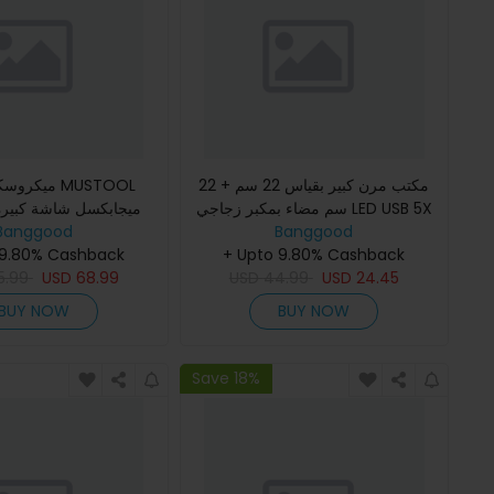
مكتب مرن كبير بقياس 22 سم + 22
ميكروسكوب 
سم مضاء بمكبر زجاجي LED USB 5X
Banggood
بـ 3 ألوان ومصباح مضيء وعدسة
Banggood
بال
+ Upto 9.80% Cashback
مكبرة للقراءة / إعادة العمل ب
كبيرة 1-1200X متواصلة
 9.80% Cashback
5.99
USD
68.99
USD
44.99
USD
24.45
BUY NOW
BUY NOW
Save 18%