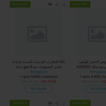
Save 57%
Save 25%
ر الاختبار الهاتفي DANIU
النظارات العدسات الجديدة بإضاءة LED
40112302 الدقة بالأمتار مع سكك
لتكبير المجوهرات مع 8 قطع بديلة
دوفيتيل
Banggoo
Banggood
+ Upto 9.80% Cashback
+ Upto 9.80% C
USD
40.49
USD
10.99
USD
24.74
US
BUY NOW
BUY NO
Save 17%
Save 20%