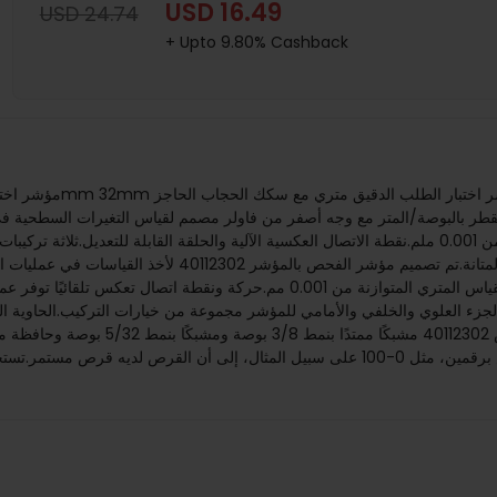
USD 16.49
USD 24.74
+ Upto 9.80% Cashback
قراءات بوصة متوازنة من 0-40-0، وقراءات مترية متوازنة من 0.001 ملم.نقطة الاتصال العكسية الآلية والح
قطعة واحدة مع لمسة نهائية من كروم الستائن اللامعة يوفر ا
جزء العلوي والخلفي والأمامي للمؤشر مجموعة من خيارات التركيب.الحاوية ال
تعني أن المؤشر لديه طلب متوازن.تشير قراءات القرص برقمين، مثل 0-100 على سبيل المثا