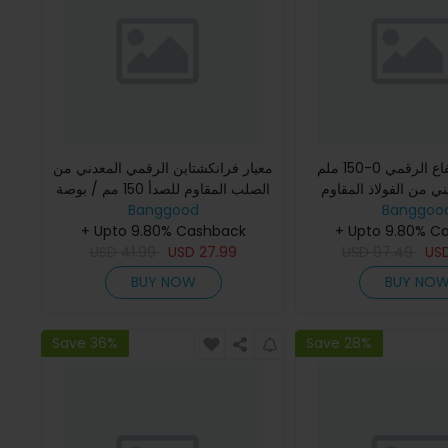
مقياس الارتفاع الرقمي 0-150 ملم
معيار فرانكشتاين الرقمي المعدني من
 ميني من الفولاذ المقاوم
الصلب المقاوم للصدأ 150 مم / بوصة
Banggoo
يات علامة القياس محدد
Banggood
شاشة عرض LCD كبيرة عالية الدقة
يل فيرنيه كاليب
+ Upto 9.80% C
للقياس الدقيق
+ Upto 9.80% Cashback
USD
41.99
USD
27.99
USD
97.49
US
BUY NOW
BUY NO
Save 36%
Save 28%