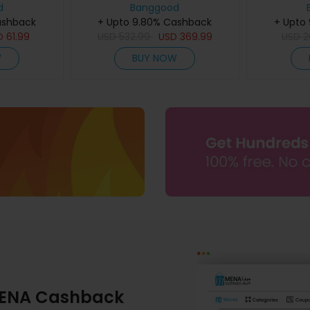
d
اللوحات الالكترونية الصناعيةوقوية
Banggood
 قياس عمق
ashback
مستمر من 1 إلى 1200 مرة
+ Upto 9.80% Cashback
،عالية الجودةو ر
لخشب المسط
+ Upto
D
61.99
USD
532.99
USD
369.99
USD
2
W
BUY NOW
ENA Cashback