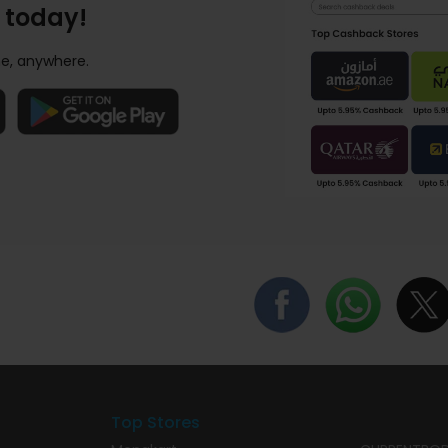
 today!
e, anywhere.
Top Stores