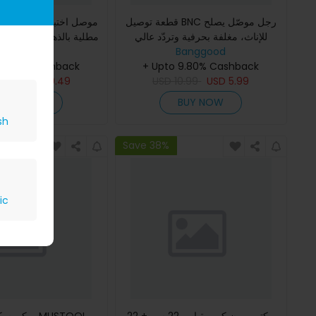
قطعة توصيل BNC رجل موصّل يصلح
موصل اختبار مقياس رقمي
للإناث، مغلفة بحرفية وتردّد عالي
مطلية بالذهب ذات مقاومة
Banggood
Banggood
الدقة. Y-1073
 9.80% Cashback
PT1008 من ANENG بأ
+ Upto 9.80% Cashback
4.24
USD
9.49
USD
10.99
USD
5.99
BUY NOW
BUY NOW
sh
Save 38%
ic