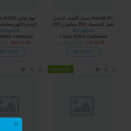
مسبار الكشف الرقمي Hantek PP-
25 جهاز قياس
200 لجهاز الاستشعار 200 ميغاهيرتز
الإشعاع الكهرومغناطي
كهربائي ومجال مغ
Banggood
ذو عرض نطاق X1 X10 لأداة التشخيص
Banggood
 9.80% Cashback
+ Upto 9.80% Cashback
المحمولة للسيارات جهاز ا
5.99
USD
23.99
USD
27.99
USD
16.99
BUY NOW
BUY NOW
Save 45%
×