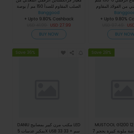
مقياس الارتفاع الرقمي 0-150 ملم
معيار فرانكشتاين الرقمي المعدني من
0.01  من الفولاذ المقاوم
الصلب المقاوم للصدأ 150 مم / بوصة
شاشة عرض LCD كبيرة عالية الدقة
Banggood
يات علامة القياس محدد
Banggoo
+ Upto 9.80% Cashback
للقياس الدقيق
+ Upto 9.80% C
يل فيرنيه كاليب
USD
41.99
USD
27.99
USD
97.49
US
BUY NOW
BUY NO
Save 36%
Save 28%
MUSTOOL G1200 مجهر رقمي 12
DANIU مكتب مرن كبير بمصابيح LED
ميجابكسل شاشة ملونة كبيرة بحجم 7
بمكبر عدسات 5X USB 33 سم + 33