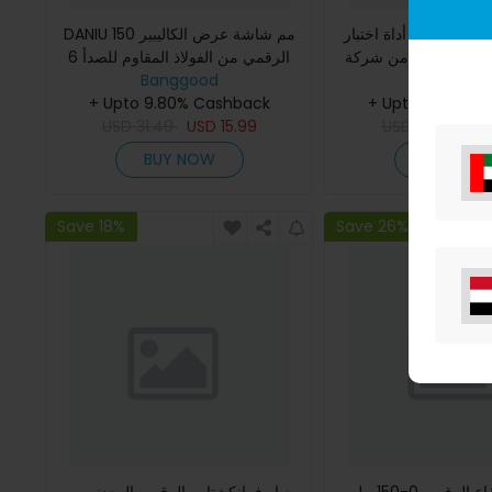
أداة اختبار LCR لمكونات رقاقة SMD
DANIU 150 مم شاشة عرض الكاليبير
ن شركة
الرقمي من الفولاذ المقاوم للصدأ 6
بوصة جزء فراكشن / مم / بوصة عالي
Banggood
Banggoo
+ Upto 9.80% Cashback
الدقة.
+ Upto 9.80% C
USD
31.49
USD
15.99
USD
14.24
US
BUY NOW
BUY NO
Save 18%
Save 26%