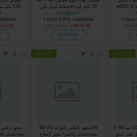
كروسكوب رقمي
NH-F M5 مسمار ثقب النوع الصغير
G1200 12 ميجابكسل شاشة كبيرة
30 كجم قوة الاحتفاظ تبديل على
ملم ميني
للصدأ إلكترون
d
إيقاف مؤشر قياس حامل قاعدة
Banggood
بالألوان 7 بوصة شاشة LCD دة
ashback
التحو
+ Upto 9.80% Cashback
مغناطيسية دعم العمود
+ Upto
D
53.99
USD
22.49
USD
10.99
USD
10
W
BUY NOW
Save 31%
Save 23%
0-80 مم LCD 0.01 مم مقياس عمق
مجهر بالتكبير بانوراما 3.5~90X16
ول على عمق
ميجابيكسل وكاميرا مجهر لإصلاح