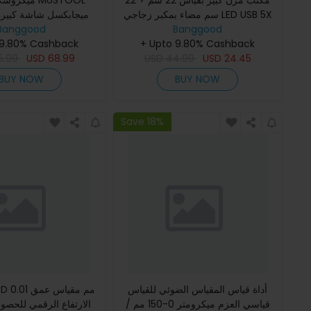
مكتب مرن كبير بقياس 22 سم + 22
مي MUSTOOL
سم مضاء بمكبر زجاجي LED USB 5X
قاع
Banggood
بـ 3 ألوان ومصباح مضيء وعدسة
Banggood
 9.80% Cashback
كبيرة 1-1200X متواصلة
مكبرة للقراءة / إعادة العمل ب
+ Upto 9.80% Cashback
5.99
USD
68.99
USD
44.99
USD
24.45
BUY NOW
BUY NOW
Save 18%
أداة قياس المقياس الضوئي للقياس
قياسي العزم ميكرومتر 0-150 مم /
الارتفاع الرقمي للحص