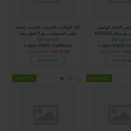
مؤشر الاختبار الهاتفي DA
النظارات العدسات الجديدة بإضاءة LED
40112302 الدقة بالأمتار مع سكك
لتكبير المجوهرات مع 8 قطع بديلة
Banggood
Banggoo
دوفيتيل
+ Upto 9.80% Cashback
+ Upto 9.80% C
USD
40.49
USD
10.99
USD
24.74
US
BUY NOW
BUY NO
Save 17%
Save 20%