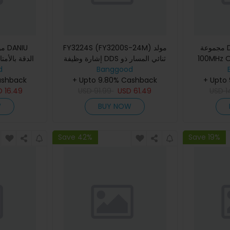
مجموعة DANIU 1 P6100 DC-
FY3224S (FY3200S-24M) مولد
NIU
إشارة وظيفة DDS ثنائي المسار ذو
100MHz O
d
شكل موجة تعسفية بتردد 24
Banggood
ashback
ميجاهرتز موجة ربعية مربعة سحب
+ Upto 9.80% Cashback
+ Upto
D
16.49
USD
91.99
عداد
USD
61.49
USD
1
W
BUY NOW
Save 42%
Save 19%