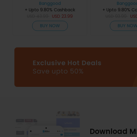
Banggood
سم لوحة 3 ألوان مضيئة فرزة مكبرة
بوصات شاشة LCD قاعدة كبيرة تكبير
Banggoo
+ Upto 9.80% Cashback
+ Upto 9.80% C
 مع
USD
43.99
USD
23.99
USD
93.99
US
BUY NOW
BUY NO
Download M