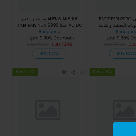
BSIDE ESR02PRO محول رقمي
مولتيمتر رقمي ANENG AN8009
ونات النصفية والثنائية
True RMS NCV 9999 عددًا AC DC
تيار الجهد الخلفية
Banggood
افة والإندكتانس
Banggoo
+ Upto 9.80% Cashback
+ Upto 9.80% C
USD
40.99
USD
33.99
USD
37.99
US
BUY NOW
BUY NO
Save 17%
Save 18%