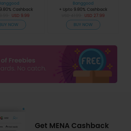
أداة العمل في الخشب
Banggood
0.02 مم الفولاذ المقاوم للصدأ عالي
Banggood
جهاز المقياس الجوي ل
 9.80% Cashback
+ Upto 9.80% Cashback
الدقة
6.99
USD
9.99
USD
41.99
USD
27.99
BUY NOW
BUY NOW
Get MENA Cashback