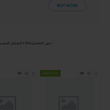
BUY NOW
تخصيص:نوع الكاليبر: كاليبر دياللوازم DIY: التشكيل المعدنيالدقة: 0.02 ملمنطاق القياس: 0-150 ملم المواد: الفولاذ المقاوم للصدأيشمل الحزمة: 1 × معيار الاتصال1 x Boxصور التفاصيل:
Save 17%