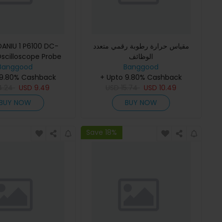
مقياس حرارة رطوبة رقمي متعدد
scilloscope Probe
الوظائف
Banggood
100MHz Clip Probe لـ Tektronix
Banggood
 9.80% Cashback
+ Upto 9.80% Cashback
4.24
USD
9.49
USD
15.74
USD
10.49
BUY NOW
BUY NOW
Save 18%