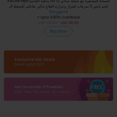
XIAOMI Mijia بندقية الفاسيا H3 النسخة المصغرة مع ضغط ساخن 12
كجم نابض 3 سرعات اهتزاز وحرارة العلاج تذكير تفاعلي للضغط ال
Banggood
+ Upto 9.80% Cashback
USD
129.99
USD
95.99
Buy Now