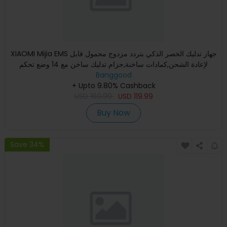
XIAOMI Mijia EMS جهاز تدليك الخصر الذكي بتردد مزدوج محمول قابل
لإعادة الشحن,كمادات ساخنة,حزام تدليك ساخن مع 14 وضع تحكم
Banggood
+ Upto 9.80% Cashback
USD
169.99
USD
119.99
Buy Now
Save 34%