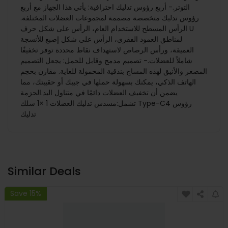
التوتر.- أربع رؤوس تدليك احترافية: يأتي هذا الجهاز مع أربع
رؤوس تدليك متخصصة مصممة لمجموعات العضلات المختلفة.
الرأس المسطح للاستخدام العام، الرأس على شكل حرف U
لمناطق العمود الفقري، الرأس على شكل إصبع للأنسجة
العميقة، ورأس الرصاص لاستهداف نقاط محددة توفر تخفيفًا
شاملاً للعضلات.- تصميم مدمج وقابل للحمل: يجعل التصميم
المصغر والأنيق لهذه المساج بندقية المحمولة للغاية. مقارن بحجم
الهاتف الذكي، يمكنك بسهولة حملها في جيبك أو حقيبتك، مما
يضمن أن تخفيف العضلات دائمًا في متناول اليد. الحزمة
تشمل:مسدس تدليك العضلات 1 ×1 سلك Type-C4 رؤوس
تدليك
Similar Deals
Save 15%