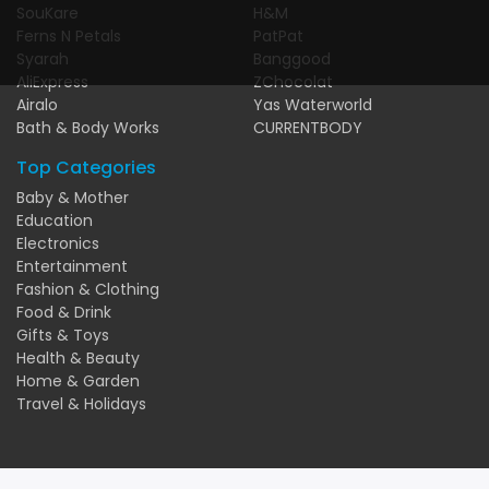
SouKare
H&M
Ferns N Petals
PatPat
Syarah
Banggood
AliExpress
ZChocolat
Airalo
Yas Waterworld
Bath & Body Works
CURRENTBODY
Top Categories
Baby & Mother
Education
Electronics
Entertainment
Fashion & Clothing
Food & Drink
Gifts & Toys
Health & Beauty
Home & Garden
Travel & Holidays