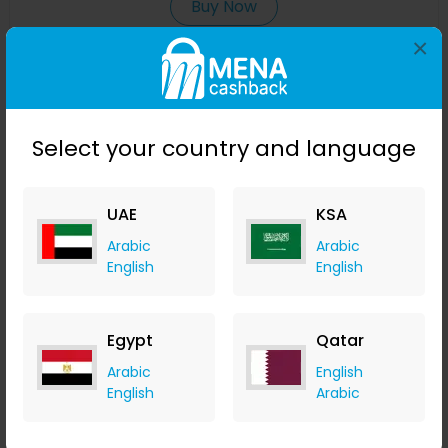
Buy Now
×
Save 34%
Select your country and language
UAE
KSA
Arabic
Arabic
English
English
مدلك كهربائي صغير للعضلات مسدس مساج 6 سرعات 4 رؤوس مساج
مدلك احترافي للاهتزاز بندقية الأنسجة
Egypt
Qatar
Banggood
Arabic
English
+ Upto 9.80% Cashback
English
Arabic
USD
39.99
USD
26.49
Buy Now