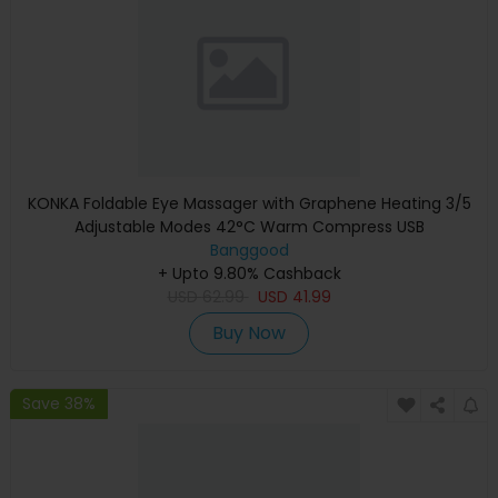
KONKA Foldable Eye Massager with Graphene Heating 3/5
Adjustable Modes 42°C Warm Compress USB
Rechargeable for Eye Strai
Banggood
+ Upto 9.80% Cashback
USD
62.99
USD
41.99
Buy Now
Save 38%