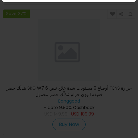
Save 27%
مُدَلِّك خصر SKG W7 6 أوضاع 9 مستويات شدة علاج نبض TENS حرارة
خفيفة الوزن حزام مُدَلِّك خصر محمول
Banggood
+ Upto 9.80% Cashback
USD
149.99
USD
109.99
Buy Now