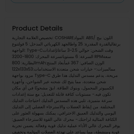
Product Details
تخصيص:العلامة التجارية: COSHAREالمواد: ABSاللون: بيج /
برتقاليالقدرة المقدرة: 25 واطالجهد الكهربائي المدخل: 5 فولتنوع
الواجهة: Type-Cوقت الشحن: حوالي 2.5~3 ساعاتإعدادات
السرعة: 6 مستوياتسرعة المحرك: 1800-3200 RPMسعة
البطارية: 800mAhالوزن الصافي: 367 غمأبعاد المنتج:
122x133x53مم الميزات:- خيارات شحن متعددة الاستخدامات:
مزود بواجهة Type-C مريحة، يدعم مسدس التدليك هذا طرق
شحن متعددة، مما يتيح لك شحنه عبر الشواحن، وأجهزة
الكمبيوتر المحمول، وبنوك الطاقة. ابقَ مشحونًا في أي مكان
تكون فيه.- مستويات كثافة قابلة للتعديل: مع ستة إعدادات
سرعة متميزة، تلبي هذه المسدس التدليك احتياجات التدليك
المختلفة. من إيقاظ العضلات والاسترخاء العضلي إلى التدليك
اليومي والتدليك العميق الاحترافي، يمكنك بسهولة العثور على
الكثافة المثالية لراحتك.- محرك عالي القوة للاسترخاء العميق:
يوفر المحرك عالي الأداء عملية تدليك قوية وفعالة. يضمن تجربة
قوية ومنشطة، مما يساعد على تهدئة العضلات المؤلمة وتخفيف