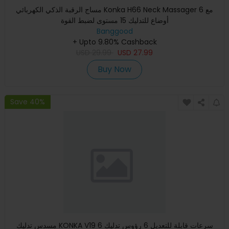
مساج الرقبة الذكي الكهربائي Konka H66 Neck Massager مع 6
أوضاع للتدليك 15 مستوى لضبط القوة
Banggood
+ Upto 9.80% Cashback
USD
29.99
USD
27.99
Buy Now
Save 40%
مسدس تدليك KONKA V19 6 سرعات قابلة للتعديل 6 رؤوس تدليك