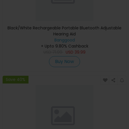
Black/White Rechargeable Portable Bluetooth Adjustable
Hearing Aid
Banggood
+ Upto 9.80% Cashback
USD
71.99
USD
39.99
Buy Now
Save 40%