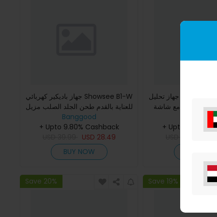
كحول ليدستيو جهاز تحليل
جهاز باديكير كهربائي Showsee B1-W
مي المحمول مع شاشة
للعناية بالقدم طحن الجلد الصلب مزيل
Banggoo
LCD مقياس صغير محمول جهاز اختبار
Banggood
الكسر مبرد القدم طاحونة الجلد الميت
كاشف مقياس ال
+ Upto 9.80% C
مزيل المكالسات
+ Upto 9.80% Cashback
USD
39.99
USD
28.49
USD
39.99
US
BUY NOW
BUY NO
Save 20%
Save 19%