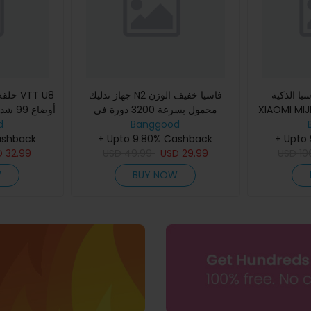
يا الذكية
جهاز تدليك N2 فاسيا خفيف الوزن
حلقة ت
XIAO تنبيهات القوة الذكية
محمول بسرعة 3200 دورة في
 محرك صامت
Banggood
الدقيقة مع 6 ملحقات و 5 سرعات
d
حراري ق
+ Upto
عة محرك
قابلة للتعديل، بطارية 1800 مللي أم
+ Upto 9.80% Cashback
لتخفيف
ashback
D
32.99
USD
49.99
USD
29.99
USD
10
W
BUY NOW