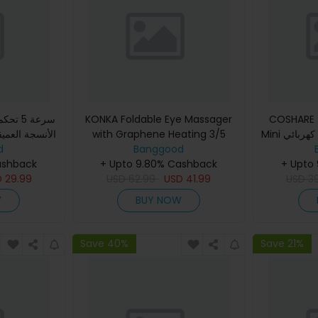
COSHARE مسدس تدليك العضلات
KONKA Foldable Eye Massager
Mini محمول مسدس الفاسيك كهربائي
with Graphene Heating 3/5
الأنسجة العمي
مدلك استرخاء
Banggood
Adjustable Modes 42°C Warm
d
تمارين منزلي
بدنية
+ Upto
+ Upto 9.80% Cashback
Compress USB Rechargeable
ashback
D
29.99
USD
62.99
for Eye Strai
USD
41.99
USD
3
W
BUY NOW
Save 40%
Save 21%