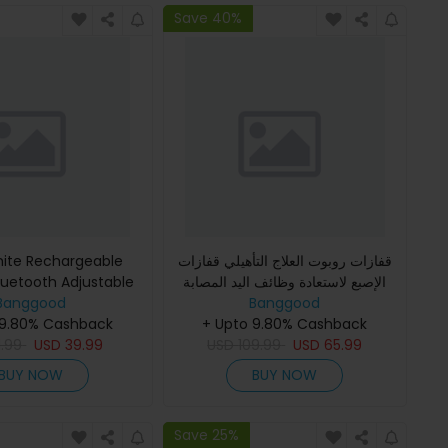
Save 40%
قفازات روبوت العلاج التأهيلي قفازات
ite Rechargeable
الإصبع لاستعادة وظائف اليد المصابة
luetooth Adjustable
Banggood
بالشلل نصائح قفاز تدريب ذكي لليد
Banggood
earing Aid
 9.80% Cashback
+ Upto 9.80% Cashback
1.99
USD
39.99
USD
109.99
USD
65.99
BUY NOW
BUY NOW
Save 25%