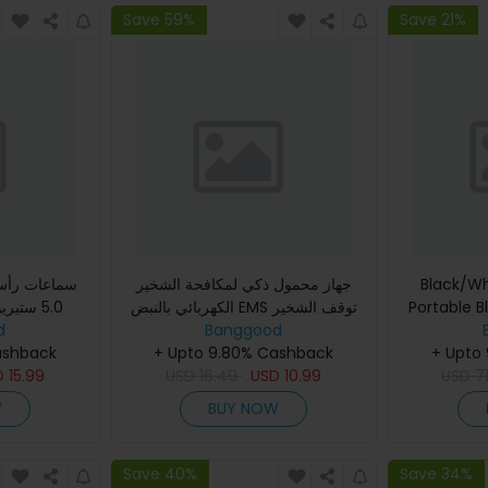
Save 59%
Save 21%
Black/Wh
جهاز محمول ذكي لمكافحة الشخير
سماعات رأس 
Portable B
الكهربائي بالنبض EMS توقف الشخير
5.0 ستير
H
Banggood
توقف اضطرابات النوم
d
ashback
+ Upto 9.80% Cashback
+ Upto
D
15.99
USD
16.49
USD
10.99
USD
7
W
BUY NOW
Save 40%
Save 34%