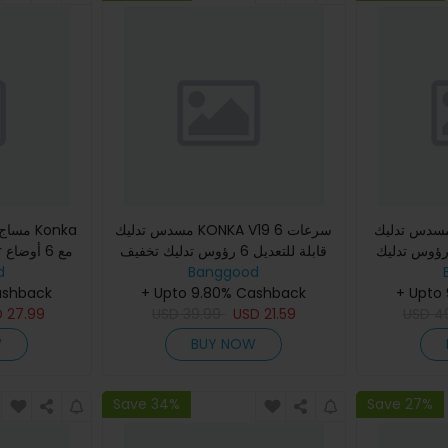
دس تدليك KONKA V1 6 سرعات
مسدس تدليك KONKA V19 6 سرعات
مساج ال
س قابلة للتعديل 6 رؤوس تدليك
قابلة للتعديل 6 رؤوس تدليك تخفيف
er
دقيقة مسدس
التعب استرخاء العضلات 1200mAh
Banggood
للتدليك 15 مستوى لضبط القوة
d
+ Upto
ضلات محرك
+ Upto 9.80% Cashback
ashback
D
27.99
USD
39.99
USD
21.59
USD
4
W
BUY NOW
Save 34%
Save 27%