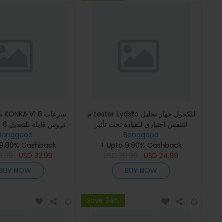
م tester Lydsto للكحول جهاز تحليل
مس
التنفس اختباري للقيادة تحت تأثير
ترو
Banggood
الكحول دقة عالية جهاز تحليل التنفس
Banggood
3200 دورة في ال
للاستخدام المنزلي
+ Upto 9.80% Cashback
 9.80% Cashback
اللفافة استرخاء الع
24.99
USD
39.99
USD
32.99
USD
مدهون
9.99
BUY NOW
BUY NOW
Save 34%