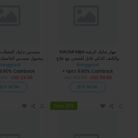
XIAOMI Mijia جهاز تدليك الرقبة
والكتف الذكي قابل للشحن مع علاج
Banggood
حراري 9 أوضاع تحكم عبر التطبيق
Banggood
6 سرعات قابل للتعديل 
وNFC لعلاج الأنسجة العميقة
+ Upto 9.80% Cashback
العضلات للياقة ال
 9.80% Cashback
9.99
USD
24.99
USD
169.99
USD
99.99
BUY NOW
BUY NOW
Save 26%