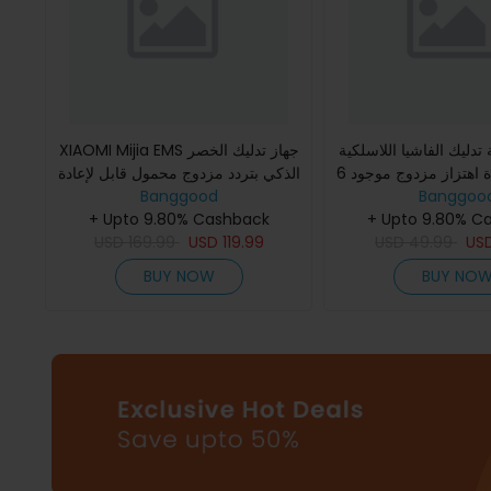
دليك الفاشيا اللاسلكية VTT U8
XIAOMI Mijia EMS جهاز تدليك الخصر
6 أوضاع 99 شدة اهتزاز مزدوج موجود
الذكي بتردد مزدوج محمول قابل لإعادة
Banggoo
ابلة للشحن من نوع C
Banggood
الشحن,كمادات ساخنة,حزام تدليك
 الجسم بالكامل
+ Upto 9.80% C
ساخن مع 14 وضع تحكم
+ Upto 9.80% Cashback
USD
169.99
USD
119.99
USD
49.99
US
BUY NOW
BUY NO