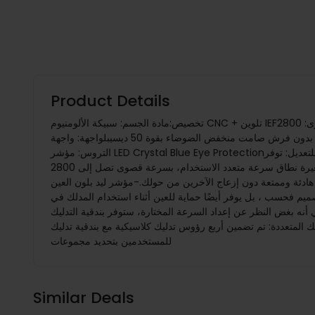
Product Details
تخصيص:مادة الجسم: سبيكة الألومنيوم CNC + تلوين IEFسعة البطارية: 1800 مللي أمبير بطارية ليثيوم قابلة للشحنجهد البطارية: 7.4 فولتالسرعة القصوى: 2800r/دقيقةالسرعة الدنيا: 1600r/دقيقةعمر البطارية:
2-8 ساعاتوقت الشحن: 2 ساعةالسكتة الدماغية: سكتة دماغية بقطر 6 ملمالمحرك: محرك بدون فرش صامت منخفض الضوضاء بقوة 50 ديسيبلواجهة: واجهة Type-C ، تدعم شحن الهواتف المحمولةلوحة عرض
التروس: مؤشر LED Crystal Blue Eye Protectionالتروس: ضبط السرعة الموحدة بـ 4 سرعاتطريقة التعديل: ضبط الزررأس التدليك: رأس التدليك الكلاسيكي 4 قطع الميزات:نطاق سرعة قابل للتعديل: توفر
بندقية مدلك الوجه الصغيرة نطاق سرعة متعدد الاستخدام، بسرعة قصوى تصل إلى 2800r/Min وسرعة دنيا تصل إلى 1600r/Min. يتيح ذلك للمستخدمين تخصيص تجربة التدليك الخاصة بهم استنادًا إلى تفضيلاتهم
حرك صامت منخفض الضجيج بقوة 50 ديسيبل. هذا يضمن تجربة مساج هادئة وممتعة دون إزعاج الآخرين من حولك.-مؤشر ليد بلون العين
صميم فحسب ، بل يوفر أيضًا حماية للعين أثناء استخدام المدلك في
د: توفر بندقية التدليك الوجهي الصغيرة ميزة ضبط سرعة موحدة من 4 سرعات. وهذا يعني أنه بغض النظر عن إعداد السرعة المختارة، ستوفر بندقية التدليك
وس تدليك كلاسيكية مع بندقية تدليك Mini Fascia. تسمح هذه الرؤوس القابلة للتبديل
للمستخدمين بتحديد مجموعات
Similar Deals