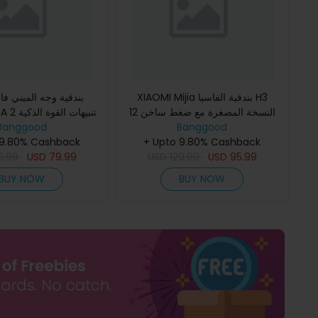
XIAOMI Mijia بندقية الفاسيا H3
بندقية وجه الميني فاس
النسخة المصغرة مع ضغط ساخن 12
MI MIJIA 2
Banggood
كجم نابض 3 سرعات اهتزاز وحرارة
Banggood
ذاكرة التروس الذكية
+ Upto 9.80% Cashback
العلاج تذكير تفاعلي للضغط ال
 9.80% Cashback
بدون فرش أقصى سر
0.99
USD
79.99
USD
129.99
USD
95.99
BUY NOW
BUY NOW