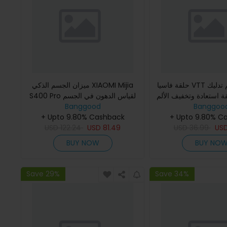
حلقة فاسيا VTT سرعة 5 تحكم تدليك
ميزان الجسم الذكي XIAOMI Mijia
قة استعادة وتخفيف الألم
S400 Pro لقياس الدهون في الجسم
Banggoo
ة إعادة تأهيل الإصابات
Banggood
25 مقياس شاشة TFT 3.5 تردد مزدوج
+ Upto 9.80% C
BIA بلوتوث 5.1 دقة عالية
+ Upto 9.80% Cashback
USD
122.24
USD
81.49
USD
36.99
US
BUY NOW
BUY NO
Save 29%
Save 34%