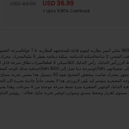
USD 36.99
USD 49.99
+ Upto 9.80% Cashback
واحتياجاتهم.- محرك صامت منخفض الضجيج: مدلك البندقية مجهز بم
جه المصغرة بمؤشر ليد بلون لازوردي. هذا لا يضيف جانباً جاذبية بصرية إلى الت
ظروف الإضاءة المنخفضة.- ضبط السرعة الموح
ى اهتزاز وضغط متسق ومتوازن لتوفير تجربة تدليك فعالة.- رؤوس التدليك المتعددة: تم تضمين أربع رؤ