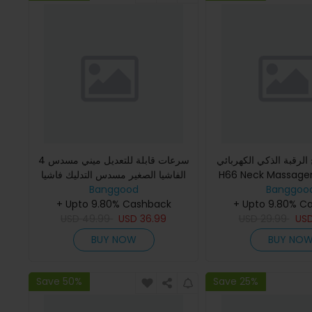
رقبة الذكي الكهربائي Konka
4 سرعات قابلة للتعديل ميني مسدس
H66 Neck Massag مع 6 أوضاع
الفاشيا الصغير مسدس التدليك فاشيا
Banggoo
Banggood
الصدمة 2800r / دقيقة تدليك العضلات
+ Upto 9.80% C
احتضان تأثير تدليك
+ Upto 9.80% Cashback
USD
49.99
USD
36.99
USD
29.99
US
BUY NOW
BUY NO
Save 50%
Save 25%