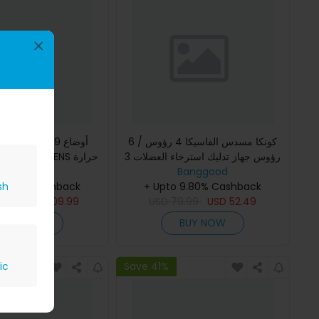
×
كونكا مسدس الفاسيكا 4 رؤوس / 6
م
رؤوس جهاز تدليك استرخاء العضلات 3
مستويات شدة عل
Banggood
أوضاع 30 سرعة قابلة للتعديل جهاز
Banggood
خفيفة الوزن حزام مُدَلّ
sh
تدليك اهتزاز بتردد عال
+ Upto 9.80% Cashback
 9.80% Cashback
9.99
USD
109.99
USD
79.99
USD
52.49
BUY NOW
BUY NOW
ic
Save 41%