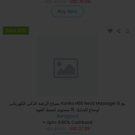
USD
49.99
USD
36.99
Buy Now
Save 33%
مساج الرقبة الذكي الكهربائي Konka H66 Neck Massager مع 6
أوضاع للتدليك 15 مستوى لضبط القوة
Banggood
+ Upto 9.80% Cashback
USD
29.99
USD
27.99