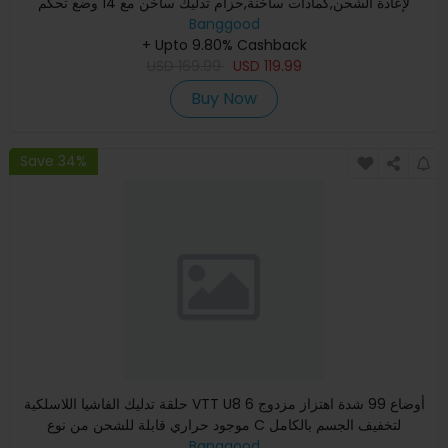
لإعادة الشحن,كمادات ساخنة,حزام تدليك ساخن مع 14 وضع تحكم
Banggood
+ Upto 9.80% Cashback
USD
169.99
USD
119.99
Buy Now
Save 34%
حلقة تدليك الفاشيا اللاسلكية VTT U8 6 أوضاع 99 شدة اهتزاز مزدوج
موجود حراري قابلة للشحن من نوع C لتخفيف الجسم بالكامل
Banggood