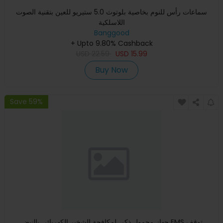
سماعات رأس للنوم بخاصية بلوتوث 5.0 ستيريو للعين بتقنية الصوت
اللاسلكية
Banggood
+ Upto 9.80% Cashback
USD
22.59
USD
15.99
Buy Now
Save 59%
جهاز محمول ذكي لمكافحة الشخير الكهربائي بالنبض EMS توقف