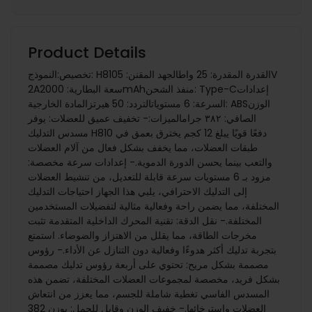
Product Details
تخصيص:النموذج: H810القدرة المقدرة: 25 واطالجهد المقنن: 5V
2Aسعة البطارية: 2000mAhمنفذ الشحن: Type-Cإعدادات
السرعة: 6 مستوياتالتردد: 50 هيرتزالمادة الخارجية: ABSالوزن
الصافي: ٣٨٢ جرام الميزات:- تخفيف عميق للعضلات: يوفر
مسدس التدليك H810 دفعًا قويًا يبلغ 12 كجم يخترق بعمق في
طبقات العضلات، مما يخفف بشكل فعال من آلام العضلات
والتعب بينما يحسن الدورة الدموية.- إعدادات سرعة مخصصة:
مزود بـ 6 مستويات سرعة قابلة للتعديل، من تنشيط العضلات
إلى التدليك الاحترافي، يلبي هذا الجهاز احتياجات التدليك
المختلفة، مما يضمن راحة وفعالية مثالية لتفضيلات المستخدمين
المختلفة.- نقل الدقة: تقنية المحرك الداخلية المتقدمة تثبت
مخرجات الطاقة، مما يقلل من الاهتزاز والضوضاء. استمتع
بتجربة تدليك أكثر هدوءًا وفعالية دون التنازل عن الأداء.- رؤوس
مصممة بشكل مريح: تحتوي على أربعة رؤوس تدليك مصممة
بشكل فريد، مخصصة لمجموعات العضلات المختلفة، تضمن هذه
المسدس الفاسي تغطية شاملة للجسم، مما يعزز من انتعاش
العضلات واسترخائها.- خفيف الوزن وقابل للحمل: بوزن 382