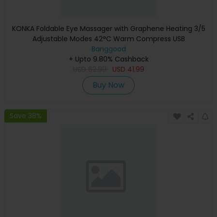
KONKA Foldable Eye Massager with Graphene Heating 3/5
Adjustable Modes 42°C Warm Compress USB
Rechargeable for Eye Strai
Banggood
+ Upto 9.80% Cashback
USD
62.99
USD
41.99
Buy Now
Save 38%