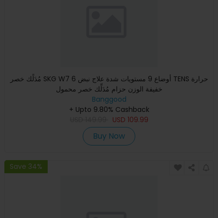
مُدَلِّك خصر SKG W7 6 أوضاع 9 مستويات شدة علاج نبض TENS حرارة
خفيفة الوزن حزام مُدَلِّك خصر محمول
Banggood
+ Upto 9.80% Cashback
USD
149.99
USD
109.99
Buy Now
Save 34%