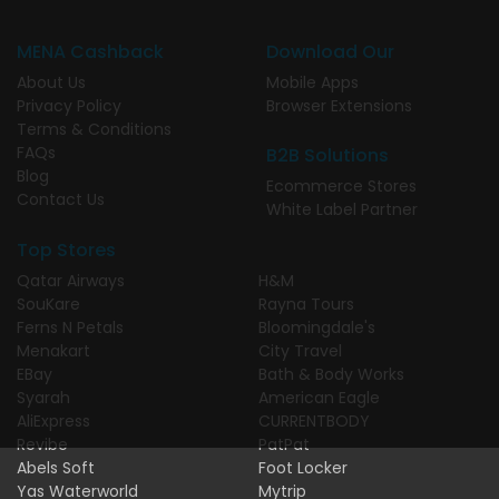
MENA Cashback
Download Our
About Us
Mobile Apps
Privacy Policy
Browser Extensions
Terms & Conditions
FAQs
B2B Solutions
Blog
Ecommerce Stores
Contact Us
White Label Partner
Top Stores
Qatar Airways
H&M
SouKare
Rayna Tours
Ferns N Petals
Bloomingdale's
Menakart
City Travel
EBay
Bath & Body Works
Syarah
American Eagle
AliExpress
CURRENTBODY
Revibe
PatPat
Abels Soft
Foot Locker
Yas Waterworld
Mytrip