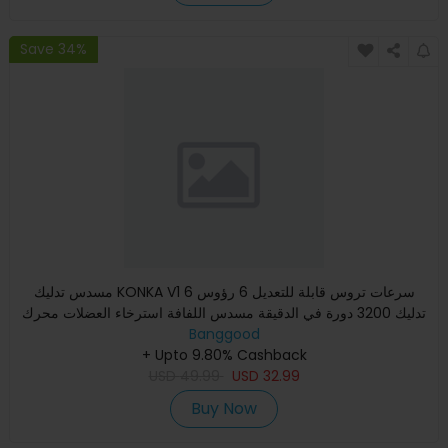
Save 34%
مسدس تدليك KONKA V1 6 سرعات تروس قابلة للتعديل 6 رؤوس
تدليك 3200 دورة في الدقيقة مسدس اللفافة استرخاء العضلات محرك
مدهون
Banggood
+ Upto 9.80% Cashback
USD
49.99
USD
32.99
Buy Now