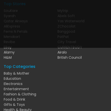
Top Stores
SouKare
Mytrip
Syarah
Abels Soft
Qatar Airways
Yas Waterworld
AliExpress
ZChocolat
Ferns N Petals
Banggood
Menakart
PatPat
Revibe
City Travel
EBay
CURRENTBODY
Alamy
Airalo
H&M
British Council
Top Categories
Baby & Mother
Education
Electronics
Entertainment
Fashion & Clothing
Food & Drink
Gifts & Toys
Health & Beauty