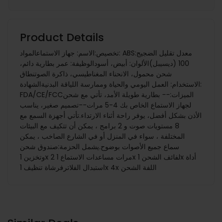
Product Details
تخصيص:الاسم: جهاز الاستماعالمواد: ABSمعدل تقليل الضجيج:
100 (ديسيبل)الألوان: أبيض، أسودالوظيفة: عمر بطارية دائم،
شحن محمول، الانحناء المغناطيسي، ذاكرة الصوتنطاق
الاستخدام: العمل اليومي والحياة وممارسة اللياقة البدنيةالشهادة:
FDA/CE/FCCالميزات:-- بطارية طويلة الأمد، تأتي مع شحن
لجهاز الاستماع الخاص بك 4-5 مرات--تصميم صغير، يناسب
الأذن بشكل أفضل، يوفر راحة أثناء الارتداء.تأتي أجهزة السمع مع
8 مستويات صوت و 2 برامج ، يمكن أن تتكيف مع البيئات
المختلفة ، سواء في المنزل أو في الشارع الصاخب ، يمكن
سماع جميع الأصوات بوضوح.يشمل الحزمة:صندوق شحن
وتخزين 1x 2 مرات مساعدات الاستماع 1x لفائف الشحن 1x أداة
استبدال الفلاترفرشاة تنظيف 1x 4x اللفة الشحن