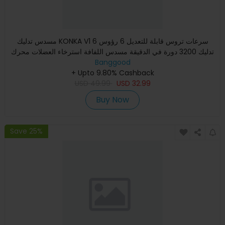
مسدس تدليك KONKA V1 6 سرعات تروس قابلة للتعديل 6 رؤوس
تدليك 3200 دورة في الدقيقة مسدس اللفافة استرخاء العضلات محرك
مدهون
Banggood
+ Upto 9.80% Cashback
USD
49.99
USD
32.99
Buy Now
Save 25%