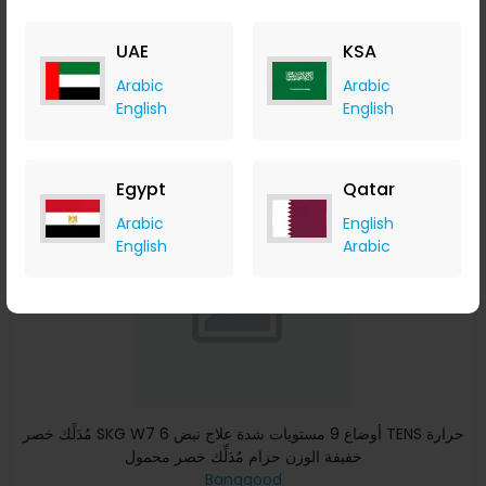
Banggood
+ Upto 9.80% Cashback
UAE
KSA
USD
39.99
USD
26.49
Arabic
Arabic
Buy Now
English
English
Save 27%
Egypt
Qatar
Arabic
English
English
Arabic
مُدَلِّك خصر SKG W7 6 أوضاع 9 مستويات شدة علاج نبض TENS حرارة
خفيفة الوزن حزام مُدَلِّك خصر محمول
Banggood