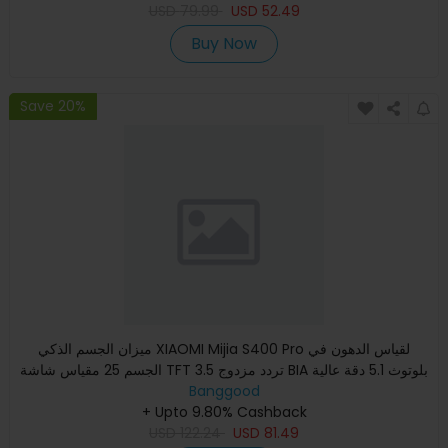
USD
79.99
USD
52.49
Buy Now
Save 20%
ميزان الجسم الذكي XIAOMI Mijia S400 Pro لقياس الدهون في
الجسم 25 مقياس شاشة TFT 3.5 تردد مزدوج BIA بلوتوث 5.1 دقة عالية
Banggood
+ Upto 9.80% Cashback
USD
122.24
USD
81.49