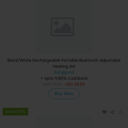
Black/White Rechargeable Portable Bluetooth Adjustable
Hearing Aid
Banggood
+ Upto 9.80% Cashback
USD
71.99
USD
39.99
Buy Now
Save 40%