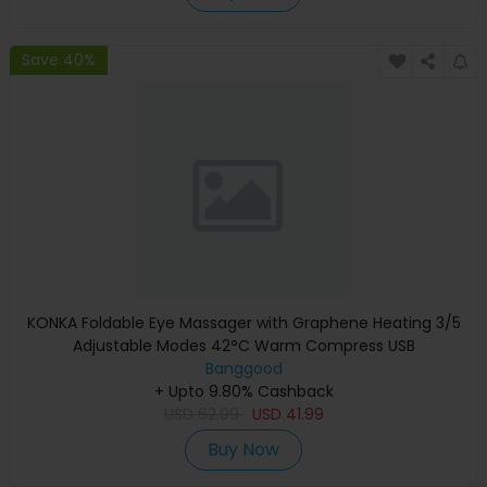
Save 40%
KONKA Foldable Eye Massager with Graphene Heating 3/5
Adjustable Modes 42°C Warm Compress USB
Rechargeable for Eye Strai
Banggood
+ Upto 9.80% Cashback
USD
62.99
USD
41.99
Buy Now