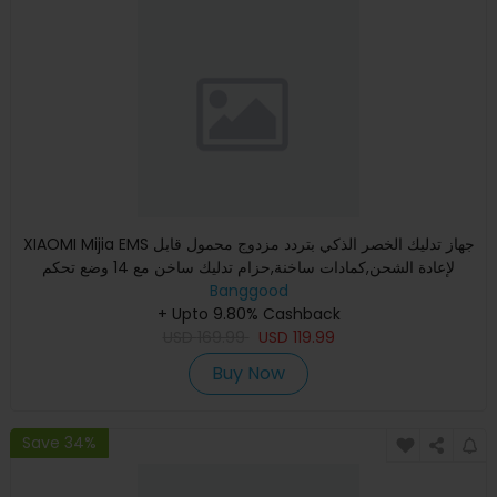
XIAOMI Mijia EMS جهاز تدليك الخصر الذكي بتردد مزدوج محمول قابل
لإعادة الشحن,كمادات ساخنة,حزام تدليك ساخن مع 14 وضع تحكم
Banggood
+ Upto 9.80% Cashback
USD
169.99
USD
119.99
Buy Now
Save 34%