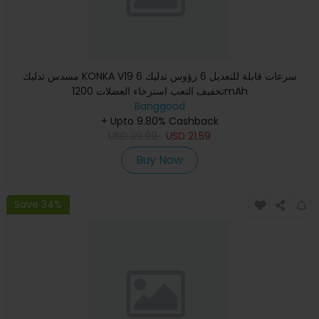
مسدس تدليك KONKA V19 6 سرعات قابلة للتعديل 6 رؤوس تدليك
تخفيف التعب استرخاء العضلات 1200mAh
Banggood
+ Upto 9.80% Cashback
USD
39.99
USD
21.59
Buy Now
Save 34%