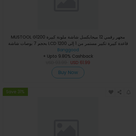
MUSTOOL G1200 مجهر رقمي 12 ميجابكسل شاشة ملونة كبيرة
بحجم 7 بوصات شاشة LCD قاعدة كبيرة تكبير مستمر من 1 إلى 1200
مرة مع
Banggood
+ Upto 9.80% Cashback
USD
93.99
USD
61.99
Buy Now
Save 31%