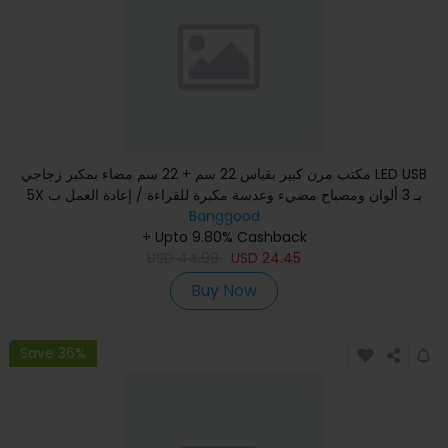
مكتب مرن كبير بقياس 22 سم + 22 سم مضاء بمكبر زجاجي LED USB
5X بـ 3 ألوان ومصباح مضيء وعدسة مكبرة للقراءة / إعادة العمل ب
Banggood
+ Upto 9.80% Cashback
USD
44.99
USD
24.45
Buy Now
Save 36%