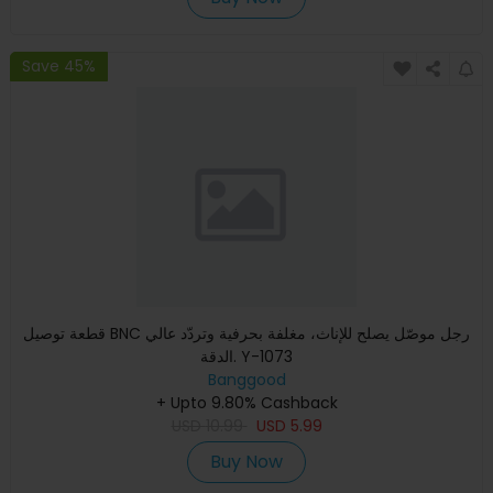
Save 45%
قطعة توصيل BNC رجل موصّل يصلح للإناث، مغلفة بحرفية وتردّد عالي
الدقة. Y-1073
Banggood
+ Upto 9.80% Cashback
USD
10.99
USD
5.99
Buy Now