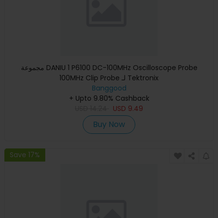
مجموعة DANIU 1 P6100 DC-100MHz Oscilloscope Probe
100MHz Clip Probe لـ Tektronix
Banggood
+ Upto 9.80% Cashback
USD
14.24
USD
9.49
Buy Now
Save 17%