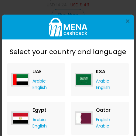
USD
14.24
USD
9.49
Buy Now
×
Save 48%
Select your country and language
UAE
KSA
Arabic
Arabic
English
English
مستوى ليزر 4D بـ 16 خطًا ، خط ليزر أخضر ، مستوٍ تلقائي ، خطوط
Egypt
Qatar
أفقية وعمودية بزاوية 360 درجة مع نصف بطارية للاستخدام الخا
Arabic
English
Banggood
English
Arabic
+ Upto 9.80% Cashback
USD
99.99
USD
51.42