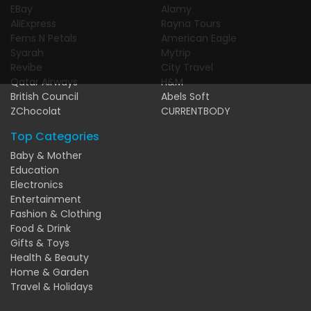
EBay
Alamy
AliExpress
Rayna Tours
Ferns N Petals
American Eagle
Syarah
Mytrip
Revibe
City Travel
Qatar Airways
H&M
British Council
Abels Soft
ZChocolat
CURRENTBODY
Top Categories
Baby & Mother
Education
Electronics
Entertainment
Fashion & Clothing
Food & Drink
Gifts & Toys
Health & Beauty
Home & Garden
Travel & Holidays