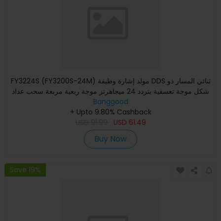
FY3224S (FY3200S-24M) مولد إشارة وظيفة DDS ثنائي المسار ذو
شكل موجة تعسفية بتردد 24 ميجاهرتز موجة ربعية مربعة سحب عداد
Banggood
+ Upto 9.80% Cashback
USD
91.99
USD
61.49
Buy Now
Save 19%