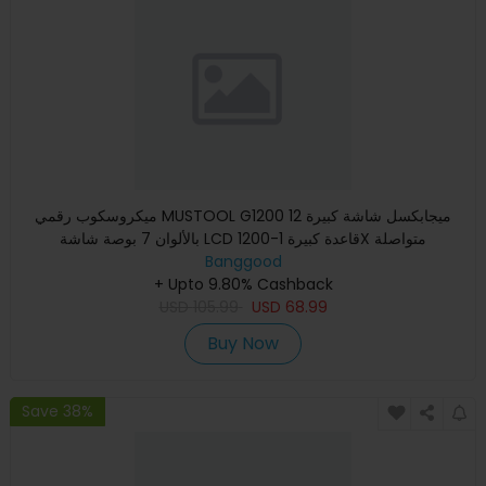
ميكروسكوب رقمي MUSTOOL G1200 12 ميجابكسل شاشة كبيرة
بالألوان 7 بوصة شاشة LCD قاعدة كبيرة 1-1200X متواصلة
Banggood
+ Upto 9.80% Cashback
USD
105.99
USD
68.99
Buy Now
Save 38%