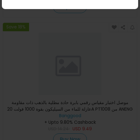
Buy Now
Save 18%
موصل اختبار مقياس رقمي بابرة حادة مطلية بالذهب ذات مقاومة
عازلة للماء من السيليكون بقوة 1000 فولت 20A PT1008 من ANENG
بأ
Banggood
+ Upto 9.80% Cashback
USD
14.24
USD
9.49
Buy Now