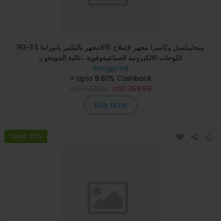
مجهر بالتكبير بانوراما 3.5~90X16 ميجابيكسل وكاميرا مجهر لإصلاح
اللوحات الالكترونية الصناعيةوقوية ،عالية الجودةو ر
Banggood
+ Upto 9.80% Cashback
USD
532.99
USD
369.99
Buy Now
Save 23%