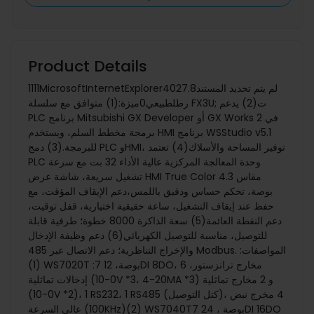
Product Details
1111MicrosoftInternetExplorer402لم يتم تحديد المستند7.8
رطلطبيعي0ميزة:(1) متوافق مع سلسلة FX3U; ت(2) يدعم
PLC برنامج Mitsubishi GX Developer أو GX Works 2 في
برمجة مخطط السلم، ويستخدم HMI برنامج WSStudio v5.1
للبرمجة.(3) دمج PLC وHMI، توفير المساحة والأسلاك(4) تعتمد
PLC وحدة المعالجة المركزية عالية الأداء 32 بت مع سرعة
تشغيل سريعة، شاشة عرض HMI True Color مقاس 4.3
بوصة، تحكم حساس ودقيق باللمس،دعم الإيقاف المؤقت، مع
حفظ عند إيقاف التشغيل، ساعة حقيقية اختيارية، قفل توقيت،
دعم النقطة العائمة(5) سعة الذاكرة 8000 خطوة؛ طرفية قابلة
للتوصيل، مناسبة للتوصيل الكهربائي(6) دعم وظيفة الإدخال
والإخراج التناظرية؛ دعم الاتصال عبر 485 Modbus. المواصفات:
(1) WS7020T :7 بوصة، 12DI 8DO، مخارج ترانزستور، 6
إدخالات تماثلية (0-10V *3، 4-20MA *3) و 2 مخارج تماثلية
(0-10V *2)، 1 RS232، 1 RS485 (كتل التوصيل)، 4 مخرج نبض
عالي السرعة (100KHz)(2) WS7040T7 بوصة ، 24DI 16DO