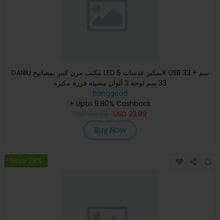
DANIU مكتب مرن كبير بمصابيح LED بمكبر عدسات 5X USB 33 سم +
33 سم لوحة 3 ألوان مضيئة فرزة مكبرة
Banggood
+ Upto 9.80% Cashback
USD
43.99
USD
23.99
Buy Now
Save 28%