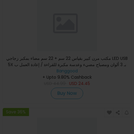
مكتب مرن كبير بقياس 22 سم + 22 سم مضاء بمكبر زجاجي LED USB
5X بـ 3 ألوان ومصباح مضيء وعدسة مكبرة للقراءة / إعادة العمل ب
Banggood
+ Upto 9.80% Cashback
USD
44.99
USD
24.45
Buy Now
Save 36%