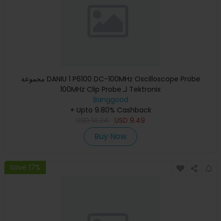
مجموعة DANIU 1 P6100 DC-100MHz Oscilloscope Probe
100MHz Clip Probe لـ Tektronix
Banggood
+ Upto 9.80% Cashback
USD
14.24
USD
9.49
Buy Now
Save 17%