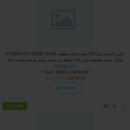
FY3224S (FY3200S-24M) مولد إشارة وظيفة DDS ثنائي المسار ذو
شكل موجة تعسفية بتردد 24 ميجاهرتز موجة ربعية مربعة سحب عداد
Banggood
+ Upto 9.80% Cashback
USD
91.99
USD
61.49
Buy Now
Save 19%