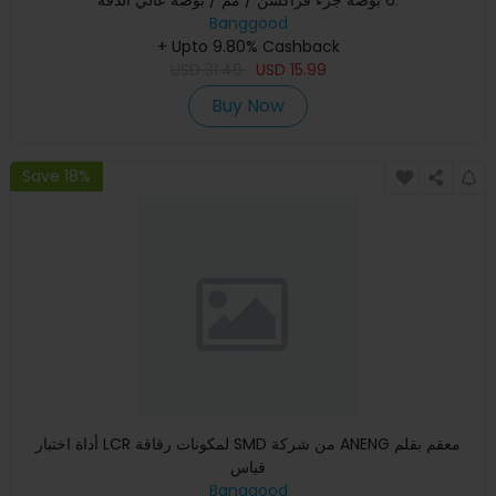
Banggood
+ Upto 9.80% Cashback
USD
31.49
USD
15.99
Buy Now
Save 18%
أداة اختبار LCR لمكونات رقاقة SMD من شركة ANENG معقم بقلم
قياس
Banggood