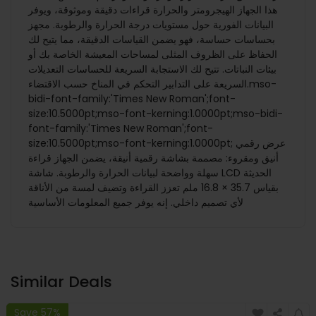
هذا الجهاز الهيجرومتر والحرارة قراءات دقيقة وموثوقة، ويوفر
البيانات الفورية حول مستويات درجة الحرارة والرطوبة. مجهز
بحساسات حساسة، فهو يضمن القياسات الدقيقة، مما يتيح لك
الحفاظ على الظروف المثلى لمساحات المعيشة الخاصة بك أو
بيئات النباتات. تتيح لك الاستجابة السريعة للحساسات التعديلات
السريعة على التدابير التحكم في المناخ حسب الاقتضاء.mso-
bidi-font-family:'Times New Roman';font-
size:10.5000pt;mso-font-kerning:1.0000pt;mso-bidi-
font-family:'Times New Roman';font-
size:10.5000pt;mso-font-kerning:1.0000pt; عرض رقمي
أنيق ومقروء: مصممة بشاشة رقمية أنيقة، يضمن الجهاز قراءة
سهلة وواضحة لبيانات الحرارة والرطوبة. شاشة LCD الحديثة
بقياس 35.7 × 16.8 ملم تعزز القراءة وتضيف لمسة من الأناقة
لأي تصميم داخلي. إنه يوفر جميع المعلومات الأساسية
Similar Deals
Save 57%