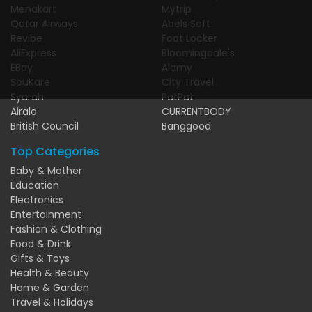
Menakart
Mytrip
Qatar Airways
Abels Soft
Revibe
Foot Locker
AliExpress
Bloomingdale's
EBay
Alamy
SouKare
City Travel
Syarah
PatPat
Airalo
CURRENTBODY
British Council
Banggood
Top Categories
Baby & Mother
Education
Electronics
Entertainment
Fashion & Clothing
Food & Drink
Gifts & Toys
Health & Beauty
Home & Garden
Travel & Holidays