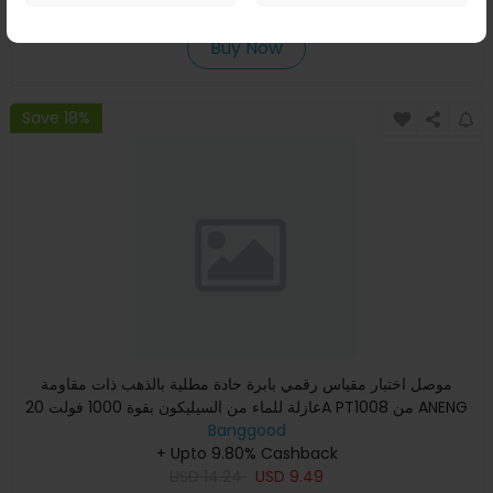
USD
99.99
USD
51.42
Buy Now
Save 18%
موصل اختبار مقياس رقمي بابرة حادة مطلية بالذهب ذات مقاومة
عازلة للماء من السيليكون بقوة 1000 فولت 20A PT1008 من ANENG
بأ
Banggood
+ Upto 9.80% Cashback
USD
14.24
USD
9.49