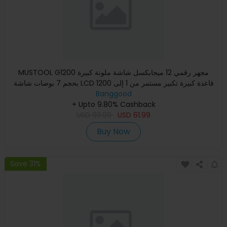
MUSTOOL G1200 مجهر رقمي 12 ميجابكسل شاشة ملونة كبيرة
بحجم 7 بوصات شاشة LCD قاعدة كبيرة تكبير مستمر من 1 إلى 1200
مرة مع
Banggood
+ Upto 9.80% Cashback
USD
93.99
USD
61.99
Buy Now
Save 31%