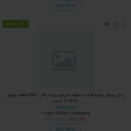
Buy Now
Save 45%
قطعة توصيل BNC رجل موصّل يصلح للإناث، مغلفة بحرفية وتردّد عالي
الدقة. Y-1073
Banggood
+ Upto 9.80% Cashback
USD
10.99
USD
5.99
Buy Now