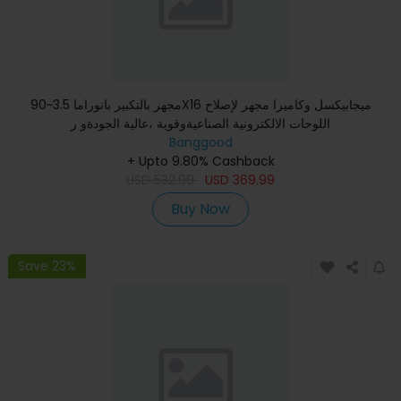
مجهر بالتكبير بانوراما 3.5~90X16 ميجابيكسل وكاميرا مجهر لإصلاح
اللوحات الالكترونية الصناعيةوقوية ،عالية الجودةو ر
Banggood
+ Upto 9.80% Cashback
USD
532.99
USD
369.99
Buy Now
Save 23%