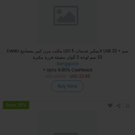
DANIU مكتب مرن كبير بمصابيح LED بمكبر عدسات 5X USB 33 سم +
33 سم لوحة 3 ألوان مضيئة فرزة مكبرة
Banggood
+ Upto 9.80% Cashback
USD
43.99
USD
23.99
Buy Now
Save 28%