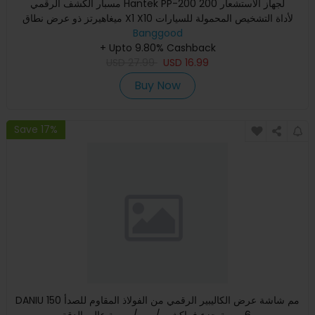
مسبار الكشف الرقمي Hantek PP-200 لجهاز الاستشعار 200
ميغاهيرتز ذو عرض نطاق X1 X10 لأداة التشخيص المحمولة للسيارات
جهاز ا
Banggood
+ Upto 9.80% Cashback
USD
27.99
USD
16.99
Buy Now
Save 17%
DANIU 150 مم شاشة عرض الكاليبير الرقمي من الفولاذ المقاوم للصدأ
6 بوصة جزء فراكشن / مم / بوصة عالي الدقة.