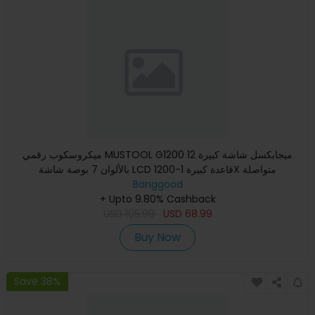
ميكروسكوب رقمي MUSTOOL G1200 12 ميجابكسل شاشة كبيرة
بالألوان 7 بوصة شاشة LCD قاعدة كبيرة 1-1200X متواصلة
Banggood
+ Upto 9.80% Cashback
USD
105.99
USD
68.99
Buy Now
Save 38%