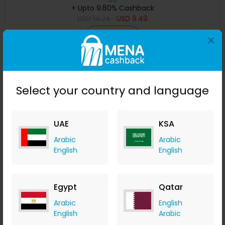
+ Upto 9.80% Cashback
USD
14.24
USD
9.49
Buy Now
×
Save 48%
Select your country and language
UAE
KSA
Arabic
Arabic
English
English
Egypt
Qatar
مستوى ليزر 4D بـ 16 خطًا ، خط ليزر أخضر ، مستوٍ تلقائي ، خطوط
أفقية وعمودية بزاوية 360 درجة مع نصف بطارية للاستخدام الخا
Arabic
English
Banggood
English
Arabic
+ Upto 9.80% Cashback