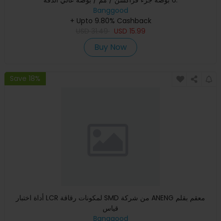
Banggood
+ Upto 9.80% Cashback
USD
31.49
USD
15.99
Buy Now
Save 18%
أداة اختبار LCR لمكونات رقاقة SMD من شركة ANENG معقم بقلم
قياس
Banggood