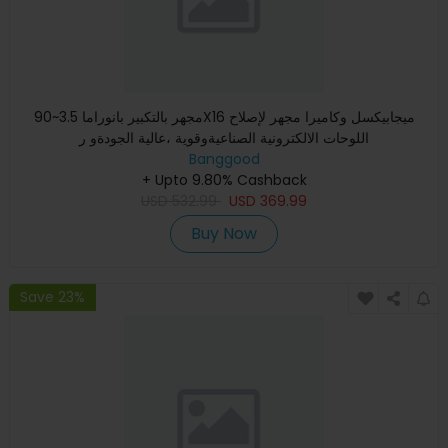
مجهر بالتكبير بانوراما 3.5~90X16 ميجابيكسل وكاميرا مجهر لإصلاح
اللوحات الالكترونية الصناعيةوقوية ،عالية الجودةو ر
Banggood
+ Upto 9.80% Cashback
USD
532.99
USD
369.99
Buy Now
Save 23%