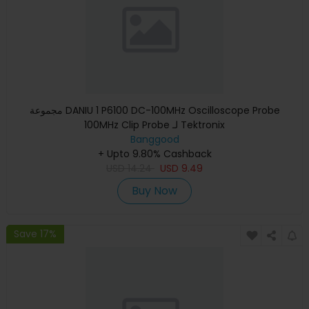
مجموعة DANIU 1 P6100 DC-100MHz Oscilloscope Probe
100MHz Clip Probe لـ Tektronix
Banggood
+ Upto 9.80% Cashback
USD
14.24
USD
9.49
Buy Now
Save 17%