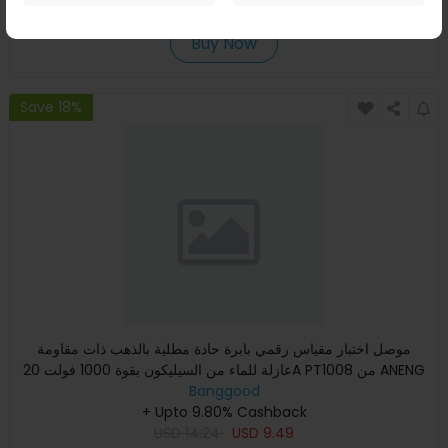
USD
99.99
USD
51.42
Buy Now
Save 18%
موصل اختبار مقياس رقمي بابرة حادة مطلية بالذهب ذات مقاومة
عازلة للماء من السيليكون بقوة 1000 فولت 20A PT1008 من ANENG
بأ
Banggood
+ Upto 9.80% Cashback
USD
14.24
USD
9.49