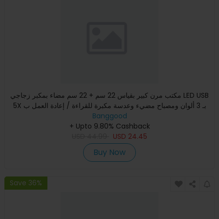
مكتب مرن كبير بقياس 22 سم + 22 سم مضاء بمكبر زجاجي LED USB
5X بـ 3 ألوان ومصباح مضيء وعدسة مكبرة للقراءة / إعادة العمل ب
Banggood
+ Upto 9.80% Cashback
USD
44.99
USD
24.45
Buy Now
Save 36%