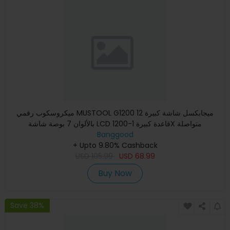
ميكروسكوب رقمي MUSTOOL G1200 12 ميجابكسل شاشة كبيرة
بالألوان 7 بوصة شاشة LCD قاعدة كبيرة 1-1200X متواصلة
Banggood
+ Upto 9.80% Cashback
USD
105.99
USD
68.99
Buy Now
Save 38%