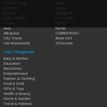
Ferns N Petals
Airalo
Menakart
Alamy
Syarah
Banggood
Qatar Airways
Foot Locker
Revibe
PatPat
EBay
Mytrip
AliExpress
CURRENTBODY
City Travel
Abels Soft
Yas Waterworld
ZChocolat
Top Categories
Baby & Mother
Education
Electronics
Entertainment
Fashion & Clothing
Food & Drink
Gifts & Toys
Health & Beauty
Home & Garden
Travel & Holidays