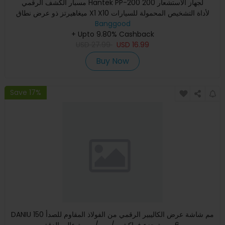
مسبار الكشف الرقمي Hantek PP-200 لجهاز الاستشعار 200
ميغاهيرتز ذو عرض نطاق X1 X10 لأداة التشخيص المحمولة للسيارات
جهاز ا
Banggood
+ Upto 9.80% Cashback
USD
27.99
USD
16.99
Buy Now
Save 17%
DANIU 150 مم شاشة عرض الكاليبير الرقمي من الفولاذ المقاوم للصدأ
6 بوصة جزء فراكشن / مم / بوصة عالي الدقة.