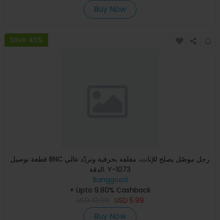
Buy Now
Save 45%
قطعة توصيل BNC رجل موصّل يصلح للإناث، مغلفة بحرفية وتردّد عالي
الدقة. Y-1073
Banggood
+ Upto 9.80% Cashback
USD
10.99
USD
5.99
Buy Now