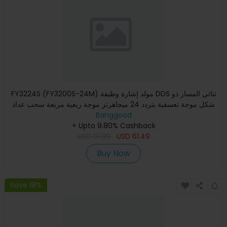
FY3224S (FY3200S-24M) مولد إشارة وظيفة DDS ثنائي المسار ذو
شكل موجة تعسفية بتردد 24 ميجاهرتز موجة ربعية مربعة سحب عداد
Banggood
+ Upto 9.80% Cashback
USD
91.99
USD
61.49
Buy Now
Save 19%