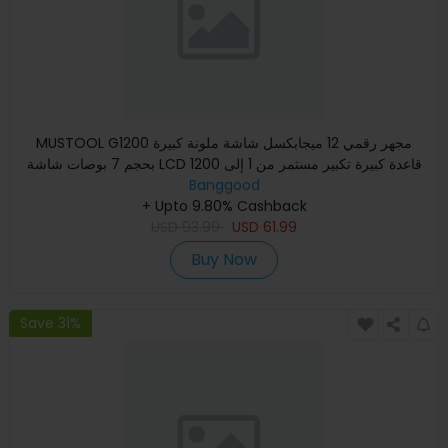
MUSTOOL G1200 مجهر رقمي 12 ميجابكسل شاشة ملونة كبيرة
بحجم 7 بوصات شاشة LCD قاعدة كبيرة تكبير مستمر من 1 إلى 1200
مرة مع
Banggood
+ Upto 9.80% Cashback
USD
93.99
USD
61.99
Buy Now
Save 31%