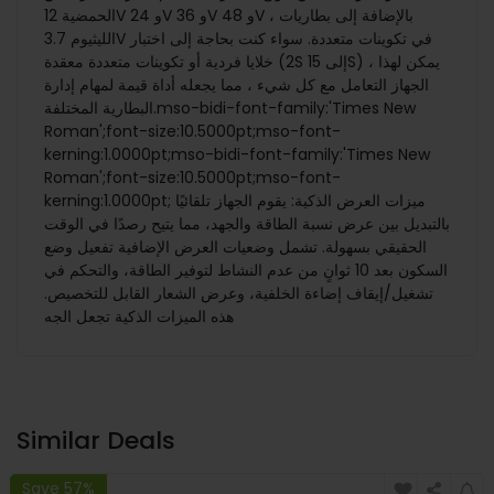
الحمضية 12V و 24V و 36V و 48V ، بالإضافة إلى بطاريات
الليثيوم 3.7V في تكوينات متعددة. سواء كنت بحاجة إلى اختبار
خلايا فردية أو تكوينات متعددة معقدة (2S إلى 15S) ، يمكن لهذا
الجهاز التعامل مع كل شيء ، مما يجعله أداة قيمة لمهام إدارة
البطارية المختلفة.mso-bidi-font-family:'Times New
Roman';font-size:10.5000pt;mso-font-
kerning:1.0000pt;mso-bidi-font-family:'Times New
Roman';font-size:10.5000pt;mso-font-
kerning:1.0000pt; ميزات العرض الذكية: يقوم الجهاز تلقائيًا
بالتبديل بين عرض نسبة الطاقة والجهد، مما يتيح رصدًا في الوقت
الحقيقي بسهولة. تشمل وضعيات العرض الإضافية تفعيل وضع
السكون بعد 10 ثوانٍ من عدم النشاط لتوفير الطاقة، والتحكم في
تشغيل/إيقاف إضاءة الخلفية، وعرض الشعار القابل للتخصيص.
هذه الميزات الذكية تجعل الجه
Similar Deals
Save 57%