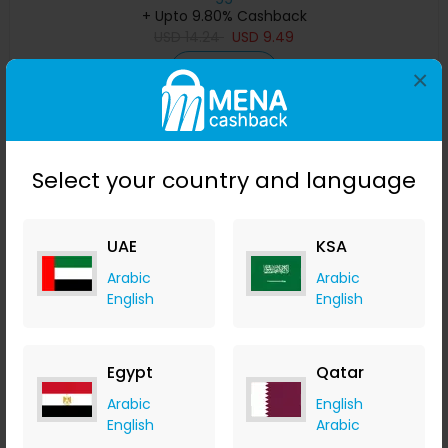
+ Upto 9.80% Cashback
USD
14.24
USD
9.49
Buy Now
×
Save 48%
Select your country and language
UAE
KSA
Arabic
Arabic
English
English
Egypt
Qatar
مستوى ليزر 4D بـ 16 خطًا ، خط ليزر أخضر ، مستوٍ تلقائي ، خطوط
أفقية وعمودية بزاوية 360 درجة مع نصف بطارية للاستخدام الخا
Arabic
English
Banggood
English
Arabic
+ Upto 9.80% Cashback