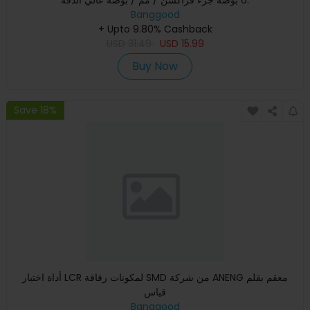
Banggood
+ Upto 9.80% Cashback
USD
31.49
USD
15.99
Buy Now
Save 18%
أداة اختبار LCR لمكونات رقاقة SMD من شركة ANENG معقم بقلم
قياس
Banggood