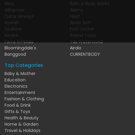
EBay
Bath & Body Works
AliExpress
Alamy
Qatar Airways
H&M
Syarah
Abels Soft
SouKare
Foot Locker
Revibe
Rayna Tours
Ferns N Petals
Yas Waterworld
Bloomingdale's
Airalo
Banggood
CURRENTBODY
Top Categories
Baby & Mother
Education
Electronics
Entertainment
Fashion & Clothing
Food & Drink
Gifts & Toys
Health & Beauty
Home & Garden
Travel & Holidays