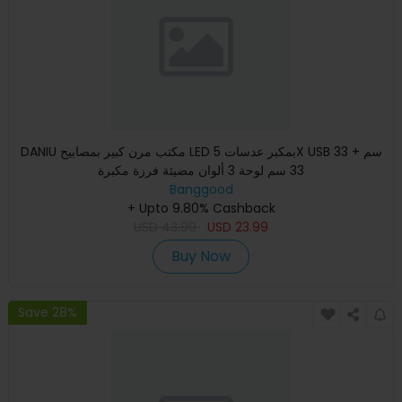
DANIU مكتب مرن كبير بمصابيح LED بمكبر عدسات 5X USB 33 سم +
33 سم لوحة 3 ألوان مضيئة فرزة مكبرة
Banggood
+ Upto 9.80% Cashback
USD
43.99
USD
23.99
Buy Now
Save 28%