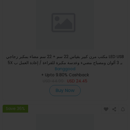
مكتب مرن كبير بقياس 22 سم + 22 سم مضاء بمكبر زجاجي LED USB
5X بـ 3 ألوان ومصباح مضيء وعدسة مكبرة للقراءة / إعادة العمل ب
Banggood
+ Upto 9.80% Cashback
USD
44.99
USD
24.45
Buy Now
Save 36%