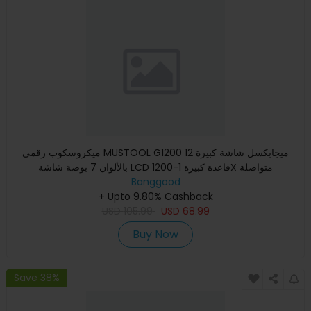
ميكروسكوب رقمي MUSTOOL G1200 12 ميجابكسل شاشة كبيرة
بالألوان 7 بوصة شاشة LCD قاعدة كبيرة 1-1200X متواصلة
Banggood
+ Upto 9.80% Cashback
USD
105.99
USD
68.99
Buy Now
Save 38%