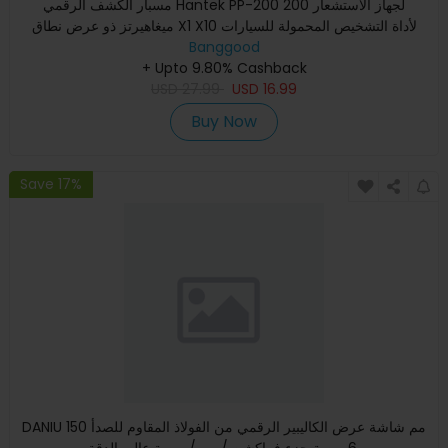
مسبار الكشف الرقمي Hantek PP-200 لجهاز الاستشعار 200
ميغاهيرتز ذو عرض نطاق X1 X10 لأداة التشخيص المحمولة للسيارات
جهاز ا
Banggood
+ Upto 9.80% Cashback
USD
27.99
USD
16.99
Buy Now
Save 17%
DANIU 150 مم شاشة عرض الكاليبير الرقمي من الفولاذ المقاوم للصدأ
6 بوصة جزء فراكشن / مم / بوصة عالي الدقة.