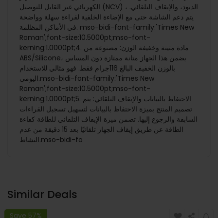
الكهربائي غير القابل للتوصيل (NCV) ، الديود، والإيقاف التلقائي.
يتم دعم الشاشة حتى مع الإضاءة الخلفية لقراءة سهلة وواضحة
في الأماكن المظلمة. mso-bidi-font-family:'Times New
Roman';font-size:10.5000pt;mso-font-
kerning:1.0000pt;4. مادة متينة وخفيفة الوزن: مصنوعة من
ABS/Silicone، يضمن هذا الجهاز متانة ممتازة دون المساس
بالوزن الخفيف البالغ 116جرام فقط. فهو مثالي للاستخدام
اليومي.mso-bidi-font-family:'Times New
Roman';font-size:10.5000pt;mso-font-
kerning:1.0000pt;5. الاحتفاظ بالبيانات والإيقاف التلقائي: يتم
تصميم المنتج بميزة الاحتفاظ بالبيانات لتسهيل تسجيل القراءات
السابقة والرجوع إليها. تضمن ميزة الإيقاف التلقائي للطاقة كفاءة
الطاقة عن طريق إيقاف الجهاز تلقائيًا بعد 15 دقيقة من عدم
النشاط.mso-bidi-fo
Similar Deals
Save 57%