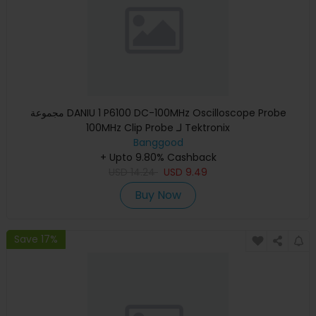
مجموعة DANIU 1 P6100 DC-100MHz Oscilloscope Probe
100MHz Clip Probe لـ Tektronix
Banggood
+ Upto 9.80% Cashback
USD
14.24
USD
9.49
Buy Now
Save 17%