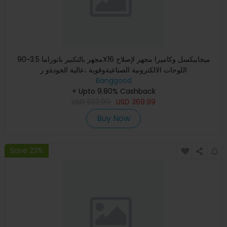
مجهر بالتكبير بانوراما 3.5~90X16 ميجابيكسل وكاميرا مجهر لإصلاح
اللوحات الالكترونية الصناعيةوقوية ،عالية الجودةو ر
Banggood
+ Upto 9.80% Cashback
USD
532.99
USD
369.99
Buy Now
Save 23%