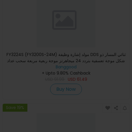
FY3224S (FY3200S-24M) مولد إشارة وظيفة DDS ثنائي المسار ذو
شكل موجة تعسفية بتردد 24 ميجاهرتز موجة ربعية مربعة سحب عداد
Banggood
+ Upto 9.80% Cashback
USD
91.99
USD
61.49
Buy Now
Save 19%