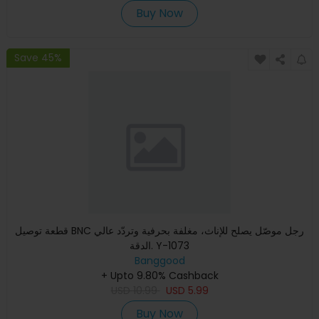
Buy Now
Save 45%
قطعة توصيل BNC رجل موصّل يصلح للإناث، مغلفة بحرفية وتردّد عالي
الدقة. Y-1073
Banggood
+ Upto 9.80% Cashback
USD
10.99
USD
5.99
Buy Now