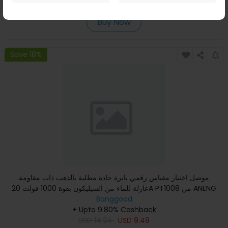
USD
99.99
USD
51.42
Buy Now
Save 18%
موصل اختبار مقياس رقمي بابرة حادة مطلية بالذهب ذات مقاومة
عازلة للماء من السيليكون بقوة 1000 فولت 20A PT1008 من ANENG
بأ
Banggood
+ Upto 9.80% Cashback
USD
14.24
USD
9.49