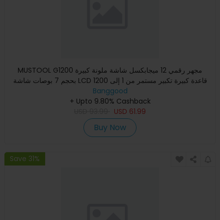
MUSTOOL G1200 مجهر رقمي 12 ميجابكسل شاشة ملونة كبيرة
بحجم 7 بوصات شاشة LCD قاعدة كبيرة تكبير مستمر من 1 إلى 1200
مرة مع
Banggood
+ Upto 9.80% Cashback
USD
93.99
USD
61.99
Buy Now
Save 31%