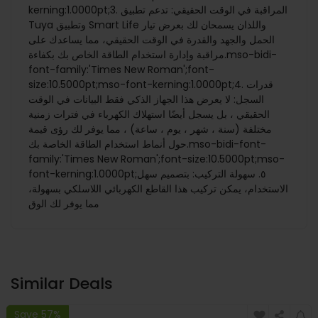
kerning:1.0000pt;3. المراقبة في الوقت الحقيقي: تدعم تطبيق
Tuya وتطبيق Smart Life واللذان يسمحان لك بعرض تيار
الحمل والجهد والقدرة في الوقت الحقيقي، مما يساعدك على
مراقبة وإدارة استخدام الطاقة الخاص بك بكفاءة.mso-bidi-
font-family:'Times New Roman';font-
size:10.5000pt;mso-font-kerning:1.0000pt;4. قدرات
السجل: لا يعرض هذا الجهاز الذكي فقط البيانات في الوقت
الحقيقي ، بل يسجل أيضًا استهلاك الكهرباء في فترات زمنية
مختلفة (سنة ، شهر ، يوم ، ساعة) ، مما يوفر لك رؤى قيمة
حول أنماط استخدام الطاقة الخاصة بك.mso-bidi-font-
family:'Times New Roman';font-size:10.5000pt;mso-
font-kerning:1.0000pt;٥. سهولة التركيب: بتصميم سهل
الاستخدام، يمكن تركيب هذا القاطع الكهربائي اللاسلكي بسهولة،
مما يوفر لك الوق
Similar Deals
Save 57%