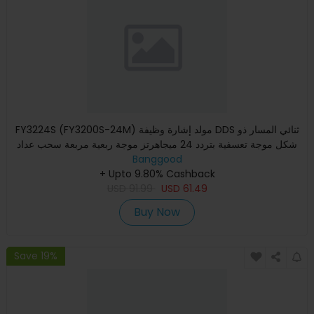
FY3224S (FY3200S-24M) مولد إشارة وظيفة DDS ثنائي المسار ذو
شكل موجة تعسفية بتردد 24 ميجاهرتز موجة ربعية مربعة سحب عداد
Banggood
+ Upto 9.80% Cashback
USD
91.99
USD
61.49
Buy Now
Save 19%