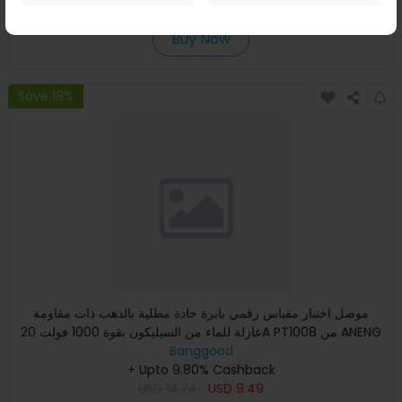
USD
99.99
USD
51.42
Buy Now
Save 18%
موصل اختبار مقياس رقمي بابرة حادة مطلية بالذهب ذات مقاومة
عازلة للماء من السيليكون بقوة 1000 فولت 20A PT1008 من ANENG
بأ
Banggood
+ Upto 9.80% Cashback
USD
14.24
USD
9.49