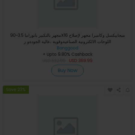
مجهر بالتكبير بانوراما 3.5~90X16 ميجابيكسل وكاميرا مجهر لإصلاح
اللوحات الالكترونية الصناعيةوقوية ،عالية الجودةو ر
Banggood
+ Upto 9.80% Cashback
USD
532.99
USD
369.99
Buy Now
Save 23%