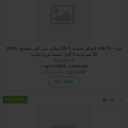
DANIU مكتب مرن كبير بمصابيح LED بمكبر عدسات 5X USB 33 سم +
33 سم لوحة 3 ألوان مضيئة فرزة مكبرة
Banggood
+ Upto 9.80% Cashback
USD
43.99
USD
23.99
Buy Now
Save 28%