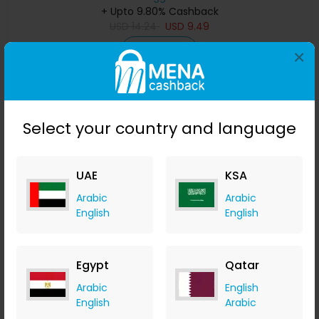
+ Upto 9.80% Cashback
USD
14.24
USD
9.49
Buy Now
×
Save 48%
Select your country and language
UAE
KSA
Arabic
Arabic
English
English
Egypt
Qatar
مستوى ليزر 4D بـ 16 خطًا ، خط ليزر أخضر ، مستوٍ تلقائي ، خطوط
أفقية وعمودية بزاوية 360 درجة مع نصف بطارية للاستخدام الخا
Arabic
English
Banggood
English
Arabic
+ Upto 9.80% Cashback