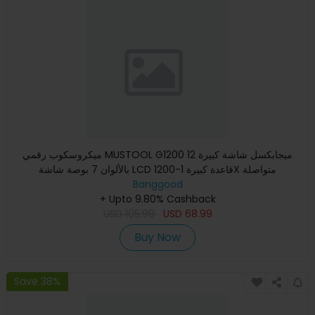
ميكروسكوب رقمي MUSTOOL G1200 12 ميجابكسل شاشة كبيرة
بالألوان 7 بوصة شاشة LCD قاعدة كبيرة 1-1200X متواصلة
Banggood
+ Upto 9.80% Cashback
USD
105.99
USD
68.99
Buy Now
Save 38%