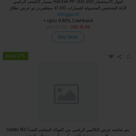
مسبار الكشف الرقمي Hantek PP-200 لجهاز الاستشعار 200
ميغاهيرتز ذو عرض نطاق X1 X10 لأداة التشخيص المحمولة للسيارات
جهاز ا
Banggood
+ Upto 9.80% Cashback
USD
27.99
USD
16.99
Buy Now
Save 17%
DANIU 150 مم شاشة عرض الكاليبير الرقمي من الفولاذ المقاوم للصدأ
6 بوصة جزء فراكشن / مم / بوصة عالي الدقة.