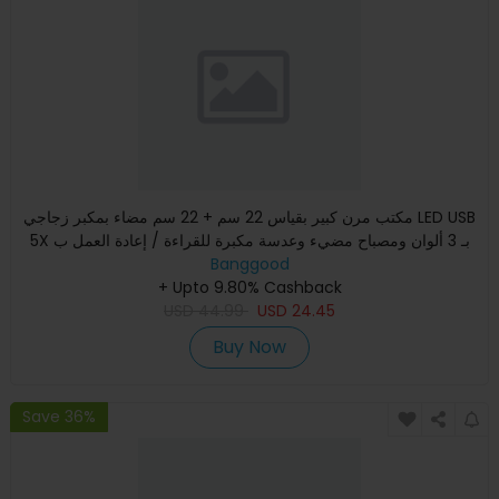
مكتب مرن كبير بقياس 22 سم + 22 سم مضاء بمكبر زجاجي LED USB
5X بـ 3 ألوان ومصباح مضيء وعدسة مكبرة للقراءة / إعادة العمل ب
Banggood
+ Upto 9.80% Cashback
USD
44.99
USD
24.45
Buy Now
Save 36%