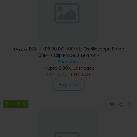
مجموعة DANIU 1 P6100 DC-100MHz Oscilloscope Probe
100MHz Clip Probe لـ Tektronix
Banggood
+ Upto 9.80% Cashback
USD
14.24
USD
9.49
Buy Now
Save 17%