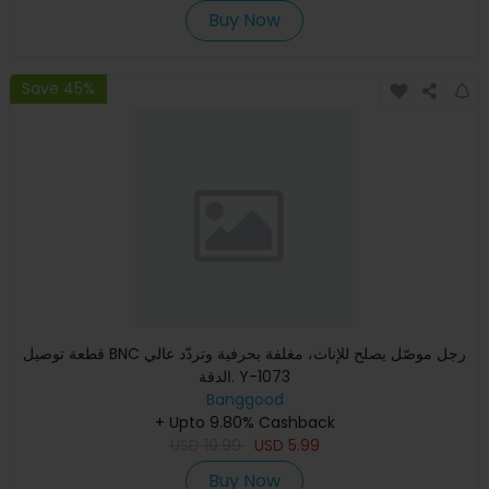
Buy Now
Save 45%
قطعة توصيل BNC رجل موصّل يصلح للإناث، مغلفة بحرفية وتردّد عالي
الدقة. Y-1073
Banggood
+ Upto 9.80% Cashback
USD
10.99
USD
5.99
Buy Now