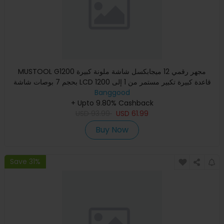
MUSTOOL G1200 مجهر رقمي 12 ميجابكسل شاشة ملونة كبيرة
بحجم 7 بوصات شاشة LCD قاعدة كبيرة تكبير مستمر من 1 إلى 1200
مرة مع
Banggood
+ Upto 9.80% Cashback
USD
93.99
USD
61.99
Buy Now
Save 31%