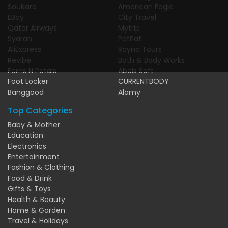
SouKare
American Eagle
EBay
City Travel
Qatar Airways
Mytrip
Syarah
PatPat
AliExpress
Rayna Tours
Revibe
Bath & Body Works
Ferns N Petals
Abels Soft
Foot Locker
CURRENTBODY
Banggood
Alamy
Top Categories
Baby & Mother
Education
Electronics
Entertainment
Fashion & Clothing
Food & Drink
Gifts & Toys
Health & Beauty
Home & Garden
Travel & Holidays