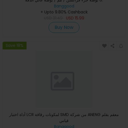
Banggood
+ Upto 9.80% Cashback
USD
31.49
USD
15.99
Buy Now
Save 18%
أداة اختبار LCR لمكونات رقاقة SMD من شركة ANENG معقم بقلم
قياس
Banggood