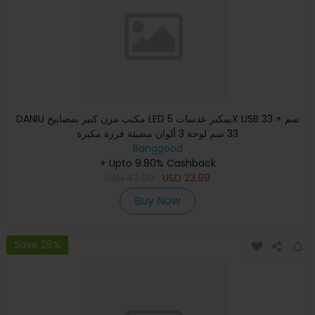
DANIU مكتب مرن كبير بمصابيح LED بمكبر عدسات 5X USB 33 سم +
33 سم لوحة 3 ألوان مضيئة فرزة مكبرة
Banggood
+ Upto 9.80% Cashback
USD
43.99
USD
23.99
Buy Now
Save 28%