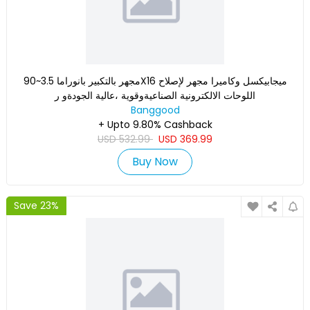
مجهر بالتكبير بانوراما 3.5~90X16 ميجابيكسل وكاميرا مجهر لإصلاح
اللوحات الالكترونية الصناعيةوقوية ،عالية الجودةو ر
Banggood
+ Upto 9.80% Cashback
USD
532.99
USD
369.99
Buy Now
Save 23%