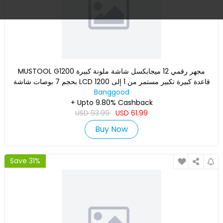
MUSTOOL G1200 مجهر رقمي 12 ميجابكسل شاشة ملونة كبيرة
بحجم 7 بوصات شاشة LCD قاعدة كبيرة تكبير مستمر من 1 إلى 1200
مرة مع
Banggood
+ Upto 9.80% Cashback
USD
93.99
USD
61.99
Buy Now
Save 31%