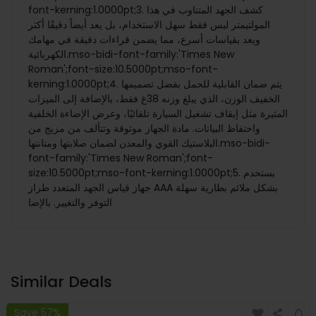
font-kerning:1.0000pt;3. كشف الجهد المتناوب في هذا
المولتيمتر ليس فقط سهل الاستخدام، بل يعد أيضاً دقيقًا أكثر
ويعد بقياسات أسرع، مما يضمن قراءات دقيقة في مهامك
الكهربائية.mso-bidi-font-family:'Times New
Roman';font-size:10.5000pt;mso-font-
kerning:1.0000pt;4. يتم ضمان القابلية للحمل بفضل تصميمها
الخفيف الوزن، الذي يبلغ وزنه 38غ فقط، بالإضافة إلى الميزات
المثيرة مثل إيقاف تشغيل السيارة تلقائيًا، وعرض الإضاءة الخلفية
واحتفاظ البيانات. مادة الجهاز موثوقة وتتألف من مزيج من
البلاستيك القوي والمعدن لضمان صلابتها ومتانتها.mso-bidi-
font-family:'Times New Roman';font-
size:10.5000pt;mso-font-kerning:1.0000pt;5. يستخدم
جهاز قياس الجهد المتعدد طراز AAA بشكل ملائم بطارية سهلة
التوفر والتغيير. بالإضا
Similar Deals
Save 57%