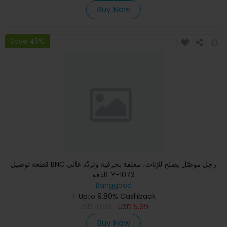
Buy Now
Save 45%
قطعة توصيل BNC رجل موصّل يصلح للإناث، مغلفة بحرفية وتردّد عالي
الدقة. Y-1073
Banggood
+ Upto 9.80% Cashback
USD
10.99
USD
5.99
Buy Now