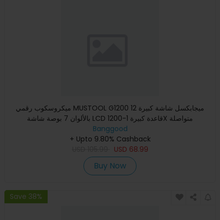
ميكروسكوب رقمي MUSTOOL G1200 12 ميجابكسل شاشة كبيرة
بالألوان 7 بوصة شاشة LCD قاعدة كبيرة 1-1200X متواصلة
Banggood
+ Upto 9.80% Cashback
USD
105.99
USD
68.99
Buy Now
Save 38%