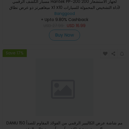
مسبار الكشف الرقمي Hantek PP-200 لجهاز الاستشعار 200
ميغاهيرتز ذو عرض نطاق X1 X10 لأداة التشخيص المحمولة للسيارات
جهاز ا
Banggood
+ Upto 9.80% Cashback
USD
27.99
USD
16.99
Buy Now
Save 17%
DANIU 150 مم شاشة عرض الكاليبير الرقمي من الفولاذ المقاوم للصدأ
6 بوصة جزء فراكشن / مم / بوصة عالي الدقة.