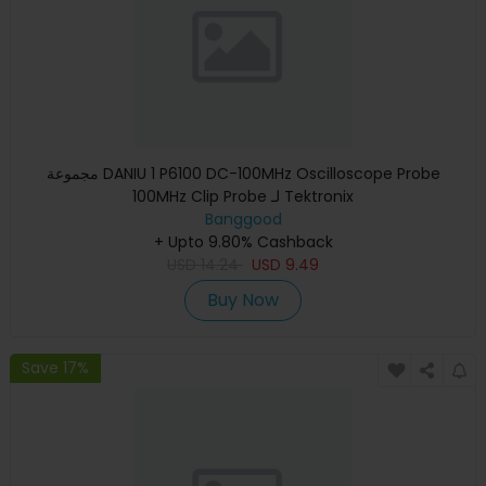
مجموعة DANIU 1 P6100 DC-100MHz Oscilloscope Probe
100MHz Clip Probe لـ Tektronix
Banggood
+ Upto 9.80% Cashback
USD
14.24
USD
9.49
Buy Now
Save 17%