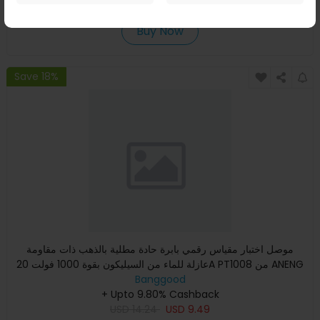
USD
99.99
USD
51.42
Buy Now
Save 18%
موصل اختبار مقياس رقمي بابرة حادة مطلية بالذهب ذات مقاومة
عازلة للماء من السيليكون بقوة 1000 فولت 20A PT1008 من ANENG
بأ
Banggood
+ Upto 9.80% Cashback
USD
14.24
USD
9.49