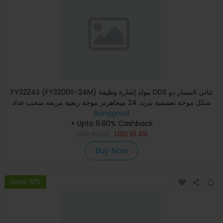
FY3224S (FY3200S-24M) مولد إشارة وظيفة DDS ثنائي المسار ذو
شكل موجة تعسفية بتردد 24 ميجاهرتز موجة ربعية مربعة سحب عداد
Banggood
+ Upto 9.80% Cashback
USD
91.99
USD
61.49
Buy Now
Save 19%