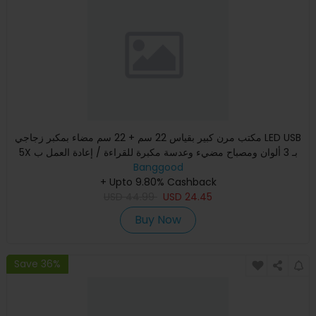
مكتب مرن كبير بقياس 22 سم + 22 سم مضاء بمكبر زجاجي LED USB
5X بـ 3 ألوان ومصباح مضيء وعدسة مكبرة للقراءة / إعادة العمل ب
Banggood
+ Upto 9.80% Cashback
USD
44.99
USD
24.45
Buy Now
Save 36%