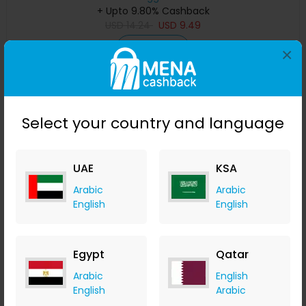
+ Upto 9.80% Cashback
USD
14.24
USD
9.49
Buy Now
×
Save 48%
Select your country and language
UAE
KSA
Arabic
Arabic
English
English
Egypt
Qatar
مستوى ليزر 4D بـ 16 خطًا ، خط ليزر أخضر ، مستوٍ تلقائي ، خطوط
أفقية وعمودية بزاوية 360 درجة مع نصف بطارية للاستخدام الخا
Arabic
English
Banggood
English
Arabic
+ Upto 9.80% Cashback