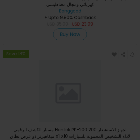
كهربائي ومجال مغناطيسي
Banggood
+ Upto 9.80% Cashback
USD
35.99
USD
23.99
Buy Now
Save 18%
مسبار الكشف الرقمي Hantek PP-200 لجهاز الاستشعار 200
ميغاهيرتز ذو عرض نطاق X1 X10 لأداة التشخيص المحمولة للسيارات