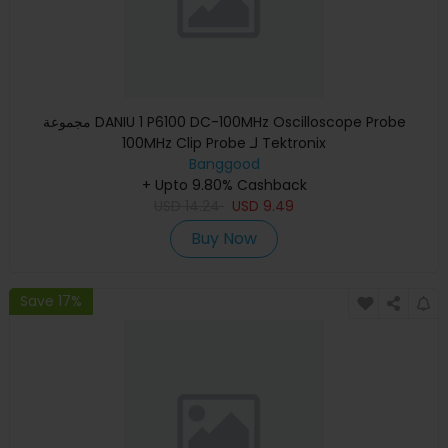
مجموعة DANIU 1 P6100 DC-100MHz Oscilloscope Probe
100MHz Clip Probe لـ Tektronix
Banggood
+ Upto 9.80% Cashback
USD
14.24
USD
9.49
Buy Now
Save 17%