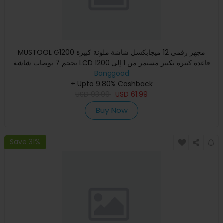
MUSTOOL G1200 مجهر رقمي 12 ميجابكسل شاشة ملونة كبيرة
بحجم 7 بوصات شاشة LCD قاعدة كبيرة تكبير مستمر من 1 إلى 1200
Banggood
مرة مع
+ Upto 9.80% Cashback
USD
93.99
USD
61.99
Buy Now
Save 31%