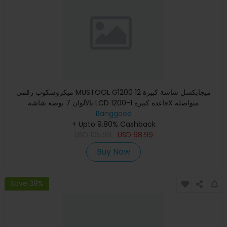
ميكروسكوب رقمي MUSTOOL G1200 12 ميجابكسل شاشة كبيرة
بالألوان 7 بوصة شاشة LCD قاعدة كبيرة 1-1200X متواصلة
Banggood
+ Upto 9.80% Cashback
USD
105.99
USD
68.99
Buy Now
Save 38%