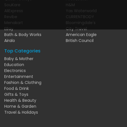
SouKare
H&M
AliExpress
Yas Waterworld
Revibe
CURRENTBODY
Menakart
Bloomingdale's
EBay
City Travel
Bath & Body Works
American Eagle
Airalo
British Council
Top Categories
Baby & Mother
Education
Electronics
Entertainment
Fashion & Clothing
Food & Drink
Gifts & Toys
Health & Beauty
Home & Garden
Travel & Holidays