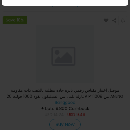
Buy Now
Save 18%
موصل اختبار مقياس رقمي بابرة حادة مطلية بالذهب ذات مقاومة
عازلة للماء من السيليكون بقوة 1000 فولت 20A PT1008 من ANENG
Banggood
بأ
+ Upto 9.80% Cashback
USD
14.24
USD
9.49
Buy Now