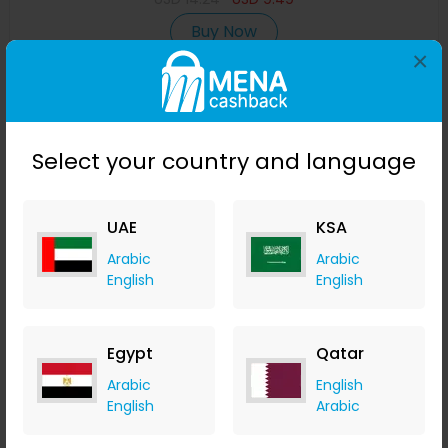
Buy Now
×
Save 48%
Select your country and language
UAE
KSA
Arabic
Arabic
English
English
مستوى ليزر 4D بـ 16 خطًا ، خط ليزر أخضر ، مستوٍ تلقائي ، خطوط
Egypt
Qatar
أفقية وعمودية بزاوية 360 درجة مع نصف بطارية للاستخدام الخا
Banggood
Arabic
English
+ Upto 9.80% Cashback
English
Arabic
USD
99.99
USD
51.42