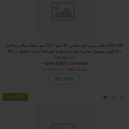
مكتب مرن كبير بقياس 22 سم + 22 سم مضاء بمكبر زجاجي LED USB
5X بـ 3 ألوان ومصباح مضيء وعدسة مكبرة للقراءة / إعادة العمل ب
Banggood
+ Upto 9.80% Cashback
USD
44.99
USD
24.45
Buy Now
Save 36%