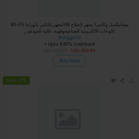
مجهر بالتكبير بانوراما 3.5~90X16 ميجابيكسل وكاميرا مجهر لإصلاح
اللوحات الالكترونية الصناعيةوقوية ،عالية الجودةو ر
Banggood
+ Upto 9.80% Cashback
USD
532.99
USD
369.99
Buy Now
Save 23%