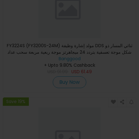
FY3224S (FY3200S-24M) مولد إشارة وظيفة DDS ثنائي المسار ذو
شكل موجة تعسفية بتردد 24 ميجاهرتز موجة ربعية مربعة سحب عداد
Banggood
+ Upto 9.80% Cashback
USD
91.99
USD
61.49
Buy Now
Save 19%