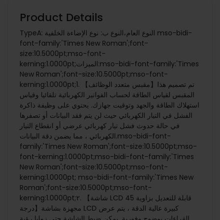
Product Details
TypeA: النوع العام،النوع ب: نوع الإضاءة الخلفية mso-bidi-
font-family:'Times New Roman';font-
size:10.5000pt;mso-font-
kerning:1.0000pt;الميزات:mso-bidi-font-family:'Times
New Roman';font-size:10.5000pt;mso-font-
kerning:1.0000pt;1. 【مقبس متعدد الوظائف】تم تصميم هذا
المقبس لقياس الطاقة لحساب الفواتير الكهربائية تلقائيا وقياس
استهلاك الطاقة والجهد وتوقيت جهازك. يحتوي على وظيفة ذاكرة
الفشل في التيار الكهربائي حيث لن يتم فقد البيانات أو تصفرها
في حالة حدوث فشل تيار كهربائي عرضي أو انقطاع التيار
الكهربائي ، مما يضمن دقة البيانات.mso-bidi-font-
family:'Times New Roman';font-size:10.5000pt;mso-
font-kerning:1.0000pt;mso-bidi-font-family:'Times
New Roman';font-size:10.5000pt;mso-font-
kerning:1.0000pt; mso-bidi-font-family:'Times New
Roman';font-size:10.5000pt;mso-font-
kerning:1.0000pt;٢. 【شاشة LCD قابلة للتعديل بزاوية 45
درجة】مجهزة بشاشة LCD كبيرة عالية الدقة ، يتم عرض
القراءات بوضوح وفورية. يمكن ضبط الشاشة حتى زوايا رؤية