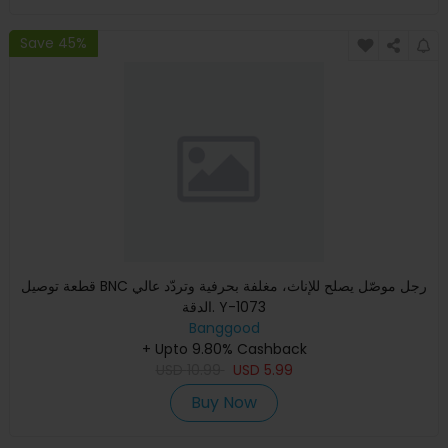
Save 45%
قطعة توصيل BNC رجل موصّل يصلح للإناث، مغلفة بحرفية وتردّد عالي
الدقة. Y-1073
Banggood
+ Upto 9.80% Cashback
USD
10.99
USD
5.99
Buy Now