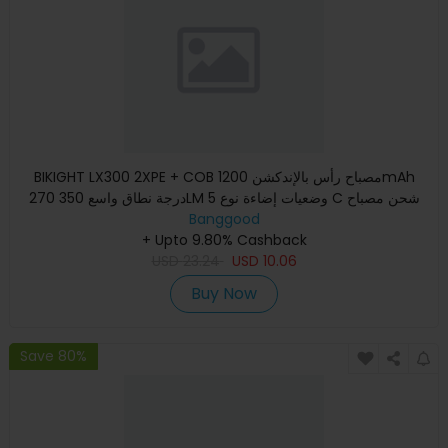
BIKIGHT LX300 2XPE + COB مصباح رأس بالإندكشن 1200mAh
270 درجة نطاق واسع 350LM 5 وضعيات إضاءة نوع C شحن مصباح
الرأس القاب
Banggood
+ Upto 9.80% Cashback
USD
23.24
USD
10.06
Buy Now
Save 80%