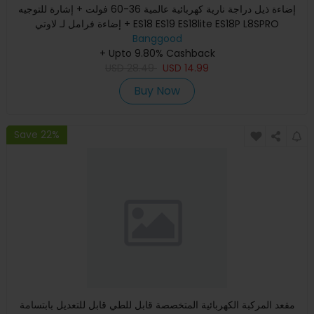
إضاءة ذيل دراجة نارية كهربائية عالمية 36-60 فولت + إشارة للتوجيه
+ إضاءة فرامل لـ لاوتي ES18 ES19 ES18lite ES18P L8SPRO
Banggood
+ Upto 9.80% Cashback
USD
28.49
USD
14.99
Buy Now
Save 22%
مقعد المركبة الكهربائية المتخصصة قابل للطي قابل للتعديل بابتسامة