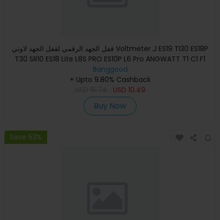
قفل الجهد الرقمي لقفل الجهد لاوتي Voltmeter لـ ES19 TI30 ES18P
T30 SR10 ES18 Lite L8S PRO ES10P L6 Pro ANGWATT T1 C1 F1
Banggood
+ Upto 9.80% Cashback
USD
15.74
USD
10.49
Buy Now
Save 53%