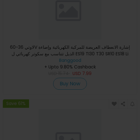
لاوتي 36-60V إشارة الانعطاف العريضة للمركبة الكهربائية وإضاءة
الذيل تتناسب مع سكوتر كهربائي ل ES19 TI30 T30 SR10 ES18 Li
Banggood
+ Upto 9.80% Cashback
USD
15.74
USD
7.99
Buy Now
Save 61%