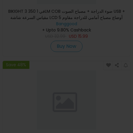
BIKIGHT 3 في 1 350LM COB ضوء الدراجة + مصباح الصوت USB +
مقياس السرعة شاشة LCD 5 أوضاع مصباح أمامي للدراجة مقاوم
Banggood
للماء م
+ Upto 9.80% Cashback
USD
32.99
USD
15.99
Buy Now
Save 48%