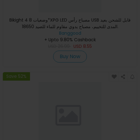
Bikight 4 وضعيات 8*XPG LED مصباح رأس USB قابل للشحن بعيد
المدى للتخييم، مصباح يدوي مقاوم للماء للصيد 18650.
Banggood
+ Upto 9.80% Cashback
USD
26.99
USD
8.55
Buy Now
Save 52%