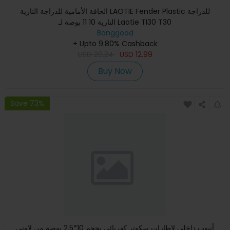
الحافة الأمامية للدراجة النارية LAOTIE Fender Plastic للدراجة
النارية 10 11 بوصة لـ Laotie TI30 T30
Banggood
+ Upto 9.80% Cashback
USD
20.24
USD
12.99
Buy Now
Save 73%
أنبوب داخلي لإطارات سكوتر كهربائي بحجم 10*2.5 بوصة من لاوتي