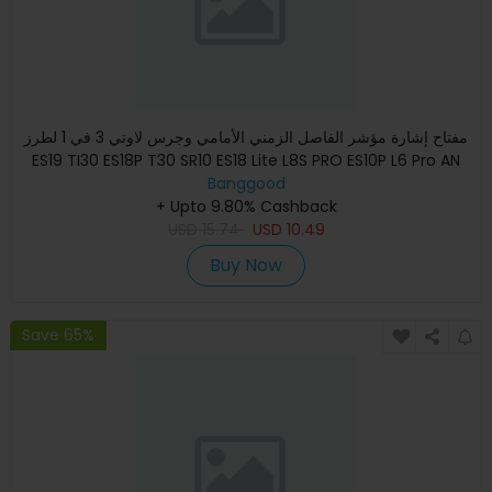
مفتاح إشارة مؤشر الفاصل الزمني الأمامي وجرس لاوتي 3 في 1 لطرز
ES19 TI30 ES18P T30 SR10 ES18 Lite L8S PRO ES10P L6 Pro AN
Banggood
+ Upto 9.80% Cashback
USD
15.74
USD
10.49
Buy Now
Save 65%