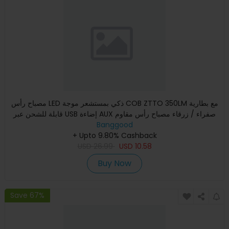
مصباح رأس LED ذكي بمستشعر موجة COB ZTTO 350LM مع بطارية
قابلة للشحن عبر USB إضاءة AUX صفراء / زرقاء مصباح رأس مقاوم
Banggood
للما
+ Upto 9.80% Cashback
USD
26.99
USD
10.58
Buy Now
Save 67%