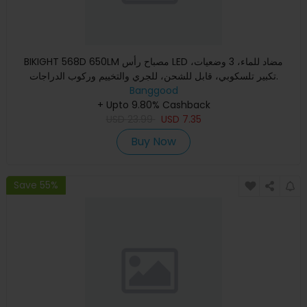
BIKIGHT 568D 650LM مصباح رأس LED مضاد للماء، 3 وضعيات،
تكبير تلسكوبي، قابل للشحن، للجري والتخييم وركوب الدراجات.
Banggood
+ Upto 9.80% Cashback
USD
23.99
USD
7.35
Buy Now
Save 55%