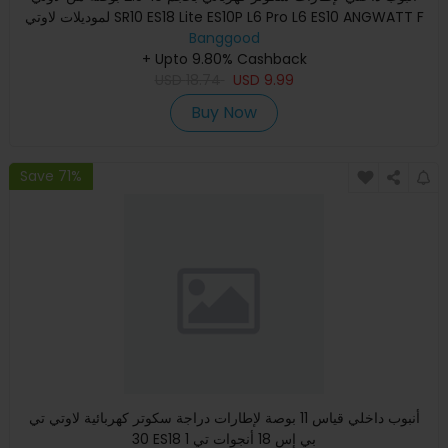
لموديلات لاوتي SR10 ES18 Lite ES10P L6 Pro L6 ES10 ANGWATT F
Banggood
+ Upto 9.80% Cashback
USD
18.74
USD
9.99
Buy Now
Save 71%
أنبوب داخلي قياس 11 بوصة لإطارات دراجة سكوتر كهربائية لاوتي تي
30 ES18 بي إس 18 أنجوات تي 1