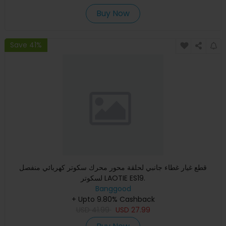
Buy Now
Save 41%
قطع غيار غطاء جانبي لحلقة محور محرك سكوتر كهربائي منفصل
لسكوتر LAOTIE ES19.
Banggood
+ Upto 9.80% Cashback
USD
41.99
USD
27.99