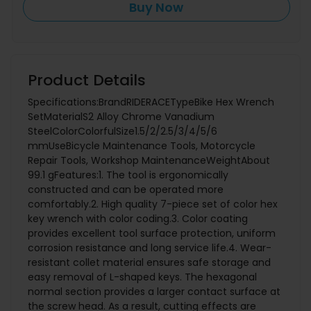
Buy Now
Product Details
Specifications:BrandRIDERACETypeBike Hex Wrench
SetMaterialS2 Alloy Chrome Vanadium
SteelColorColorfulSize1.5/2/2.5/3/4/5/6
mmUseBicycle Maintenance Tools, Motorcycle
Repair Tools, Workshop MaintenanceWeightAbout
99.1 gFeatures:1. The tool is ergonomically
constructed and can be operated more
comfortably.2. High quality 7-piece set of color hex
key wrench with color coding.3. Color coating
provides excellent tool surface protection, uniform
corrosion resistance and long service life.4. Wear-
resistant collet material ensures safe storage and
easy removal of L-shaped keys. The hexagonal
normal section provides a larger contact surface at
the screw head. As a result, cutting effects are