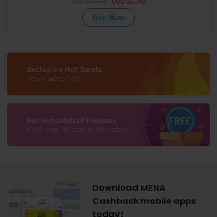
USD
54.74
USD
34.99
Buy Now
Download MENA
Cashback mobile apps
today!