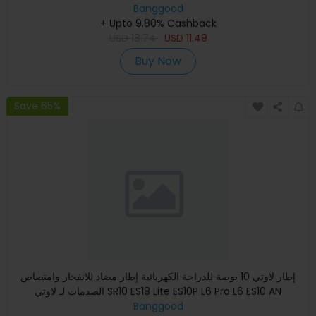
Banggood
+ Upto 9.80% Cashback
USD
18.74
USD
11.49
Buy Now
Save 65%
إطار لاوتي 10 بوصة للدراجة الكهربائية إطار مضاد للانفجار وامتصاص
الصدمات لـ لاوتي SR10 ES18 Lite ES10P L6 Pro L6 ES10 AN
Banggood