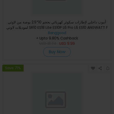
أنبوب داخلي لإطارات سكوتر كهربائي بحجم 10*2.5 بوصة من لاوتي
لموديلات لاوتي SR10 ES18 Lite ES10P L6 Pro L6 ES10 ANGWATT F
Banggood
+ Upto 9.80% Cashback
USD
18.74
USD
9.99
Buy Now
Save 71%