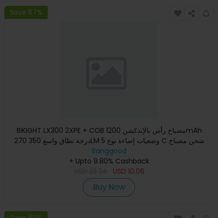
Save 67%
BIKIGHT LX300 2XPE + COB مصباح رأس بالإندكشن 1200mAh
270 درجة نطاق واسع 350LM 5 وضعيات إضاءة نوع C شحن مصباح
الرأس القاب
Banggood
+ Upto 9.80% Cashback
USD
23.24
USD
10.06
Buy Now
Save 80%