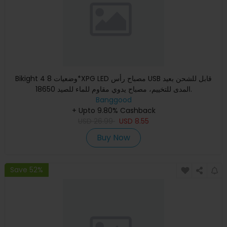
Bikight 4 وضعيات 8*XPG LED مصباح رأس USB قابل للشحن بعيد
المدى للتخييم، مصباح يدوي مقاوم للماء للصيد 18650.
Banggood
+ Upto 9.80% Cashback
USD
26.99
USD
8.55
Buy Now
Save 52%