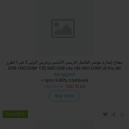
مفتاح إشارة مؤشر الفاصل الزمني الأمامي وجرس لاوتي 3 في 1 لطرز
ES19 TI30 ES18P T30 SR10 ES18 Lite L8S PRO ES10P L6 Pro AN
Banggood
+ Upto 9.80% Cashback
USD
15.74
USD
10.49
Buy Now
Save 65%