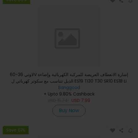
لاوتي 36-60V إشارة الانعطاف العريضة للمركبة الكهربائية وإضاءة
الذيل تتناسب مع سكوتر كهربائي ل ES19 TI30 T30 SR10 ES18 Li
Banggood
+ Upto 9.80% Cashback
USD
15.74
USD
7.99
Buy Now
Save 61%