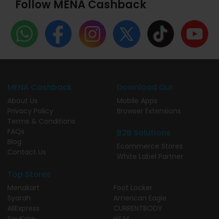
Follow MENA Cashback
MENA Cashback
Download Our
About Us
Mobile Apps
Privacy Policy
Browser Extensions
Terms & Conditions
FAQs
B2B Solutions
Blog
Ecommerce Stores
Contact Us
White Label Partner
Top Stores
Menakart
Foot Locker
Syarah
American Eagle
AliExpress
CURRENTBODY
SouKare
H&M