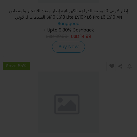
إطار لاوتي 10 بوصة للدراجة الكهربائية إطار مضاد للانفجار وامتصاص
الصدمات لـ لاوتي SR10 ES18 Lite ES10P L6 Pro L6 ES10 AN
Banggood
+ Upto 9.80% Cashback
USD
99.99
USD
14.99
Buy Now
Save 65%