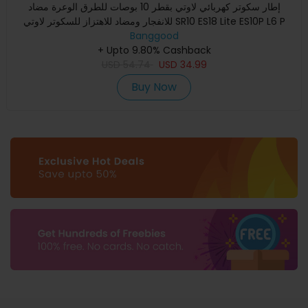
إطار سكوتر كهربائي لاوتي بقطر 10 بوصات للطرق الوعرة مضاد
للانفجار ومضاد للاهتزاز للسكوتر لاوتي SR10 ES18 Lite ES10P L6 P
Banggood
+ Upto 9.80% Cashback
USD
54.74
USD
34.99
Buy Now