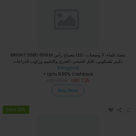
BIKIGHT 568D 650LM مصباح رأس LED مضاد للماء، 3 وضعيات،
تكبير تلسكوبي، قابل للشحن، للجري والتخييم وركوب الدراجات.
Banggood
+ Upto 9.80% Cashback
USD
23.99
USD
7.35
Buy Now
Save 55%