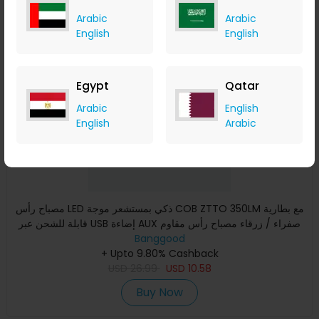
Arabic
Arabic
English
English
Save 60%
Egypt
Qatar
Arabic
English
English
Arabic
مصباح رأس LED ذكي بمستشعر موجة COB ZTTO 350LM مع بطارية
قابلة للشحن عبر USB إضاءة AUX صفراء / زرقاء مصباح رأس مقاوم
Banggood
للما
+ Upto 9.80% Cashback
USD
26.99
USD
10.58
Buy Now