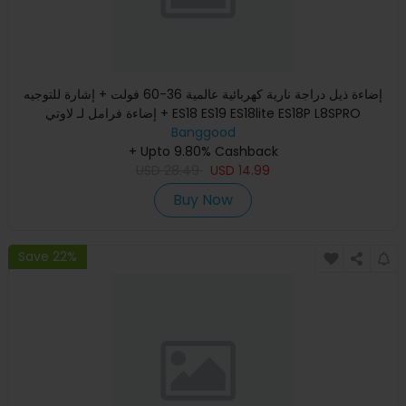
إضاءة ذيل دراجة نارية كهربائية عالمية 36-60 فولت + إشارة للتوجيه
+ إضاءة فرامل لـ لاوتي ES18 ES19 ES18lite ES18P L8SPRO
Banggood
+ Upto 9.80% Cashback
USD
28.49
USD
14.99
Buy Now
Save 22%