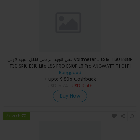
قفل الجهد الرقمي لقفل الجهد لاوتي Voltmeter لـ ES19 TI30 ES18P
T30 SR10 ES18 Lite L8S PRO ES10P L6 Pro ANGWATT T1 C1 F1
Banggood
+ Upto 9.80% Cashback
USD
15.74
USD
10.49
Buy Now
Save 53%