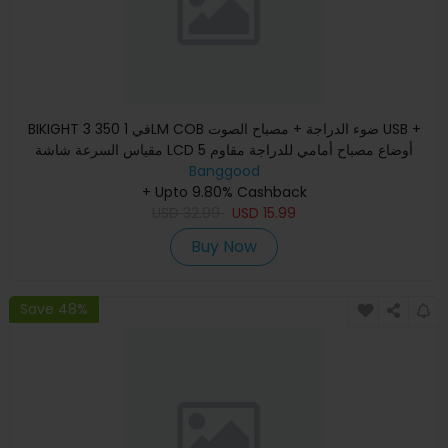
BIKIGHT 3 في 1 350LM COB ضوء الدراجة + مصباح الصوت USB +
مقياس السرعة شاشة LCD 5 أوضاع مصباح أمامي للدراجة مقاوم
Banggood
للماء م
+ Upto 9.80% Cashback
USD
32.99
USD
15.99
Buy Now
Save 48%