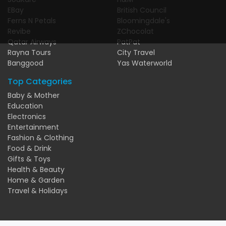
EBay
British Council
Ferns N Petals
Bloomingdale's
Revibe
ZChocolat
Qatar Airways
PatPat
Rayna Tours
City Travel
Banggood
Yas Waterworld
Top Categories
Baby & Mother
Education
Electronics
Entertainment
Fashion & Clothing
Food & Drink
Gifts & Toys
Health & Beauty
Home & Garden
Travel & Holidays