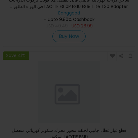
شاحن دراجة كهربائية عالمي قابل للفصل 52 فولت لركوب الدراجات
في الهواء الطلق لـ LAOTIE ES10P ES10 ES18 Llite T30 Adapter
Banggood
+ Upto 9.80% Cashback
USD
40.49
USD
26.99
Buy Now
Save 41%
قطع غيار غطاء جانبي لحلقة محور محرك سكوتر كهربائي منفصل
لسكوتر LAOTIE ES19.