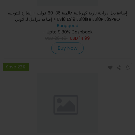
إضاءة ذيل دراجة نارية كهربائية عالمية 36-60 فولت + إشارة للتوجيه
+ إضاءة فرامل لـ لاوتي ES18 ES19 ES18lite ES18P L8SPRO
Banggood
+ Upto 9.80% Cashback
USD
28.49
USD
14.99
Buy Now
Save 22%