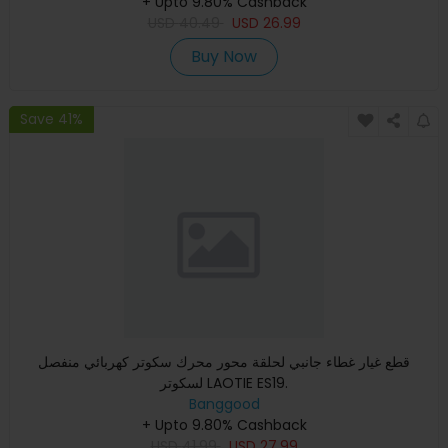
+ Upto 9.80% Cashback
USD
40.49
USD
26.99
Buy Now
Save 41%
قطع غيار غطاء جانبي لحلقة محور محرك سكوتر كهربائي منفصل
لسكوتر LAOTIE ES19.
Banggood
+ Upto 9.80% Cashback
USD
41.99
USD
27.99