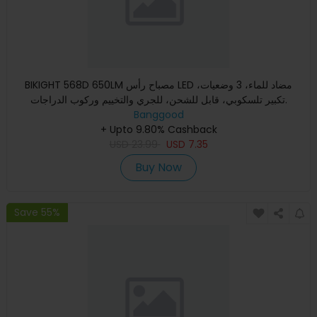
BIKIGHT 568D 650LM مصباح رأس LED مضاد للماء، 3 وضعيات،
تكبير تلسكوبي، قابل للشحن، للجري والتخييم وركوب الدراجات.
Banggood
+ Upto 9.80% Cashback
USD
23.99
USD
7.35
Buy Now
Save 55%