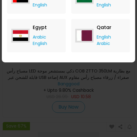
English
English
Egypt
Qatar
Arabic
English
English
Arabic
مصباح رأس LED ذكي بمستشعر موجة COB ZTTO 350LM مع بطارية
قابلة للشحن عبر USB إضاءة AUX صفراء / زرقاء مصباح رأس مقاوم
Banggood
للما
+ Upto 9.80% Cashback
USD
26.99
USD
10.58
Buy Now
Save 67%