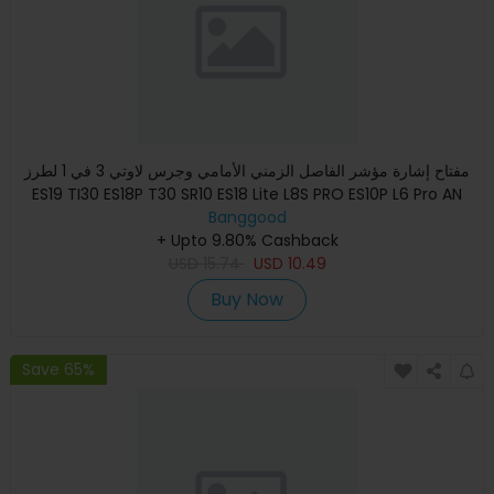
مفتاح إشارة مؤشر الفاصل الزمني الأمامي وجرس لاوتي 3 في 1 لطرز
ES19 TI30 ES18P T30 SR10 ES18 Lite L8S PRO ES10P L6 Pro AN
Banggood
+ Upto 9.80% Cashback
USD
15.74
USD
10.49
Buy Now
Save 65%