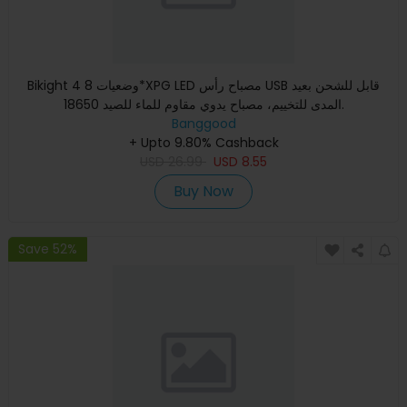
Bikight 4 وضعيات 8*XPG LED مصباح رأس USB قابل للشحن بعيد
المدى للتخييم، مصباح يدوي مقاوم للماء للصيد 18650.
Banggood
+ Upto 9.80% Cashback
USD
26.99
USD
8.55
Buy Now
Save 52%