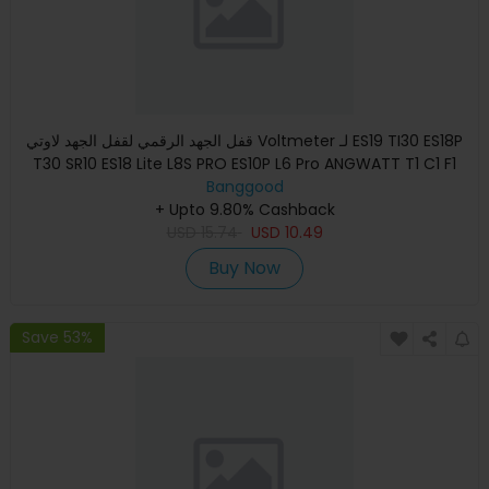
قفل الجهد الرقمي لقفل الجهد لاوتي Voltmeter لـ ES19 TI30 ES18P
T30 SR10 ES18 Lite L8S PRO ES10P L6 Pro ANGWATT T1 C1 F1
Banggood
+ Upto 9.80% Cashback
USD
15.74
USD
10.49
Buy Now
Save 53%