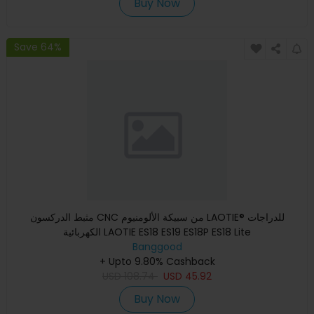
Buy Now
Save 64%
مثبط الدركسون CNC من سبيكة الألومنيوم LAOTIE® للدراجات
الكهربائية LAOTIE ES18 ES19 ES18P ES18 Lite
Banggood
+ Upto 9.80% Cashback
USD
108.74
USD
45.92
Buy Now