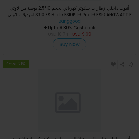
أنبوب داخلي لإطارات سكوتر كهربائي بحجم 10*2.5 بوصة من لاوتي
لموديلات لاوتي SR10 ES18 Lite ES10P L6 Pro L6 ES10 ANGWATT F
Banggood
+ Upto 9.80% Cashback
USD
18.74
USD
9.99
Buy Now
Save 71%