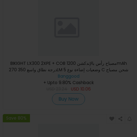
BIKIGHT LX300 2XPE + COB مصباح رأس بالإندكشن 1200mAh
270 درجة نطاق واسع 350LM 5 وضعيات إضاءة نوع C شحن مصباح
الرأس القاب
Banggood
+ Upto 9.80% Cashback
USD
23.24
USD
10.06
Buy Now
Save 80%