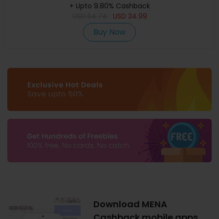
+ Upto 9.80% Cashback
USD
54.74
USD
34.99
Buy Now
Download MENA
Cashback mobile apps