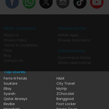
MENA Cashback
Download Our
About Us
Mobile Apps
Privacy Policy
Browser Extensions
Terms & Conditions
FAQs
B2B Solutions
Blog
Ecommerce Stores
Contact Us
White Label Partner
Top Stores
Ferns N Petals
H&M
SouKare
City Travel
EBay
Mytrip
Syarah
ZChocolat
Qatar Airways
Banggood
Revibe
Foot Locker
Menakart
Rayna Tours