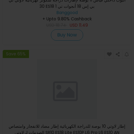
أنبوب داخلي قياس 11 بوصة لإطارات دراجة سكوتر كهربائية لاوتي تي
30 ES18 بي إس 18 أنجوات تي 1
Banggood
+ Upto 9.80% Cashback
USD
18.74
USD
11.49
Buy Now
Save 65%
إطار لاوتي 10 بوصة للدراجة الكهربائية إطار مضاد للانفجار وامتصاص
الصدمات لـ لاوتي SR10 ES18 Lite ES10P L6 Pro L6 ES10 AN