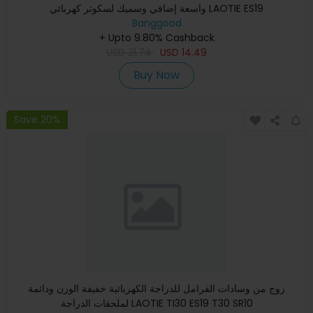
واسعة إضافي وسميك لسكوتر كهربائي LAOTIE ES19
Banggood
+ Upto 9.80% Cashback
USD
21.74
USD
14.49
Buy Now
Save 20%
زوج من وسادات الفرامل للدراجة الكهربائية خفيفة الوزن ودائمة
لملحقات الدراجة LAOTIE TI30 ES19 T30 SR10