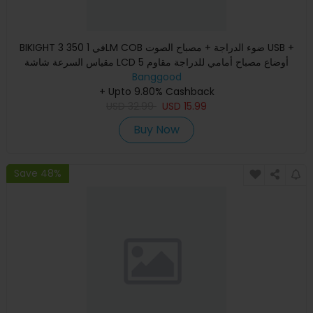
BIKIGHT 3 في 1 350LM COB ضوء الدراجة + مصباح الصوت USB +
مقياس السرعة شاشة LCD 5 أوضاع مصباح أمامي للدراجة مقاوم
Banggood
للماء م
+ Upto 9.80% Cashback
USD
32.99
USD
15.99
Buy Now
Save 48%