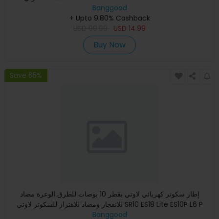
Banggood
+ Upto 9.80% Cashback
USD
99.99
USD
14.99
Buy Now
Save 65%
إطار سكوتر كهربائي لاوتي بقطر 10 بوصات للطرق الوعرة مضاد
للانفجار ومضاد للاهتزاز للسكوتر لاوتي SR10 ES18 Lite ES10P L6 P
Banggood