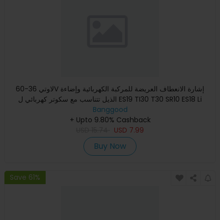
لاوتي 36-60V إشارة الانعطاف العريضة للمركبة الكهربائية وإضاءة
الذيل تتناسب مع سكوتر كهربائي ل ES19 TI30 T30 SR10 ES18 Li
Banggood
+ Upto 9.80% Cashback
USD
15.74
USD
7.99
Buy Now
Save 61%