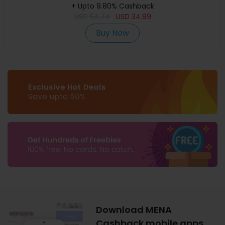
+ Upto 9.80% Cashback
USD
54.74
USD
34.99
Buy Now
Download MENA
Cashback mobile apps