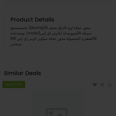
Product Details
تخصيصمنتج (Muntaj)محور عجلة لوح التزلج بحجم 10
بوصةمادة (mada)سبيكة الألمنيومبدلة لـلاوتي إي إس
19الفطيرة المشمولة:محور عجلة سكوتر لاوتي إي إس 196
مسامير
Similar Deals
Save 50%