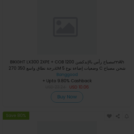
BIKIGHT LX300 2XPE + COB مصباح رأس بالإندكشن 1200mAh
270 درجة نطاق واسع 350LM 5 وضعيات إضاءة نوع C شحن مصباح
الرأس القاب
Banggood
+ Upto 9.80% Cashback
USD
23.24
USD
10.06
Buy Now
Save 80%