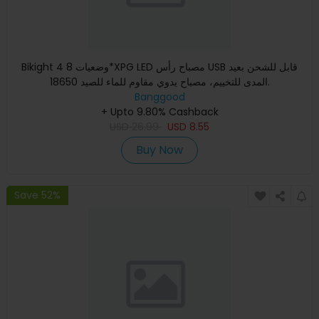
Bikight 4 وضعيات 8*XPG LED مصباح رأس USB قابل للشحن بعيد
المدى للتخييم، مصباح يدوي مقاوم للماء للصيد 18650.
Banggood
+ Upto 9.80% Cashback
USD
26.99
USD
8.55
Buy Now
Save 52%