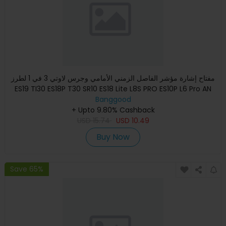
مفتاح إشارة مؤشر الفاصل الزمني الأمامي وجرس لاوتي 3 في 1 لطرز
ES19 TI30 ES18P T30 SR10 ES18 Lite L8S PRO ES10P L6 Pro AN
Banggood
+ Upto 9.80% Cashback
USD
15.74
USD
10.49
Buy Now
Save 65%