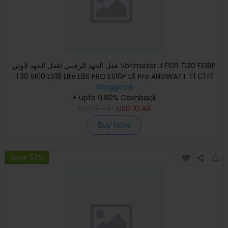
قفل الجهد الرقمي لقفل الجهد لاوتي Voltmeter لـ ES19 TI30 ES18P
T30 SR10 ES18 Lite L8S PRO ES10P L6 Pro ANGWATT T1 C1 F1
Banggood
+ Upto 9.80% Cashback
USD
15.74
USD
10.49
Buy Now
Save 53%