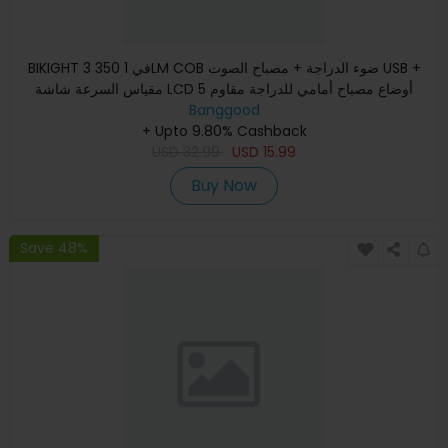
BIKIGHT 3 في 1 350LM COB ضوء الدراجة + مصباح الصوت USB +
مقياس السرعة شاشة LCD 5 أوضاع مصباح أمامي للدراجة مقاوم
Banggood
للماء م
+ Upto 9.80% Cashback
USD
32.99
USD
15.99
Buy Now
Save 48%