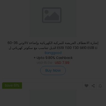
لاوتي 36-60V إشارة الانعطاف العريضة للمركبة الكهربائية وإضاءة
الذيل تتناسب مع سكوتر كهربائي ل ES19 TI30 T30 SR10 ES18 Li
Banggood
+ Upto 9.80% Cashback
USD
15.74
USD
7.99
Buy Now
Save 61%