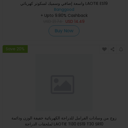
واسعة إضافي وسميك لسكوتر كهربائي LAOTIE ES19
Banggood
+ Upto 9.80% Cashback
USD
21.74
USD
14.49
Buy Now
Save 20%
زوج من وسادات الفرامل للدراجة الكهربائية خفيفة الوزن ودائمة
لملحقات الدراجة LAOTIE TI30 ES19 T30 SR10