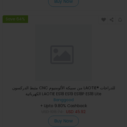
Buy Now
Save 64%
مثبط الدركسون CNC من سبيكة الألومنيوم LAOTIE® للدراجات
الكهربائية LAOTIE ES18 ES19 ES18P ES18 Lite
Banggood
+ Upto 9.80% Cashback
USD
108.74
USD
45.92
Buy Now