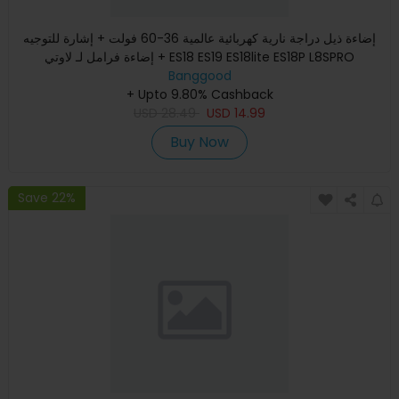
إضاءة ذيل دراجة نارية كهربائية عالمية 36-60 فولت + إشارة للتوجيه
+ إضاءة فرامل لـ لاوتي ES18 ES19 ES18lite ES18P L8SPRO
Banggood
+ Upto 9.80% Cashback
USD
28.49
USD
14.99
Buy Now
Save 22%