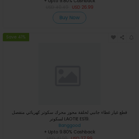
+ Upto 9.80% Cashback
USD
40.49
USD
26.99
Buy Now
Save 41%
قطع غيار غطاء جانبي لحلقة محور محرك سكوتر كهربائي منفصل
لسكوتر LAOTIE ES19.
Banggood
+ Upto 9.80% Cashback
USD
41.99
USD
27.99