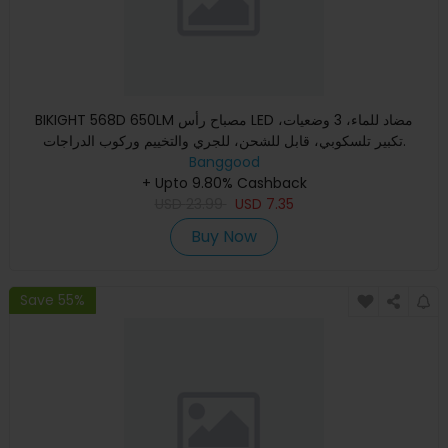
BIKIGHT 568D 650LM مصباح رأس LED مضاد للماء، 3 وضعيات،
تكبير تلسكوبي، قابل للشحن، للجري والتخييم وركوب الدراجات.
Banggood
+ Upto 9.80% Cashback
USD
23.99
USD
7.35
Buy Now
Save 55%