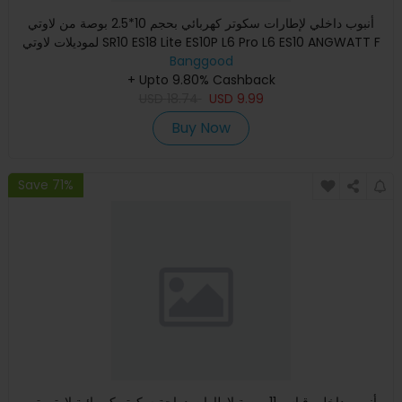
أنبوب داخلي لإطارات سكوتر كهربائي بحجم 10*2.5 بوصة من لاوتي
لموديلات لاوتي SR10 ES18 Lite ES10P L6 Pro L6 ES10 ANGWATT F
Banggood
+ Upto 9.80% Cashback
USD
18.74
USD
9.99
Buy Now
Save 71%