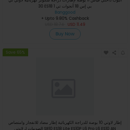
أنبوب داخلي قياس 11 بوصة لإطارات دراجة سكوتر كهربائية لاوتي تي
30 ES18 بي إس 18 أنجوات تي 1
Banggood
+ Upto 9.80% Cashback
USD
18.74
USD
11.49
Buy Now
Save 65%
إطار لاوتي 10 بوصة للدراجة الكهربائية إطار مضاد للانفجار وامتصاص
الصدمات لـ لاوتي SR10 ES18 Lite ES10P L6 Pro L6 ES10 AN