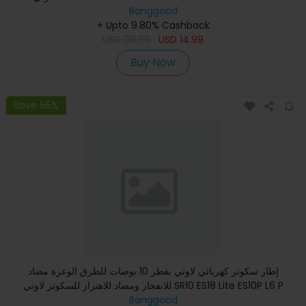
Banggood
+ Upto 9.80% Cashback
USD
99.99
USD
14.99
Buy Now
Save 65%
إطار سكوتر كهربائي لاوتي بقطر 10 بوصات للطرق الوعرة مضاد
للانفجار ومضاد للاهتزاز للسكوتر لاوتي SR10 ES18 Lite ES10P L6 P
Banggood