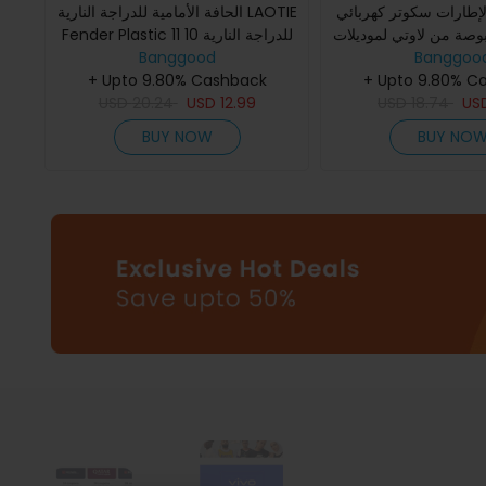
لإطارات سكوتر كهربائي
الحافة الأمامية للدراجة النارية LAOTIE
جم 10*2.5 بوصة من لاوتي لموديلات
Fender Plastic للدراجة النارية 10 11
Banggood
بوصة لـ Laotie TI30 T30
لاوتي SR10 ES18 Lite ES10P L6 Pro
Banggoo
+ Upto 9.80% Cashback
+ Upto 9.80% C
L6 ES10 ANGW
USD
20.24
USD
12.99
USD
18.74
US
BUY NOW
BUY NO