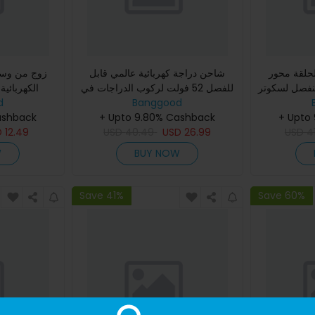
لحلقة محور
شاحن دراجة كهربائية عالمي قابل
زوج من وسا
نفصل لسكوتر
للفصل 52 فولت لركوب الدراجات في
الكهربائية
d
الهواء الطلق لـ LAOTIE ES10P ES10
Banggood
L
ashback
+ Upto 9.80% Cashback
ES18 Llite T30 Adapter
+ Upto
D
12.49
USD
40.49
USD
26.99
USD
4
W
BUY NOW
Save 41%
Save 60%