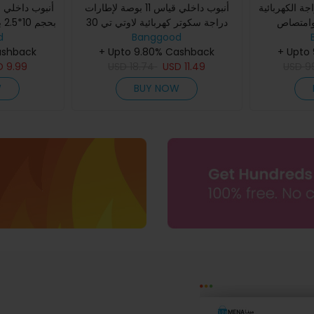
ة للدراجة الكهربائية
أنبوب داخلي قياس 11 بوصة لإطارات
أنبوب داخلي 
 وامتصاص
دراجة سكوتر كهربائية لاوتي تي 30
بح
d
Banggood
ES18 بي إس 18 أنجوات تي 1
الصدمات لـ لاوتي SR1
ashback
ATT F
+ Upto 9.80% Cashback
+ Upto
ES10P 
D
9.99
USD
18.74
USD
11.49
USD
9
W
BUY NOW