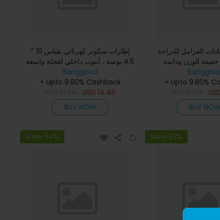
دات الفرامل للدراجة
إطارات سكوتر كهربائي بقياس 10 *
 خفيفة الوزن ودائمة
4.5 بوصة ، أنبوب داخلي لعجلة واسعة
إضافي وسميك لسكوتر كهربائي
Banggood
لملحقات الدراجة LAOTIE TI30 ES19
Banggoo
+ Upto 9.80% Cashback
LAOTIE ES19
+ Upto 9.80% C
T30 SR10
USD
21.74
USD
14.49
USD
18.74
US
BUY NOW
BUY NO
Save 64%
Save 53%