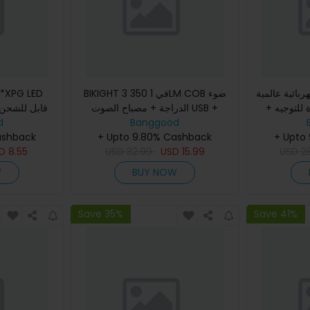
ربائية عالمية
BIKIGHT 3 في 1 350LM COB ضوء
36-60 لتوجيه
الدراجة + مصباح الصوت USB +
المدى للتخي
d
مقياس السرعة شاشة LCD 5 أوضاع
Banggood
 فرامل لـ لاوتي
ashback
للماء للصيد 18650.
مصباح أمامي للدراجة مقاوم للماء م
+ Upto 9.80% Cashback
+ Upto
ES18li
SD
8.55
USD
32.99
USD
15.99
USD
2
W
BUY NOW
Save 35%
Save 41%