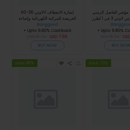
 مؤشر الفاصل الزمني
لاوتي 36-60V إشارة الانعطاف
الأمامي وجرس لاوتي 3 في 1 لطرز
العريضة للمركبة الكهربائية وإضاءة
الذيل تتناسب مع سكوتر كهربائي ل
Banggood
ES19 TI30 ES18P T30
Banggoo
ES19 TI30 T30 SR10 ES18 Li
+ Upto 9.80% Cashback
Lite L8S PRO ES10P
+ Upto 9.80% C
USD
15.74
USD
7.99
USD
15.74
US
BUY NOW
BUY NO
Save 85%
Save 73%