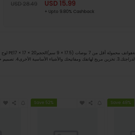
USD 15.99
USD 28.49
+ Upto 9.80% Cashback
مقاوم للماء لحماية أشيائ
Save 52%
Save 48%