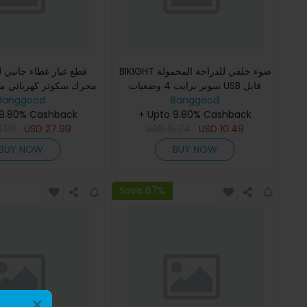
BIKIGHT ضوء خلفي للدراجة المحمولة
قطع غيار غطاء جانبي 
سوبر برايت 4 وضعيات USB قابل
محرك سكوتر كهربائي م
AOTIE ES19.
Banggood
للشحن تحذير أمان خلفي للدراجات
Banggood
 9.80% Cashback
+ Upto 9.80% Cashback
الجبلية والطريق والكهربائي
1.99
USD
27.99
USD
15.74
USD
10.49
BUY NOW
BUY NOW
Save 67%
×