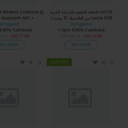
 Wireless Cadence Speed Dual
الحافة الخلفية للدراجة النارية LAOTIE
من البلاستيك 10 بوصة لـ Laotie ES19
+
Banggood
Banggood
 9.80% Cashback
خفيف الوزن سهل ا
+ Upto 9.80% Cashback
3.74
USD
17.99
USD
24.74
USD
12.99
BUY NOW
BUY NOW
Save 65%