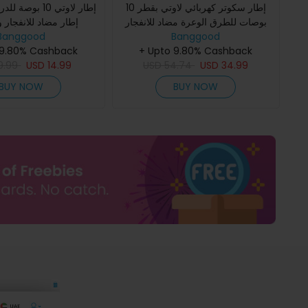
إطار سكوتر كهربائي لاوتي بقطر 10
إطار لاوتي 10 بوص
بوصات للطرق الوعرة مضاد للانفجار
إطار مضاد للانفجار
0 ES18 Lite
Banggood
ومضاد للاهتزاز للسكوتر لاوتي SR10
Banggood
 9.80% Cashback
L6 Pro L6 ES10 AN
+ Upto 9.80% Cashback
ES18 Lite ES10P L6 P
9.99
USD
14.99
USD
54.74
USD
34.99
BUY NOW
BUY NOW