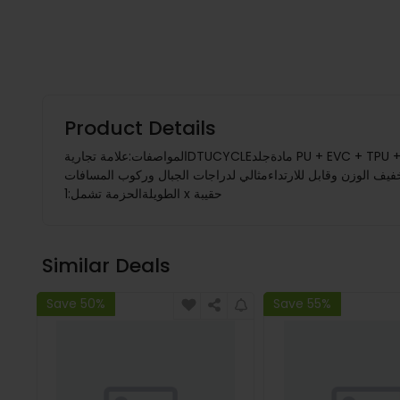
Product Details
المواصفات:علامة تجاريةDTUCYCLEمادةجلد PU + EVC + TPU + لوح PEمناسب للهواتف المحمولةهواتف محمولة أقل من 7 بوصات (17.5 × 9 سم)الحجم20 × 17 × 17 cmلونأسودالوزن360 غالميزات:نسيج
ك2. يثبت بسهولة في العارضة الأمامية لدراجتك.3. تخزين مريح لهاتفك ومفاتيحك والأشياء الأساسية الأخرى4. تصميم خفيف الوزن وقابل للارتداءمثالي لدراجات الجبال وركوب المسافات
الطويلةالحزمة تشمل:1 x حقيبة
Similar Deals
Save 50%
Save 55%