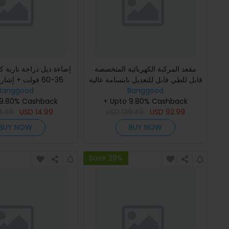
مقعد المركبة الكهربائية المتخصصة
إضاءة ذيل دراجة نارية كه
قابل للطي قابل للتعديل بابتسامة عالية
فولت + إشارة ل +
إضاءة ES18 ES19
Banggood
43-60 سم لتخفيف صدمة الكرسي
Banggood
 9.80% Cashback
te ES18P L8SPRO
+ Upto 9.80% Cashback
لسكوتر لاوتي ES18 لاي
8.49
USD
14.99
USD
139.49
USD
92.99
BUY NOW
BUY NOW
Save 29%