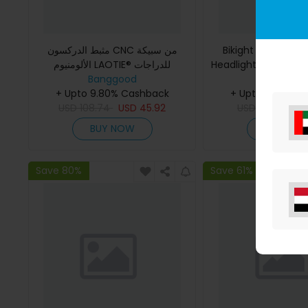
مثبط الدركسون CNC من سبيكة
Bikight W678 Sma
Headlight XPG+COB ع 6 وضعيات
الألومنيوم LAOTIE® للدراجات
الكهربائية LAOTIE ES18 ES19 ES18P
Banggood
إضاءة وشحن Type-C وبطارية
Banggoo
+ Upto 9.80% Cashback
ES18 Lite
+ Upto 9.80% C
2000mA
USD
108.74
USD
45.92
USD
20.99
US
BUY NOW
BUY NO
Save 80%
Save 61%