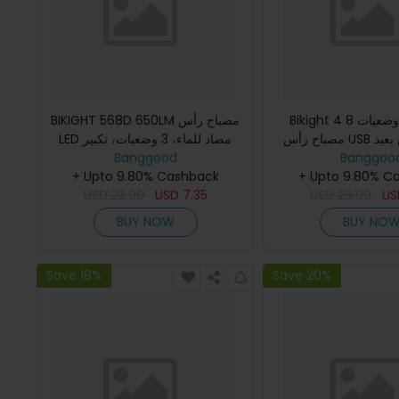
Bikight 4 وضعيات 8*XPG LED
BIKIGHT 568D 650LM مصباح رأس
مصباح رأس USB قابل للشحن بعيد
LED مضاد للماء، 3 وضعيات، تكبير
تلسكوبي، قابل للشحن، للجري
Banggood
يم، مصباح يدوي مقاوم
Banggoo
+ Upto 9.80% Cashback
والتخييم وركوب الدراجات.
+ Upto 9.80% C
USD
23.99
USD
7.35
USD
26.99
U
BUY NOW
BUY NO
Save 18%
Save 20%