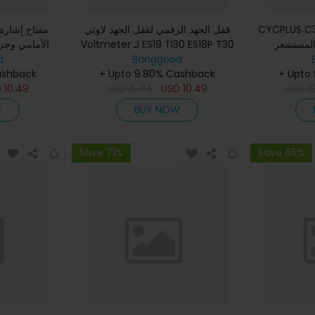
مفتاح إشارة
قفل الجهد الرقمي لقفل الجهد لاوتي
CYCPLUS C3
المستشعر bluetooth ANT 
Voltmeter لـ ES19 TI30 ES18P T30
 SR10 ES18
d
SR10 ES18 Lite L8S PRO ES10P L6
Banggood
220mAh البطارية IP67 ضد للماء 10g
 L6 Pro AN
ashback
+ Upto 9.80% Cashback
Pro ANGWATT T1 C1 F1
+ Upto
لتركيب
D
10.49
USD
15.74
USD
10.49
USD
3
W
BUY NOW
Save 71%
Save 65%