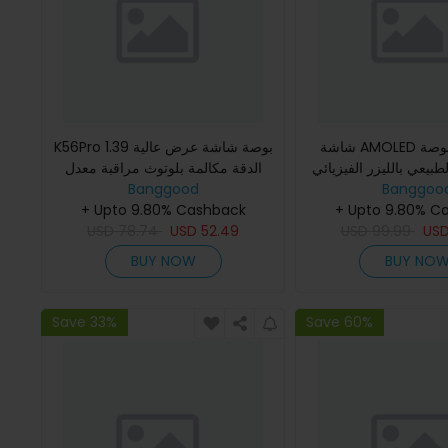
شاشة AMOLED بحجم 1.49 بوصة
K56Pro 1.39 بوصة شاشة عرض عالية
طبيعي بالليزر الفيزيائي ECG
الدقة مكالمة بلوتوث مراقبة معدل
Banggoo
مكالمات Bluetooth النبض القلبي
Banggood
ضربات القلب وضغط الدم ومراقبة
+ Upto 9.80% C
 مراقب الأوكسجين
+ Upto 9.80% Cashback
تشبع الأكسجين في الدم مراق
USD
78.74
USD
52.49
USD
99.99
US
BUY NOW
BUY NO
Save 33%
Save 60%