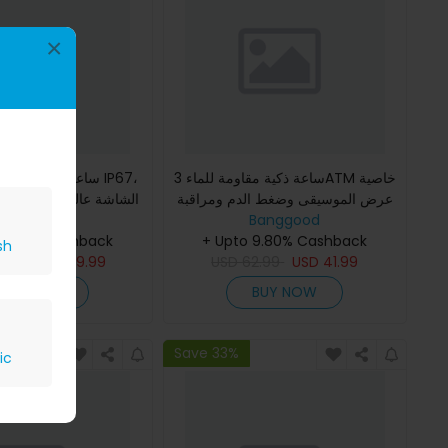
×
ساعة ذكية مقاومة للماء 3ATM خاصية
ساعة ذكية مقاومة للم
عرض الموسيقى وضغط الدم ومراقبة
Banggood
نبض القلب ومراقبة تأكسج الدم ورصد
Banggood
وتصميم من المعدن
النوم وممارسة التنفس
+ Upto 9.80% Cashback
يحتوي على سماعات TWS لل
 9.80% Cashback
sh
9.99
USD
59.99
USD
62.99
USD
41.99
BUY NOW
BUY NOW
Save 33%
ic