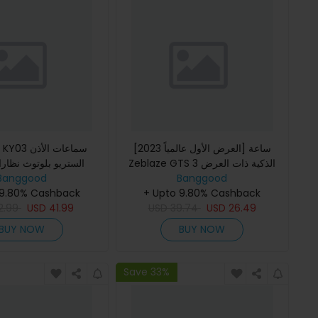
[العرض الأول عالمياً 2023] ساعة
K2KXKY KY03
Zeblaze GTS 3 الذكية ذات العرض
الستريو بلوتوث نظار
Banggood
الكبير بحجم 2.03 بوصة و مكالمات
Banggood
مزدوجة السماعا
+ Upto 9.80% Cashback
صوتية وظائف بلوتوث صحية و
 9.80% Cashback
عالية عدسة م
26.49
USD
39.74
USD
41.99
USD
الأشعة
2.99
BUY NOW
BUY NOW
Save 33%