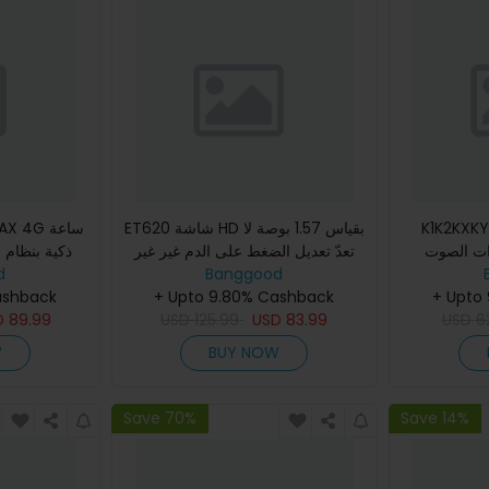
K1 سماعات الأذن
ET620 شاشة HD بقياس 1.57 بوصة لا
 MAX 4G
ات الصوت
تعدّ تعديل الضغط على الدم غير غير
ذكية بنظام 
ت صوت AAC جودة
Banggood
الغازية لتتبّع معدل ضربات القلب
d
الدق
+ Upto
تحجرة HD حماية من
الكهربائيّة عبر البلو
+ Upto 9.80% Cashback
مراقبة معدل ضربات القلب Sp
ashback
D
89.99
USD
125.99
USD
83.99
USD
6
W
BUY NOW
Save 70%
Save 14%