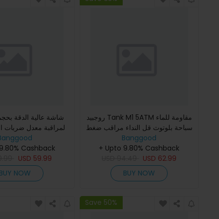
روجبيد Tank M1 5ATM مقاومة للماء
سباحة بلوتوث قل النداء مراقب ضغط
لمراقبة معدل ضربات 
Banggood
الدم معدل ضربات القلب SpO2 لياقة
Banggood
بدنية BT5.3 الساعة ال
+ Upto 9.80% Cashback
ذكية بسعة 600 مللي أمبير
 9.80% Cashback
9.99
USD
59.99
USD
94.49
USD
62.99
BUY NOW
BUY NOW
Save 50%