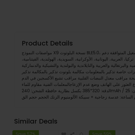
Product Details
مواصفات النموذج X9 نسخة البلوتوث BLE5.0، تخزين البيانات بلوتوث 4.0 أنظمة التشغيل المتوافقة دعم Android 4.4 والأعلى ، Apple IOS 8.0 والأعلى وضع التشغيل تعمل باللمس بالكامل اسم التطبيق تدفق
كيا، العربية، اليونانية، الأوكرانية، السويدية، الهولندية، الفيتنامية،
يتنامية والبرتغالية والعربية والتايلاندية والبولندية والتشيكية والدنماركية
دية والرومانية والماليزية والسويدية والسلوفاكية والتركية والأوكرانية والعبرية واليونانية والمجرية والهندية والإندونيسية 29 لغةميزات خاصة تذكير بالمعلومات مكالمة بلوتوث تذكير بالمكالمة تذكير
لبية مراقب تشبع الأكسجين في الدم (SpO2) مراقب النوم ممارسة وتسجيل أوضاع رياضية متعددة سعرة حرارية مسافة عداد الخطوات تطبيق التحكم في
لإزعاجالمعلمات الفنية مقاوم للماء IP67 شاشة الحجم: 1.85 بوصة المواد: TFT
الدقة: 320*385 بكسل بطارية حافظة الشحن: 240mAh / سماعة الأذن: 25mAh وقت الاستعداد: حوالي 8-12 يومًا استخدام الوقت: حوالي 5-7 أيام وقت الشحن: حوالي 3-4 ساعات نوع الشحن: شحن
 الساعة: عدسة زجاجية + سبيكة الألومنيوم الزنك الحجم حجم الق
Similar Deals
Save 57%
Save 59%