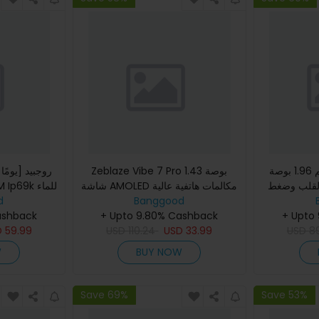
شاشة عالية الدقة بحجم 1.96 بوصة
Zeblaze Vibe 7 Pro 1.43 بوصة
القلب وضغط
شاشة AMOLED مكالمات هاتفية عالية
الدم وSpO2 مع اتصال BT5.0 وساعة
Banggood
الوضوح مع مقاومة قوية عسكرية
d
+ Upto
+ Upto 9.80% Cashback
Smart Watch 400mAh SpO2 دم
وضغط الدم SpO2 مراقب
ashback
8
USD
33.99
USD
ال
110.24
USD
59.99
D
W
BUY NOW
Save 69%
Save 53%