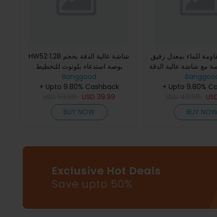
اومة للماء بمعدل رقيق
HW52 شاشة عالية الدقة بحجم 1.28
1.83 بوصة مع شاشة عالية الدقة
بوصة استدعاء بلوتوث للتخطيط
Banggoo
 مثل الاتصال من خلال
Banggood
الكهربائي للقلب+PPG اختبار الجلوكوز
توث ومراقبة م
+ Upto 9.80% C
في الدم غير الغازي المضغ
+ Upto 9.80% Cashback
USD
59.99
USD
39.99
USD
49.99
US
BUY NOW
BUY NO