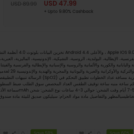
USD 47.99
USD 89.99
+ Upto 9.80% Cashback
رنسية، الإيطالية، البولندية، الروسية، التشيكية، الإندونيسية، الماليزية، العبرية، تر
والإنجليزية واليابانية والكورية والألمانية والروسية والإسبانية والإيطالية والفرنسية والف
والفنلندية والهولن
الرسالة تنبيهات التطبيقصحة مراقب معدل النبضات الق
عة منبه ساعة توقيف الطقس العداد المخصص سوق الطلب ضبط السطوع العثور على الهاتف وضع عدم ا
ناطيسيالمظهر والتفاصيل مادة مواد الحزام: سيليكون صديق للبيئة مادة صندوق
Save 58%
Save 60%