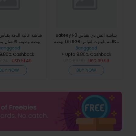
Bakeey P3 شاشة اتش دي بقياس
1.91 بوصة RGB مكالمة بلوتوث لقياس
بوصة وظيفة الاتصال بتقن
Banggood
معدل ضربات القلب وضغط الدم
Banggood
+ Upto 9.80% Cashback
ومراقبة نسبة الأكسجين في الدم و
القلب ومراقبة ال
 9.80% Cashback
7.24
USD
51.49
USD
69.99
USD
39.99
BUY NOW
BUY NOW