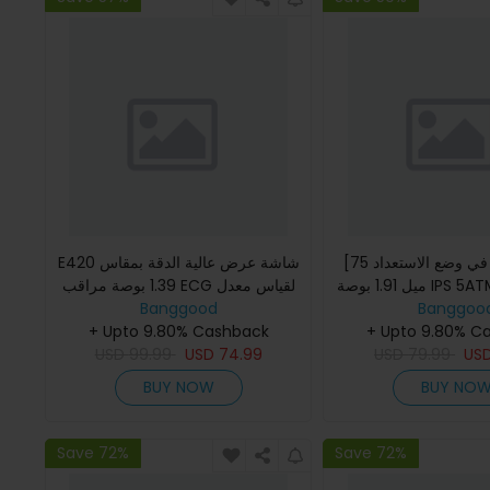
[75 يومًا في وضع الاستعداد] روجبيد
E420 شاشة عرض عالية الدقة بمقاس
ميل 1.91 بوصة IPS 5ATM Ip69k للماء
1.39 بوصة مراقب ECG لقياس معدل
Banggoo
BT5.3 مراقب معدل ضربات القلب
Banggood
ضربات القلب وضغط الدم ومراقب
+ Upto 9.80% C
SpO2 لتعقب اللياقة البدنية ب
+ Upto 9.80% Cashback
USD
99.99
USD
74.99
USD
79.99
US
BUY NOW
BUY NO
Save 72%
Save 72%