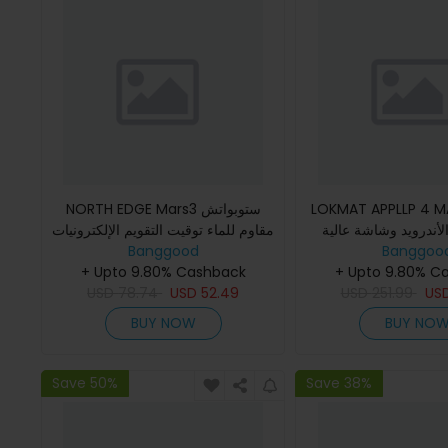
LOKMAT APPLLP 4 ساعة
NORTH EDGE Mars3 ستوبواتش
الأندرويد وشاشة عالية
مقاوم للماء توقيت التقويم الإلكترونيات
Banggoo
ة 2.02 بوصة جي بي اس واي فاي
Banggood
عرض LED ساعة رقمية ساعة ذكية
+ Upto 9.80% C
رياضية خارجية
+ Upto 9.80% Cashback
USD
78.74
USD
52.49
USD
251.99
US
BUY NOW
BUY NO
Save 50%
Save 38%