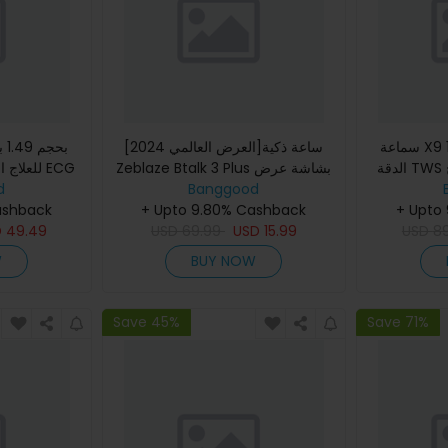
سماعة X9 1.85 بوصة شاشة عالية
[العرض العالمي 2024]ساعة ذكية
الدقة TWS بلوتوث تحكم في مفتاح
Zeblaze Btalk 3 Plus بشاشة عرض
للعلاج ال
قبة ضربات
Banggood
كبيرة بتقنية HD بمقاس 1.39 بوصة لتتبع
d
+ Upto
ن في الدم
اللياقة البدنية وإجرا
+ Upto 9.80% Cashback
ashback
ضغط الدم
D
49.49
USD
69.99
USD
15.99
USD
8
W
BUY NOW
Save 45%
Save 71%