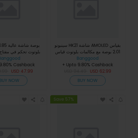
سينبونو HK21 شاشة AMOLED بقياس
2.01 بوصة مع مكالمات بلوتوث قياس
Banggood
معدل ضربات القلب وضغط الدم
Banggood
المكالمة تحكم في مرا
+ Upto 9.80% Cashback
ومراقبة نسبة الأكسجين وقياس ا
 9.80% Cashback
القلب ونسبة الأوكسجي
9.99
USD
47.99
USD
94.49
USD
62.99
BUY NOW
BUY NOW
Save 57%