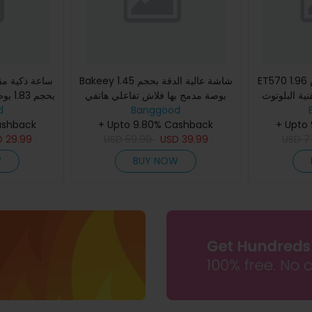
ET570 شاشة عالية الدقة بقياس 1.96
Bakeey شاشة عالية الدقة بحجم 1.45
ساعة ذكية مق
ية البلوتوث
بوصة مدمج بها فلاش تفاعلي هاتفي
بحجم 
ECG قياس ضغط الدم ومعدل نبضات
Banggood
عبر البلوتوث مراقبة ضغط الدم
d
وميزات عديدة
أوكسج
+ Upto
ونبضات القلب ومستويات الأ
+ Upto 9.80% Cashback
البلو
ashback
D
29.99
USD
59.99
USD
39.99
USD
7
W
BUY NOW