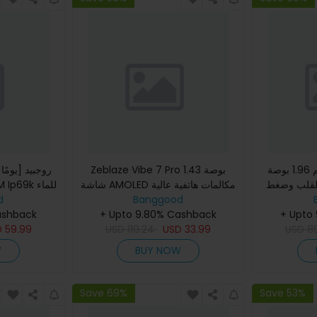
شاشة عالية الدقة بحجم 1.96 بوصة
Zeblaze Vibe 7 Pro 1.43 بوصة
القلب وضغط
شاشة AMOLED مكالمات هاتفية عالية
الدم وSpO2 مع اتصال BT5.0 وساعة
Banggood
الوضوح مع مقاومة قوية عسكرية
d
+ Upto
+ Upto 9.80% Cashback
Smart Watch 400mAh SpO2 دم
وضغط الدم SpO2 مراقب
ashback
8
USD
33.99
USD
ال
110.24
USD
59.99
D
W
BUY NOW
Save 69%
Save 53%