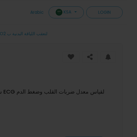
KSA
Arabic
LOGIN
E420 شاشة عرض عالية الدقة بمقاس 1.39 بوصة مراقب ECG لقياس معدل ضربات القلب وضغط الدم ومراقب SpO2 لتعقب اللياقة البدنية ب