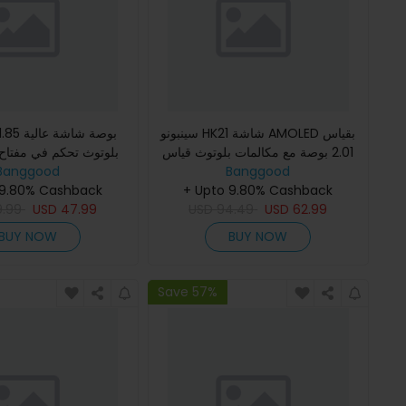
سينبونو HK21 شاشة AMOLED بقياس
2.01 بوصة مع مكالمات بلوتوث قياس
Banggood
معدل ضربات القلب وضغط الدم
Banggood
المكالمة تحكم في مرا
+ Upto 9.80% Cashback
ومراقبة نسبة الأكسجين وقياس ا
 9.80% Cashback
القلب ونسبة الأوكسجي
9.99
USD
47.99
USD
94.49
USD
62.99
BUY NOW
BUY NOW
Save 57%