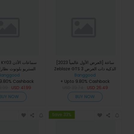
[العرض الأول عالمياً 2023] ساعة
K2KXKY KY03
Zeblaze GTS 3 الذكية ذات العرض
الستريو بلوتوث نظار
Banggood
الكبير بحجم 2.03 بوصة و مكالمات
Banggood
مزدوجة السماعا
+ Upto 9.80% Cashback
صوتية وظائف بلوتوث صحية و
 9.80% Cashback
عالية عدسة م
26.49
USD
39.74
USD
41.99
USD
الأشعة
2.99
BUY NOW
BUY NOW
Save 33%