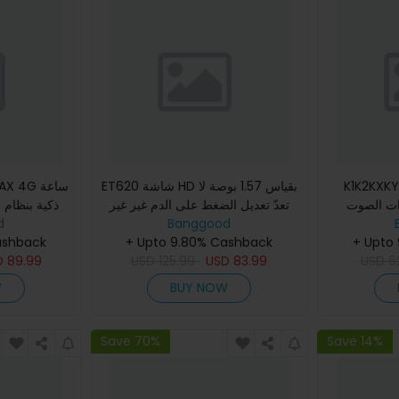
K1 سماعات الأذن
ET620 شاشة HD بقياس 1.57 بوصة لا
 MAX 4G
ات الصوت
تعدّ تعديل الضغط على الدم غير غير
ذكية بنظام 
ت صوت AAC جودة
Banggood
الغازية لتتبّع معدل ضربات القلب
d
الدق
+ Upto
تحجرة HD حماية من
الكهربائيّة عبر البلو
+ Upto 9.80% Cashback
مراقبة معدل ضربات القلب Sp
ashback
D
89.99
USD
125.99
USD
83.99
USD
6
W
BUY NOW
Save 70%
Save 14%