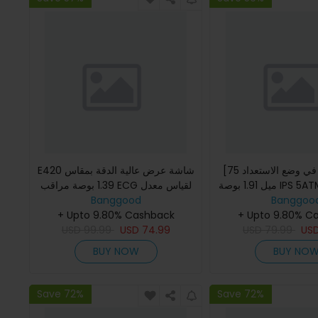
[75 يومًا في وضع الاستعداد] روجبيد
E420 شاشة عرض عالية الدقة بمقاس
ميل 1.91 بوصة IPS 5ATM Ip69k للماء
1.39 بوصة مراقب ECG لقياس معدل
Banggoo
BT5.3 مراقب معدل ضربات القلب
Banggood
ضربات القلب وضغط الدم ومراقب
+ Upto 9.80% C
SpO2 لتعقب اللياقة البدنية ب
+ Upto 9.80% Cashback
USD
99.99
USD
74.99
USD
79.99
US
BUY NOW
BUY NO
Save 72%
Save 72%