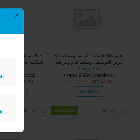
×
ساعة ذكية مقاومة للماء 3ATM خاصية
ساعة ذكية مقاومة للم
عرض الموسيقى وضغط الدم ومراقبة
Banggood
نبض القلب ومراقبة تأكسج الدم ورصد
Banggood
وتصميم من المعدن
النوم وممارسة التنفس
+ Upto 9.80% Cashback
يحتوي على سماعات TWS لل
 9.80% Cashback
sh
9.99
USD
59.99
USD
62.99
USD
41.99
BUY NOW
BUY NOW
Save 33%
ic