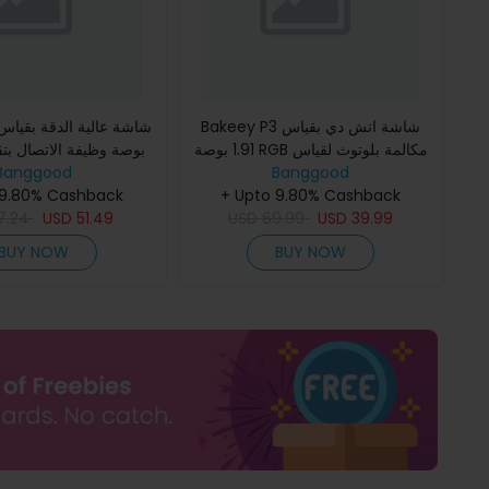
Bakeey P3 شاشة اتش دي بقياس
1.91 بوصة RGB مكالمة بلوتوث لقياس
بوصة وظيفة الاتصال بتقن
Banggood
معدل ضربات القلب وضغط الدم
Banggood
+ Upto 9.80% Cashback
ومراقبة نسبة الأكسجين في الدم و
القلب ومراقبة ال
 9.80% Cashback
7.24
USD
51.49
USD
69.99
USD
39.99
BUY NOW
BUY NOW