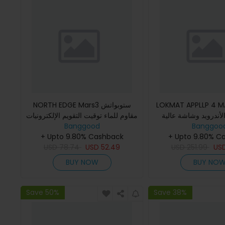
LOKMAT APPLLP 4 ساعة
NORTH EDGE Mars3 ستوبواتش
الأندرويد وشاشة عالية
مقاوم للماء توقيت التقويم الإلكترونيات
Banggoo
ة 2.02 بوصة جي بي اس واي فاي
Banggood
عرض LED ساعة رقمية ساعة ذكية
+ Upto 9.80% C
رياضية خارجية
+ Upto 9.80% Cashback
USD
78.74
USD
52.49
USD
251.99
US
BUY NOW
BUY NO
Save 50%
Save 38%