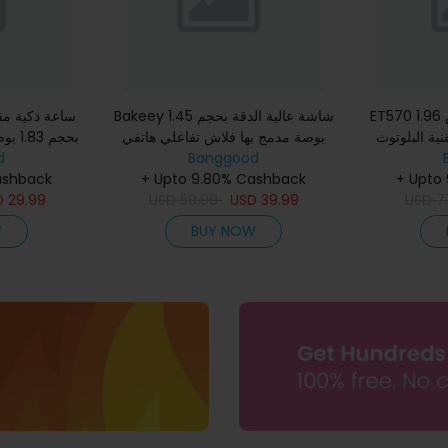
ET570 شاشة عالية الدقة بقياس 1.96
Bakeey شاشة عالية الدقة بحجم 1.45
ساعة ذكية مق
ية البلوتوث
بوصة مدمج بها فلاش تفاعلي هاتفي
بحجم 
ECG قياس ضغط الدم ومعدل نبضات
Banggood
عبر البلوتوث مراقبة ضغط الدم
d
وميزات عديدة
أوكسج
+ Upto
ونبضات القلب ومستويات الأ
+ Upto 9.80% Cashback
البلو
ashback
D
29.99
USD
59.99
USD
39.99
USD
7
W
BUY NOW