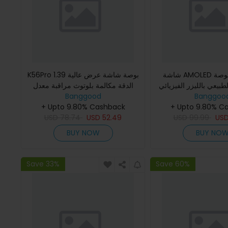
شاشة AMOLED بحجم 1.49 بوصة
K56Pro 1.39 بوصة شاشة عرض عالية
طبيعي بالليزر الفيزيائي ECG
الدقة مكالمة بلوتوث مراقبة معدل
Banggoo
مكالمات Bluetooth النبض القلبي
Banggood
ضربات القلب وضغط الدم ومراقبة
+ Upto 9.80% C
 مراقب الأوكسجين
+ Upto 9.80% Cashback
تشبع الأكسجين في الدم مراق
USD
78.74
USD
52.49
USD
99.99
US
BUY NOW
BUY NO
Save 33%
Save 60%