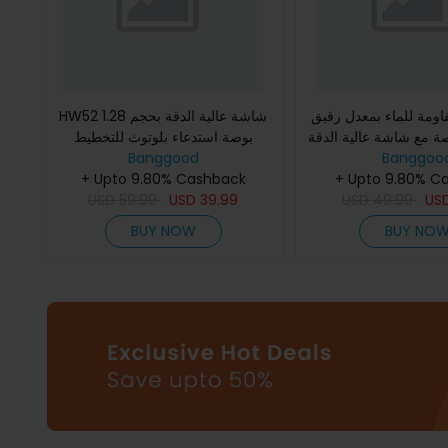
اومة للماء بمعدل رقيق
HW52 شاشة عالية الدقة بحجم 1.28
1.83 بوصة مع شاشة عالية الدقة
بوصة استدعاء بلوتوث للتخطيط
Banggoo
 مثل الاتصال من خلال
Banggood
الكهربائي للقلب+PPG اختبار الجلوكوز
توث ومراقبة م
+ Upto 9.80% C
في الدم غير الغازي المضغ
+ Upto 9.80% Cashback
USD
59.99
USD
39.99
USD
49.99
US
BUY NOW
BUY NO