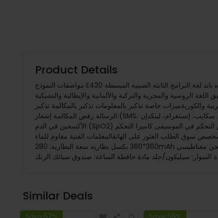
Product Details
مواصفات النموذج E420 الإصدار بلوتوث 5.1 أنظمة التشغيل المتوافقة أندرويد 5.0 أو أعلى ؛ آي أو إس 9.0 أو أعلى وضع التشغيل تعمل باللمس الكامل + زر اسم التطبيق ه باند لغة البرامج الثابتة الصينية المبسطة
بيق اللغة الروسية والمجرية والتركية والألمانية والإيطالية والتشيكية
العربية والكوريةميزات خاصة تذكير بالمعلومات تذكير بالمكالمة تذكير
الرسالة رفض المكالمة إشعار (SMS، واتساب، فيسبوك، تويتر، لاين، سكايب، إنستغرام، لينكدإن، VK، كاكاو، إلخ.)صحة مراقب السكر في الدم مراقب معدل النبضات القلبية جهاز قياس ضغط الدم مراقب تشبع
الأكسجين في الدم (SpO2) تذكير الجلوس تذكير بالشرب مراقب النوم ممارسة وتسجيل أوضاع رياضية متعددة سعرة حرارية سجل المسافة الرياضية عداد الخطوات تطبيق التحكم في الموسيقى كاميرا التحكم
لمعلمات الفنية مقاوم للماء IP68 مستشعر PPG مستشعر, مقياس السرعة ECG شاشة الحجم: 1.39 بوصة الدقة:
360*360 بكسل بطارية سعة البطارية: 280mAh وقت الاستعداد: حوالي 20-25 يومًا استخدام الوقت: حوالي 3-5 أيام الوقت المستغرق للشحن: حوالي 2 ساعة نوع الشحن: شحن مغناطيسي، USB 2.0المظهر
Similar Deals
Save 57%
Save 59%