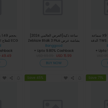
سماعة X9 1.85 بوصة شاشة عالية
[العرض العالمي 2024]ساعة ذكية
الدقة TWS بلوتوث تحكم في مفتاح
Zeblaze Btalk 3 Plus بشاشة عرض
للعلاج ال
قبة ضربات
Banggood
كبيرة بتقنية HD بمقاس 1.39 بوصة لتتبع
d
+ Upto
ن في الدم
اللياقة البدنية وإجرا
+ Upto 9.80% Cashback
ashback
ضغط الدم
D
49.49
USD
69.99
USD
15.99
USD
8
W
BUY NOW
Save 45%
Save 71%