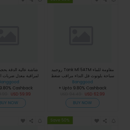
روجبيد Tank M1 5ATM مقاومة للماء
سباحة بلوتوث قل النداء مراقب ضغط
لمراقبة معدل ضربات 
Banggood
الدم معدل ضربات القلب SpO2 لياقة
Banggood
بدنية BT5.3 الساعة ال
+ Upto 9.80% Cashback
ذكية بسعة 600 مللي أمبير
 9.80% Cashback
9.99
USD
59.99
USD
94.49
USD
62.99
BUY NOW
BUY NOW
Save 50%