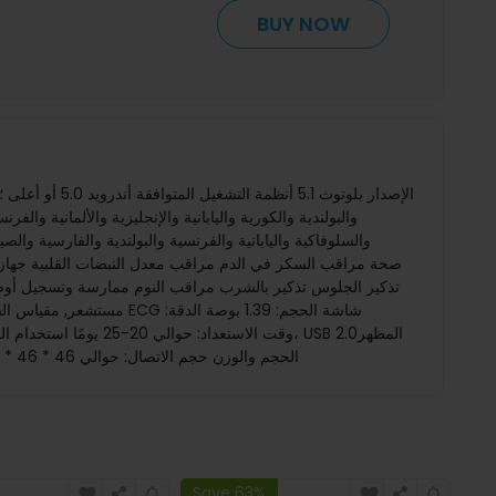
BUY NOW
والبولندية والكورية واليابانية والإنجليزية والألمانية والفر
والسلوفاكية واليابانية والفرنسية والبولندية والفارسية والصي
والتفاصيل مادة مادة السوار: سيليكون/جلد مادة حافظة الساعة: صندوق سبائك الزنك + Abs الحجم والوزن حجم الاتصال: حوالي 46 * 46 * 11 ملمالطول: حوالي 260 ملم الوزن: 55 جرام قائمة
Save 63%