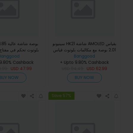
سينبونو HK21 شاشة AMOLED بقياس
2.01 بوصة مع مكالمات بلوتوث قياس
Banggood
معدل ضربات القلب وضغط الدم
Banggood
المكالمة تحكم في مرا
+ Upto 9.80% Cashback
ومراقبة نسبة الأكسجين وقياس ا
 9.80% Cashback
القلب ونسبة الأوكسجي
9.99
USD
47.99
USD
94.49
USD
62.99
BUY NOW
BUY NOW
Save 57%