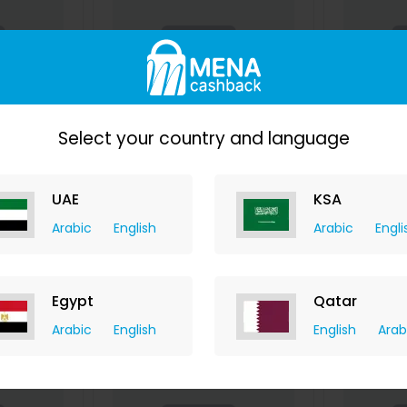
Select your country and language
اء بدرجة IP67،
[2024 World Premiere]Zeblaze
الشاشة عالية الدقة بمقاس 1.39 بوصة
Btalk 3 Pro 1.43inch AMOLED
UAE
KSA
 الصلب CNC
Banggood
Display مكالمة بلوتوث Heart Rate
d
القلب الرقمي
+ Upto
Blood Pressure SpO2 Monitor تد
+ Upto 9.80% Cashback
الدم رصد SpO2 مراقبة ECG الزهري
ashback
Arabic
English
Arabic
Engli
D
35.99
USD
62.99
USD
20.99
USD
6
W
BUY NOW
Egypt
Qatar
Save 77%
Save 33%
Arabic
English
English
Arab