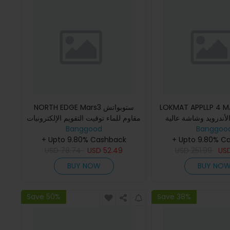
LOKMAT APPLLP 4 ساعة
NORTH EDGE Mars3 ستوبواتش
الأندرويد وشاشة عالية
مقاوم للماء توقيت التقويم الإلكترونيات
Banggoo
ة 2.02 بوصة جي بي اس واي فاي
Banggood
عرض LED ساعة رقمية ساعة ذكية
+ Upto 9.80% C
رياضية خارجية
+ Upto 9.80% Cashback
USD
78.74
USD
52.49
USD
251.99
US
BUY NOW
BUY NO
Save 50%
Save 38%