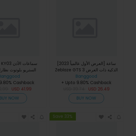
[العرض الأول عالمياً 2023] ساعة
K2KXKY KY03
Zeblaze GTS 3 الذكية ذات العرض
الستريو بلوتوث نظار
Banggood
الكبير بحجم 2.03 بوصة و مكالمات
Banggood
مزدوجة السماعا
+ Upto 9.80% Cashback
صوتية وظائف بلوتوث صحية و
 9.80% Cashback
عالية عدسة م
26.49
USD
39.74
USD
41.99
USD
الأشعة
2.99
BUY NOW
BUY NOW
Save 33%