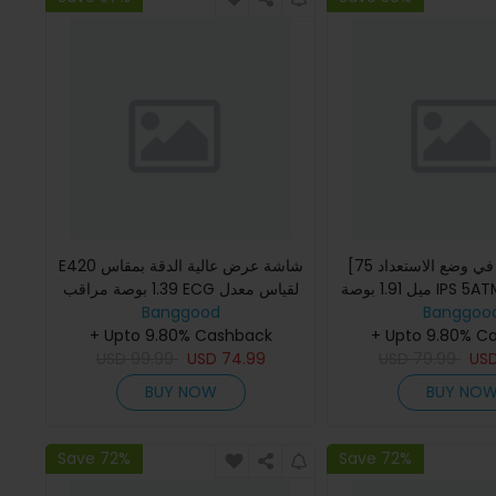
[75 يومًا في وضع الاستعداد] روجبيد
E420 شاشة عرض عالية الدقة بمقاس
ميل 1.91 بوصة IPS 5ATM Ip69k للماء
1.39 بوصة مراقب ECG لقياس معدل
Banggoo
BT5.3 مراقب معدل ضربات القلب
Banggood
ضربات القلب وضغط الدم ومراقب
+ Upto 9.80% C
SpO2 لتعقب اللياقة البدنية ب
+ Upto 9.80% Cashback
USD
99.99
USD
74.99
USD
79.99
US
BUY NOW
BUY NO
Save 72%
Save 72%