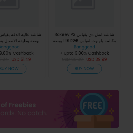
Bakeey P3 شاشة اتش دي بقياس
1.91 بوصة RGB مكالمة بلوتوث لقياس
بوصة وظيفة الاتصال بتقن
Banggood
معدل ضربات القلب وضغط الدم
Banggood
+ Upto 9.80% Cashback
ومراقبة نسبة الأكسجين في الدم و
القلب ومراقبة ال
 9.80% Cashback
7.24
USD
51.49
USD
69.99
USD
39.99
BUY NOW
BUY NOW