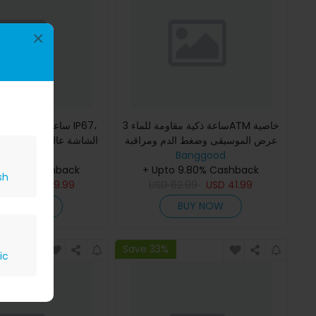
×
ساعة ذكية مقاومة للماء 3ATM خاصية
ساعة ذكية مقاومة للم
عرض الموسيقى وضغط الدم ومراقبة
Banggood
نبض القلب ومراقبة تأكسج الدم ورصد
Banggood
وتصميم من المعدن
النوم وممارسة التنفس
+ Upto 9.80% Cashback
يحتوي على سماعات TWS لل
 9.80% Cashback
sh
9.99
USD
59.99
USD
62.99
USD
41.99
BUY NOW
BUY NOW
Save 33%
ic