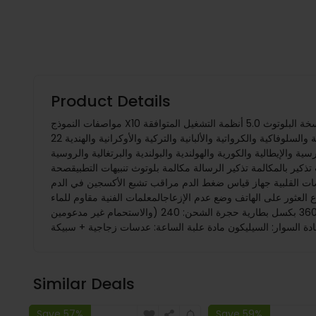
Product Details
مواصفات النموذج X10 نسخة البلوتوث 5.0 أنظمة التشغيل المتوافقة Android 4.4 وما فوق؛ iOS 8.0 وما فوق وضع التشغيل تعمل باللمس بالكامل اسم التطبيق FitCloudPro لغة النظام الإنجليزية والألمانية
والفرنسية والعربية والتشيكية واليونانية والإسبانية والفارسية والإيطالية والهولندية والبولندية والروسية والفنلندية والسويدية والتايلاندية والهنغارية والسلوفاكية والكرواتية والألبانية والتركية والأوكرانية والهندية 22
رسية والإيطالية والكورية والهولندية والبولندية والبرتغالية والروسية
ألبانية والتركية والأوكرانية والهندية 26 لغةميزات خاصة تذكير بالمعلومات تذكير بالمكالمة تذكير الرسالة مكالمة بلوتوث تنبيهات التطبيقصحة
ط الدم مراقب تشبع الأكسجين في الدم (SpO2) مراقبة بنقرة واحدة مراقب النوم ممارسة وتسجيل أوضاع رياضية متعددة سعرة حرارية مسافة عداد الخطوات
الهاتف وضع عدم الإزعاجالمعلمات الفنية مقاوم للماء IP67(السباحة
والاستحمام غير مدعومين) شاشة الحجم: 1.39 بوصة الدقة: 360*360 بكسل بطارية حجرة الشحن: 240mAh / سماعة الرأس: 25mAhوقت الاستعداد: حوالي 8-12 يومًا استخدام الوقت: حوالي 5-7 أيام وقت
Similar Deals
Save 57%
Save 59%