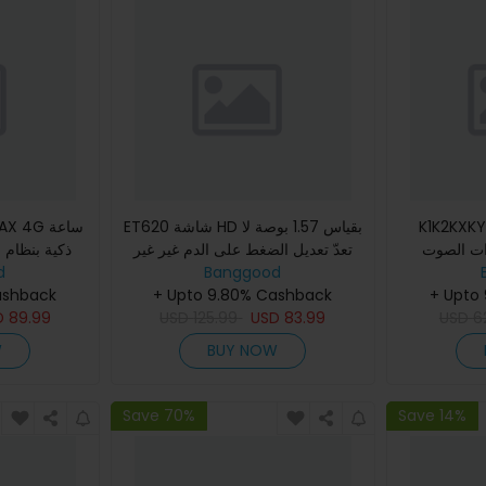
K1 سماعات الأذن
ET620 شاشة HD بقياس 1.57 بوصة لا
 MAX 4G
ات الصوت
تعدّ تعديل الضغط على الدم غير غير
ذكية بنظام 
ت صوت AAC جودة
Banggood
الغازية لتتبّع معدل ضربات القلب
d
الدق
+ Upto
تحجرة HD حماية من
الكهربائيّة عبر البلو
+ Upto 9.80% Cashback
مراقبة معدل ضربات القلب Sp
ashback
D
89.99
USD
125.99
USD
83.99
USD
6
W
BUY NOW
Save 70%
Save 14%