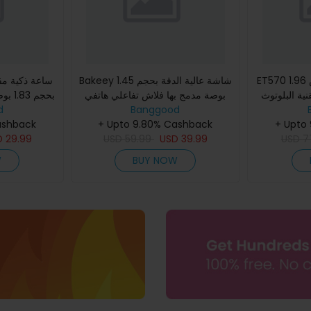
ET570 شاشة عالية الدقة بقياس 1.96
Bakeey شاشة عالية الدقة بحجم 1.45
ساعة ذكية مق
ية البلوتوث
بوصة مدمج بها فلاش تفاعلي هاتفي
بحجم 
ECG قياس ضغط الدم ومعدل نبضات
Banggood
عبر البلوتوث مراقبة ضغط الدم
d
وميزات عديدة
أوكسج
+ Upto
ونبضات القلب ومستويات الأ
+ Upto 9.80% Cashback
البلو
ashback
D
29.99
USD
59.99
USD
39.99
USD
7
W
BUY NOW