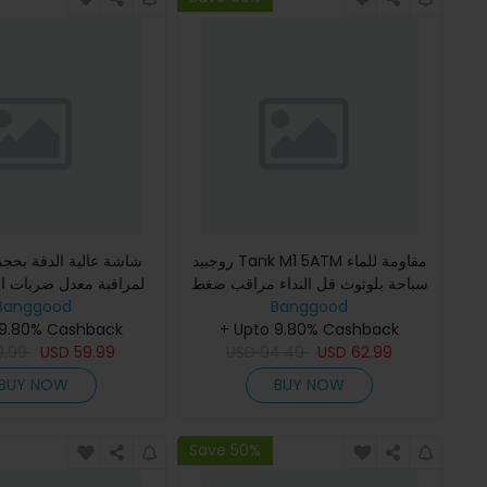
روجبيد Tank M1 5ATM مقاومة للماء
سباحة بلوتوث قل النداء مراقب ضغط
لمراقبة معدل ضربات 
Banggood
الدم معدل ضربات القلب SpO2 لياقة
Banggood
بدنية BT5.3 الساعة ال
+ Upto 9.80% Cashback
ذكية بسعة 600 مللي أمبير
 9.80% Cashback
9.99
USD
59.99
USD
94.49
USD
62.99
BUY NOW
BUY NOW
Save 50%