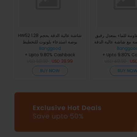
اومة للماء بمعدل رقيق
HW52 شاشة عالية الدقة بحجم 1.28
1.83 بوصة مع شاشة عالية الدقة
بوصة استدعاء بلوتوث للتخطيط
Banggoo
 مثل الاتصال من خلال
Banggood
الكهربائي للقلب+PPG اختبار الجلوكوز
توث ومراقبة م
+ Upto 9.80% C
في الدم غير الغازي المضغ
+ Upto 9.80% Cashback
USD
59.99
USD
39.99
USD
49.99
US
BUY NOW
BUY NO