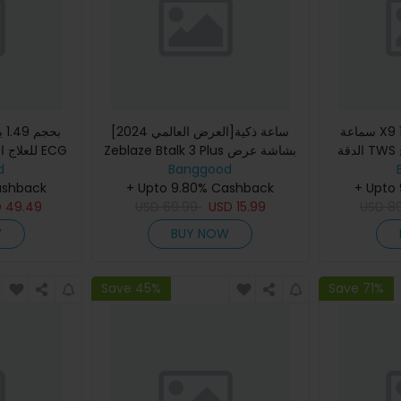
سماعة X9 1.85 بوصة شاشة عالية
[العرض العالمي 2024]ساعة ذكية
الدقة TWS بلوتوث تحكم في مفتاح
Zeblaze Btalk 3 Plus بشاشة عرض
للعلاج ال
قبة ضربات
Banggood
كبيرة بتقنية HD بمقاس 1.39 بوصة لتتبع
d
+ Upto
ن في الدم
اللياقة البدنية وإجرا
+ Upto 9.80% Cashback
ashback
ضغط الدم
D
49.49
USD
69.99
USD
15.99
USD
8
W
BUY NOW
Save 45%
Save 71%