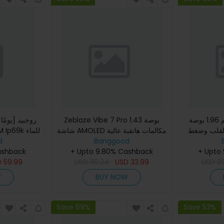
شاشة عالية الدقة بحجم 1.96 بوصة
Zeblaze Vibe 7 Pro 1.43 بوصة
القلب وضغط
شاشة AMOLED مكالمات هاتفية عالية
الدم وSpO2 مع اتصال BT5.0 وساعة
Banggood
الوضوح مع مقاومة قوية عسكرية
d
+ Upto
+ Upto 9.80% Cashback
Smart Watch 400mAh SpO2 دم
وضغط الدم SpO2 مراقب
ashback
8
USD
33.99
USD
ال
110.24
USD
59.99
D
W
BUY NOW
Save 69%
Save 53%