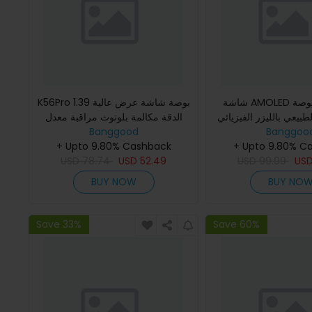
شاشة AMOLED بحجم 1.49 بوصة
K56Pro 1.39 بوصة شاشة عرض عالية
طبيعي بالليزر الفيزيائي ECG
الدقة مكالمة بلوتوث مراقبة معدل
Banggoo
مكالمات Bluetooth النبض القلبي
Banggood
ضربات القلب وضغط الدم ومراقبة
+ Upto 9.80% C
 مراقب الأوكسجين
+ Upto 9.80% Cashback
تشبع الأكسجين في الدم مراق
USD
78.74
USD
52.49
USD
99.99
US
BUY NOW
BUY NO
Save 33%
Save 60%