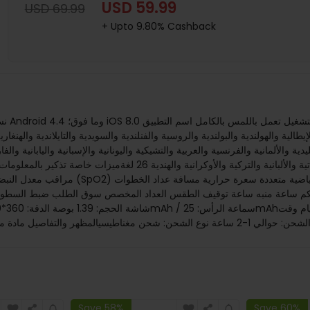
USD 59.99
USD 69.99
+ Upto 9.80% Cashback
ية والألمانية والفرنسية والعربية والتشيكية واليونانية والإسبانية واليابانية والفا
والفنلندية والسويدية والتايلاندية والهنغارية والسلوفاكية والكرواتية وال
مراقب معدل النبضات القلبية جهاز قياس ضغ
 ساعة منبه ساعة توقيف الطقس العداد المخصص سوق الطلب ضبط السطوع العثور على 
Save 58%
Save 60%