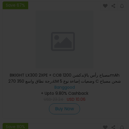
Save 67%
BIKIGHT LX300 2XPE + COB مصباح رأس بالإندكشن 1200mAh
270 درجة نطاق واسع 350LM 5 وضعيات إضاءة نوع C شحن مصباح
Banggood
الرأس القاب
+ Upto 9.80% Cashback
USD
23.24
USD
10.06
Buy Now
Save 80%