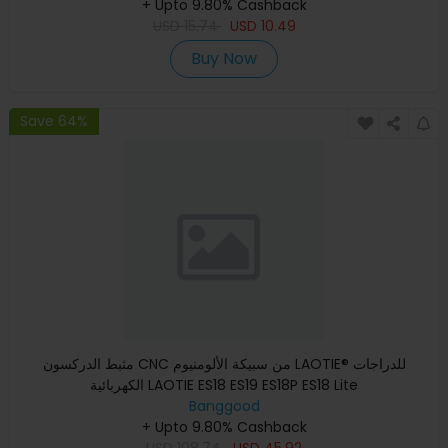
+ Upto 9.80% Cashback
USD
15.74
USD
10.49
Buy Now
Save 64%
مثبط الدركسون CNC من سبيكة الألومنيوم LAOTIE® للدراجات
الكهربائية LAOTIE ES18 ES19 ES18P ES18 Lite
Banggood
+ Upto 9.80% Cashback
USD
108.74
USD
45.92