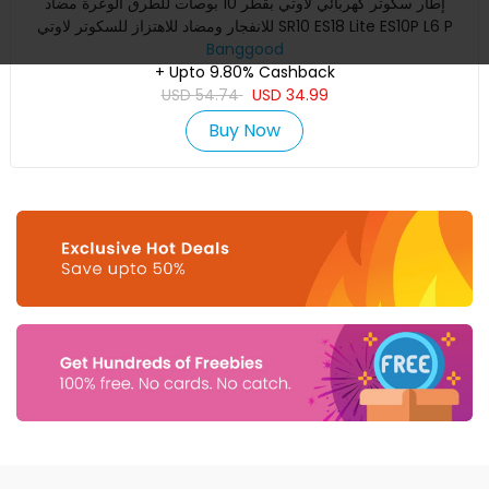
إطار سكوتر كهربائي لاوتي بقطر 10 بوصات للطرق الوعرة مضاد
للانفجار ومضاد للاهتزاز للسكوتر لاوتي SR10 ES18 Lite ES10P L6 P
Banggood
+ Upto 9.80% Cashback
USD
54.74
USD
34.99
Buy Now