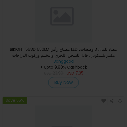
BIKIGHT 568D 650LM مصباح رأس LED مضاد للماء، 3 وضعيات،
تكبير تلسكوبي، قابل للشحن، للجري والتخييم وركوب الدراجات.
Banggood
+ Upto 9.80% Cashback
USD
23.99
USD
7.35
Buy Now
Save 55%