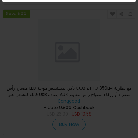
Save 60%
مصباح رأس LED ذكي بمستشعر موجة COB ZTTO 350LM مع بطارية
قابلة للشحن عبر USB إضاءة AUX صفراء / زرقاء مصباح رأس مقاوم
للما
Banggood
+ Upto 9.80% Cashback
USD
26.99
USD
10.58
Buy Now