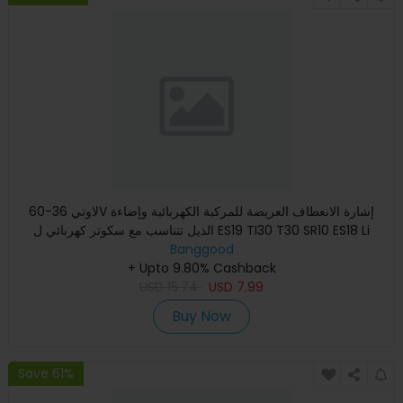
لاوتي 36-60V إشارة الانعطاف العريضة للمركبة الكهربائية وإضاءة
الذيل تتناسب مع سكوتر كهربائي ل ES19 TI30 T30 SR10 ES18 Li
Banggood
+ Upto 9.80% Cashback
USD
15.74
USD
7.99
Buy Now
Save 61%