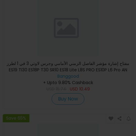
مفتاح إشارة مؤشر الفاصل الزمني الأمامي وجرس لاوتي 3 في 1 لطرز
ES19 TI30 ES18P T30 SR10 ES18 Lite L8S PRO ES10P L6 Pro AN
Banggood
+ Upto 9.80% Cashback
USD
15.74
USD
10.49
Buy Now
Save 65%