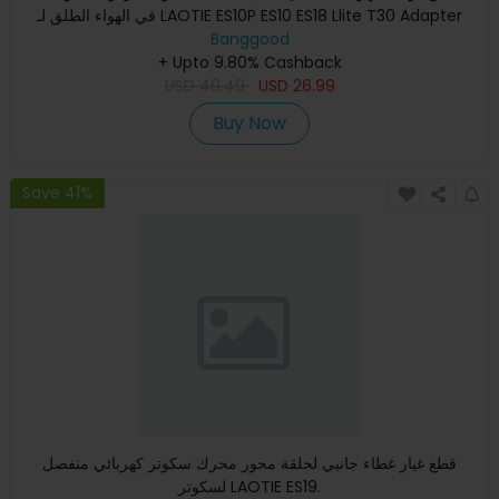
في الهواء الطلق لـ LAOTIE ES10P ES10 ES18 Llite T30 Adapter
Banggood
+ Upto 9.80% Cashback
USD
40.49
USD
26.99
Buy Now
Save 41%
قطع غيار غطاء جانبي لحلقة محور محرك سكوتر كهربائي منفصل
لسكوتر LAOTIE ES19.