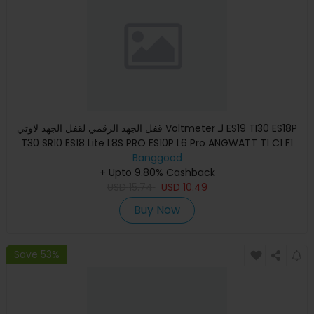
قفل الجهد الرقمي لقفل الجهد لاوتي Voltmeter لـ ES19 TI30 ES18P
T30 SR10 ES18 Lite L8S PRO ES10P L6 Pro ANGWATT T1 C1 F1
Banggood
+ Upto 9.80% Cashback
USD
15.74
USD
10.49
Buy Now
Save 53%