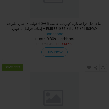
إضاءة ذيل دراجة نارية كهربائية عالمية 36-60 فولت + إشارة للتوجيه
+ إضاءة فرامل لـ لاوتي ES18 ES19 ES18lite ES18P L8SPRO
Banggood
+ Upto 9.80% Cashback
USD
28.49
USD
14.99
Buy Now
Save 22%