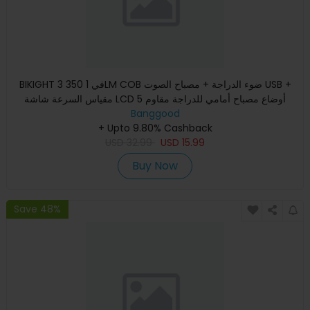
BIKIGHT 3 في 1 350LM COB ضوء الدراجة + مصباح الصوت USB +
مقياس السرعة شاشة LCD 5 أوضاع مصباح أمامي للدراجة مقاوم
للماء م
Banggood
+ Upto 9.80% Cashback
USD
32.99
USD
15.99
Buy Now
Save 48%