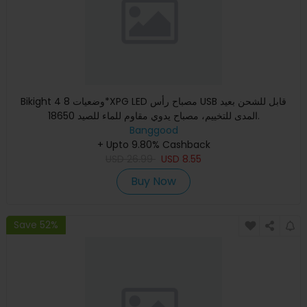
Bikight 4 وضعيات 8*XPG LED مصباح رأس USB قابل للشحن بعيد
المدى للتخييم، مصباح يدوي مقاوم للماء للصيد 18650.
Banggood
+ Upto 9.80% Cashback
USD
26.99
USD
8.55
Buy Now
Save 52%