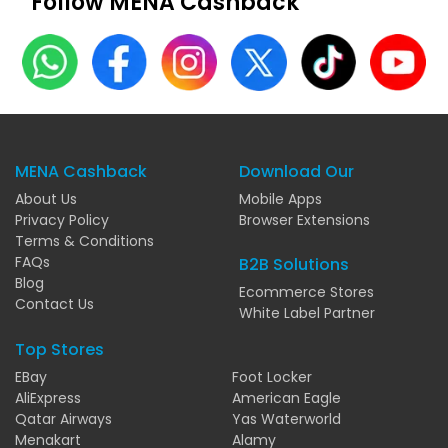
Follow MENA Cashback
MENA Cashback
Download Our
About Us
Mobile Apps
Privacy Policy
Browser Extensions
Terms & Conditions
FAQs
B2B Solutions
Blog
Ecommerce Stores
Contact Us
White Label Partner
Top Stores
EBay
Foot Locker
AliExpress
American Eagle
Qatar Airways
Yas Waterworld
Menakart
Alamy