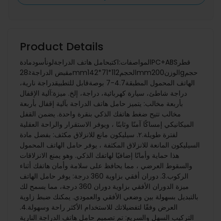
Product Details
المواصفات:اكتبحامل هاتف الدراجةلونأسودمادةPC+ABSقطر
مقبض الدراجة≤28mmالحجم112*71*142mmالوزن200gحجم
الهاتف المحمول المطبقة4.7-7 بوصةقابل للتطبيقدراجة نارية،
دراجة شاطئ، سيارة كهربائية، دراجة، إلخ. ميزة:آلية الإقفال
بأربعة مخالب: يتميز حامل هاتف الدراجة بآلية إقفال بأربعة
مخالب تتيح ضغط هاتفك الذكي بنقرة واحدة. يضمن القفل
الميكانيكي إمساكًا آمنًا وثابتًا ، ويوفر الاستقرار والراحة العقلية
لفترة طويلة.٢. سيليكون مانع للانزلاق مكثف: بفضل مادة
السيليكون المانعة للانزلاق المكثفة ، يوفر حامل الهاتف المحمول
هذا حماية وأمانًا إضافيًا لهاتفك الذكي. وهو يمنع الانزلاقات
والسقوط العرضي ، مما يحافظ على سلامة وأمان هاتفك أثناء
الركوب.3. دوران أفقي بزاوية 360 درجة: يوفر حامل الهاتف
ميزة الدوران الأفقي بزاوية دوران 360 درجة، مما يسمح لك
بالتبديل بسهولة بين وضعي الأفقي والعمودي. يمكنك ضبط زاوية
العرض وفقًا لتفضيلاتك للاستخدام الأكثر راحة وسهولة.4.
التركيب السهل والسريع: تم تصميم حامل هاتف الدراجة النارية