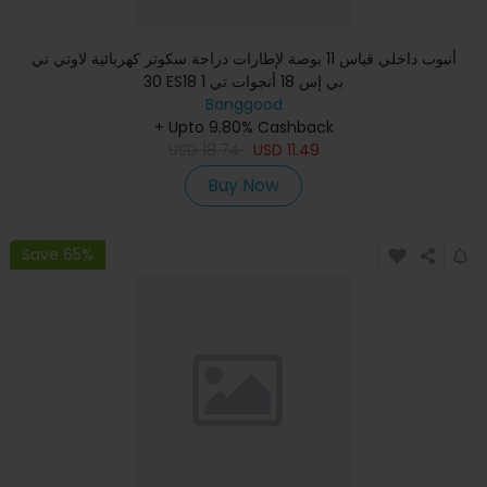
أنبوب داخلي قياس 11 بوصة لإطارات دراجة سكوتر كهربائية لاوتي تي
30 ES18 بي إس 18 أنجوات تي 1
Banggood
+ Upto 9.80% Cashback
USD
18.74
USD
11.49
Buy Now
Save 65%