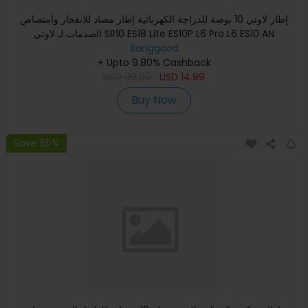
إطار لاوتي 10 بوصة للدراجة الكهربائية إطار مضاد للانفجار وامتصاص
الصدمات لـ لاوتي SR10 ES18 Lite ES10P L6 Pro L6 ES10 AN
Banggood
+ Upto 9.80% Cashback
USD
99.99
USD
14.99
Buy Now
Save 65%