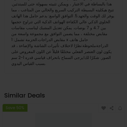
هذا بالبساطة في الاعتبار ، ويمكن تثبيته بسهولة حتى للمبتدئين.
تتيح هيكليته البسيطة التركيب السريع والخالي من المتاعب ، مما
يوفر لك الوقت والجهد.5. التوافق الواسع: يدعم حامل هذا الهاتف
الخلوي الذكي عالي الكفاءة الهواتف الذكية التي تتراوح حجمها
بين 4.7 و 7 بوصات. يمكن تعديل المشبك ليناسب مقاسات
مقابض مختلفة ، مما يضمن التوافق مع مجموعة واسعة من
مقابض الدراجات.الحزمة تشمل: 1 x حامل هاتف
الدراجةملحوظة:نظرًا لاختلاف تأثيرات الشاشة والإضاءة ، قد
يكون لون العنصر الفعلي مختلفًا قليلاً عن اللون المعروض على
الصور. شكرًا لك!يرجى السماح بانحراف قياسي قدره 1-2 سم
بسبب القياس اليدوي.
Similar Deals
Save 50%