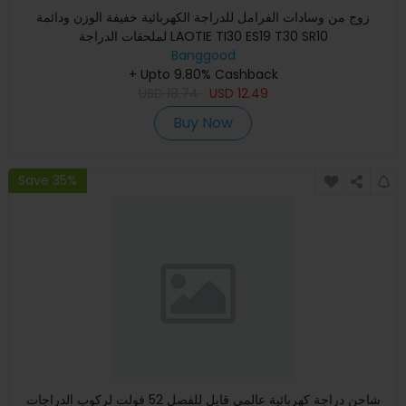
زوج من وسادات الفرامل للدراجة الكهربائية خفيفة الوزن ودائمة
لملحقات الدراجة LAOTIE TI30 ES19 T30 SR10
Banggood
+ Upto 9.80% Cashback
USD
18.74
USD
12.49
Buy Now
Save 35%
شاحن دراجة كهربائية عالمي قابل للفصل 52 فولت لركوب الدراجات