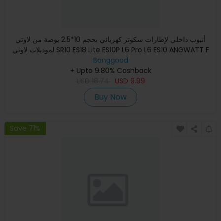
أنبوب داخلي لإطارات سكوتر كهربائي بحجم 10*2.5 بوصة من لاوتي
لموديلات لاوتي SR10 ES18 Lite ES10P L6 Pro L6 ES10 ANGWATT F
Banggood
+ Upto 9.80% Cashback
USD
18.74
USD
9.99
Buy Now
Save 71%