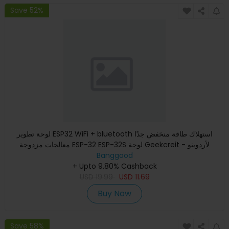
Save 52%
لوحة تطوير ESP32 WiFi + bluetooth استهلاك طاقة منخفض جدًا
معالجات مزدوجة ESP-32 ESP-32S لوحة Geekcreit لأردوينو -
Banggood
منتجات
+ Upto 9.80% Cashback
USD
19.99
USD
11.69
Buy Now
Save 58%