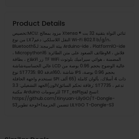
Product Details
تخصيص:MCU: مزود بمعالج Xtensa ® ثنائي النواة بتقنية 32 بت
من نوع LX7النقل اللاسلكي: دعم Wi-Fi 802.11 b/g/n،
Bluetooth5بيئة البرمجة: لـ Arduino-ide ، PlatformlO-ide
، Micropythonوظائف الصعود على متن الطائرة: 16M فلاش ،
زر الاقلاع ، بطاقة TF WiFi المضمنة ، هوائي سيراميك بلوتوث
عالي الحساسيةشاشة LCD عالية الوضوح بحجم 0.96 بوصة من
نوع ST7735: دقة 80x160، شاشة IPS بحجم 0.96 بوصة،
تستخدم واجهة الحافلة SPI ذات 4 أسلاك، بألوان كاملة (65 ألف
لون)الجهد التشغيلي: 3.3Vرقاقة تحكم السائق: ST7735 ، تدعم
مكتبة Arduino للرسومات TFT_esPlانسخ لفتح:
https://github.com/Xinyuan-LilyGO/T-Dongle-
S3تتضمن الحزمة:1×لوحة تطوير LILYGO T-Dongle-S3