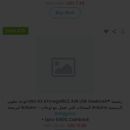
USD
11.24
USD
7.49
Buy Now
Save 43%
لوحة تطوير UNO R3 ATmega16U2 AVR USB Geekcreit® رئيسية
لبرمجة Arduino - المنتجات التي تعمل مع لوحات Arduino الرسمية
Banggood
+ Upto 9.80% Cashback
USD
20.99
USD
13.99