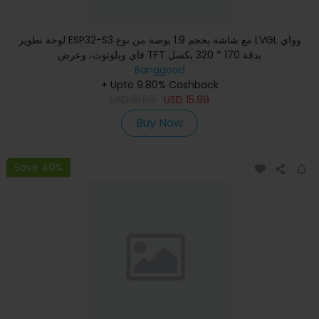
لوحة تطوير ESP32-S3 مع شاشة بحجم 1.9 بوصة من نوع LVGL وواي
فاي وبلوتوث، وعرض TFT بدقة 170 * 320 بكسل
Banggood
+ Upto 9.80% Cashback
USD
31.99
USD
15.99
Buy Now
Save 40%