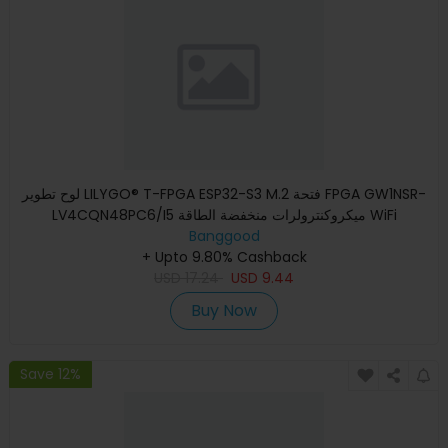
لوح تطوير LILYGO® T-FPGA ESP32-S3 M.2 فتحة FPGA GW1NSR-
LV4CQN48PC6/I5 ميكروكنترولرات منخفضة الطاقة WiFi
Banggood
Bluetooth5 وحدة
+ Upto 9.80% Cashback
USD
17.24
USD
9.44
Buy Now
Save 12%