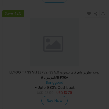
Save 42%
LILYGO T7 S3 V1.1 ESP32-S3 لوحة تطوير واي فاي بلوتوث 5.0
موديول 8MB PSRA
Banggood
+ Upto 9.80% Cashback
USD
23.99
USD
13.79
Buy Now