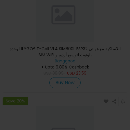
وحدة LILYGO® T-Call V1.4 SIM800L ESP32 اللاسلكية مع هوائي
SIM WiFi بلوتوث لتوسيع أردوينو
Banggood
+ Upto 9.80% Cashback
USD
38.99
USD
23.59
Buy Now
Save 20%