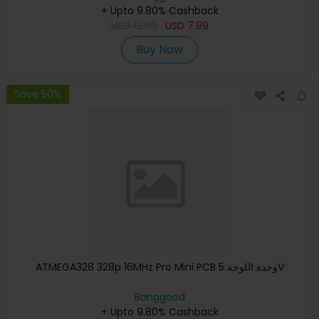
+ Upto 9.80% Cashback
USD
13.99
USD
7.99
Buy Now
Save 50%
ATMEGA328 328p 16MHz Pro Mini PCB وحدة اللوحة 5V
Banggood
+ Upto 9.80% Cashback