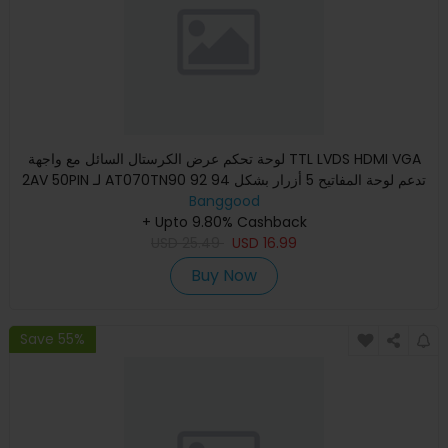
لوحة تحكم عرض الكرستال السائل مع واجهة TTL LVDS HDMI VGA
2AV 50PIN لـ AT070TN90 92 94 تدعم لوحة المفاتيح 5 أزرار بشكل
Banggood
تل
+ Upto 9.80% Cashback
USD
25.49
USD
16.99
Buy Now
Save 55%