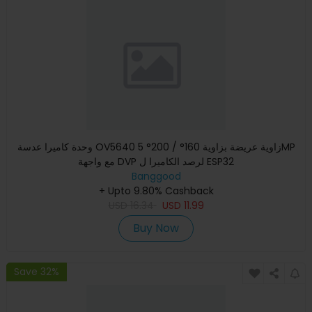
وحدة كاميرا عدسة OV5640 زاوية عريضة بزاوية 160° / 200° 5MP
مع واجهة DVP لرصد الكاميرا ل ESP32
Banggood
+ Upto 9.80% Cashback
USD
16.34
USD
11.99
Buy Now
Save 32%