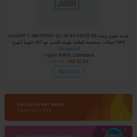
LILYGO® T-SIM7670G-S3 LTE 4G ESP32-S3 لوحة تطوير وحدة
خلوية أجهزة IOT اتصالات منخفضة الطاقة طويلة المدى مع GPS
Banggood
+ Upto 9.80% Cashback
USD
66
USD
50.99
Buy Now