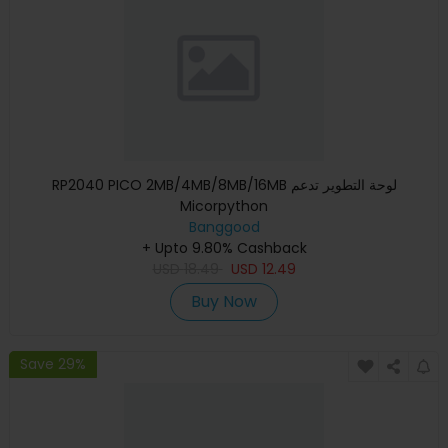
RP2040 PICO 2MB/4MB/8MB/16MB لوحة التطوير تدعم
Micorpython
Banggood
+ Upto 9.80% Cashback
USD
18.49
USD
12.49
Buy Now
Save 29%