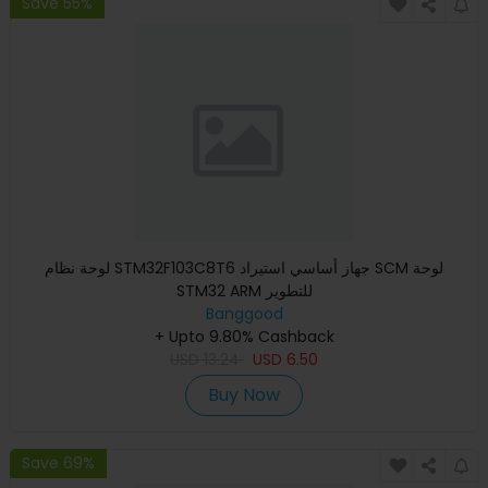
Save 55%
لوحة نظام STM32F103C8T6 جهاز أساسي استيراد SCM لوحة
STM32 ARM للتطوير
Banggood
+ Upto 9.80% Cashback
USD
13.24
USD
6.50
Buy Now
Save 69%