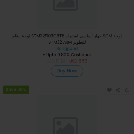
لوحة نظام STM32F103C8T6 جهاز أساسي استيراد SCM لوحة
STM32 ARM للتطوير
Banggood
+ Upto 9.80% Cashback
USD
13.24
USD
6.50
Buy Now
Save 69%