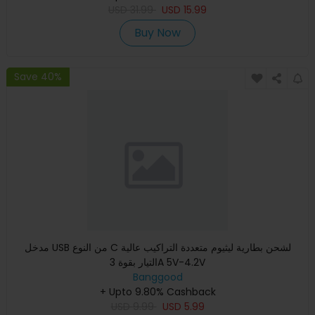
USD
31.99
USD
15.99
Buy Now
Save 40%
مدخل USB من النوع C لشحن بطارية ليثيوم متعددة التراكيب عالية
التيار بقوة 3A 5V-4.2V
Banggood
+ Upto 9.80% Cashback
USD
9.99
USD
5.99