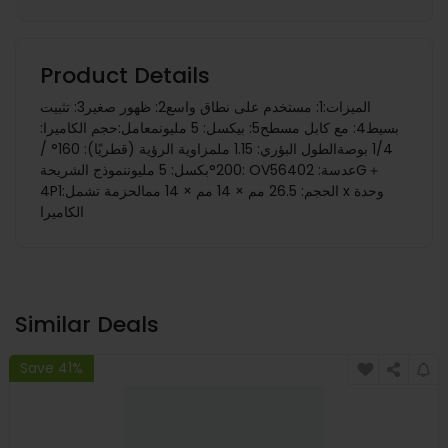
Product Details
الميزات:1: مستخدم على نطاق واسع2: ظهور صغير3: تثبيت
بسيط4: مع كابل مسطح5: بيكسل: 5 مليونمعامل:حجم الكاميرا:
1/4 بوصةالطول البؤري: 1.15 ملمزاوية الرؤية (قطريًا): 160° /
200°بكسل: 5 مليوننموذج الشريحة: OV5640عدسة: 2G＋
4Pالحجم: 26.5 مم × 14 مم × 14 ممالحزمة تشمل:1 x وحدة
الكاميرا
Similar Deals
Save 41%