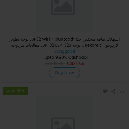
لوحة تطوير ESP32 WiFi + bluetooth استهلاك طاقة منخفض جدًا
معالجات مزدوجة ESP-32 ESP-32S لوحة Geekcreit لأردوينو -
Banggood
منتجات
+ Upto 9.80% Cashback
USD
19.99
USD
11.69
Buy Now
Save 58%