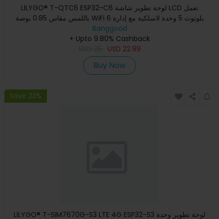
LILYGO® T-QTC6 ESP32-C6 لوحة تطوير شاشة LCD تعمل
باللمس مقاس 0.85 بوصة WiFi 6 بلوتوث 5 وحدة لاسلكية مع إدارة
Banggood
الطاقة
+ Upto 9.80% Cashback
USD
35
USD
22.99
Buy Now
Save 23%
LILYGO® T-SIM7670G-S3 LTE 4G ESP32-S3 لوحة تطوير وحدة