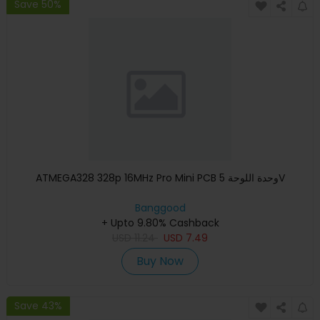
Save 50%
ATMEGA328 328p 16MHz Pro Mini PCB وحدة اللوحة 5V
Banggood
+ Upto 9.80% Cashback
USD
11.24
USD
7.49
Buy Now
Save 43%