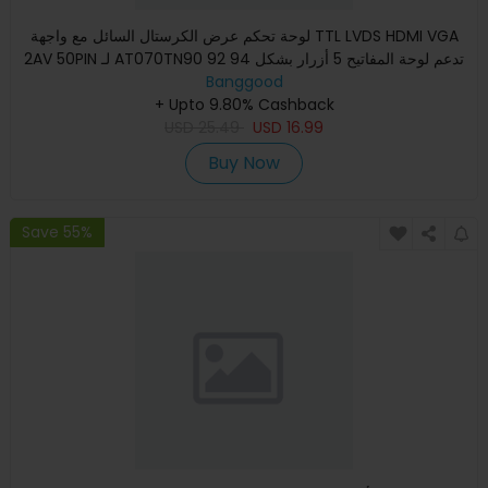
لوحة تحكم عرض الكرستال السائل مع واجهة TTL LVDS HDMI VGA
2AV 50PIN لـ AT070TN90 92 94 تدعم لوحة المفاتيح 5 أزرار بشكل
Banggood
تل
+ Upto 9.80% Cashback
USD
25.49
USD
16.99
Buy Now
Save 55%