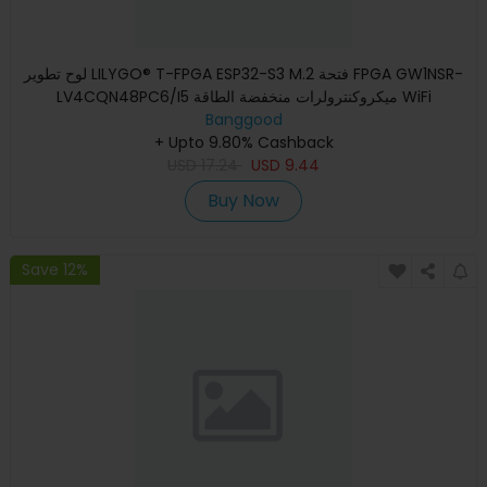
لوح تطوير LILYGO® T-FPGA ESP32-S3 M.2 فتحة FPGA GW1NSR-
LV4CQN48PC6/I5 ميكروكنترولرات منخفضة الطاقة WiFi
Banggood
Bluetooth5 وحدة
+ Upto 9.80% Cashback
USD
17.24
USD
9.44
Buy Now
Save 12%