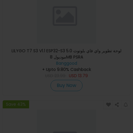
LILYGO T7 S3 V1.1 ESP32-S3 لوحة تطوير واي فاي بلوتوث 5.0
موديول 8MB PSRA
Banggood
+ Upto 9.80% Cashback
USD
23.99
USD
13.79
Buy Now
Save 43%