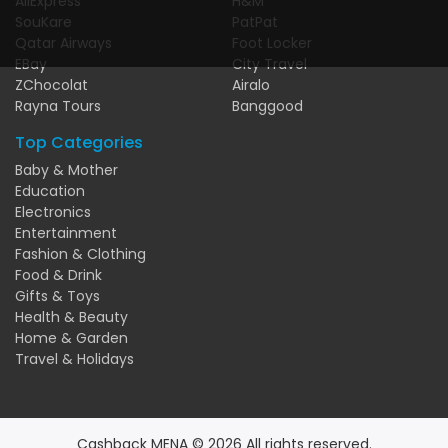
AliExpress
H&M
SouKare
PatPat
Qatar Airways
Foot Locker
EBay
City Travel
ZChocolat
Airalo
Rayna Tours
Banggood
Top Categories
Baby & Mother
Education
Electronics
Entertainment
Fashion & Clothing
Food & Drink
Gifts & Toys
Health & Beauty
Home & Garden
Travel & Holidays
Cashback MENA © 2026 All rights reserved.