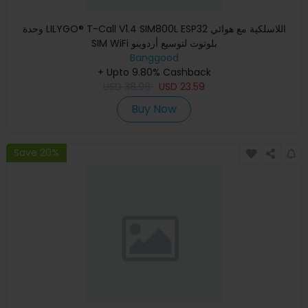
وحدة LILYGO® T-Call V1.4 SIM800L ESP32 اللاسلكية مع هوائي
SIM WiFi بلوتوث لتوسيع أردوينو
Banggood
+ Upto 9.80% Cashback
USD
38.99
USD
23.59
Buy Now
Save 20%