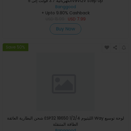
الكهربائية 3.7 فولت إلى 5V9V12V Step Up
Banggood
+ Upto 9.80% Cashback
USD
15.99
USD
7.99
Buy Now
Save 50%
شحن البطارية العائقة ESP32 18650 الليثيوم 1/2/4 Way لوحة توسيع
الطاقة المتنقلة
Banggood