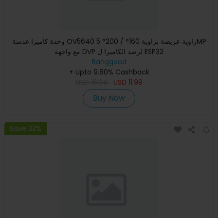
وحدة كاميرا عدسة OV5640 زاوية عريضة بزاوية 160° / 200° 5MP
مع واجهة DVP لرصد الكاميرا ل ESP32
Banggood
+ Upto 9.80% Cashback
USD
16.34
USD
11.99
Buy Now
Save 32%