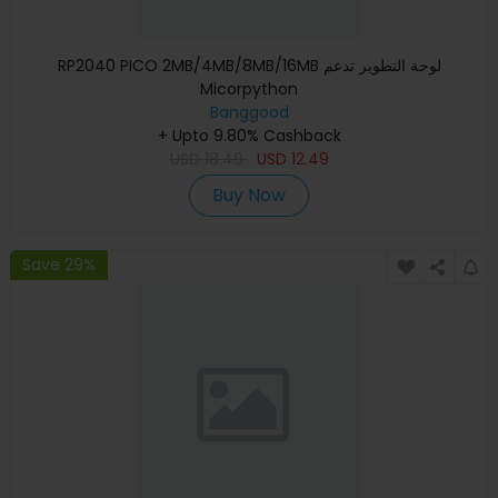
RP2040 PICO 2MB/4MB/8MB/16MB لوحة التطوير تدعم
Micorpython
Banggood
+ Upto 9.80% Cashback
USD
18.49
USD
12.49
Buy Now
Save 29%