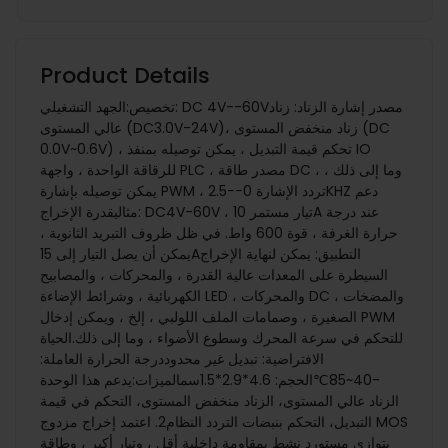
Product Details
تخصيص:الجهد التشغيلي: DC 4V--60Vمصدر إشارة الزناد: زناد
عالي المستوى (DC3.0V-24V)، زناد منخفض المستوى (DC
0.0V~0.6V) ، تحكم قيمة التبديل ، يمكن توصيله بمنفذ IO
للرقاقة الواحدة ، واجهة PLC ، مصدر طاقة DC ، وما إلى ذلك ،
يمكن توصيله بإشارة PWM ، تردد الإشارة 0−−2.5KHZ دعم
مثاليقدرة الإخراج: DC4V-60V ، تيار مستمر 10A عند درجة
حرارة الغرفة ، قوة 600 واط. في ظل ظروف التبريد الثانوية ،
يمكن أن يصل التيار إلى 15Aالتطبيق: يمكن لنهاية الإخراج
السيطرة على المعدات عالية القدرة ، والمحركات ، والمصابيح
الكهربائية ، وشرائط الإضاءة LED ، والمحركات DC ، والمضخات
الصغيرة ، وصمامات الملف اللولبي ، إلخ ، ويمكن إدخال PWM
للتحكم في سرعة المحرك وسطوع الأضواء ، وما إلى ذلك.الحياة
الافتراضية: تبديل غير محدوددرجة الحرارة العاملة:
-40~85℃الحجم: 4.6*2.9*1.5سمالميزات:يدعم هذا الوحدة
الزناد عالي المستوى، الزناد منخفض المستوى، التحكم في قيمة
التبديل، التحكم بنبضات التردد النظام2. اعتمد إخراج مزدوج MOS
بتوازي مستورد نشط بمقاومة داخلية أقل ، وتيار أكبر ، وطاقة