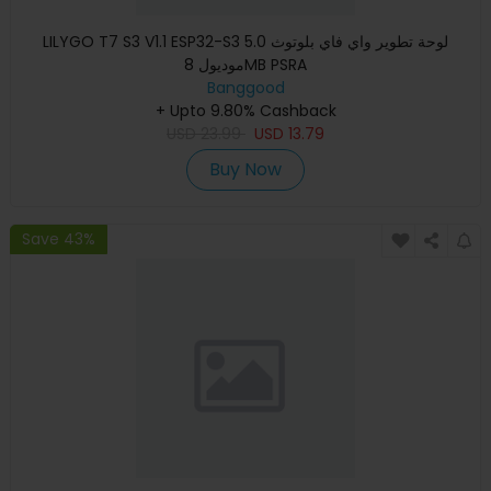
LILYGO T7 S3 V1.1 ESP32-S3 لوحة تطوير واي فاي بلوتوث 5.0
موديول 8MB PSRA
Banggood
+ Upto 9.80% Cashback
USD
23.99
USD
13.79
Buy Now
Save 43%