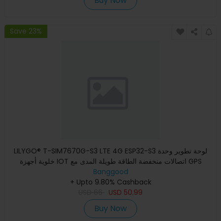
Buy Now
Save 23%
LILYGO® T-SIM7670G-S3 LTE 4G ESP32-S3 لوحة تطوير وحدة
خلوية أجهزة IOT اتصالات منخفضة الطاقة طويلة المدى مع GPS
Banggood
+ Upto 9.80% Cashback
USD
66
USD
50.99
Buy Now