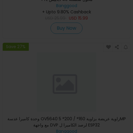
Banggood
+ Upto 9.80% Cashback
USD
25.99
USD
15.99
Buy Now
Save 27%
وحدة كاميرا عدسة OV5640 زاوية عريضة بزاوية 160° / 200° 5MP
مع واجهة DVP لرصد الكاميرا ل ESP32
Banggood