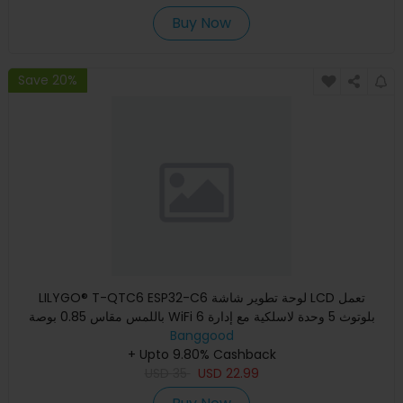
Buy Now
Save 20%
LILYGO® T-QTC6 ESP32-C6 لوحة تطوير شاشة LCD تعمل
باللمس مقاس 0.85 بوصة WiFi 6 بلوتوث 5 وحدة لاسلكية مع إدارة
Banggood
الطاقة
+ Upto 9.80% Cashback
USD
35
USD
22.99