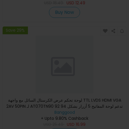
USD
18.49
USD
12.49
Buy Now
Save 29%
لوحة تحكم عرض الكرستال السائل مع واجهة TTL LVDS HDMI VGA
2AV 50PIN لـ AT070TN90 92 94 تدعم لوحة المفاتيح 5 أزرار بشكل
Banggood
تل
+ Upto 9.80% Cashback
USD
25.49
USD
16.99