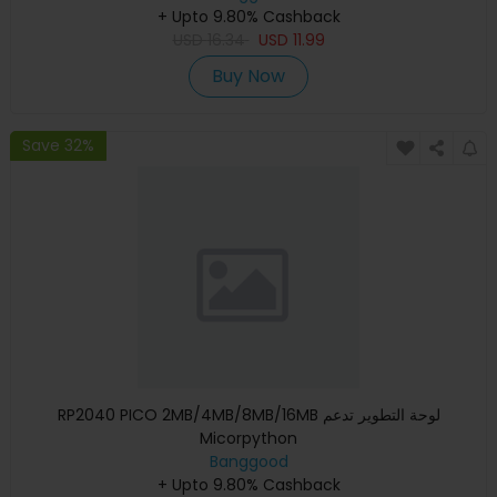
+ Upto 9.80% Cashback
USD
16.34
USD
11.99
Buy Now
Save 32%
RP2040 PICO 2MB/4MB/8MB/16MB لوحة التطوير تدعم
Micorpython
Banggood
+ Upto 9.80% Cashback