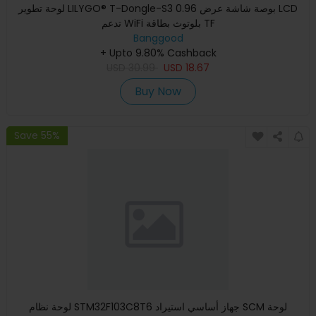
لوحة تطوير LILYGO® T-Dongle-S3 0.96 بوصة شاشة عرض LCD
تدعم WiFi بلوتوث بطاقة TF
Banggood
+ Upto 9.80% Cashback
USD
30.99
USD
18.67
Buy Now
Save 55%
لوحة نظام STM32F103C8T6 جهاز أساسي استيراد SCM لوحة