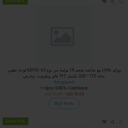
Save 50%
لوحة تطوير ESP32-S3 مع شاشة بحجم 1.9 بوصة من نوع LVGL وواي
فاي وبلوتوث، وعرض TFT بدقة 170 * 320 بكسل
Banggood
+ Upto 9.80% Cashback
USD
31.99
USD
15.99
Buy Now
Save 40%