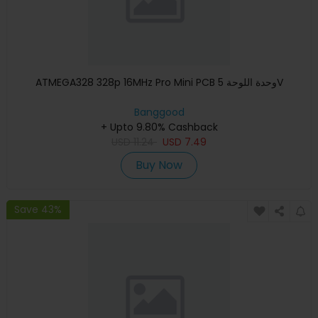
ATMEGA328 328p 16MHz Pro Mini PCB وحدة اللوحة 5V
Banggood
+ Upto 9.80% Cashback
USD
11.24
USD
7.49
Buy Now
Save 43%