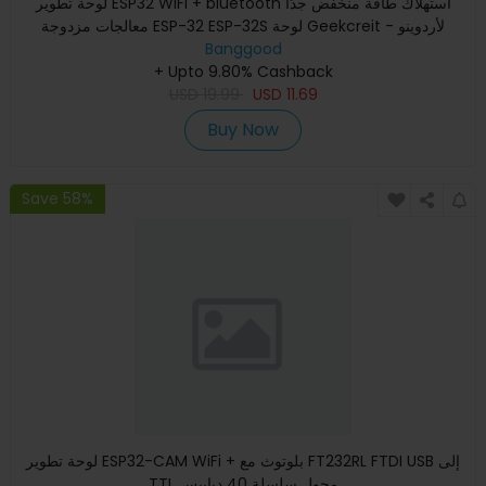
لوحة تطوير ESP32 WiFi + bluetooth استهلاك طاقة منخفض جدًا
معالجات مزدوجة ESP-32 ESP-32S لوحة Geekcreit لأردوينو -
Banggood
منتجات
+ Upto 9.80% Cashback
USD
19.99
USD
11.69
Buy Now
Save 58%
لوحة تطوير ESP32-CAM WiFi + بلوتوث مع FT232RL FTDI USB إلى
TTL محول سلسلة 40 دبابيس