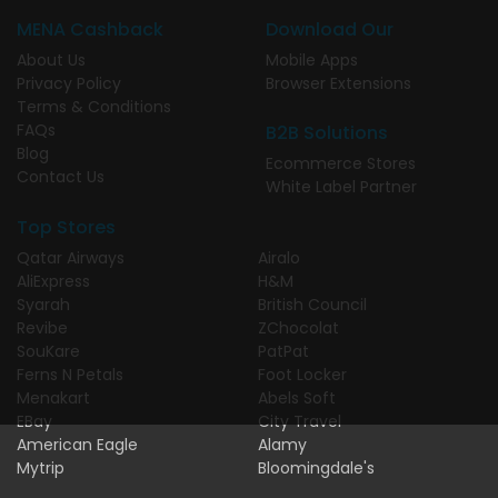
MENA Cashback
Download Our
About Us
Mobile Apps
Privacy Policy
Browser Extensions
Terms & Conditions
FAQs
B2B Solutions
Blog
Ecommerce Stores
Contact Us
White Label Partner
Top Stores
Qatar Airways
Airalo
AliExpress
H&M
Syarah
British Council
Revibe
ZChocolat
SouKare
PatPat
Ferns N Petals
Foot Locker
Menakart
Abels Soft
EBay
City Travel
American Eagle
Alamy
Mytrip
Bloomingdale's