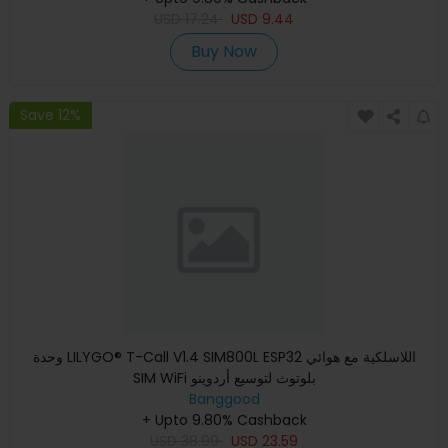
USD
17.24
USD
9.44
Buy Now
Save 12%
وحدة LILYGO® T-Call V1.4 SIM800L ESP32 اللاسلكية مع هوائي
SIM WiFi بلوتوث لتوسيع أردوينو
Banggood
+ Upto 9.80% Cashback
USD
38.99
USD
23.59