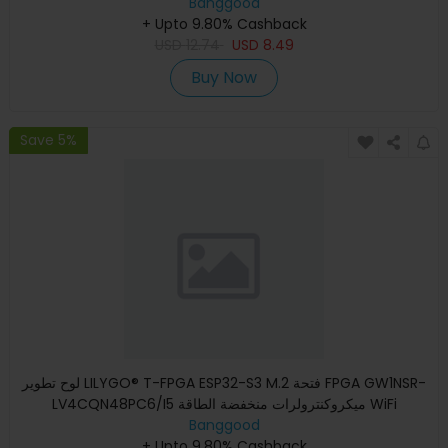
Banggood
+ Upto 9.80% Cashback
USD
12.74
USD
8.49
Buy Now
Save 5%
لوح تطوير LILYGO® T-FPGA ESP32-S3 M.2 فتحة FPGA GW1NSR-
LV4CQN48PC6/I5 ميكروكنترولرات منخفضة الطاقة WiFi
Banggood
Bluetooth5 وحدة
+ Upto 9.80% Cashback