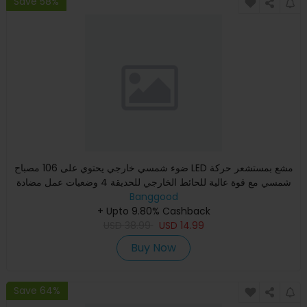
Save 58%
ضوء شمسي خارجي يحتوي على 106 مصباح LED مشع بمستشعر حركة
شمسي مع قوة عالية للحائط الخارجي للحديقة 4 وضعيات عمل مضادة
للما
Banggood
+ Upto 9.80% Cashback
USD
38.99
USD
14.99
Buy Now
Save 64%