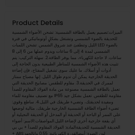
Product Details
الميزات:تصميم يعمل بالطاقة الشمسية: تشحن الأضواء الشمسية
للحديقة بالضوء الشمسي وتشتغل بشكلٍٍ أوتوماتيكي في فترة
الليل وتنطفئ عند شروق الشمس. تشحن اللمبات LED بالضوء
الشمسي لمدة 4 إلى 6 ساعات ويدوم عملها من 6 إلى 8
ساعات. لا حاجة للكهرباء، مما يوفر الطاقة.2. سهلة التركيب: يتم
تثبيت هذه الأضواء الشمسية للمناظر الطبيعية بدون الحاجة إلى
أدوات أو أسلاك. ما عليك سوى تشغيل المفتاح، فإن إضاءة
الحديقة الخارجية يمكن أن تدوم طوال الليل. إنها مصباح ممتاز
لممرك في الحديقة.3. مقاوم للطقس: مصابيح الحديقة التي
تعمل بالطاقة الشمسية مصنوعة من مادة الفولاذ المقاوم للصدأ
مع تصنيف مقاومة للماء IP65 مقاومة للطقس. تعمل بشكل جيد
ومفيدة لحديقتك، وتضيء طريقك في الليل.4. ساطع وقوي:
تضيء أضواء الطاقة الشمسية الخارجية طريقك، مثالية لوضعها
على الممر أو الباحة أو الحديقة أو المدخل أو الحديقة النجيلية أو
أي بقعة خارجية أخرى لإضاءة الليل.المواصفات:الاسم: أضواء
الحديقة الشمسية للحديقةالمادة: الفولاذ المقاوم للصدأ + بي بي
+ ABSلون الضوء: أبيضالقدرة الكهربائية: 0.55 واتالجهد: