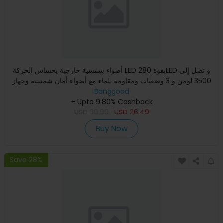
أضواء شمسية خارجية بحساس الحركة LED بقوة 280LED و تصل إلى
3500 لومن و 3 وضعيات ومقاومة للماء مع أضواء أمان شمسية وجهاز
ت
Banggood
+ Upto 9.80% Cashback
USD
39.99
USD
26.49
Buy Now
Save 28%