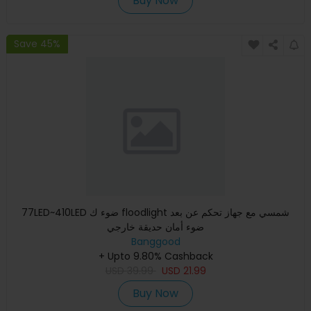
Buy Now
Save 45%
77LED~410LED ضوء ك floodlight شمسي مع جهاز تحكم عن بعد
ضوء أمان حديقة خارجي
Banggood
+ Upto 9.80% Cashback
USD
39.99
USD
21.99
Buy Now