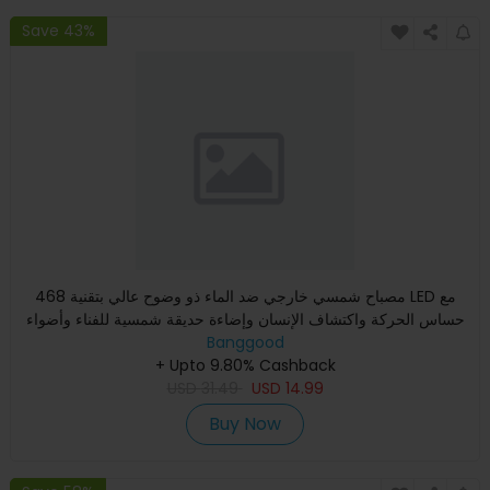
Save 43%
468 مصباح شمسي خارجي ضد الماء ذو وضوح عالي بتقنية LED مع
حساس الحركة واكتشاف الإنسان وإضاءة حديقة شمسية للفناء وأضواء
ال
Banggood
+ Upto 9.80% Cashback
USD
31.49
USD
14.99
Buy Now