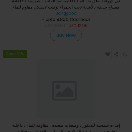
مصابيح الحائط الشمسية 44/170LED في الهواء الطلق ضد الماء
مصباح حديقة بالأشعة تحت الحمراء توقيت لاسلكي مقاوم للماء
Banggood
+ Upto 9.80% Cashback
USD
26.99
USD
12.99
Buy Now
Save 13%
إضاءة شمسية للديكور ، وضعيات متعددة ، مقاومة للماء ، داخلية
وخارجية ، لتزيين عيد الميلاد في المنزل ، والحديقة ، وحفلات ا