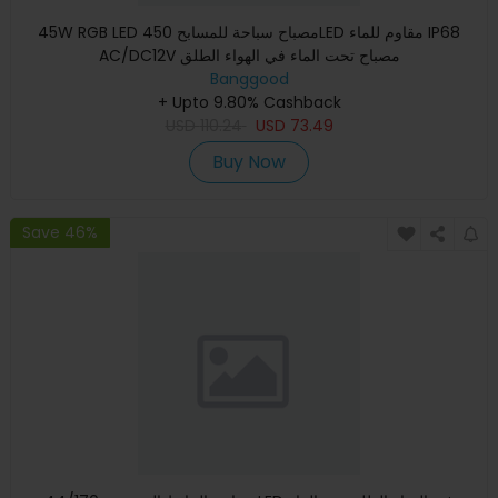
45W RGB LED مصباح سباحة للمسابح 450LED مقاوم للماء IP68
AC/DC12V مصباح تحت الماء في الهواء الطلق
Banggood
+ Upto 9.80% Cashback
USD
110.24
USD
73.49
Buy Now
Save 46%