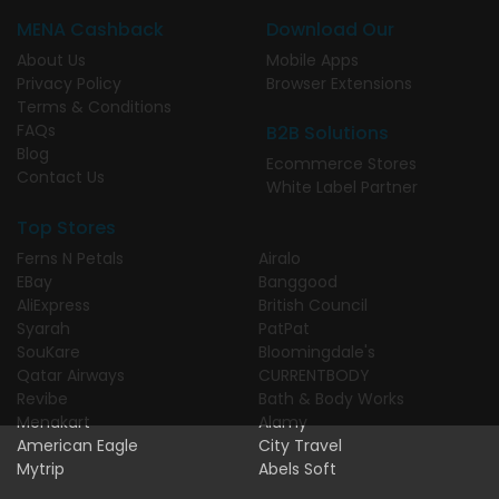
MENA Cashback
Download Our
About Us
Mobile Apps
Privacy Policy
Browser Extensions
Terms & Conditions
FAQs
B2B Solutions
Blog
Ecommerce Stores
Contact Us
White Label Partner
Top Stores
Ferns N Petals
Airalo
EBay
Banggood
AliExpress
British Council
Syarah
PatPat
SouKare
Bloomingdale's
Qatar Airways
CURRENTBODY
Revibe
Bath & Body Works
Menakart
Alamy
American Eagle
City Travel
Mytrip
Abels Soft