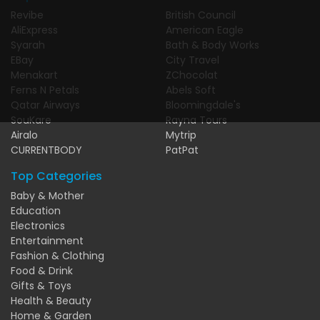
Revibe
British Council
AliExpress
American Eagle
Syarah
Bath & Body Works
EBay
City Travel
Menakart
ZChocolat
Ferns N Petals
Abels Soft
Qatar Airways
Bloomingdale's
SouKare
Rayna Tours
Airalo
Mytrip
CURRENTBODY
PatPat
Top Categories
Baby & Mother
Education
Electronics
Entertainment
Fashion & Clothing
Food & Drink
Gifts & Toys
Health & Beauty
Home & Garden