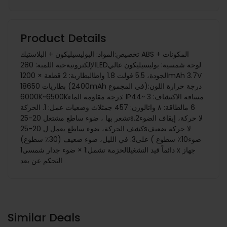
Product Details
تخصيص:المواد: البوليسيليكون + البلاستيك ABS + المكونات
الإلكترونيةحبة اللمبة: 280LEDلوحة شمسية: بوليسيليكون عالي
الجودة، 5.5 فولت 1.8 واطالبطارية: 2 قطعة × 1200mAh 3.7V
بطاريات 18650 (2400mAh في المجموع)درجة حرارة اللون:
6000K~6500Kدرجة مقاومة الماء: IP44مسافة الاكتشاف: 3 ~
6 مالطاقة: ٨ واتالوزن: 457 جمثلاث وضعيات عمل: 1. الحركة
تشعر بها ، ضوء ساطع مشتعل 20-25sلا حركة، إيقاف الضوء2.
كشف الحركة، ضوء ساطع يعمل ل 20-25sلا حركة ضعيف
ضوء10٪ سطوع ) على3. في الليل، ضوء ضعيف (30٪ سطوع)
دائماً قيد التشغيل الحزمة تشمل:1 × ضوء جدار شمسي1 x جهاز
التحكم عن بعد
Similar Deals