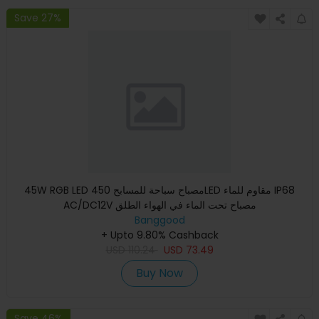
Save 27%
45W RGB LED مصباح سباحة للمسابح 450LED مقاوم للماء IP68
AC/DC12V مصباح تحت الماء في الهواء الطلق
Banggood
+ Upto 9.80% Cashback
USD
110.24
USD
73.49
Buy Now
Save 46%