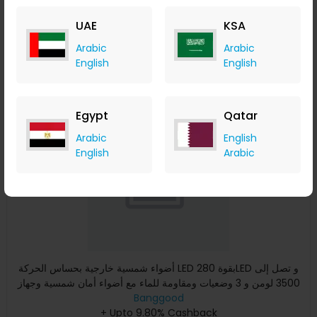
+ Upto 9.80% Cashback
UAE
KSA
USD
39.99
USD
27.99
Arabic
Arabic
Buy Now
English
English
Save 34%
Egypt
Qatar
Arabic
English
English
Arabic
أضواء شمسية خارجية بحساس الحركة LED بقوة 280LED و تصل إلى
3500 لومن و 3 وضعيات ومقاومة للماء مع أضواء أمان شمسية وجهاز
ت
Banggood
+ Upto 9.80% Cashback