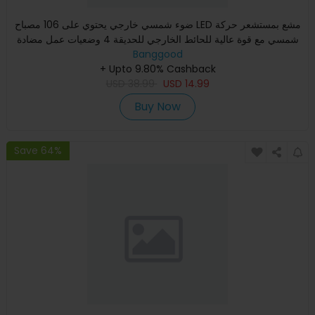
ضوء شمسي خارجي يحتوي على 106 مصباح LED مشع بمستشعر حركة
شمسي مع قوة عالية للحائط الخارجي للحديقة 4 وضعيات عمل مضادة
للما
Banggood
+ Upto 9.80% Cashback
USD
38.99
USD
14.99
Buy Now
Save 64%