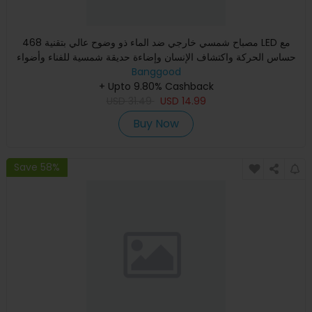
468 مصباح شمسي خارجي ضد الماء ذو وضوح عالي بتقنية LED مع
حساس الحركة واكتشاف الإنسان وإضاءة حديقة شمسية للفناء وأضواء
ال
Banggood
+ Upto 9.80% Cashback
USD
31.49
USD
14.99
Buy Now
Save 58%