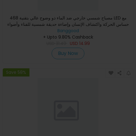
468 مصباح شمسي خارجي ضد الماء ذو وضوح عالي بتقنية LED مع
حساس الحركة واكتشاف الإنسان وإضاءة حديقة شمسية للفناء وأضواء
ال
Banggood
+ Upto 9.80% Cashback
USD
31.49
USD
14.99
Buy Now
Save 58%