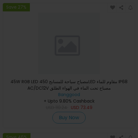
Save 27%
45W RGB LED مصباح سباحة للمسابح 450LED مقاوم للماء IP68
AC/DC12V مصباح تحت الماء في الهواء الطلق
Banggood
+ Upto 9.80% Cashback
USD
110.24
USD
73.49
Buy Now
Save 46%