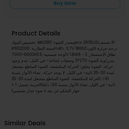
Buy Now
Product Details
تخصيص:المواد: ABSمصدر الضوء: 280pcs 2835LEDتصنيف IP:
IP65سعة البطارية: 2000mAh، 3.7V 18650درجة حرارة اللون:
6000~7000Kلوحة شمسية: 5.5V 1.8Wنطاق الاستشعار: 3 ~ 5
مترزاوية الضوء: 270° 3 وضعيات إضاءة:- في الليل، عدم وجود
حركة، الضوء مغلق؛ الحركة المكتشفة، الضوء الساطع مشتعل
لمدة 20-25 ثانية- في الليل، لا يوجد حركة، تضاء الأنوار بنسبة
10٪؛ الحركة المكتشفة، الضوء الساطع مشتعل لمدة 20-25
ثانية- في الليل، تضاء الأنوار بنسبة 50٪ دائمًاالحزمة تشمل: 1 ×
ضوء جدار شمسي1 x جهاز التحكم عن بعد
Similar Deals