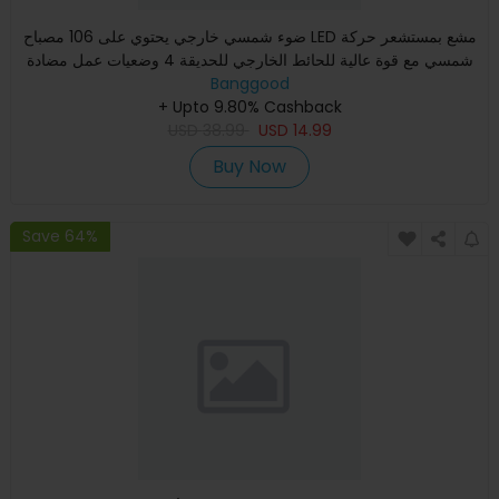
ضوء شمسي خارجي يحتوي على 106 مصباح LED مشع بمستشعر حركة
شمسي مع قوة عالية للحائط الخارجي للحديقة 4 وضعيات عمل مضادة
للما
Banggood
+ Upto 9.80% Cashback
USD
38.99
USD
14.99
Buy Now
Save 64%