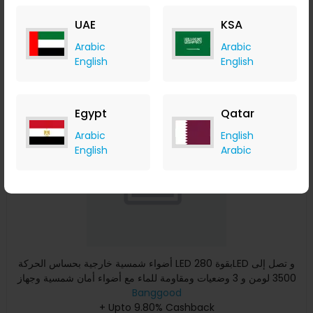
+ Upto 9.80% Cashback
UAE
KSA
USD
39.99
USD
27.99
Arabic
Arabic
Buy Now
English
English
Save 34%
Egypt
Qatar
Arabic
English
English
Arabic
أضواء شمسية خارجية بحساس الحركة LED بقوة 280LED و تصل إلى
3500 لومن و 3 وضعيات ومقاومة للماء مع أضواء أمان شمسية وجهاز
ت
Banggood
+ Upto 9.80% Cashback