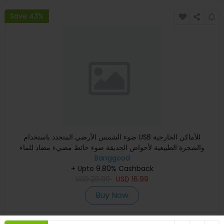
Save 43%
ضوء الشمس الأرضي المتجدد باستخدام USB للأماكن الخارجية
والشجرة الطبيعية لأحواض الحديقة ضوء حائط مضيء مضاد للماء
Banggood
+ Upto 9.80% Cashback
USD
29.99
USD
16.99
Buy Now