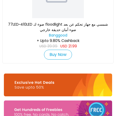
77LED~410LED ضوء ك floodlight شمسي مع جهاز تحكم عن بعد
ضوء أمان حديقة خارجي
Banggood
+ Upto 9.80% Cashback
USD
39.99
USD
21.99
Buy Now