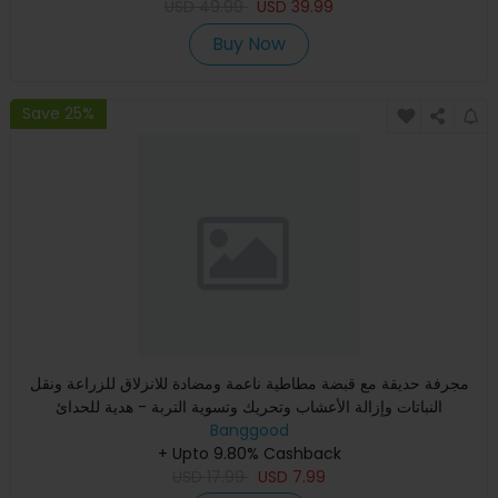
USD
49.99
USD
39.99
Buy Now
Save 25%
مجرفة حديقة مع قبضة مطاطية ناعمة ومضادة للانزلاق للزراعة ونقل
النباتات وإزالة الأعشاب وتحريك وتسوية التربة - هدية للحدائ
Banggood
+ Upto 9.80% Cashback
USD
17.99
USD
7.99