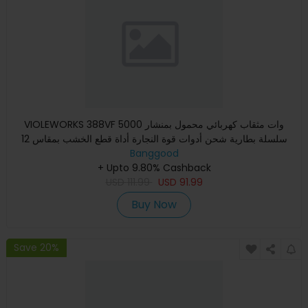
VIOLEWORKS 388VF 5000 وات مثقاب كهربائي محمول بمنشار
سلسلة بطارية شحن أدوات قوة النجارة أداة قطع الخشب بمقاس 12
بوصة مع
Banggood
+ Upto 9.80% Cashback
USD
111.99
USD
91.99
Buy Now
Save 20%