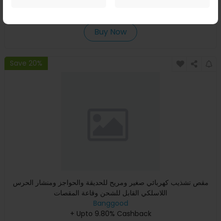
+ Upto 9.80% Cashback
USD
5.24
USD
2.69
Buy Now
Save 20%
مقص تشذيب كهربائي صغير ومريح للحديقة والحواجز ومنشار الحرس
اللاسلكي القابل للشحن وقاعة المقصات
Banggood
+ Upto 9.80% Cashback