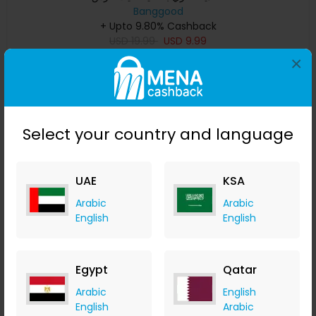
Banggood
+ Upto 9.80% Cashback
USD
19.99
USD
9.99
×
Buy Now
Save 25%
Select your country and language
UAE
KSA
Arabic
Arabic
English
English
Egypt
Qatar
مبراة منشار محمولة سلسلة المنشار المزدوج مبراة مبراة الحجر
Arabic
English
الحجري مع شارب الحفر 2
English
Arabic
Banggood