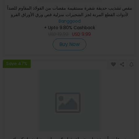
مقص تشذيب حديقة شفرة مستقيمة مقصات من الفولاذ المقاوم للصدأ
لأدوات القطع المرنة لجز الشجيرات منزلية قص ورق الأوراق الفرو
Banggood
+ Upto 9.80% Cashback
USD
19.99
USD
9.99
Buy Now
Save 47%
مجموعات رأس تحويل محمولة بقطر 4 بوصات محول دريل كهربائي