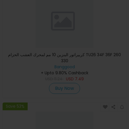
كربيراتور البنزين 10 مم لمحرك العشب الحزام TU26 34F 36F 260
330
Banggood
+ Upto 9.80% Cashback
USD
11.24
USD
7.49
Buy Now
Save 53%