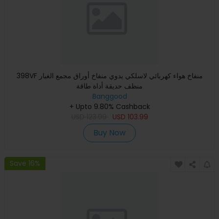
398VF منفاخ هواء كهربائي لاسلكي يدوي منفاخ أوراق مجمع الغبار
منظف حديقة أداة طاقة
Banggood
+ Upto 9.80% Cashback
USD
123.99
USD
103.99
Buy Now
Save 16%