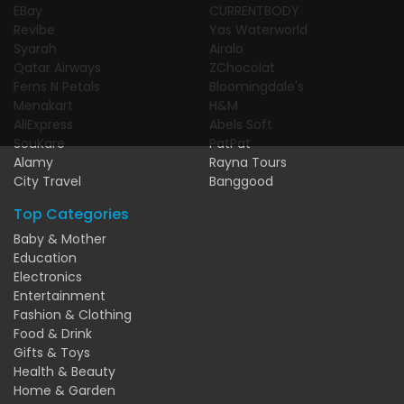
EBay
CURRENTBODY
Revibe
Yas Waterworld
Syarah
Airalo
Qatar Airways
ZChocolat
Ferns N Petals
Bloomingdale's
Menakart
H&M
AliExpress
Abels Soft
SouKare
PatPat
Alamy
Rayna Tours
City Travel
Banggood
Top Categories
Baby & Mother
Education
Electronics
Entertainment
Fashion & Clothing
Food & Drink
Gifts & Toys
Health & Beauty
Home & Garden