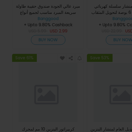
منشار سلسلة كهربائي
مبرد عالي الجودة صندوق حقيبة طاولة
محمول بقطر 6 بوصة لتحويل المثقاب
سريعة المبرد مناسب لجميع أنواع
Banggoo
ى منشار سلسلة كهربائي
Banggood
المناشير الكهربائية والمناشير
قليم المحمولة
+ Upto 9.80% C
الكهربائية المحمولة
+ Upto 9.80% Cashback
USD
5.99
USD
2.99
USD
22.99
US
BUY NOW
BUY NO
Save 61%
Save 53%
بديل العام لمنشار البنزين
كربيراتور البنزين 10 مم لمحرك