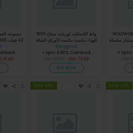
VIOLE وات
1600 واط اللاسلكية كهربائية منفاخ
مجموعة العش
منشار سلسلة
الهواء مكنسة مكنسة الأوراق الثقيلة
لنجارة أداة
نفخ وشفط أداة مع 1/2 بطارية
Banggood
d
القص العشب ا
+ Upto
+ Upto 9.80% Cashback
العشب 
ashback
SD
111.49
USD
90.99
USD
73.99
USD
1
W
BUY NOW
Save 40%
Save 48%