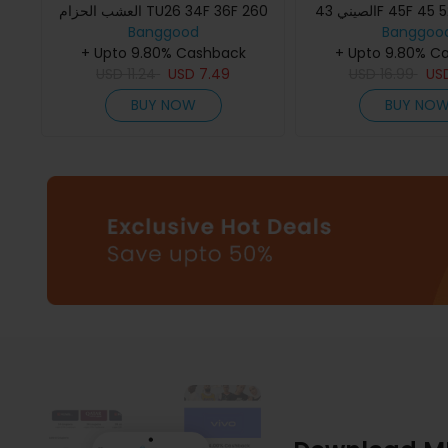
الصيني 43F 45F 45 سم مكعب 52
العشب الحزام TU26 34F 36F 260
 مكعب
Banggoo
330
Banggood
+ Upto 9.80% Cashback
+ Upto 9.80% C
USD
11.24
USD
7.49
USD
16.99
US
BUY NOW
BUY NO