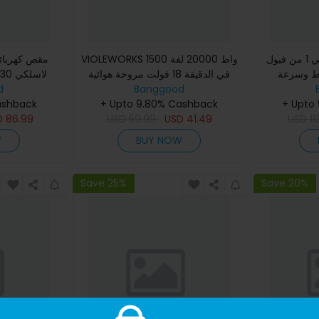
منفاخ هواء كهربائي 2 في 1 من فيول
VIOLEWORKS 1500 واط 20000 لفة
قوة 1500 واط وسرعة
في الدقيقة 18 فولت مروحة هوائية
ل
دقيقة ومكنسة
Banggood
كهربائية نوعية منفاخ يدوي لتنظيف
d
ف الغبار
+ Upto
الغبار
+ Upto 9.80% Cashback
ashback
D
86.99
USD
59.99
USD
41.49
USD
11
W
BUY NOW
Save 25%
Save 20%