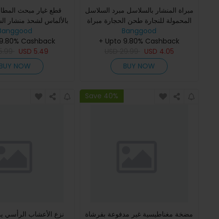
مبراة المنشار بالسلاسل مبرد السلاسل
قطع غيار مبحث المطاح
المحمولة للنجارة طحن الحجارة مبراة
بالألماس لشحذ منشار ال
Banggood
المنشار الكهربائية أداة رفع السلع
Banggood
المحمول الرأس الأسطواني 4 5 6
المفرقة
+ Upto 9.80% Cashback
 9.80% Cashback
5.99
USD
5.49
USD
29.99
USD
4.05
BUY NOW
BUY NOW
Save 40%
مضخة مغناطيسية غير مدفوعة بفرشاة
نزع الأعشاب الرأسي يد