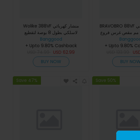
BRAVOBRO 88VF مقص كهربائي
Wolike 388VF منشار كهربائي
اسلكي 30 مم مقص غرس فروع
لاسلكي بطول 8 بوصة لتقطيع
Banggoo
الأشجار أدوات الحديقة مع بطارية 1
Banggood
الأخشاب بيد واحدة أدوات قوة الحديقة
+ Upto 9.80% C
قطعة / 2 قطعة لـ MakitaEU/US
+ Upto 9.80% Cashback
USD
74.99
USD
62.99
USD
133.99
Plug
US
BUY NOW
BUY NO
Save 47%
Save 50%