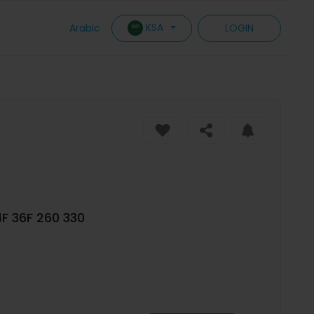
KSA
Arabic
LOGIN
كربيراتور البنزين 10 مم لمحرك العشب الح