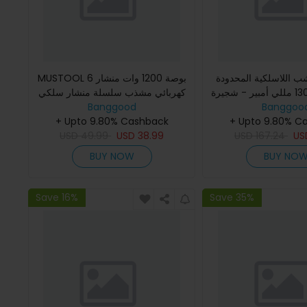
ب اللاسلكية المحدودة
MUSTOOL 6 بوصة 1200 وات منشار
42 فولت 13000 مللي أمبير - شجيرة
كهربائي مشذب سلسلة منشار سلكي
Banggoo
لهيكلي المقص - جزازة
Banggood
قاطع خشبي لاسلكي أداة النجارة W/
- آلة التقليم ال
+ Upto 9.80% C
لا/ 1 جهاز كمبيوتر شخصى / 2
+ Upto 9.80% Cashback
USD
49.99
USD
38.99
USD
167.24
U
BUY NOW
BUY NO
Save 16%
Save 35%