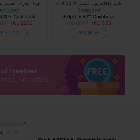
JT-500 عالية الكفاءة بتيار مستمر 12
جرف تجرف العشب تجر
Banggood
فولت ومغمورة بالماء بمعدل تدفق
Banggood
حديقة منزلقة للأعشاب ا
600 لتر / ساعة ورأس
+ Upto 9.80% Cashback
جذور العشب
 9.80% Cashback
2.99
USD
22.99
USD
20.99
USD
9.99
BUY NOW
BUY NOW