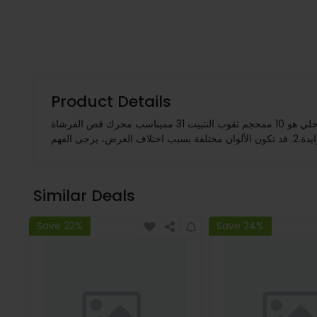
Product Details
الوصف:المواصفات:الحجم: القطر الداخلي هو 10 ممحجم ثقوب التثبيت 31 مميناسب محرك قص الفرشاة TU26 34F 36F 260 330الحزمة تشمل:1 x كاربوراتور ملحوظة:1. يرجى السماح بالخطأ الناتج عن القياس
Similar Deals
Save 22%
Save 24%