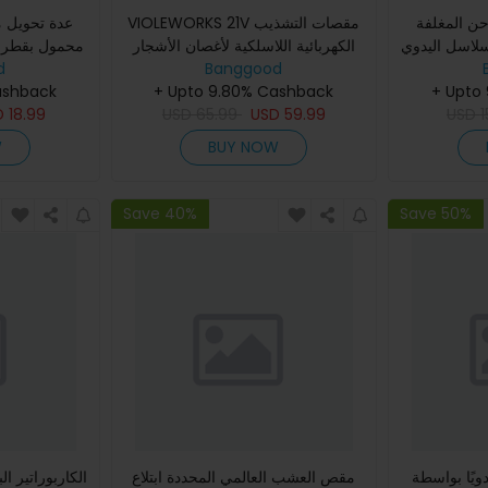
ن المغلفة
VIOLEWORKS 21V مقصات التشذيب
عدة تحويل 
سلاسل اليدوي
الكهربائية اللاسلكية لأغصان الأشجار
 ملم
Banggood
مع 1/2 حزمة بطاريات ليثيوم 2.0-3.0
d
الكهربائي إل
+ Upto
أمبير قوية المحرك ال
+ Upto 9.80% Cashback
للت
ashback
D
18.99
USD
65.99
USD
59.99
USD
1
W
BUY NOW
Save 40%
Save 50%
ويًا بواسطة
مقص العشب العالمي المحددة ابتلاع
الكاربوراتير ال