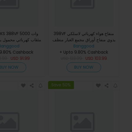
398VF منفاخ هواء كهربائي لاسلكي
WORKS 388VF 5000
يدوي منفاخ أوراق مجمع الغبار منظف
مثقاب كهربائي محمول ب
Banggood
حديقة أداة طاقة
Banggood
بطارية شحن أدوات قوة ا
+ Upto 9.80% Cashback
قطع الخشب بمقاس 12 بوصة مع
 9.80% Cashback
11.99
USD
91.99
USD
123.99
USD
103.99
BUY NOW
BUY NOW
Save 50%