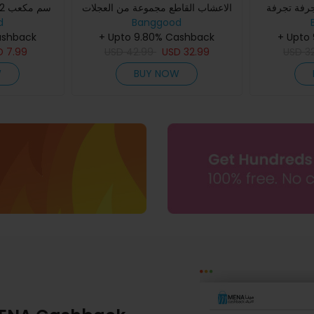
فة تجرفة
الاعشاب القاطع مجموعة من العجلات
لمعدنية تزيل
Banggood
القابلة للتعديل لمقص العشب
سم مكعب 58 سم
d
+ Upto
اللاسلكي وشحن مجاني
+ Upto 9.80% Cashback
ashback
D
7.99
USD
42.99
USD
32.99
USD
3
W
BUY NOW