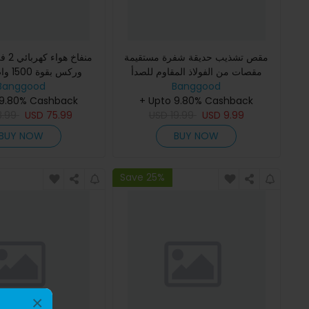
مقص تشذيب حديقة شفرة مستقيمة
مقصات من الفولاذ المقاوم للصدأ
وركس ب
Banggood
لأدوات القطع المرنة لجز الشجيرات
Banggood
20000 دورة في ال
+ Upto 9.80% Cashback
منزلية قص ورق الأوراق الفرو
كهربائية يدوية لتنظي
 9.80% Cashback
3.99
USD
75.99
USD
19.99
USD
9.99
BUY NOW
BUY NOW
Save 25%
×