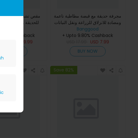
مجرفة حديقة مع قبضة مطاطية ناعمة
مقص تشذيب كهربائي ص
ومضادة للانزلاق للزراعة ونقل النباتات
للحديقة والحواجز ومن
Banggood
وإزالة الأعشاب وتحريك وتسوية التربة
Banggood
اللاسلكي القابل للش
- هدية للحدائ
+ Upto 9.80% Cashback
المقصات
 9.80% Cashback
9.99
USD
39.99
USD
17.99
USD
7.99
BUY NOW
BUY NOW
sh
Save 82%
ic