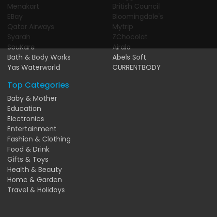
Menakart
British Council
EBay
Bloomingdale's
Qatar Airways
Mytrip
Syarah
ZChocolat
SouKare
Airalo
Bath & Body Works
Abels Soft
Yas Waterworld
CURRENTBODY
Top Categories
Baby & Mother
Education
Electronics
Entertainment
Fashion & Clothing
Food & Drink
Gifts & Toys
Health & Beauty
Home & Garden
Travel & Holidays