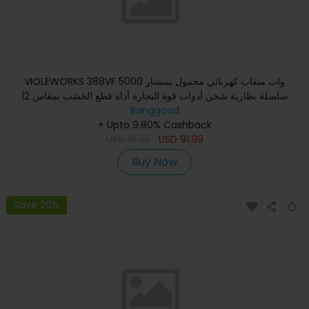
VIOLEWORKS 388VF 5000 وات مثقاب كهربائي محمول بمنشار
سلسلة بطارية شحن أدوات قوة النجارة أداة قطع الخشب بمقاس 12
بوصة مع
Banggood
+ Upto 9.80% Cashback
USD
111.99
USD
91.99
Buy Now
Save 20%