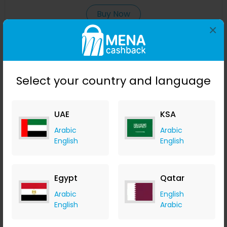
Buy Now
×
Save 25%
Select your country and language
UAE
KSA
Arabic
Arabic
English
English
مبراة منشار محمولة سلسلة المنشار المزدوج مبراة مبراة الحجر
Egypt
Qatar
الحجري مع شارب الحفر 2
Banggood
Arabic
English
+ Upto 9.80% Cashback
English
Arabic
USD
5.24
USD
2.69