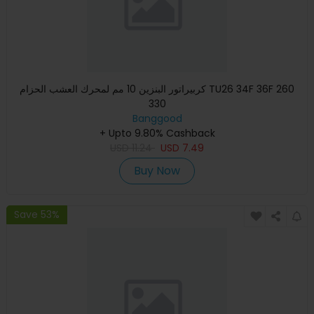
كربيراتور البنزين 10 مم لمحرك العشب الحزام TU26 34F 36F 260
330
Banggood
+ Upto 9.80% Cashback
USD
11.24
USD
7.49
Buy Now
Save 53%