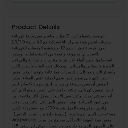
Product Details
التوصيفات:فيولوركس 21 فولت مناشير قص فروع كهربائية
لاسلكية مع 1/2 حزمة 2.0/3.0Ah بطاريات ليثيوم قوية محرك
بدون فرشاة قطر القطع 1.2 بوصة.هذه المقصات الكهربائية
للأغصان لها مجموعة واسعة من الاستخدامات ، ويمكن
استخدامها لجميع أنواع الحدائق والمنتزهات والمزارع والمراعي
الكبيرة والبساتين والمشاتل ، ويمكنك قطع العنب وأشجار الكرز
وأشجار التفاح وما إلى ذلك.ميزات:قوة عالية وتوفير الوقت:مقص
القص الكهربائي فيولوركس صُمم لعملية القص الفعالة. يمكن
للمقص أن يقص بسرعة ودون أن يلحق ضرر بالأغصان. ليس
فقط المقص كهربائي، ولكنه يحافظ على اليدين ويمنع الألم. كما
أنه لاسلكي بحيث يمكنك قص الأشجار بشكل أكثر ملاءمة، من
دون قيود المساحة. يوفر المقص الكهربائي الكثير من الوقت
والجهد. يوفر وقت العمل بنسبة 300٪ مع الاسترخاء الكبير.
مساعد جيد لأيدي الروماتيزم.【شفرة حادة من الصلب الخاص】
VIOLEWORKS مقص قمة المهنية اللاسلكي مصنوع من صلب
SK5 عالي الكربون الذي هو حاد ومقاوم للصدأ ، يمكن أن يستمر