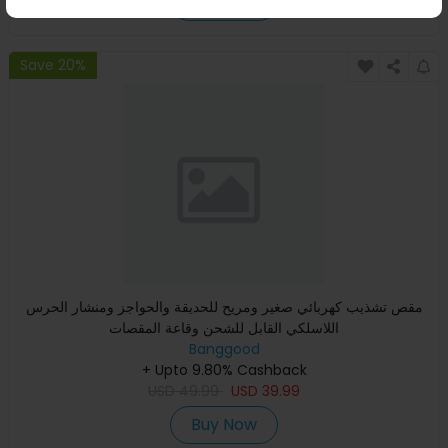
Buy Now
Save 20%
مقص تشذيب كهربائي صغير ومريح للحديقة والحواجز ومنشار الحرس
اللاسلكي القابل للشحن وقاعة المقصات
Banggood
+ Upto 9.80% Cashback
USD
49.99
USD
39.99
Buy Now