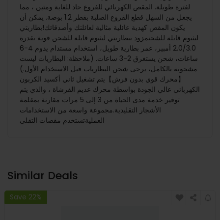
لفترة طويلة. المقص الكهربائي للفروع حاد للغاية ومتين ، مما
يجعل من السهل قطع الفروع الصلبة بقطر 1.2 بوصة. يمكن أن
يكون المقص كهدية عائلية مثالية لعائلتك وأصدقائك!بطاريتي
ليثيوم قابلة للشحنمزود ببطاريتي ليثيوم قابلة للشحن قوية بقدرة
2.0/3.0 أمبير، عمر بطارية طويل، استخدام مستدام يدوم 4-6
ساعات، شحن يستغرق 2-3 ساعات. (ملاحظة: البطاريات ليست
مشحونة بالكامل، يرجى شحن البطاريات قبل الاستخدام الأول.)
【محرك قوي بدون فرش】يتم تشغيل ثاني أكسيد الكربون
الكهربائي عالي الجودة بواسطة محرك عديم الفرشاة ، والذي يتم
توفير خدمة مدى الحياة من 3 إلى 5 مرات مقارنة بمقلمة
الأشجار التقليدية.مجموعة واسعة من الاستخدامات
العمليةتستخدم مقصات التقلي
Similar Deals
Save 22%