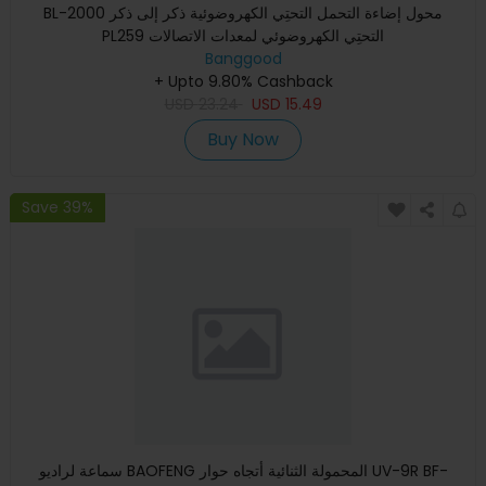
BL-2000 محول إضاءة التحمل التحتِي الكهروضوئية ذكر إلى ذكر
PL259 التحتِي الكهروضوئي لمعدات الاتصالات
Banggood
+ Upto 9.80% Cashback
USD
23.24
USD
15.49
Buy Now
Save 39%
سماعة لراديو BAOFENG المحمولة الثنائية أتجاه حوار UV-9R BF-