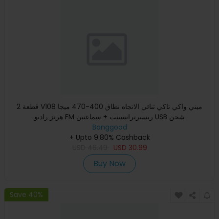
2 قطعة V108 ميني واكي تاكي ثنائي الاتجاه نطاق 400-470 ميجا
هرتز راديو FM ريسيرترانسينت + سماعتين USB شحن
Banggood
+ Upto 9.80% Cashback
USD
46.49
USD
30.99
Buy Now
Save 40%