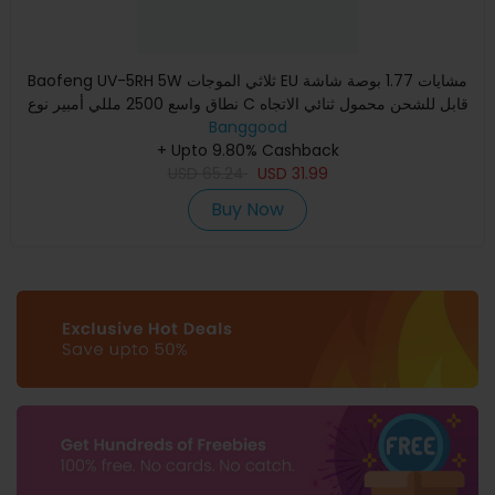
Baofeng UV-5RH 5W ثلاثي الموجات EU مشايات 1.77 بوصة شاشة
نطاق واسع 2500 مللي أمبير نوع C قابل للشحن محمول ثنائي الاتجاه
Banggood
+ Upto 9.80% Cashback
USD
65.24
USD
31.99
Buy Now