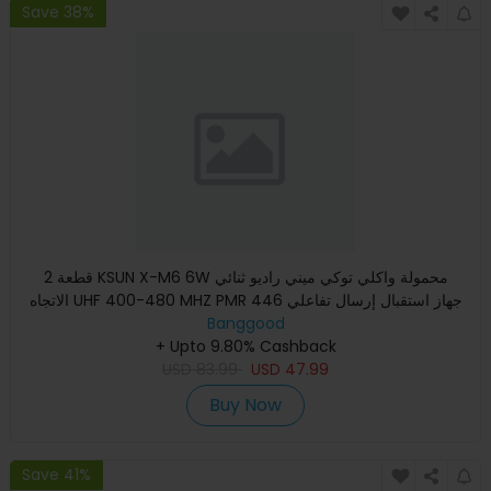
Save 38%
2 قطعة KSUN X-M6 6W محمولة واكلي توكي ميني راديو ثنائي
الاتجاه UHF 400-480 MHZ PMR 446 جهاز استقبال إرسال تفاعلي
Banggood
مع هوائ
+ Upto 9.80% Cashback
USD
83.99
USD
47.99
Buy Now
Save 41%