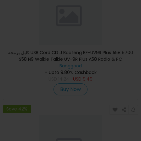
كابل برمجة USB Cord CD لـ Baofeng BF-UV9R Plus A58 9700
S58 N9 Walkie Talkie UV-9R Plus A58 Radio & PC
Banggood
+ Upto 9.80% Cashback
USD
14.24
USD
9.49
Buy Now
Save 42%