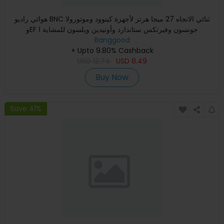
هوائي راديو BNC ثنائي الاتجاه 27 ميجا هرتز لأجهزة كينوود وموتورولا
وEF جونسون وفيرتكس ستاندارد وأونيدين ويلسون للمشاية ا
Banggood
+ Upto 9.80% Cashback
USD
12.74
USD
8.49
Buy Now
Save 41%