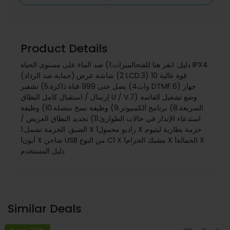
Product Details
دليل: انقر هنا للفتحالميزات:1) ضد الماء على مستوى الحياة IPX4
(حماية ضد الرذاذ).2) شاشة عرض LCD.3) قوة عالية 10
وات4) يصل حتى 999 قناة ذاكرة.5) تشفير DTMF.6) جهاز
إرسال / استقبال كامل النطاق U / V.7) وضع تشغيل القائمة
السريعة.8) برنامج الكمبيوتر.9) وظيفة نسخ متصلة.10) وظيفة
استدعاء الإنذار في حالات الطوارئ.11) تحديد النطاق العريض /
الضيق. الحزمة تشمل:1 X راديو محمول1 X حزمة بطارية ليثيوم
أيون1 X شاحن USB من النوع C1 X مشبك الحزام1 X الحمالة1 X
دليل المستخدم
Similar Deals