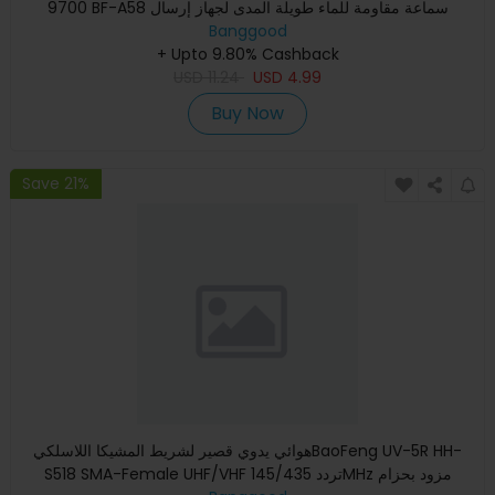
9700 BF-A58 سماعة مقاومة للماء طويلة المدى لجهاز إرسال
Banggood
واستقب
+ Upto 9.80% Cashback
USD
11.24
USD
4.99
Buy Now
Save 21%
هوائي يدوي قصير لشريط المشيکا اللاسلكيBaoFeng UV-5R HH-
S518 SMA-Female UHF/VHF تردد 145/435MHz مزود بحزام