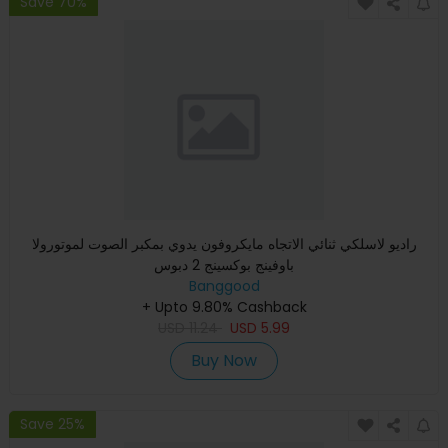
Save 70%
راديو لاسلكي ثنائي الاتجاه مايكروفون يدوي بمكبر الصوت لموتورولا
باوفينج بوكسينج 2 دبوس
Banggood
+ Upto 9.80% Cashback
USD
11.24
USD
5.99
Buy Now
Save 25%