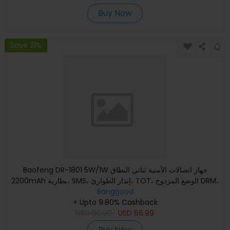
Buy Now
Save 21%
Baofeng DR-1801 5W/1W جهاز اتصالات الأمنية ثنائي النطاق
2200mAh بطارية، SMS، إنذار الطوارئ، TOT، الوضع المزدوج DRM،
Banggood
رادي
+ Upto 9.80% Cashback
USD
90.99
USD
66.99
Buy Now