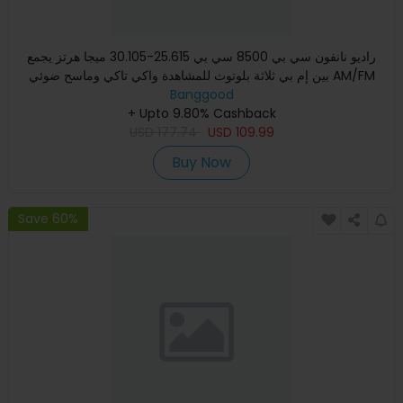
راديو نانفون سي بي 8500 سي بي 25.615-30.105 ميجا هرتز يجمع
بين إم بي ثلاثة بلوتوث للمشاهدة واكي تاكي وماسح ضوئي AM/FM
Banggood
مس
+ Upto 9.80% Cashback
USD
177.74
USD
109.99
Buy Now
Save 60%