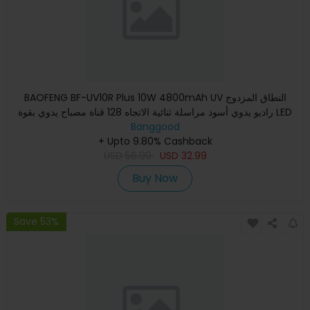
BAOFENG BF-UV10R Plus 10W 4800mAh UV النطاق المزدوج
راديو يدوي أسود مراسلة ثنائية الاتجاه 128 قناة مصباح يدوي بقوة LED
Banggood
ق
+ Upto 9.80% Cashback
USD
56.99
USD
32.99
Buy Now
Save 53%