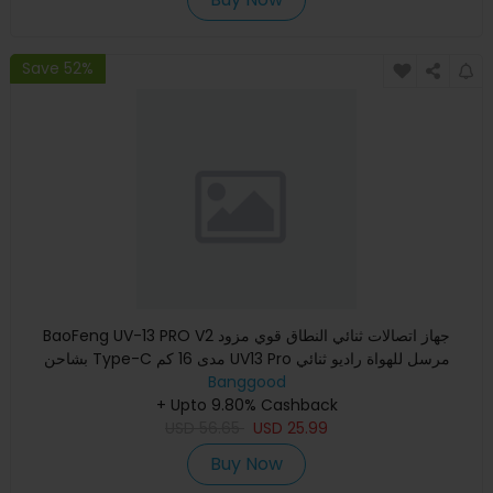
Save 52%
BaoFeng UV-13 PRO V2 جهاز اتصالات ثنائي النطاق قوي مزود
بشاحن Type-C مدى 16 كم UV13 Pro مرسل للهواة راديو ثنائي
Banggood
الاتجاه
+ Upto 9.80% Cashback
USD
56.65
USD
25.99
Buy Now