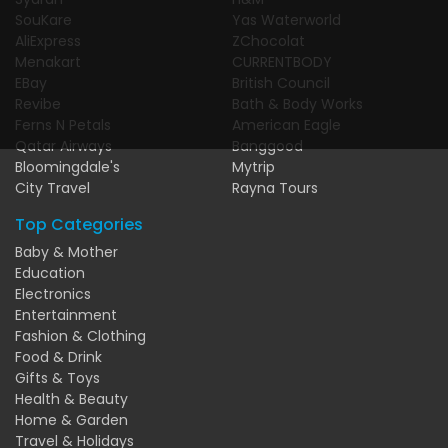
SouKare
Yas Waterworld
AliExpress
ZChocolat
Menakart
CURRENTBODY
EBay
British Council
Revibe
Bath & Body Works
Ferns N Petals
American Eagle
Qatar Airways
Banggood
Bloomingdale's
Mytrip
City Travel
Rayna Tours
Top Categories
Baby & Mother
Education
Electronics
Entertainment
Fashion & Clothing
Food & Drink
Gifts & Toys
Health & Beauty
Home & Garden
Travel & Holidays