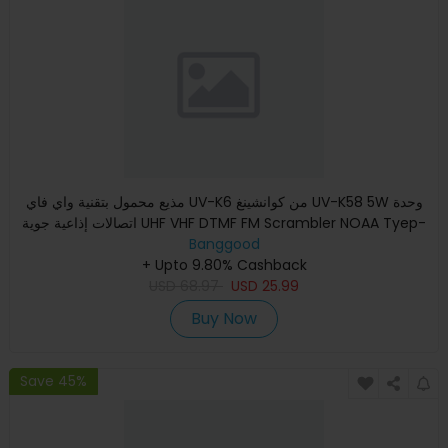
مذيع محمول بتقنية واي فاي UV-K6 من كوانشينغ UV-K58 5W وحدة
اتصالات إذاعية جوية UHF VHF DTMF FM Scrambler NOAA Tyep-
Banggood
C Cha
+ Upto 9.80% Cashback
USD
68.97
USD
25.99
Buy Now
Save 45%