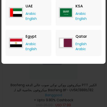
USD
14.24
USD
6.99
UAE
KSA
Buy Now
Arabic
Arabic
English
English
Save 59%
Egypt
Qatar
Arabic
English
English
Arabic
Baofeng ميكروفون ووكي توكي صوت عالي الدقة PTT الكبير
ميكروفون بخاصية اليد لـ Baofeng BF- UV5R/888S/82
Banggood
+ Upto 9.80% Cashback
USD
26.99
USD
17.99