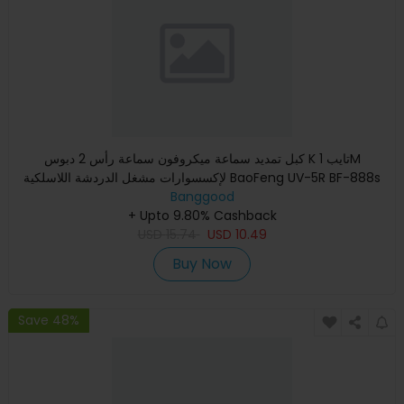
كبل تمديد سماعة ميكروفون سماعة رأس 2 دبوس K تايب 1M
لإكسسوارات مشغل الدردشة اللاسلكية BaoFeng UV-5R BF-888s
Banggood
+ Upto 9.80% Cashback
USD
15.74
USD
10.49
Buy Now
Save 48%