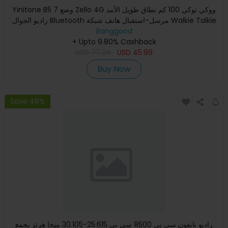
Yinitone B5 7 وضع Zello 4G ووكي توكي 100 كم نطاق طويل الأمد
راديو الجوال Bluetooth مرسل-استقبال هاتف شبكة Walkie Talkie
Banggood
+ Upto 9.80% Cashback
USD
77.24
USD
45.99
Buy Now
Save 48%
راديو نانفون سي بي 8500 سي بي 25.615-30.105 ميجا هرتز يجمع