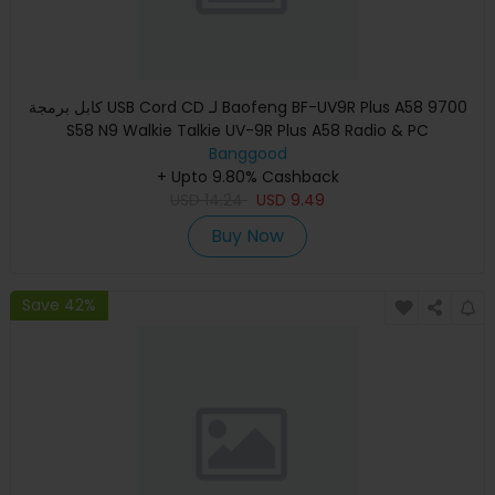
كابل برمجة USB Cord CD لـ Baofeng BF-UV9R Plus A58 9700
S58 N9 Walkie Talkie UV-9R Plus A58 Radio & PC
Banggood
+ Upto 9.80% Cashback
USD
14.24
USD
9.49
Buy Now
Save 42%