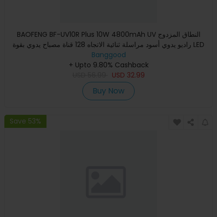
BAOFENG BF-UV10R Plus 10W 4800mAh UV النطاق المزدوج
راديو يدوي أسود مراسلة ثنائية الاتجاه 128 قناة مصباح يدوي بقوة LED
Banggood
ق
+ Upto 9.80% Cashback
USD
56.99
USD
32.99
Buy Now
Save 53%