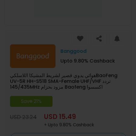
Banggood
Upto 9.80% Cashback
هوائي يدوي قصير لشريط المشيکا اللاسلكيBaoFeng
UV-5R HH-S518 SMA-Female UHF/VHF تردد
145/435MHz مزود بحزام Baofeng اكسسوا
Save 21%
USD 15.49
USD 23.24
+ Upto 9.80% Cashback