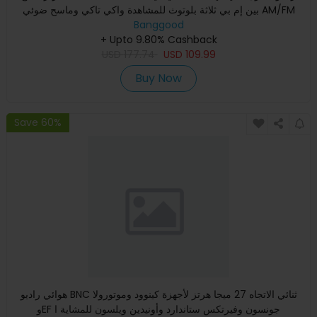
بين إم بي ثلاثة بلوتوث للمشاهدة واكي تاكي وماسح ضوئي AM/FM
Banggood
مس
+ Upto 9.80% Cashback
USD
177.74
USD
109.99
Buy Now
Save 60%
هوائي راديو BNC ثنائي الاتجاه 27 ميجا هرتز لأجهزة كينوود وموتورولا
وEF جونسون وفيرتكس ستاندارد وأونيدين ويلسون للمشاية ا