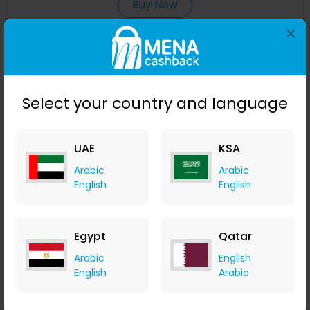
Buy Now
×
Save 40%
Select your country and language
UAE
KSA
Arabic
Arabic
English
English
هوائي SMA-F للسيارة UHF 400-480 ميجاهرتز لجهاز الراديو ثنائي
الاتجاه لـ BAOFENG UV-5R UV-B5 UV-B6 GT-3 Walkie Talkie
Egypt
Qatar
Banggood
Arabic
English
+ Upto 9.80% Cashback
English
Arabic
USD
14.24
USD
6.99
Buy Now