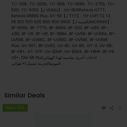
TC-268، TC-268S، TC-368، TC-368S، TC-370S، TC-
500، TC-500S【لـ VEASU】: UV-8DRRetevis H777،
Retevis R888S Plus، RT-5R【لـ TYT】: TH-UVF1 T2 T3
F6 300 500 600 800 900 9900【بالنسبة لـBAOFENG】:
BF-666S، BF-777S، BF-888S، BF-320، BF-480، BF-
490، BF-V6، BF-V8، BF-388A، BF-UV5R، BF-UV5RA، BF-
UV5RB، BF-UV5RC، BF-UV5RD، BF-UV5RE، BF-UV5RE
Plus، UV-5RT، BF-UV82، UV-B5، UV-B6، GT-3، UV-6R،
BF-F8+، GT-3TP، UV-82HP، UV-82HX، BF-F8HP، BF-F9
V2+، DM-5R Plusاذاعات أخرى مناسبة لهذا الهوائي
الموصلالحزمة تشمل:1× هوائي
Similar Deals
Save 70%