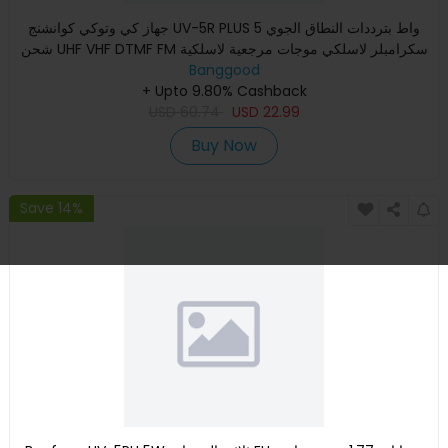
جهاز كي وتوكي كوانشنج UV-5R PLUS 5 واط بترددات النطاق الجوي
شحن UHF VHF DTMF FM سكرامبلر لاسلكي موجات مرجعية لاسلكية
Banggood
طري
+ Upto 9.80% Cashback
USD
60.74
USD
22.99
Buy Now
Save 14%