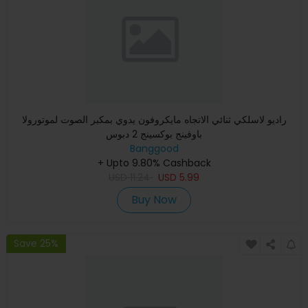
راديو لاسلكي ثنائي الاتجاه مايكروفون يدوي بمكبر الصوت لموتورولا
باوفينج بوكسينج 2 دبوس
Banggood
+ Upto 9.80% Cashback
USD
11.24
USD
5.99
Buy Now
Save 25%