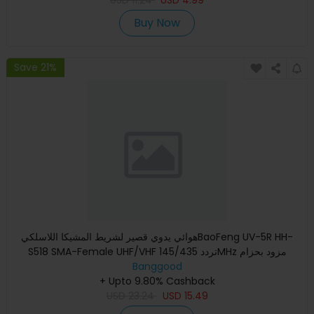
Buy Now
Save 21%
هوائي يدوي قصير لشريط المشيکا اللاسلكيBaoFeng UV-5R HH-
S518 SMA-Female UHF/VHF تردد 145/435MHz مزود بحزام
Banggood
Baofeng اكسسوا
+ Upto 9.80% Cashback
USD
23.24
USD
15.49