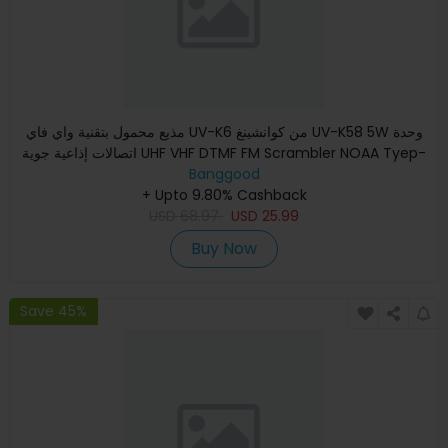
مذيع محمول بتقنية واي فاي UV-K6 من كوانشينغ UV-K58 5W وحدة
اتصالات إذاعية جوية UHF VHF DTMF FM Scrambler NOAA Tyep-
Banggood
C Cha
+ Upto 9.80% Cashback
USD
68.97
USD
25.99
Buy Now
Save 45%