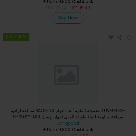
+ Upto 9.80% Cashback
USD
23.24
USD
15.49
Buy Now
Save 39%
سماعة لراديو BAOFENG المحمولة الثنائية أتجاه حوار UV-9R BF-
9700 BF-A58 سماعة مقاومة للماء طويلة المدى لجهاز إرسال
Banggood
واستقب
+ Upto 9.80% Cashback
USD
11.24
USD
4.99