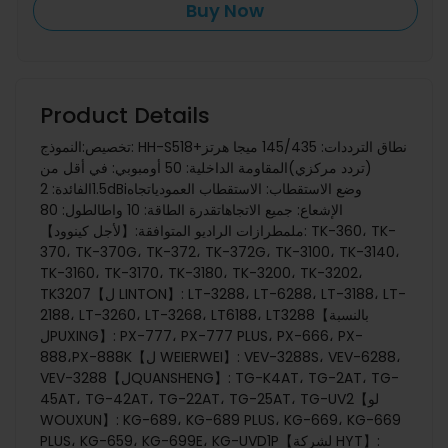
Buy Now
Product Details
تخصيص:النموذج: HH-S518+نطاق الترددات: 145/435 ميجا هرتز
(تردد مركزي)المقاومة الداخلية: 50 أومبوبي: في أقل من
1.5الفائدة: 2dBiوضع الاستقطاب: الاستقطاب العمودياتجاه
الإشعاع: جميع الاتجاهاتقدرة الطاقة: 10 واطالطول: 80
ملمطرازات الراديو المتوافقة:【لأجل كينوود】: TK-360، TK-
370، TK-370G، TK-372، TK-372G، TK-3100، TK-3140،
TK-3160، TK-3170، TK-3180، TK-3200، TK-3202،
TK3207【ل LINTON】: LT-3288، LT-6288، LT-3188، LT-
2188، LT-3260، LT-3268، LT6188، LT3288【بالنسبة
لPUXING】: PX-777، PX-777 PLUS، PX-666، PX-
888،PX-888K【ل WEIERWEI】: VEV-3288S، VEV-6288،
VEV-3288【لQUANSHENG】: TG-K4AT، TG-2AT، TG-
45AT، TG-42AT، TG-22AT، TG-25AT، TG-UV2【لو
WOUXUN】: KG-689، KG-689 PLUS، KG-669، KG-669
PLUS، KG-659، KG-699E، KG-UVD1P【لشركة HYT】: