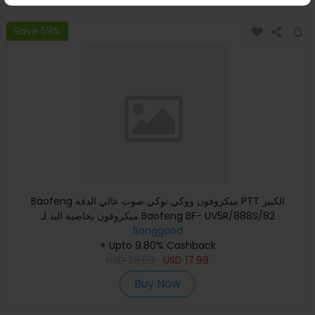
Save 59%
Baofeng ميكروفون ووكي توكي صوت عالي الدقة PTT الكبير
ميكروفون بخاصية اليد لـ Baofeng BF- UV5R/888S/82
Banggood
+ Upto 9.80% Cashback
USD
26.99
USD
17.99
Buy Now