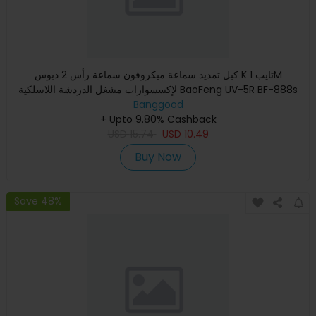
كبل تمديد سماعة ميكروفون سماعة رأس 2 دبوس K تايب 1M
لإكسسوارات مشغل الدردشة اللاسلكية BaoFeng UV-5R BF-888s
Banggood
+ Upto 9.80% Cashback
USD
15.74
USD
10.49
Buy Now
Save 48%