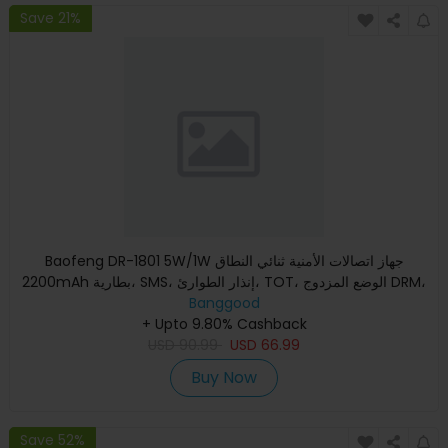
Save 21%
Baofeng DR-1801 5W/1W جهاز اتصالات الأمنية ثنائي النطاق
2200mAh بطارية، SMS، إنذار الطوارئ، TOT، الوضع المزدوج DRM،
Banggood
رادي
+ Upto 9.80% Cashback
USD
90.99
USD
66.99
Buy Now
Save 52%