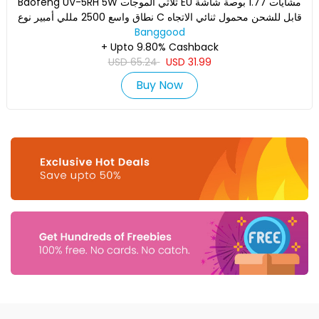
Baofeng UV-5RH 5W ثلاثي الموجات EU مشايات 1.77 بوصة شاشة
نطاق واسع 2500 مللي أمبير نوع C قابل للشحن محمول ثنائي الاتجاه
Banggood
+ Upto 9.80% Cashback
USD
65.24
USD
31.99
Buy Now