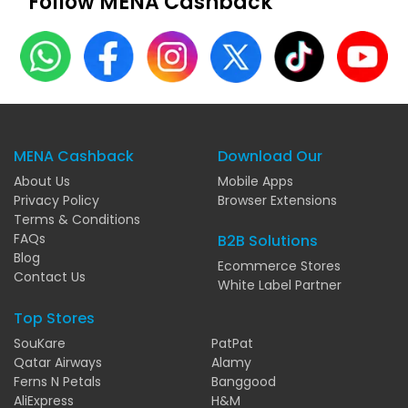
Follow MENA Cashback
MENA Cashback
Download Our
About Us
Mobile Apps
Privacy Policy
Browser Extensions
Terms & Conditions
FAQs
B2B Solutions
Blog
Ecommerce Stores
Contact Us
White Label Partner
Top Stores
SouKare
PatPat
Qatar Airways
Alamy
Ferns N Petals
Banggood
AliExpress
H&M