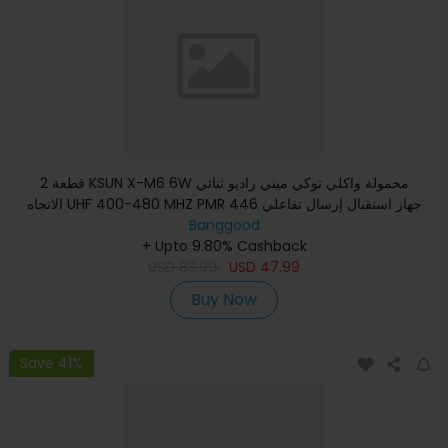
2 قطعة KSUN X-M6 6W محمولة واكلي توكي ميني راديو ثنائي
الاتجاه UHF 400-480 MHZ PMR 446 جهاز استقبال إرسال تفاعلي
Banggood
مع هوائ
+ Upto 9.80% Cashback
USD
83.99
USD
47.99
Buy Now
Save 41%