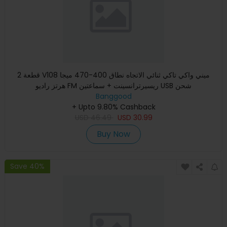
2 قطعة V108 ميني واكي تاكي ثنائي الاتجاه نطاق 400-470 ميجا
هرتز راديو FM ريسيرترانسينت + سماعتين USB شحن
Banggood
+ Upto 9.80% Cashback
USD
46.49
USD
30.99
Buy Now
Save 40%