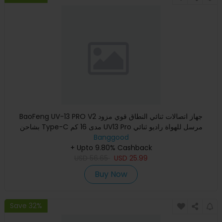
BaoFeng UV-13 PRO V2 جهاز اتصالات ثنائي النطاق قوي مزود
بشاحن Type-C مدى 16 كم UV13 Pro مرسل للهواة راديو ثنائي
Banggood
الاتجاه
+ Upto 9.80% Cashback
USD
56.65
USD
25.99
Buy Now
Save 32%