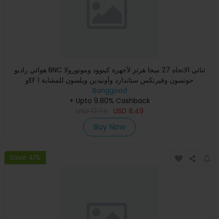
هوائي راديو BNC ثنائي الاتجاه 27 ميجا هرتز لأجهزة كينوود وموتورولا
وEF جونسون وفيرتكس ستاندارد وأونيدين ويلسون للمشاية ا
Banggood
+ Upto 9.80% Cashback
USD
12.74
USD
8.49
Buy Now
Save 41%