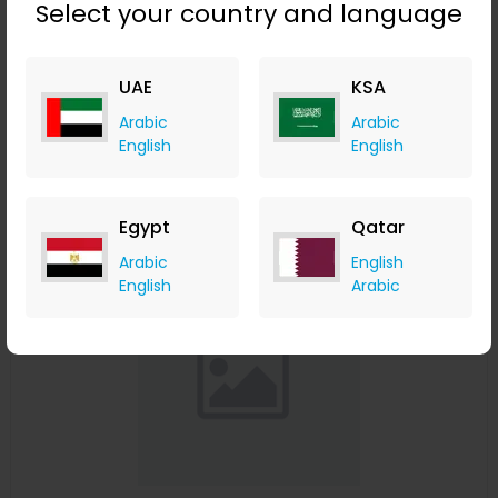
Select your country and language
هوائي SMA-F للسيارة UHF 400-480 ميجاهرتز لجهاز الراديو ثنائي
الاتجاه لـ BAOFENG UV-5R UV-B5 UV-B6 GT-3 Walkie Talkie
UAE
KSA
Banggood
+ Upto 9.80% Cashback
Arabic
Arabic
USD
14.24
USD
6.99
English
English
Buy Now
Egypt
Qatar
Save 59%
Arabic
English
English
Arabic