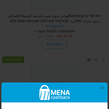
هوائي يدوي قصير لشريط المشيکا اللاسلكيBaoFeng UV-5R HH-
S518 SMA-Female UHF/VHF تردد 145/435MHz مزود بحزام
Banggood
Baofeng اكسسوا
+ Upto 9.80% Cashback
USD
23.24
USD
15.49
Buy Now
Save 40%
×