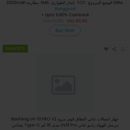
2200mAh بطارية، SMS، إنذار الطوارئ، TOT، الوضع المزدوج DRM،
Banggood
رادي
+ Upto 9.80% Cashback
USD
90.99
USD
66.99
Buy Now
Save 52%
BaoFeng UV-13 PRO V2 جهاز اتصالات ثنائي النطاق قوي مزود
بشاحن Type-C مدى 16 كم UV13 Pro مرسل للهواة راديو ثنائي