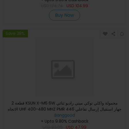
USD
174.74
USD
104.99
Buy Now
Save 38%
2 قطعة KSUN X-M6 6W محمولة واكلي توكي ميني راديو ثنائي
الاتجاه UHF 400-480 MHZ PMR 446 جهاز استقبال إرسال تفاعلي
Banggood
مع هوائ
+ Upto 9.80% Cashback
USD
83.99
USD
47.99