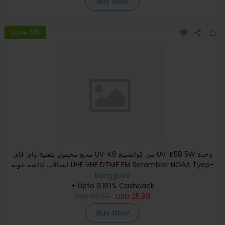
Buy Now
Save 51%
مذيع محمول بتقنية واي فاي UV-K6 من كوانشينغ UV-K58 5W وحدة
اتصالات إذاعية جوية UHF VHF DTMF FM Scrambler NOAA Tyep-
Banggood
C Cha
+ Upto 9.80% Cashback
USD
68.97
USD
25.99
Buy Now