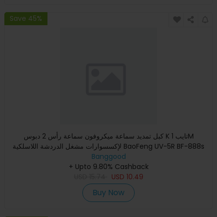
Save 45%
كبل تمديد سماعة ميكروفون سماعة رأس 2 دبوس K تايب 1M
لإكسسوارات مشغل الدردشة اللاسلكية BaoFeng UV-5R BF-888s
Banggood
+ Upto 9.80% Cashback
USD
15.74
USD
10.49
Buy Now