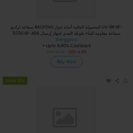
سماعة لراديو BAOFENG المحمولة الثنائية أتجاه حوار UV-9R BF-
9700 BF-A58 سماعة مقاومة للماء طويلة المدى لجهاز إرسال
Banggood
واستقب
+ Upto 9.80% Cashback
USD
11.24
USD
4.99
Buy Now
Save 21%