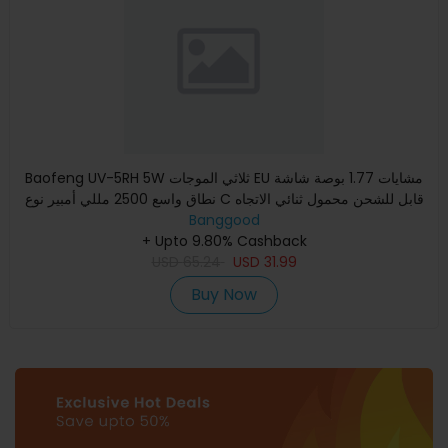
Baofeng UV-5RH 5W ثلاثي الموجات EU مشايات 1.77 بوصة شاشة
نطاق واسع 2500 مللي أمبير نوع C قابل للشحن محمول ثنائي الاتجاه
Banggood
+ Upto 9.80% Cashback
USD
65.24
USD
31.99
Buy Now