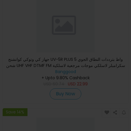
جهاز كي وتوكي كوانشنج UV-5R PLUS 5 واط بترددات النطاق الجوي
شحن UHF VHF DTMF FM سكرامبلر لاسلكي موجات مرجعية لاسلكية
Banggood
طري
+ Upto 9.80% Cashback
USD
60.74
USD
22.99
Buy Now
Save 14%