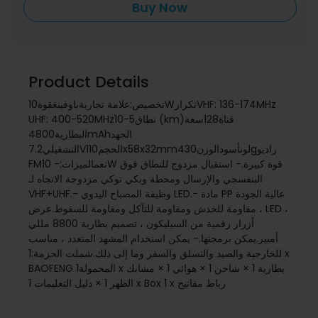
Buy Now
Product Details
تخصيص:علامة تجاريةباوفينغقوة10Wتكرار‏VHF: 136-174MHz
UHF: 400-520MHzنطاق5-10 (km)قناة128سعة
البطارية4800mAhالجهد
التشغيلي7.2Vالحجم110x58x32mmلونأسودالوزن430gراديو
FMنعمالميزات:- 10W قوة كبيرة.- استقبال مزدوج للنطاق فوق
البنفسجي والإرسال ومحطة ويكي توكي مزدوجة الاتجاه لـ
، مقاومة للخدش ومقاومة للتآكل ومقاومة للسقوط.عرض LED ،
أزرار رقمية من السيليكون ، تصميم بطارية 8800 مللي
أمبير.يمكن برمجتها.- يمكن استخدام المشهد المتعدد ، مناسب
للخارجية والصيد والتسلق والسفر وما إلى ذلك.شملت الحزمة:1 x
BAOFENG المحمولة1 x بطارية 1 × شاحن 1 × هوائي 1 × مشابك
الظهر 1 × دليل التعليمات 1 x Box 1 x رباط مفاتيح