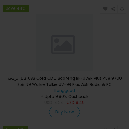
Save 44%
كابل برمجة USB Cord CD لـ Baofeng BF-UV9R Plus A58 9700
S58 N9 Walkie Talkie UV-9R Plus A58 Radio & PC
Banggood
+ Upto 9.80% Cashback
USD
14.24
USD
9.49
Buy Now