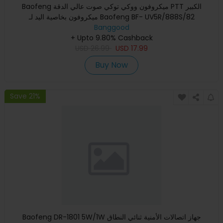
Baofeng ميكروفون ووكي توكي صوت عالي الدقة PTT الكبير
ميكروفون بخاصية اليد لـ Baofeng BF- UV5R/888S/82
Banggood
+ Upto 9.80% Cashback
USD
26.99
USD
17.99
Buy Now
Save 21%
Baofeng DR-1801 5W/1W جهاز اتصالات الأمنية ثنائي النطاق