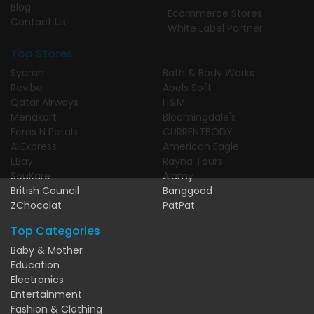
Blog
Ecommerce Stores
Contact Us
White Label Partner
Top Stores
Syarah
Bath & Body Works
Revibe
Abels Soft
Qatar Airways
H&M
Menakart
Bloomingdale's
Ferns N Petals
CURRENTBODY
AliExpress
American Eagle
EBay
Rayna Tours
SouKare
Alamy
British Council
Banggood
ZChocolat
PatPat
Top Categories
Baby & Mother
Education
Electronics
Entertainment
Fashion & Clothing