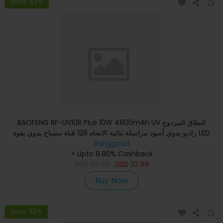
Save 42%
BAOFENG BF-UV10R Plus 10W 4800mAh UV النطاق المزدوج
راديو يدوي أسود مراسلة ثنائية الاتجاه 128 قناة مصباح يدوي بقوة LED
Banggood
ق
+ Upto 9.80% Cashback
USD
56.99
USD
32.99
Buy Now
Save 53%