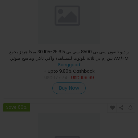
راديو نانفون سي بي 8500 سي بي 25.615-30.105 ميجا هرتز يجمع
بين إم بي ثلاثة بلوتوث للمشاهدة واكي تاكي وماسح ضوئي AM/FM
Banggood
مس
+ Upto 9.80% Cashback
USD
177.74
USD
109.99
Buy Now
Save 60%