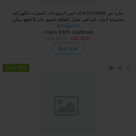
آلة قَص الرغوة ذات الشفرات الكهربائية GOCHANGE عبارة عن
مجموعة أدوات قلم قَص تعمل بالطاقة تحتوي على 8 قِطع. يمكن
استخدام
Banggood
+ Upto 9.80% Cashback
USD
39.82
USD
32.10
Buy Now
Save 39%