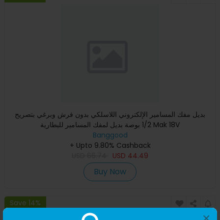
بديل مفك المسامير الإلكتروني اللاسلكي بدون فرش وبرغي بتصريح
1/2 بوصة بديل لمفك المسامير للبطارية Mak 18V
Banggood
+ Upto 9.80% Cashback
USD
66.74
USD
44.49
Buy Now
Save 14%
×