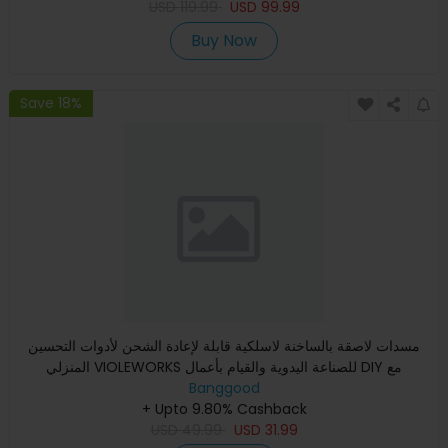
USD
119.99
USD
99.99
Buy Now
Save 18%
مسدات لاصقة بالساخنة لاسلكية قابلة لإعادة الشحن لأدوات التحسين
المنزلي VIOLEWORKS للصناعة اليدوية والقيام بأعمال DIY مع
Banggood
+ Upto 9.80% Cashback
USD
49.99
USD
31.99