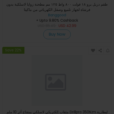
طقم دريل برو ١٨ فولت ٨٠٠ واط ١٢٥ مم مطحنة زوايا لاسلكية بدون
فرشاة لجهاز تلميع وصقل الكهربائي من ماكيتا
Banggood
+ Upto 9.80% Cashback
USD
85.49
USD
42.99
Buy Now
Save 22%
مثقاب إلكتريكي لاسلكي بمفتاح أثر 10 ملم Drillpro 350N.m لبطارية