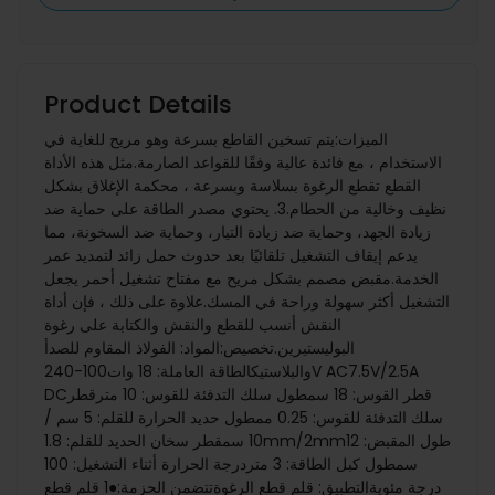
Product Details
الميزات:يتم تسخين القاطع بسرعة وهو مريح للغاية في
الاستخدام ، مع فائدة عالية وفقًا للقواعد الصارمة.مثل هذه الأداة
القطع تقطع الرغوة بسلاسة وبسرعة ، محكمة الإغلاق بشكل
نظيف وخالية من الحطام.3. يحتوي مصدر الطاقة على حماية ضد
زيادة الجهد، وحماية ضد زيادة التيار، وحماية ضد السخونة، مما
يدعم إيقاف التشغيل تلقائيًا بعد حدوث حمل زائد لتمديد عمر
الخدمة.مقبض مصمم بشكل مريح مع مفتاح تشغيل أحمر يجعل
التشغيل أكثر سهولة وراحة في المسك.علاوة على ذلك ، فإن أداة
النقش أنسب للقطع والنقش والكتابة على رغوة
البوليستيرين.تخصيص:المواد: الفولاذ المقاوم للصدأ
والبلاستيكالطاقة العاملة: 18 وات100-240V AC7.5V/2.5A
DCقطر القوس: 18 سمطول سلك التدفئة للقوس: 10 مترقطر
سلك التدفئة للقوس: 0.25 ممطول حديد الحرارة للقلم: 5 سم /
10 سمقطر سخان الحديد للقلم: 1.8mm/2mmطول المقبض: 12
سمطول كبل الطاقة: 3 متردرجة الحرارة أثناء التشغيل: 100
درجة مئويةالتطبيق: قلم قطع الرغوةتتضمن الحزمة:●1 قلم قطع