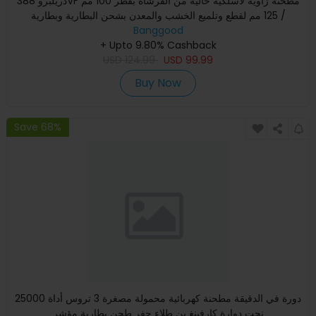
دريلبرو 388VF مطحنة زاوية لاسلكية خالية من الفرشاة بقطر 100 مم
/ 125 مم لقطع وتلميع الخشب والمعدن بشحن البطارية وبطارية
Banggood
+ Upto 9.80% Cashback
USD
124.99
USD
99.99
Buy Now
Save 68%
25000 دورة في الدقيقة مطحنة كهربائية محمولة مصغرة 3 تروس أداة
نحت دوارة كارفينغ بن طلاء حفر طحن بطارية مؤشر