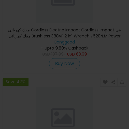
مفك كهربائي Cordless Electric Impact Cordless Impact في
مفك كهربائي Brushless 388VF 2 in1 Wrench ، 520N.M Power
Banggood
Tool W /
+ Upto 9.80% Cashback
USD
107.99
USD
63.99
Buy Now
Save 47%