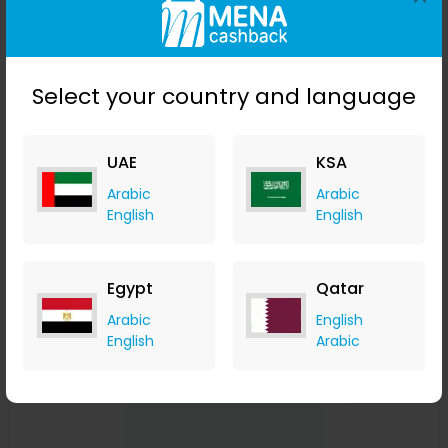
Select your country and language
UAE
KSA
Arabic
Arabic
مفك برغي كهربائي محمول بثلاث سرعات من دريل برو ٣ أضواء
English
English
ولاسلكي لبطارية ماكيتا 18 فولت
Banggood
+ Upto 9.80% Cashback
Egypt
Qatar
USD
59.99
USD
34.99
Arabic
English
Buy Now
English
Arabic
Save 31%