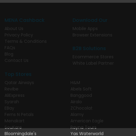
MENA Cashback
Download Our
About Us
Mobile Apps
Privacy Policy
Browser Extensions
Terms & Conditions
FAQs
B2B Solutions
Blog
Ecommerce Stores
Contact Us
White Label Partner
Top Stores
Qatar Airways
H&M
Revibe
Abels Soft
AliExpress
Banggood
Syarah
Airalo
EBay
ZChocolat
Ferns N Petals
Alamy
Menakart
American Eagle
SouKare
Rayna Tours
Bloomingdale's
Yas Waterworld