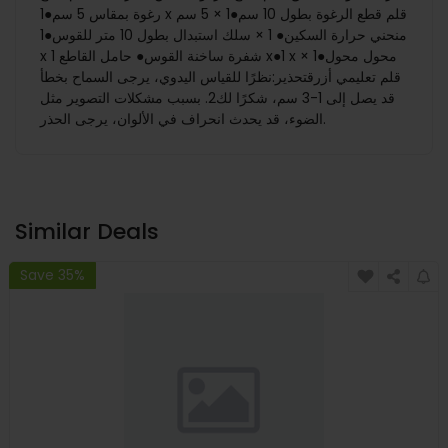
رغوة بمقاس 5 سم●1 x قلم قطع الرغوة بطول 10 سم●1 × 5 سم
منحني حرارة السكين● 1 × سلك استبدال بطول 10 متر للقوس●1
x شفرة ساخنة القوس● حامل القاطع 1 x●1 x محول محول●1 ×
قلم تعليمي أزرقتحذير:نظرًا للقياس اليدوي، يرجى السماح بخطأ
قد يصل إلى 1-3 سم، شكرًا لك2. بسبب مشكلات التصوير مثل
الضوء، قد يحدث انحراف في الألوان، يرجى الحذر.
Similar Deals
Save 35%