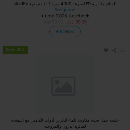
Mak18V سرعة 4000 دورة / دقيقة ضوء LED للمثاقب القوية
Banggood
+ Upto 9.80% Cashback
USD
59.99
USD
39.99
Buy Now
Save 25%
حقيبة حمل صلبة مقاومة للماء لتخزين أدوات الكاميرا مع إسفنجة
لطائرة الدرون والمروحية