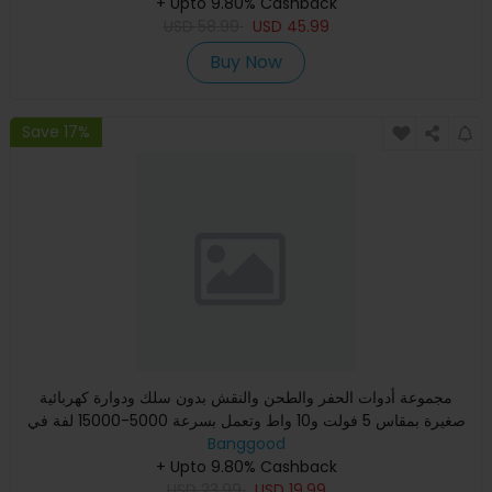
+ Upto 9.80% Cashback
USD
58.99
USD
45.99
Buy Now
Save 17%
مجموعة أدوات الحفر والطحن والنقش بدون سلك ودوارة كهربائية
صغيرة بمقاس 5 فولت و10 واط وتعمل بسرعة 5000-15000 لفة في
الدقي
Banggood
+ Upto 9.80% Cashback
USD
23.99
USD
19.99