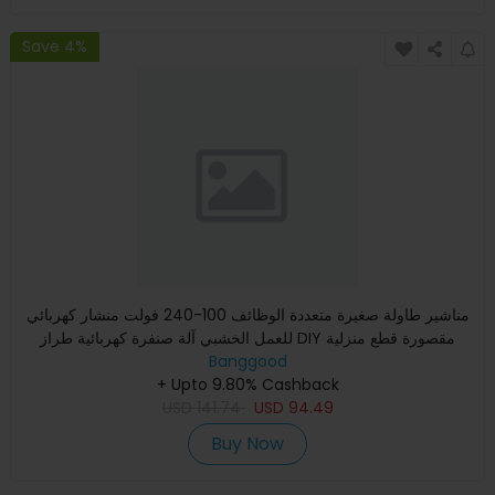
Save 4%
مناشير طاولة صغيرة متعددة الوظائف 100-240 فولت منشار كهربائي
للعمل الخشبي آلة صنفرة كهربائية طراز DIY مقصورة قطع منزلية
Banggood
+ Upto 9.80% Cashback
USD
141.74
USD
94.49
Buy Now