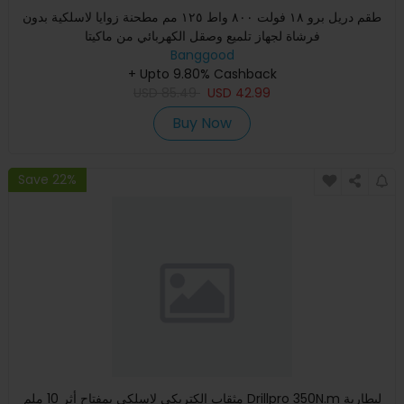
طقم دريل برو ١٨ فولت ٨٠٠ واط ١٢٥ مم مطحنة زوايا لاسلكية بدون
فرشاة لجهاز تلميع وصقل الكهربائي من ماكيتا
Banggood
+ Upto 9.80% Cashback
USD
85.49
USD
42.99
Buy Now
Save 22%
مثقاب إلكتريكي لاسلكي بمفتاح أثر 10 ملم Drillpro 350N.m لبطارية