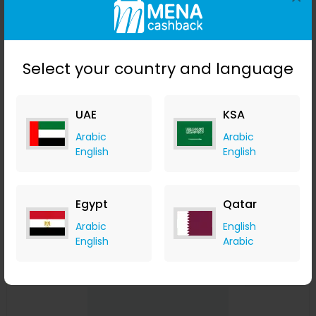
Select your country and language
UAE
KSA
Arabic
Arabic
مفك برغي كهربائي محمول بثلاث سرعات من دريل برو ٣ أضواء
English
English
ولاسلكي لبطارية ماكيتا 18 فولت
Banggood
+ Upto 9.80% Cashback
Egypt
Qatar
USD
59.99
USD
34.99
Arabic
English
Buy Now
English
Arabic
Save 31%