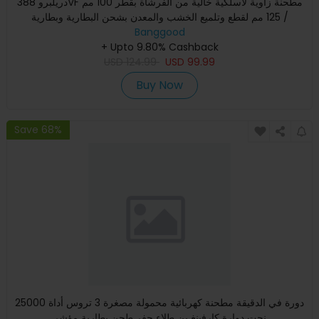
دريلبرو 388VF مطحنة زاوية لاسلكية خالية من الفرشاة بقطر 100 مم
/ 125 مم لقطع وتلميع الخشب والمعدن بشحن البطارية وبطارية
Banggood
+ Upto 9.80% Cashback
USD
124.99
USD
99.99
Buy Now
Save 68%
25000 دورة في الدقيقة مطحنة كهربائية محمولة مصغرة 3 تروس أداة
نحت دوارة كارفينغ بن طلاء حفر طحن بطارية مؤشر