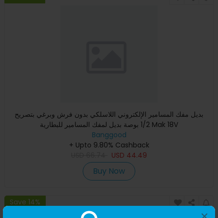
بديل مفك المسامير الإلكتروني اللاسلكي بدون فرش وبرغي بتصريح
1/2 بوصة بديل لمفك المسامير للبطارية Mak 18V
Banggood
+ Upto 9.80% Cashback
USD
66.74
USD
44.49
Buy Now
Save 14%
×