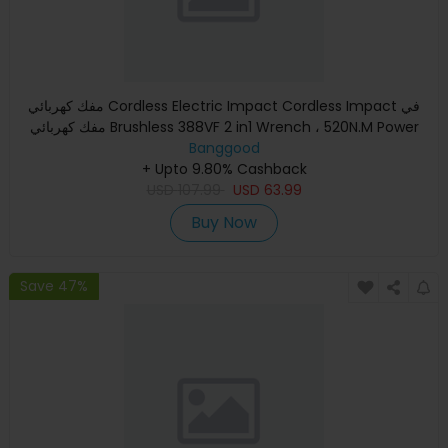
مفك كهربائي Cordless Electric Impact Cordless Impact في
مفك كهربائي Brushless 388VF 2 in1 Wrench ، 520N.M Power
Banggood
Tool W /
+ Upto 9.80% Cashback
USD
107.99
USD
63.99
Buy Now
Save 47%