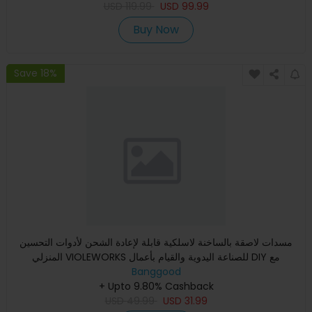
USD
119.99
USD
99.99
Buy Now
Save 18%
مسدات لاصقة بالساخنة لاسلكية قابلة لإعادة الشحن لأدوات التحسين
المنزلي VIOLEWORKS للصناعة اليدوية والقيام بأعمال DIY مع
Banggood
+ Upto 9.80% Cashback
USD
49.99
USD
31.99