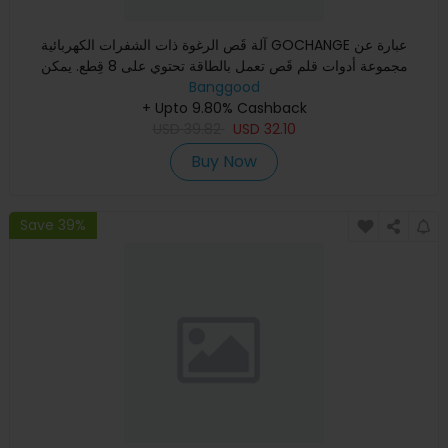
آلة قَص الرغوة ذات الشفرات الكهربائية GOCHANGE عبارة عن
مجموعة أدوات قلم قَص تعمل بالطاقة تحتوي على 8 قِطع. يمكن
استخدام
Banggood
+ Upto 9.80% Cashback
USD
39.82
USD
32.10
Buy Now
Save 39%