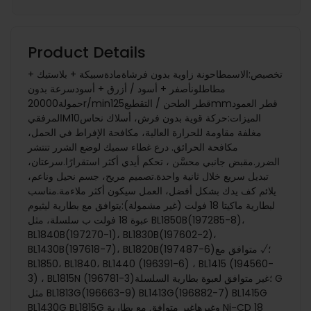
Product Details
تخصيص:الاسمطاحونة زاوية بدون فرشاةمادةسبيكة + بلاستيك +
مطاطلونأصفر + أسود / أزرق + أسودسرعة بدون
حمولة20000r/minقطر الطحن / التقطيع125mmقطر العمود
المرفقيM10الميزات:حركة قوية بدون فرش، أسلاك نحاس
مغلفة مقاومة للحرارة العالية، مكافحة الإفراط في الحمل،
مكافحة الحرائق. درع غطاء سميك لوضع الشرر تنتشر
الضرر.مقبض جانبي محسَّن ، تحكم أيدي أكثر استقرارًا.سرعتان،
تبديل سريع خلال ثانية واحدة.تصميم مريح، جسم نحيل وناعم،
يلائم كف يدك بشكل أفضل، العمل سيكون أكثر ملاءمة.مناسب
لبطارية ماكيتا 18 فولت (غير مشمولة):يتوافق مع بطارية ليثيوم
عبوة 18 فولت ب سلسلة، مثل BL1850B(197285-8)،
BL1840B(197270-1)، BL1830B(197602-2)،
BL1430B(197618-7)، BL1820B(197487-6)؛√ متوافق مع
BL1850، BL1840، BL1440 (196391-6) ، BL1415 (194560-
3) ، BL1815N (196781-3)؛غير متوافق لعبوة بطارية السلسلة G
مثل BL1813G(196663-9) BL1413G(196882-7) BL1415G
BL1430G BL1815G وغيرهاغير متوافق مع بطارية Ni-CD 18