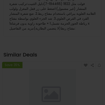
فولت مثل 1822 (194465-7)دليل التثبيت:تركيب شفرة
المنشار (غير مشمول):اضغط على زر قفل المغزل ولولب
العلامة العلوية ببراغي باستخدام مفتاح ربط.2. ضع شفرة المنشار
القرد في القرص العلوي.3. شد الجزء العلوي بواسطة مفتاح
رباطة الجوز.الحزمة تشمل:1 × طاحونة زاوية بدون فرشاة1 x
مفتاح ربط(لا يتضمن البطارية)مزيد من التفاصيل:
Similar Deals
Save 35%