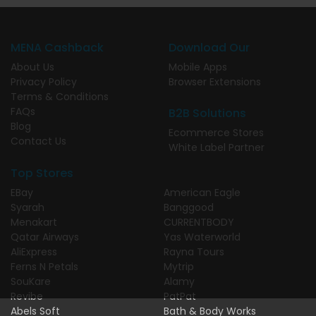
MENA Cashback
Download Our
About Us
Mobile Apps
Privacy Policy
Browser Extensions
Terms & Conditions
FAQs
B2B Solutions
Blog
Ecommerce Stores
Contact Us
White Label Partner
Top Stores
EBay
American Eagle
Syarah
Banggood
Menakart
CURRENTBODY
Qatar Airways
Yas Waterworld
AliExpress
Rayna Tours
Ferns N Petals
Mytrip
SouKare
Alamy
Revibe
PatPat
Abels Soft
Bath & Body Works