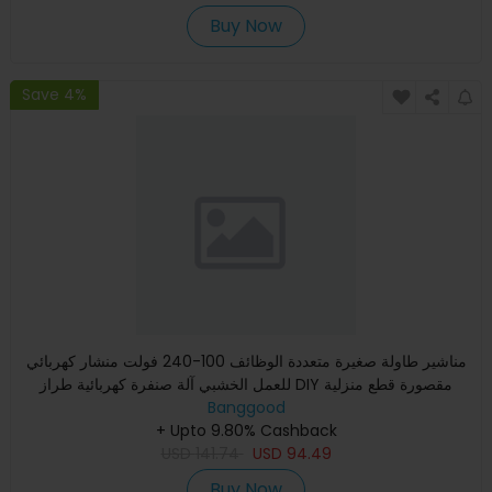
Buy Now
Save 4%
مناشير طاولة صغيرة متعددة الوظائف 100-240 فولت منشار كهربائي
للعمل الخشبي آلة صنفرة كهربائية طراز DIY مقصورة قطع منزلية
Banggood
+ Upto 9.80% Cashback
USD
141.74
USD
94.49
Buy Now