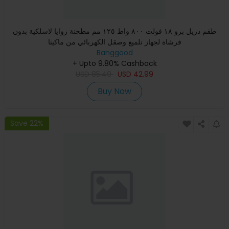
طقم دريل برو ١٨ فولت ٨٠٠ واط ١٢٥ مم مطحنة زوايا لاسلكية بدون
فرشاة لجهاز تلميع وصقل الكهربائي من ماكيتا
Banggood
+ Upto 9.80% Cashback
USD
85.49
USD
42.99
Buy Now
Save 22%