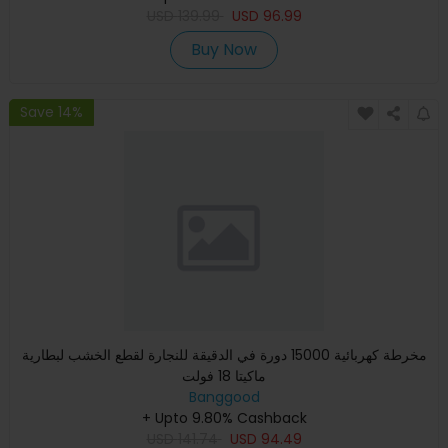
USD
139.99
USD
96.99
Buy Now
Save 14%
مخرطة كهربائية 15000 دورة في الدقيقة للنجارة لقطع الخشب لبطارية
ماكيتا 18 فولت
Banggood
+ Upto 9.80% Cashback
USD
141.74
USD
94.49