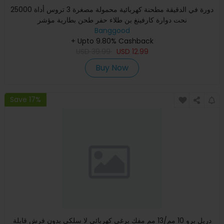
25000 دورة في الدقيقة مطحنة كهربائية محمولة مصغرة 3 تروس أداة
نحت دوارة كارفينغ بن طلاء حفر طحن بطارية مؤشر
Banggood
+ Upto 9.80% Cashback
USD
39.99
USD
12.99
Buy Now
Save 17%
دريل برو 10 مم/13 مم مفك برغي كهربائي لا سلكي بدون فرش قابلة