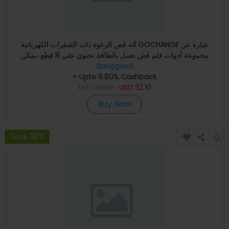
آلة قَص الرغوة ذات الشفرات الكهربائية GOCHANGE عبارة عن
مجموعة أدوات قلم قَص تعمل بالطاقة تحتوي على 8 قِطع. يمكن
استخدام
Banggood
+ Upto 9.80% Cashback
USD
39.82
USD
32.10
Buy Now
Save 39%