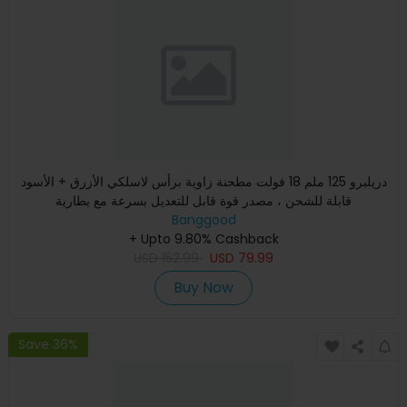
دريلبرو 125 ملم 18 فولت مطحنة زاوية برأس لاسلكي الأزرق + الأسود
قابلة للشحن ، مصدر قوة قابل للتعديل بسرعة مع بطارية
Banggood
+ Upto 9.80% Cashback
USD
152.99
USD
79.99
Buy Now
Save 36%