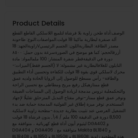
Product Details
الوصف:أداة طحن زاوية بلا فرشاة لتلميع اللاسلكي القاطع القطع
آلة صنفرة لبطارية ماكيتا 18 فولت.المواصفات:النوع: طاحونة
زاويةالجهد: 18Vمصدر الطاقة: البطاريةاللون: الجسم الرئيسي
أزرقالحجم: كما هو موضح في الصورةسرعة بدون حمل: ٨٥٠٠
دورة في الدقيقةقطر شفرة المنشار: 100 ملمالمواد: مادة
النايلون للغلافالبطارية غير مشمولة: لا (الجسم فقط)الميزات:-
محرك لاسلكي قوي بقوة 18 فولت للكفاءة وتحسين أداء التطبيق
والطاقة- رأس مسطح للوصول إلى الزوايا الحادة ولديه عمق
قطع ممتازهيكل رفيع مريح ومطاطي مع تحسين الراحة
والتحكمعلبة تروس مدمجة لزيادة الوصول إلى المساحات الضيقة
وتوفر عمق قطع ممتاز-توفر مفتاح التبديل المتزحلق تقليلًا لإجهاد
المستخدم. توفر ميزة إطلاق غير الفولتية المدمجة حماية ضد بدء
التشغيل العرضي عند تثبيت بطارية جديدة.-مطحنة زاوية لاسلكية
8,500 دورة في الدقيقة 100 ملم / 4\, بدون فرشاة 18 فولت
ليثيوم أيون أداة قطع كهربائية ، متوافقة مع DGA402 و
DGA404 و DGA406 ، متوافقة مع Makita BL1840 و
BL1840B و BL1850 و BL1850B و BL1860B. هذه المطحنة زاوية