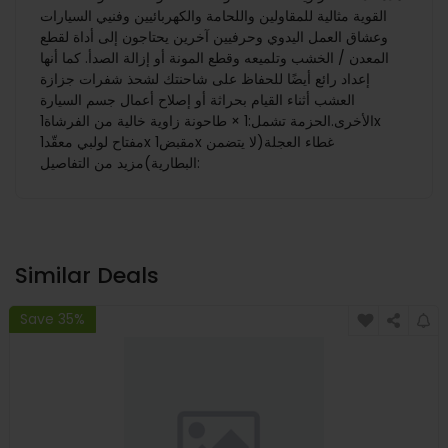
القوية مثالية للمقاولين واللحامة والكهربائيين وفنيي السيارات
وعشاق العمل اليدوي وحرفيين آخرين يحتاجون إلى أداة لقطع
المعدن / الخشب وتلميعه وقطع المونة أو إزالة الصدأ. كما أنها
إعداد رائع أيضًا للحفاظ على شاحنتك لشحذ شفرات جزازة
العشب أثناء القيام بحراثة أو إصلاح أعمال جسم السيارة
الأخرى.الحزمة تشمل:1 × طاحونة زاوية خالية من الفرشاة1x
مفتاح لولبي معقّد1x مقبض1x غطاء العجلة(لا يتضمن
البطارية)مزيد من التفاصيل:
Similar Deals
Save 35%