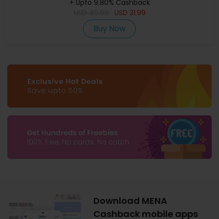
+ Upto 9.80% Cashback
USD
49.99
USD
31.99
Buy Now
Download MENA
Cashback mobile apps