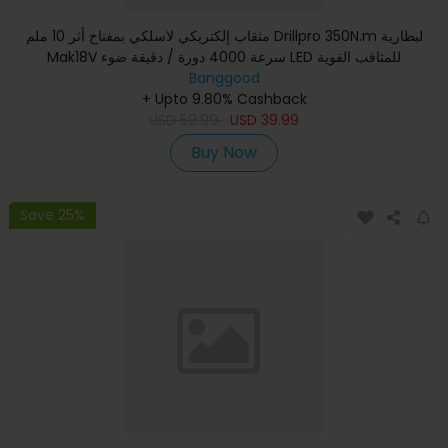
مثقاب إلكتريكي لاسلكي بمفتاح أثر 10 ملم Drillpro 350N.m لبطارية
Mak18V سرعة 4000 دورة / دقيقة ضوء LED للمثاقب القوية
Banggood
+ Upto 9.80% Cashback
USD
59.99
USD
39.99
Buy Now
Save 25%