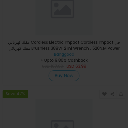
مفك كهربائي Cordless Electric Impact Cordless Impact في
مفك كهربائي Brushless 388VF 2 in1 Wrench ، 520N.M Power
Banggood
Tool W /
+ Upto 9.80% Cashback
USD
107.99
USD
63.99
Buy Now
Save 47%