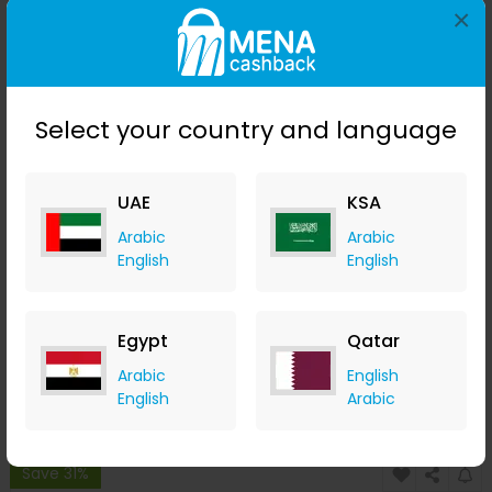
Save 14%
×
Select your country and language
UAE
KSA
Arabic
Arabic
English
English
مفك برغي كهربائي محمول بثلاث سرعات من دريل برو ٣ أضواء
ولاسلكي لبطارية ماكيتا 18 فولت
Banggood
Egypt
Qatar
+ Upto 9.80% Cashback
USD
59.99
USD
34.99
Arabic
English
English
Arabic
Buy Now
Save 31%