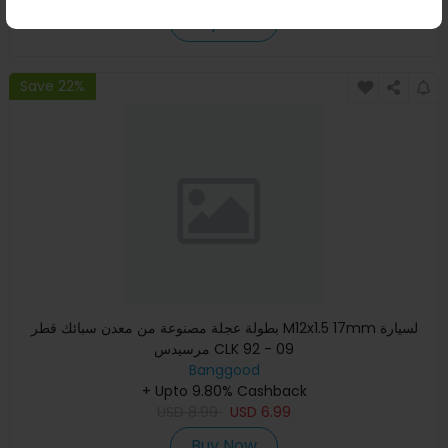
Buy Now
Save 22%
بطولة عجلة مصنوعة من معدن سبائك قطر M12x1.5 17mm لسيارة
مرسيدس CLK 92 - 09
Banggood
+ Upto 9.80% Cashback
USD
8.99
USD
6.99
Buy Now