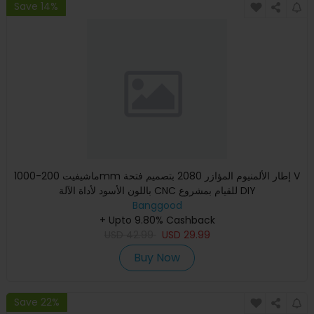
Save 14%
ماشيفيت 200-1000mm إطار الألمنيوم المؤازر 2080 بتصميم فتحة V
باللون الأسود لأداة الآلة CNC للقيام بمشروع DIY
Banggood
+ Upto 9.80% Cashback
USD
42.99
USD
29.99
Buy Now
Save 22%