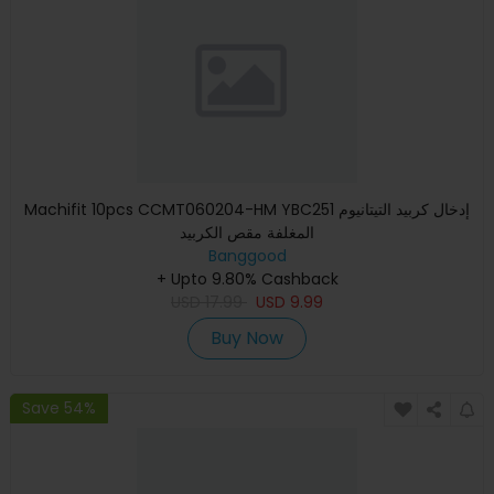
Machifit 10pcs CCMT060204-HM YBC251 إدخال كربيد التيتانيوم
المغلفة مقص الكربيد
Banggood
+ Upto 9.80% Cashback
USD
17.99
USD
9.99
Buy Now
Save 54%