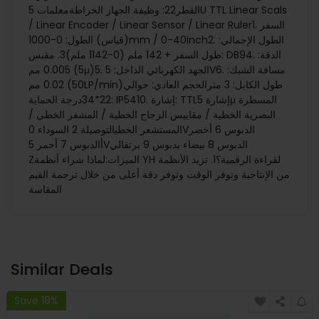
القطر22: وظيفة الجهاز الخراطةمعلمات 5U TTL Linear Scals
/ Linear Encoder / Linear Sensor / Linear Ruler1. السفر
(قياس) الطول: 0-1000mm / 0-40inch2. الطول الإجمالي:
طول السفر + 142 ملم (0-1142 ملم)3. مقبس: DB94. الدقة:
0.005 مم (5μ)5. الجهد الكهربائي الداخل: 5V6. مسافة الشبك:
0.02 مم (50LP/min)طول الكابل: 3 مترالحجم العادي: حوالي
22*34درجة الحماية: IP5410. إشارة: TTLإشارة 5μ المسطرة
البصرية الخطية / مقاييس الزجاج الخطية / المشفر الخطي /
المستشعر الخطيالتوصيلة 2 السوداء 0Vالدبوس 6 أخضر
أالدبوس 7 أحمر 5Vالدبوس 8 بيضاء بدبوس 9 برتقالي
Zالميزات:لماذا شراء أنظمة YH لقراءة الرقمية؟1. تزيد الأنظمة
من الإنتاجية وتوفر الوقت وتوفر دقة أعلى من خلال ترجمة القيم
المقاسة
Similar Deals
Save 18%