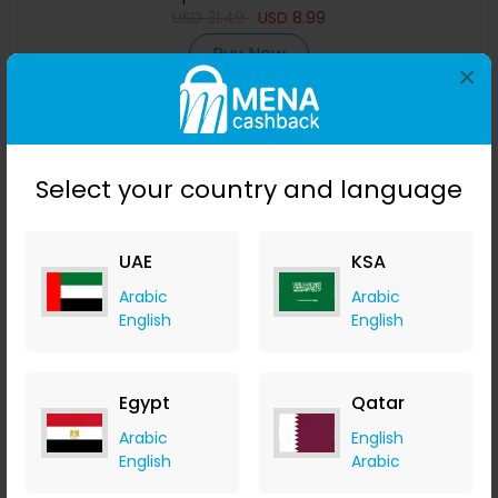
USD
31.49
USD
8.99
Buy Now
×
Save 17%
Select your country and language
UAE
KSA
Arabic
Arabic
English
English
230x90x0.5سم رغوة إيفا رمادية لتزييف ارضية قارب من الشوطة
Egypt
Qatar
العائمة
Arabic
English
Banggood
English
Arabic
+ Upto 9.80% Cashback
USD
95.99
USD
79.99