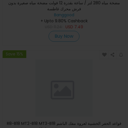
مضخة مياه 280 لتر / ساعة بقدرة 12 فولت مضخة مياه صغيرة بدون
فرش محرك غاطسة
Banggood
+ Upto 9.80% Cashback
USD
11.24
USD
7.49
Buy Now
Save 15%
R8-B18 MT2-B18 MT3-B18 قواعد الحفر الخشبية لعروة مفك الباشم