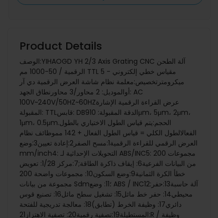
Product Details
الوصف:YIHAOGD YH 2/3 Axis Grating CNC آلة الطحن
الرقمية / 50-1000 مم TTL مقياس خطي إلكتروني - 5
ميكرومترتخصيص:معلمة نظام شاشة العرض الرقمية دي آر
أوالموديل: 2 محاور/3 محاورنطاق الجهد: AC
100V~240V/50HZ~60HZعرض القراءة الرقمية الإشارة
المقبولة: TTLقابس: DB9الدقة المقبولة: 10μm، 5μm، 2μm،
1μm، 0.5μm.الحجم:يتم قياس الطول الاختياري بالطول
الفعالالطول الكلي = قياس الطول الفعال + 142 مموظائف نظام
العرض الرقمي للقراءة الرقمية1:مسح الصفر2:إعادة تعيين3:وضع
mm/inch4: التحويلات الإحداثية لـ ABS/INC5: 200 مجموعات
من البيانات الفرعية6: إيقاف ذاكرة الطاقة;7:مركز 1/28: تعويض
خطأ الكرة الثمانية9:وضع السكون10: مجموعات واضحة 200
مجموعة من بيانات Sdm؛11: وضع ABS / INC12:آلة حاسبة13:حفر
محيطي14: حفر خط مائل15: تشغيل سطح مائل16: تصنيع قوس
دائري17: وظيفة الخرط (تطابق)18: معالجة تدريجية للفتحة
المستطيلة19:تصفية رقمية20: تصفية الاهتزاز21:R / وظيفة