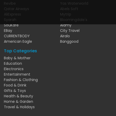
Revibe
Yas Waterworld
Qatar Airways
Abels Soft
AliExpress
Mytrip
Syarah
Bloomingdale's
SouKare
Alamy
EBay
City Travel
CURRENTBODY
Airalo
American Eagle
Banggood
Top Categories
Baby & Mother
Education
Electronics
Entertainment
Fashion & Clothing
Food & Drink
Gifts & Toys
Health & Beauty
Home & Garden
Travel & Holidays