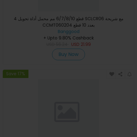
4 قطع 6/7/8/10 مم محمل أداة تحويل SCLCR06 مع شريحة
CCMT060204 بعدد 10 قطع
Banggood
+ Upto 9.80% Cashback
USD
56.24
USD
21.99
Buy Now
Save 17%