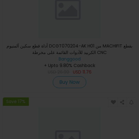
أداة قطع سكين آلمنيوم DCGT070204-AK H01 من MACHIFIT بقطع
الكربيد للأدوات القائمة على مخرطة CNC
Banggood
+ Upto 9.80% Cashback
USD
26.99
USD
11.76
Buy Now
Save 17%