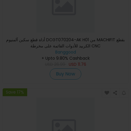
أداة قطع سكين آلمنيوم DCGT070204-AK H01 من MACHIFIT بقطع
الكربيد للأدوات القائمة على مخرطة CNC
Banggood
+ Upto 9.80% Cashback
USD
26.99
USD
11.76
Buy Now
Save 17%