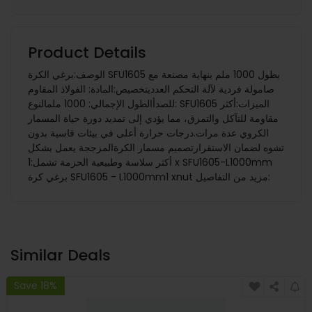
Product Details
الوصف:برغي الكرة SFU1605 بطول 1000 ملم بنهاية مصنعة مع
صامولة فردية لآلة التحكم العدديتخصيص:المادة: الفولاذ المقاوم
للصدأالطول الإجمالي: 1000 ملمالنوع: SFU1605 الميزات:أكثر
مقاومة للتآكل والتمزق، مما يؤدي إلى تمديد دورة حياة المسمار
الكروي عدة مرات.درجات حرارة أعلى في بيئات قاسية بدون
تشوه لضمان الاستقرارتصميم مسمار الكرةالمزججة يعمل بشكل
أكثر سلاسة وطبيعية الحزمة تشمل:1 x SFU1605-L1000mm
برغي كرة SFU1605 - L1000mm1 xnut مزيد من التفاصيل:
Similar Deals
Save 18%