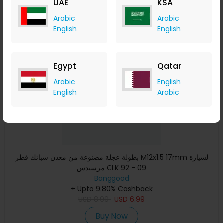
UAE
KSA
Buy Now
Arabic
Arabic
English
English
Save 22%
Egypt
Qatar
Arabic
English
English
Arabic
بطولة عجلة مصنوعة من معدن سبائك قطر M12x1.5 17mm لسيارة
مرسيدس CLK 92 - 09
Banggood
+ Upto 9.80% Cashback
USD
8.99
USD
6.99
Buy Now