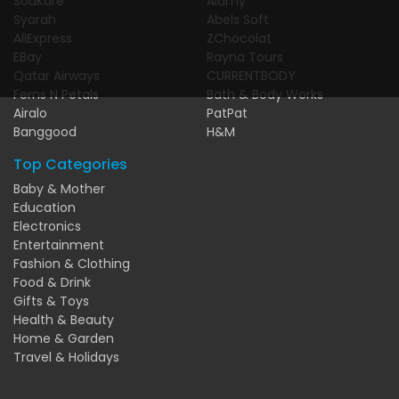
SouKare
Alamy
Syarah
Abels Soft
AliExpress
ZChocolat
EBay
Rayna Tours
Qatar Airways
CURRENTBODY
Ferns N Petals
Bath & Body Works
Airalo
PatPat
Banggood
H&M
Top Categories
Baby & Mother
Education
Electronics
Entertainment
Fashion & Clothing
Food & Drink
Gifts & Toys
Health & Beauty
Home & Garden
Travel & Holidays