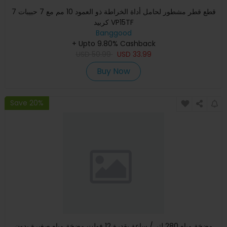
7 قطع قطر مشطور لحامل أداة الخراطة ذو العمود 10 مم مع 7 حبيبات
كربيد VP15TF
Banggood
+ Upto 9.80% Cashback
USD
50.99
USD
33.99
Buy Now
Save 20%
مضخة مياه 280 لتر / ساعة بقدرة 12 فولت مضخة مياه صغيرة بدون