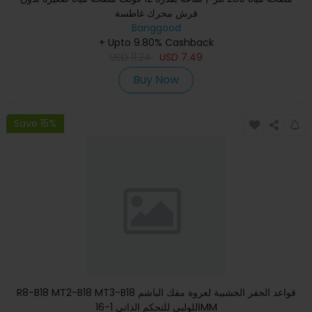
فرش محرك غاطسة
Banggood
+ Upto 9.80% Cashback
USD
11.24
USD
7.49
Buy Now
Save 15%
R8-B18 MT2-B18 MT3-B18 قواعد الحفر الخشبية لعروة مفك الباشم
اللولبي للتحكم الذاتي 1-16MM