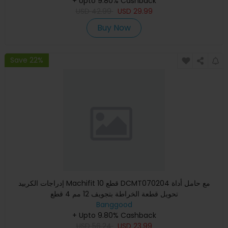
+ Upto 9.80% Cashback
USD
42.99
USD
29.99
Buy Now
Save 22%
إدراجات الكربيد Machifit 10 قطع DCMT070204 مع حامل أداة
تحويل قطعة الخراطة بتجويف 12 مم 4 قطع
Banggood
+ Upto 9.80% Cashback
USD
56.24
USD
23.99