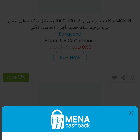
ماكافيت إم جي إن 12 100-1000 مم دليل سكة خطي بمعزز MGN12H
مربع توجيه سكة خطية بأجزاء الحاسب الآلي
Banggood
+ Upto 9.80% Cashback
USD
31.49
USD
8.99
Buy Now
Save 17%
×