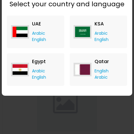
Select your country and language
230x90x0.5سم رغوة إيفا رمادية لتزييف ارضية قارب من الشوطة
العائمة
UAE
KSA
Banggood
+ Upto 9.80% Cashback
Arabic
Arabic
USD
95.99
USD
79.99
English
English
Buy Now
Egypt
Qatar
Save 22%
Arabic
English
English
Arabic