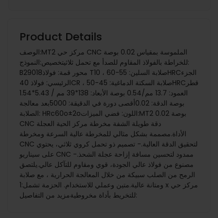
Product Details
الوصف:MT2 مركز حي CNC الملموسة بمقياس 0.02 بوصة
للخراطة بالفولاذ المقاوم للصدأ مع تحمل ثلاثيتخصيص:النموذج:
B29018محور قمة: فولاذ T10 ، صلابة السلين: 55-60HRCالجزء
الرئيسي: فولاذ 40CR ، صلابة السكتة الدماغية: 45-50HRCقطر
العمود: 13.7 مم/0.54 بوصة الأبعاد: 138*39 مم / 5.43*1.54
بوصة الدقة: 0.02أقصى دورة في الدقيقة: 5000بعد معالجة
الصلابة: HRc60o±2oاللون: فضي الميزات:MT2 0.02 بوصة
CNC دقة طويلة الشفة مخرطة مركز الحية العجلة
الأداة.مصممة بشكل مثالي للمخرطة عالية السرعة ومخرطة
CNC لتحقيق الدقة العالية.- تصميم ذو تحمل كروي ثلاثي، يحتوي
على سيناريو CNC ممدود لتحسين مسافة إزاحة عجلة الشحذ.-
مصنوع من فولاذ عالي الجودة، قوي ومقاوم للتآكل عالي.يلتصق
الرمح من الصلب سبيكة من خلال المعالجة الحرارية ، مع صلابة
ومتانة عالية.متين وعملي للاستخدام. الحزمة تشمل:1 x مركز حي
للتخريط بأداة مخروطيةمزيد من التفاصيل: