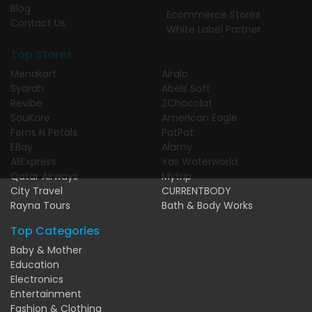
Blog
Ecommerce Stores
Contact Us
White Label Partner
Top Stores
Menakart
Airalo
Syarah
Abels Soft
Revibe
ZChocolat
SouKare
American Eagle
Ferns N Petals
PatPat
EBay
Alamy
AliExpress
Yas Waterworld
Qatar Airways
Mytrip
City Travel
CURRENTBODY
Rayna Tours
Bath & Body Works
Top Categories
Baby & Mother
Education
Electronics
Entertainment
Fashion & Clothing