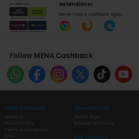
extensions!
Never miss a cashback again.
Follow MENA Cashback
MENA Cashback
Download Our
About Us
Mobile Apps
Privacy Policy
Browser Extensions
Terms & Conditions
FAQs
B2B Solutions