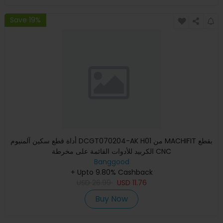
Save 19%
أداة قطع سكين آلمنيوم DCGT070204-AK H01 من MACHIFIT بقطع
الكربيد للأدوات القائمة على مخرطة CNC
Banggood
+ Upto 9.80% Cashback
USD
26.99
USD
11.76
Buy Now