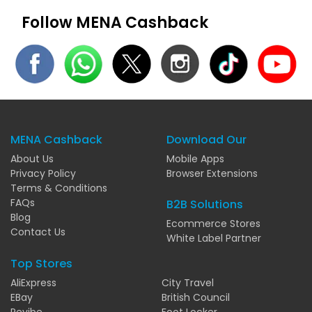
Follow MENA Cashback
MENA Cashback
Download Our
About Us
Mobile Apps
Privacy Policy
Browser Extensions
Terms & Conditions
FAQs
B2B Solutions
Blog
Ecommerce Stores
Contact Us
White Label Partner
Top Stores
AliExpress
City Travel
EBay
British Council
Revibe
Foot Locker