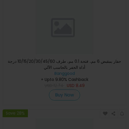
حفار بمقبض 6 مم، فتحة 0.1 مم، طرف 10/15/20/30/45/60 درجة
أداة الحفر بالحاسب الآلي
Banggood
+ Upto 9.80% Cashback
USD
12.74
USD
8.49
Buy Now
Save 28%