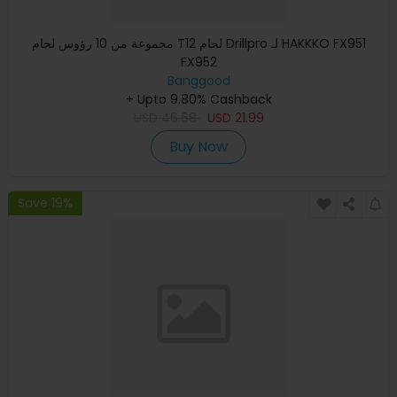
مجموعة من 10 رؤوس لحام T12 لحام Drillpro لـ HAKKKO FX951
FX952
Banggood
+ Upto 9.80% Cashback
USD
46.68
USD
21.99
Buy Now
Save 19%