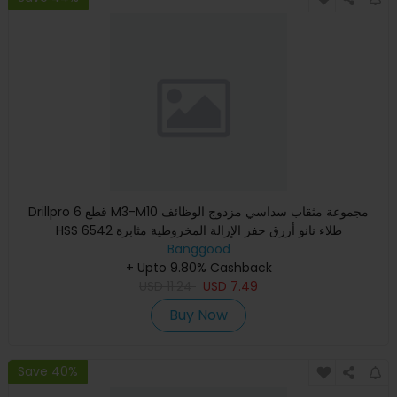
Drillpro 6 قطع M3-M10 مجموعة مثقاب سداسي مزدوج الوظائف
HSS 6542 طلاء نانو أزرق حفز الإزالة المخروطية مثابرة
Banggood
+ Upto 9.80% Cashback
USD
11.24
USD
7.49
Buy Now
Save 40%