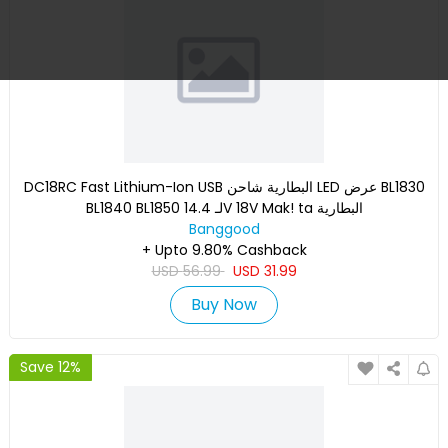
DC18RC Fast Lithium-Ion USB البطارية شاحن LED عرض BL1830
BL1840 BL1850 لـ 14.4V 18V Mak! ta البطارية
Banggood
+ Upto 9.80% Cashback
USD
56.99
USD
31.99
Buy Now
Save 12%