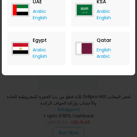
UAE
KSA
Buy Now
Arabic
Arabic
English
English
Save 31%
Egypt
Qatar
Arabic
English
English
Arabic
ثلاثة قطع من بت الحفرة المخروطية الحادة Drillpro HSS لحفر المعادن
والأخشاب وإزالة الحواف الزائدة
Banggood
+ Upto 9.80% Cashback
USD
12.74
USD
8.49
Buy Now