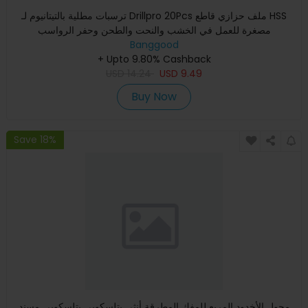
ترسبات مطلية بالتيتانيوم لـ Drillpro 20Pcs ملف حزازي قاطع HSS
مصغرة للعمل في الخشب والنحت والطحن وحفر الرواسب
Banggood
+ Upto 9.80% Cashback
USD
14.24
USD
9.49
Buy Now
Save 18%
محول الأخدود المربع للمفك المطرقة أنثى بتلسكوبي بتلسكوبي مسند