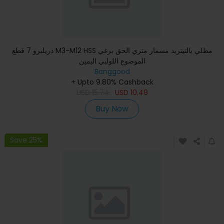
دريلبرو 7 قطع M3-M12 HSS مطلي بالنيتريد مسمار متري الحق برغي
الموضوع اللولبي اليمين
Banggood
+ Upto 9.80% Cashback
USD
15.74
USD
10.49
Buy Now
Save 25%