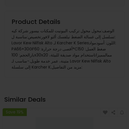
Product Details
الوصف:محول محول تركيب البيونيت للمكنات بيسور شركة كيه
تسلسل إلى غسالة الضغط نيلفسك ألتو لافورتخصيص:مناسبة ل:
Lavor Kew Nilfisk Alto لـ Karcher K Seriesاللون: أسودمواد:
PA66+30GFأقصى درجة حرارة: 60°Cضغط العمل: 150
بارالحجم: 100x30x20 ممالمميزاتاستخدام مواد صديقة للبيئة،
متينة، عمر خدمة طويل.-مناسب لـ Lavor Kew Nilfisk Alto
إلى سلسلة Karcher K.مزيد من التفاصيل:
Similar Deals
Save 19%