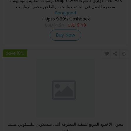
ترسبات مطلية بالتيتانيوم لـ Drillpro 20Pcs ملف حزازي قاطع HSS
مصغرة للعمل في الخشب والنحت والطحن وحفر الرواسب
Banggood
+ Upto 9.80% Cashback
USD
14.24
USD
9.49
Buy Now
Save 18%
محول الأخدود المربع للمفك المطرقة أنثى بتلسكوبي بتلسكوبي مسند
مقبس