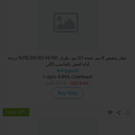
حفار بمقبض 6 مم، فتحة 0.1 مم، طرف 10/15/20/30/45/60 درجة
أداة الحفر بالحاسب الآلي
Banggood
+ Upto 9.80% Cashback
USD
12.74
USD
8.49
Buy Now
Save 28%