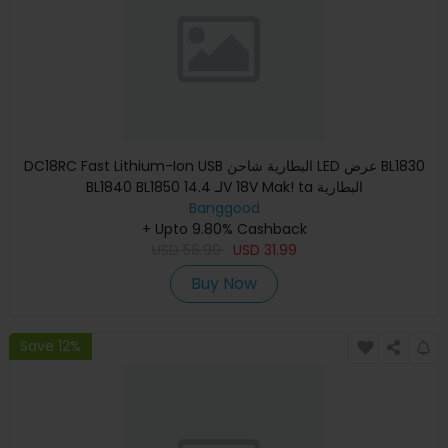
DC18RC Fast Lithium-Ion USB البطارية شاحن LED عرض BL1830
BL1840 BL1850 لـ 14.4V 18V Mak! ta البطارية
Banggood
+ Upto 9.80% Cashback
USD
56.99
USD
31.99
Buy Now
Save 12%