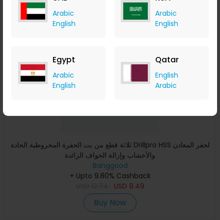
Arabic
Arabic
English
English
Save 31%
Egypt
Qatar
Arabic
English
English
Arabic
ثلاثة قطع من بت الحفرة المخروطية الحادة Drillpro HSS لحفر المعادن
والأخشاب وإزالة الحواف الزائدة
Banggood
+ Upto 9.80% Cashback
USD
12.74
USD
8.49
Buy Now