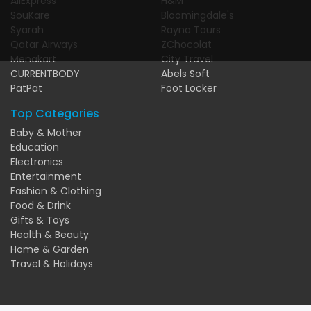
AliExpress
H&M
SouKare
Bloomingdale's
Syarah
Rayna Tours
Qatar Airways
ZChocolat
Menakart
City Travel
CURRENTBODY
Abels Soft
PatPat
Foot Locker
Top Categories
Baby & Mother
Education
Electronics
Entertainment
Fashion & Clothing
Food & Drink
Gifts & Toys
Health & Beauty
Home & Garden
Travel & Holidays