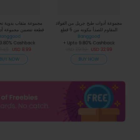
مجموعة أدوات طبخ جريل من الفولاذ
المقاوم للصدأ مكونة من 5 قطع
قطعة تتضمن مجموعة أدو
Banggood
للشواء وتنظيف السلطة وتقطيع البيتزا
Banggood
فايس ومثاقب صغيرة
والشواء ومعدات المطبخ
+ Upto 9.80% Cashback
بقطر 0.5-3.0 مم ومثاقب PCB
 9.80% Cashback
9.49
USD
8.99
USD
39.99
USD
32.99
BUY NOW
BUY NOW