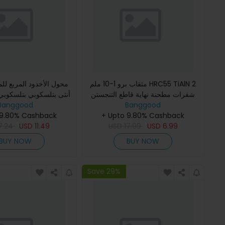
مثقاب برو 1-10 ملم HRC55 TiAlN 2
محول الأخدود المربع لل
شفرات مطحنة نهاية قاطع التنجستن
أنثى بتلسكوبي بتلسكوب
كربايد مطحنة CNC أداة
Banggood
Banggood
 9.80% Cashback
+ Upto 9.80% Cashback
7.24
USD
11.49
USD
17.99
USD
6.99
BUY NOW
BUY NOW
Save 29%