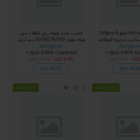
Drillpro 6 قطع M3-M10 مجموعة
قضيب تمديد فوهة رش الطلاء بدون
اسي مزدوج الوظائف HSS
هواء بطول 30/50/75/100 سم لرش
Banggoo
6542 طلاء نانو أزرق حفز الإزالة
Banggood
الطلاء بدون هواء
روطية مثابرة
+ Upto 9.80% C
+ Upto 9.80% Cashback
USD
25.49
USD
6.99
USD
11.24
US
BUY NOW
BUY NO
Save 31%
Save 20%