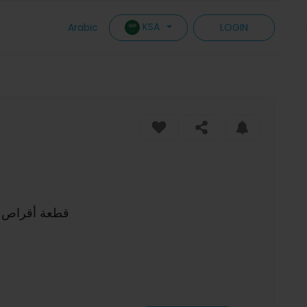
KSA
Arabic
LOGIN
100 قطعة أقراص رملية 125 مم 8 ثقوب 60-40