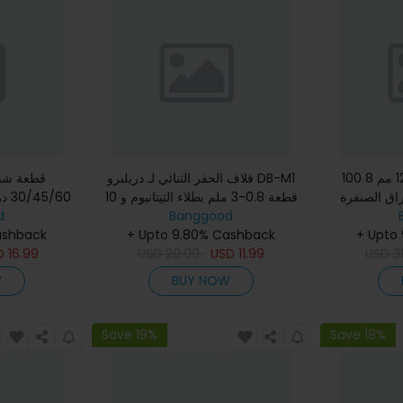
100 قطعة أقراص رملية 125 مم 8
قلاف الحفر الثنائي لـ دريلبرو DB-M1
10 قطعة 0.8-3 ملم بطلاء التيتانيوم و
/60
Banggood
مخروطات الكربيد
d
ashback
+ Upto 9.80% Cashback
+ Upto
D
16.99
USD
20.99
USD
11.99
USD
3
W
BUY NOW
Save 19%
Save 18%