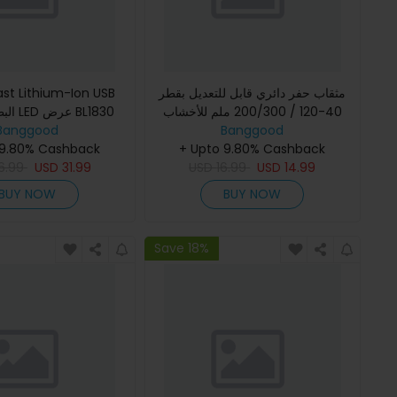
مثقاب حفر دائري قابل للتعديل بقطر
st Lithium-Ion USB
40-120 / 200/300 ملم للأخشاب
البطار
Banggood
والجبس مع شفرة قطع دائرية
Banggood
0 BL1850
+ Upto 9.80% Cashback
ta البطارية
 9.80% Cashback
6.99
USD
31.99
USD
16.99
USD
14.99
BUY NOW
BUY NOW
Save 18%