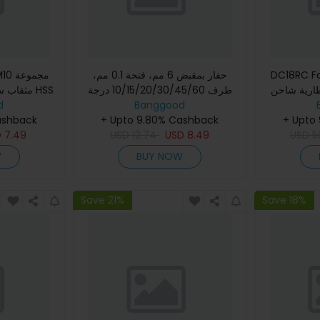
DC18RC Fa
حفار بمقبض 6 مم، فتحة 0.1 مم،
ية شاحن LED عرض BL1830
طرف 10/15/20/30/45/60 درجة
مثقاب سد
BL184 لـ 14.4V 18V Mak!
Banggood
أداة الحفر بالحاسب الآلي
d
+ Upto
+ Upto 9.80% Cashback
المخ
ashback
D
7.49
USD
12.74
USD
8.49
USD
5
W
BUY NOW
Save 21%
Save 18%