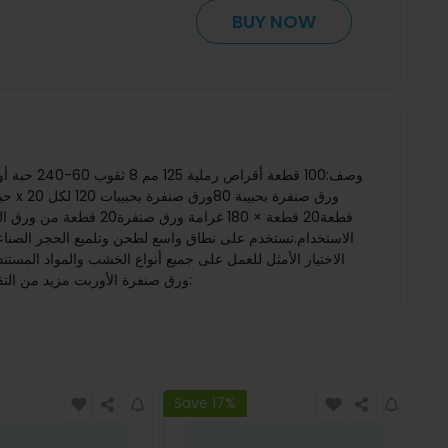
BUY NOW
الاستخدام.تستخدم على نطاق واسع لطحن وتلميع الحجر الصناعي
لتنعيم السطح وتجليخ الخشونة الصغيرة ، وتعتبر 180-400 حبة مناسبة للتجليخ النهائي الدقيق. العبوة تتضمن (مجموعة واحدة):100 قطعة x ورق صنفرة الأوربت مزيد من التفاصيل:
Save 17%