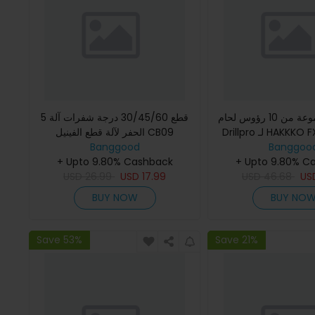
مجموعة من 10 رؤوس لحام T12 لحام
5 قطع 30/45/60 درجة شفرات آلة
HAKKKO FX951 FX
الحفر لآلة قطع الفينيل CB09
Banggood
Banggoo
+ Upto 9.80% Cashback
+ Upto 9.80% C
USD
26.99
USD
17.99
USD
46.68
US
BUY NOW
BUY NO
Save 53%
Save 21%