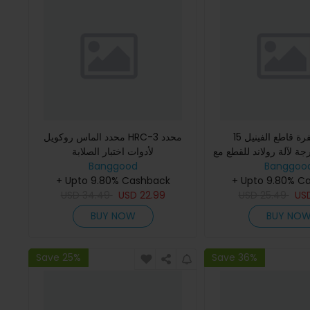
15 قطعة شفرة قاطع الفينيل
محدد الماس روكويل HRC-3 محدد
30/45 درجة لآلة رولاند للقطع مع
لأدوات اختبار الصلابة
حامل
Banggoo
Banggood
+ Upto 9.80% Cashback
+ Upto 9.80% C
USD
34.49
USD
22.99
USD
25.49
US
BUY NOW
BUY NO
Save 25%
Save 36%