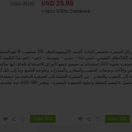
USD 25.99
USD 31.99
+ Upto 9.80% Cashback
قطعة20 قطعة × 180 غرامة ورق صنفرة20 قطعة من ورق الصنفرة بحبيبة 240 استخدام:تم تصميم جم
 والأثاث ومنتجات الخشب والمعادن والسيارات وملوحة التلميع وما إلى ذلك.أ
Save 35%
Save 19%