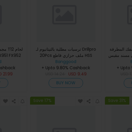
مفك المطرقة
ترسبات مطلية بالتيتانيوم لـ Drillpro
ي مسند مقبس
20Pcs ملف حزازي قاطع HSS
Drillpro لـ 952
Banggood
مصغرة للعمل في الخشب والنحت
d
+ Upto
والطحن وحفر الرواسب
+ Upto 9.80% Cashback
ashback
D
21.99
USD
14.24
USD
9.49
USD
1
W
BUY NOW
Save 17%
Save 31%