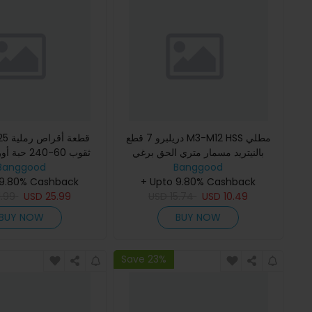
دريلبرو 7 قطع M3-M12 HSS مطلي
بالنيتريد مسمار متري الحق برغي
ثقوب 60-240 حبة أوراق الصنفرة
Banggood
الموضوع اللولبي اليمين
Banggood
 9.80% Cashback
+ Upto 9.80% Cashback
1.99
USD
25.99
USD
15.74
USD
10.49
BUY NOW
BUY NOW
Save 23%