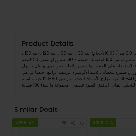
Product Details
وصف:100 قطعة أقراص رملية 125 مم 8 ثقوب 60-240 حبة أوراق الصنفرة تخصيص:المادة: أكسيد الألومنيومالقطر: 125 ممثقوب: 8 ثقوبالسمك: 0.8 مم / 0.03الأحجام: حبة 60 ، حبة 80 ، حبة 120 ، حبة 180 ،
حبة 240نطاق الطمس: خشن جدًا - خشن - متوسط ​​- ناعم - ناعم جدًا الكمية: 1 مجموعة من 100 قطعة20 قطعة × 60 حبة ورق صنفرة20 قطعة x ورق صنفرة بحبيبة 80ورق صنفرة بحبيبات 120 لكل 20
يع الأوراق للاستخدام الجاف.إنها مثالية للاستخدام على الخشب والمعدن والجلد.طحن قوي وفعال ، سهل
وراق صنفرة مغطاة بأكسيد الألومنيوم مرتبطة براتنج اصطناعي هي
الاختيار الأمثل للعمل على جميع أنواع الخشب والمواد المستندة إلى الخشب والمعدن ، من الصنفرة الخشنة إلى الصنفرة الدقيقة.يتم استخدام 40-60 حبة لتجليخ الأسطح الخشنة ، وتعتبر 80-120 حبة مناسبة
Similar Deals
Save 19%
Save 20%