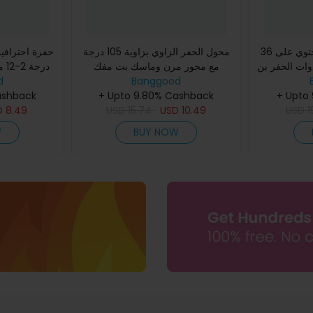
مجموعة مثقاب يدوية تحتوي على 36
محول الحفر الزاوي بزاوية 105 درجة
ات الحفر بن
مع محور مرن وماسك بت مفك
در
 ومثاقب HSS
البراغي
Banggood
المطاح
d
ashback
+ Upto 9.80% Cashback
+ Upto
D
8.49
USD
15.74
USD
10.49
USD
1
W
BUY NOW