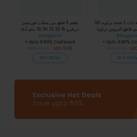
حفرة احترافية ذات 2 فتحة بزاوية 90
طقم 5 قطع من مثقاب فورستنر
جة 2-12 مم قاطع التروس بزاوية
دريلبرو 15 20 25 30 35 ملم أداة
ن HRC45
Banggoo
Banggood
القطع بمفتاح هيكس للأخشاب آلة قوة
+ Upto 9.80% C
الحفر
+ Upto 9.80% Cashback
USD
42.74
USD
13.99
USD
12.74
US
BUY NOW
BUY NO