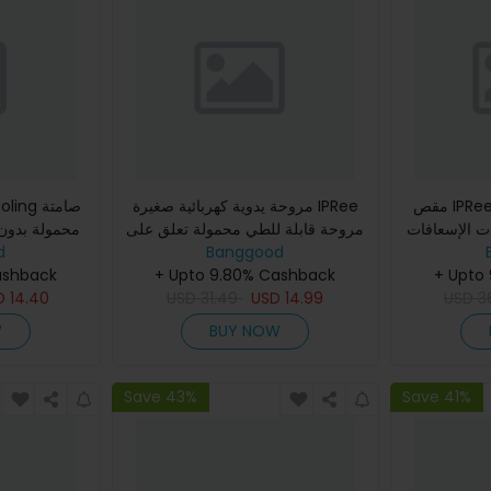
مقص IPRee التكتيكي الطبي القابل
مروحة يدوية كهربائية صغيرة IPRee
ات الإسعافات
مروحة قابلة للطي محمولة تعلق على
محمولة بدو
أدوات البقاء
Banggood
الرقبة 5 سرعات مروحة قابلة للشحن
d
100 مستوى
لق
+ Upto
شاشة عرض قابلة للتعدي
+ Upto 9.80% Cashback
USB عرض رقم
ashback
D
14.40
USD
31.49
USD
14.99
USD
3
W
BUY NOW
Save 43%
Save 41%