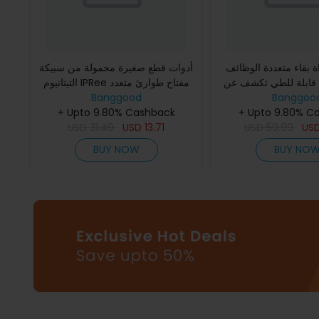
ة بقاء متعددة الوظائف IPRee 16
أدوات قطع صغيرة محمولة من سبيكة
قة قابلة للطي تكشف عن
التيتانيوم IPRee مفتاح طوارئ متعدد
Banggoo
ع مفتاح براغي وفتاحة
Banggood
الاستخدامات
للبقاء والتخييم و
+ Upto 9.80% C
+ Upto 9.80% Cashback
USD
31.49
USD
13.71
USD
59.99
US
BUY NOW
BUY NO