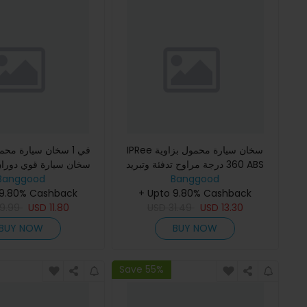
IPRee سخان سيارة محمول بزاوية
360 درجة مراوح تدفئة وتبريد ABS
للشاحنات وملحقات السيارات 12/24V
Banggood
Banggood
مزيل صقيع السيارة لملح
 9.80% Cashback
12V/24V
+ Upto 9.80% Cashback
9.99
USD
11.80
USD
31.49
USD
13.30
BUY NOW
BUY NOW
Save 55%