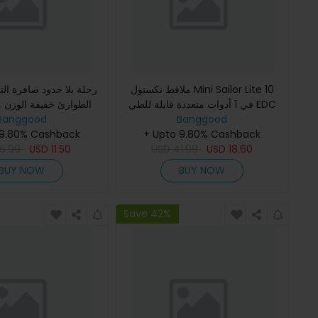
ملاقط نكستول Mini Sailor Lite 10
رحلة بلا حدود صافرة التي
في 1 أدوات متعددة قابلة للطي EDC
الطوارئ خفيفة الوزن من
Banggood
مقص مفك براغي معدات خارجية
Banggood
أدوات البقاء في الهواء ا
محمولة أدوات يديوية
+ Upto 9.80% Cashback
التنزه الاس
 9.80% Cashback
6.99
USD
11.50
USD
41.99
USD
18.60
BUY NOW
BUY NOW
Save 42%