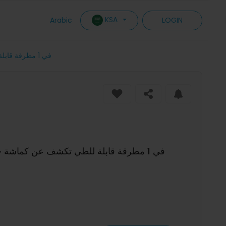
KSA
Arabic
LOGIN
أداة بقاء متعددة الوظائف IPRee 16 في 1 مطرقة قابلة للطي تكشف عن كماشة جيب مع مفتاح براغي وفتاحة زجاجات للبقاء والتخييم و