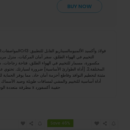
BUY NOW
التخييم في الهواء الطلق، سفر أمان المركبات، منزل مر
مصممة لتدوم. تصميمها المتين والموثوق يمكنه التعامل مع الأعمال الشاقة والظروف الوعرة، سواء في الداخل أو الخارج.الحزمة تشمل:1 x مطرقة متعددة الوظائف 1 x حقيبة أكسفورد
Save 46%