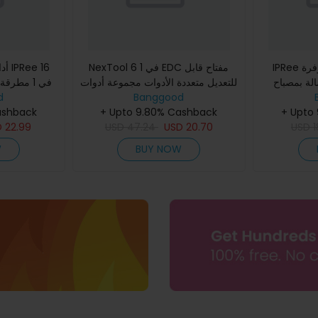
IPRee أداة متعددة صغيرة موفرة
NexTool 6 في 1 EDC مفتاح قابل
أدا
بمصباح LED كماشة قابلة
للتعديل متعددة الأدوات مجموعة أدوات
في 1 مطر
ت خارجية من
Banggood
يدوية جيب مجموعة رأس مفك براغي
d
كماشة جيب م
دأ تسلق
+ Upto
أدوات متعددة الوظائف سك
+ Upto 9.80% Cashback
زجاجات 
ashback
D
22.99
USD
47.24
USD
20.70
USD
1
W
BUY NOW