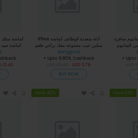
تانيوم صافرة
IPRee أداة متعددة الوظائف كماشة
 التيتانيوم
سكين جيب مجموعة مفك براغي طقم
كماشة صيد م
لطلق التخييم
Banggood
مفتاح ربط قابل للتعديل مفتاح فك
d
الصيد الخار
ت
+ Upto
الإصلاح في الهواء الطلق ال
+ Upto 9.80% Cashback
الأسماك
ashback
D
13.40
USD
25.49
USD
11.79
USD
2
W
BUY NOW
Save 40%
Save 53%