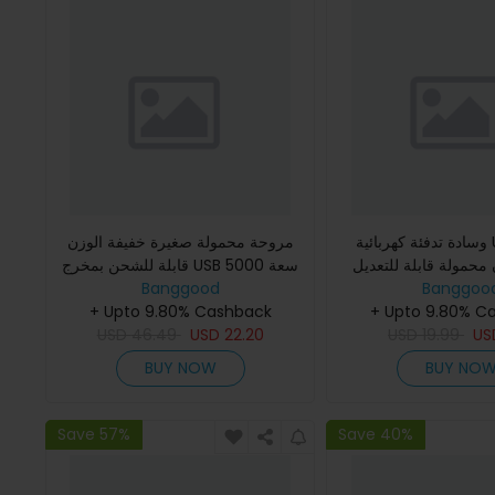
وسادة تدفئة كهربائية USB 5 في 1
مروحة محمولة صغيرة خفيفة الوزن
محمولة قابلة للتعديل
قابلة للشحن بمخرج USB سعة 5000
Banggoo
سرعات وسادة تدفئة USB
Banggood
مللي أمبير/10000 مللي أمبير مع عنق
+ Upto 9.80% C
السترات والخصر وال
شنجبي/حزام للخصر للاستخ
+ Upto 9.80% Cashback
USD
46.49
USD
22.20
USD
19.99
U
BUY NOW
BUY NO
Save 57%
Save 40%