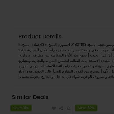
Product Details
المواصفات:اسم المنتج: أداة متعددة المطرقة 15 في 1 المطورةعملية المنتج: أكسدة لوحة الألومنيومحجم المنتج: 163*80*40مموزن المنتج: 437غمادة المنتج: 2Cr13 فولاذ وأكسيد الألمنيومالسيناريو القابل للتطبيق:
 المركبات في واحدةالمميزات: مقص حزام الأمان للسيارة، نافذة
مكسورة، مسمار للتخييم في الهواء الطلق، فتاحة زجاجات، سكين، ملف، للاستخدام المنزلي: كماشة، صليبية، مفك براغي مسطحالميزات: 1. [15 في 1 تعددية] تجمع هذه الأداة المتكاملة بين مطرقة، وزرادية،
 المنزل، والنجارة، ومشاريع DIY المختلفة.2. [أداة الطوارئ الأساسية] ضرورة لسيارتك. تحتوي على مطرقة أمان
ي حالات الطوارئ.3.[مضغوط وقابل للنقل في الهواء الطلق] ينطوي بسهولة ويتضمن حقيبة حزام دائمة للاستخدام اليومي المريح.
يرها من المغامرات، إنها تناسب تمامًا في جيبك.4. [تصميم ثقيل التحمل وطويل الأمد] مصنوع من الفولاذ المقاوم للصدأ عالي الجودة، هذه الأداة
Similar Deals
Save 31%
Save 62%