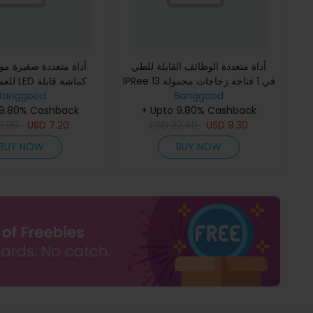
أداة متعددة الوظائف القابلة للطي
IPRee 13 في 1 فتاحة زجاجات محمولة
للعمالة 
Banggood
من الفولاذ المقاوم للصدأ مفك براغي
Banggood
للطي خفيفة الوزن أدوا
قابل للطي أداة إصل
+ Upto 9.80% Cashback
الفولاذ المقاوم للص
 9.80% Cashback
8.99
USD
7.20
USD
22.49
USD
9.30
BUY NOW
BUY NOW