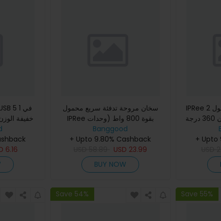
IPRee 2 في 1 سخان سيارة محمول
سخان مروحة تدفئة سريع محمول
سخان سيارة قوي دوران 360 درجة
IPRee بقوة 800 واط (وحدات
خفيفة الوزن 
قات السيارات
Banggood
كهربائية رأسية مكتبية PTC صغيرة
d
بثلاث 
+ Upto
+ Upto 9.80% Cashback
محمولة قابلة للطي telescopic لم吹
ashback
للملابس و
2
USD
23.99
USD
ه
58.89
USD
6.16
SD
W
BUY NOW
Save 54%
Save 55%