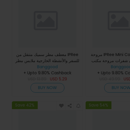
مروحة IPRee Mini Cooling صامتة
معطف مطر سميك متنقل من IPRee
ن شفرات مروحة مكتب
للسفر والأنشطة الخارجية ملابس مطر
Banggoo
 قابلة لإعادة الشحن عبر
Banggood
مقاومة للماء للنساء والرجال غطاء
ي مروحة دوران عا
+ Upto 9.80% C
مطري للاستخدام مرة واحدة
+ Upto 9.80% Cashback
USD
13.89
USD
5.29
USD
49.99
US
BUY NOW
BUY NO
Save 42%
Save 54%