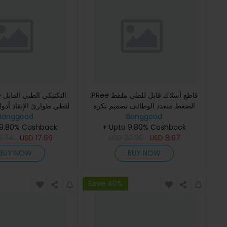
IPRee قاطع أسلاك قابل للطي ملقط
الضغط متعدد الوظائف تصميم بكرة
للطي طوارئ الإنقاذ أدو
Banggood
فاصل أسلاك الكهربائي أداة لف لإدارة
Banggood
الأولية المقصات الزردية 
الكابلات
+ Upto 9.80% Cashback
في الهواء الط
 9.80% Cashback
6.74
USD
17.66
USD
20.99
USD
8.67
BUY NOW
BUY NOW
Save 40%