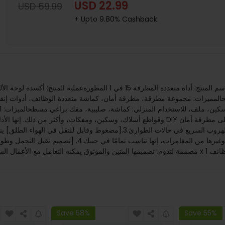
USD 22.99
USD 59.99
+ Upto 9.80% Cashback
يحالمميزات: مجموعة مطرقة، مطرقة أمان، كماشة متعددة الوظائف، أدوات إنقاذ
وقواطع أسلاك، وسكين، ومفكات، وأكثر من ذلك. إنها الأداة متعددة الاستخدامات المثالية لتحسين
مثبتة لتحطيم النوافذ وقاطع أحزمة أمان حاد، مما يوفر الحماية للهروب السريع ف
أداة أساسية للتخييم والمشي لمسافات طويلة وصيد الأسماك وغ
Save 58%
Save 55%