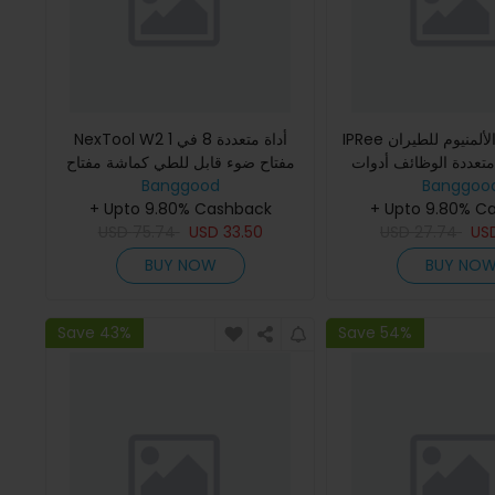
IPRee كماشة سلك الألمنيوم للطيران
NexTool W2 أداة متعددة 8 في 1
تعددة الوظائف أدوات
مفتاح ضوء قابل للطي كماشة مفتاح
Banggoo
جية كماشة التحكم في
Banggood
متعدد الوظائف مفك براغي أدوات
 وقواطع الخطوط
+ Upto 9.80% C
+ Upto 9.80% Cashback
يدوية للتخييم في الهواء الطل
USD
75.74
USD
33.50
USD
27.74
US
BUY NOW
BUY NO
Save 43%
Save 54%