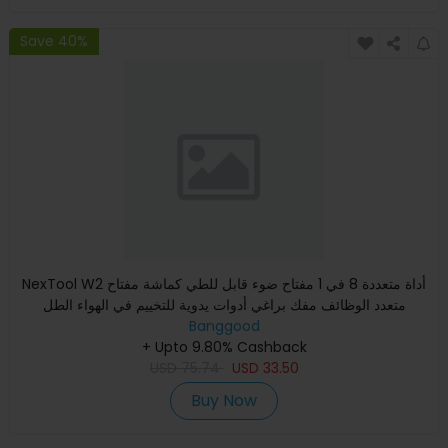
Save 40%
NexTool W2 أداة متعددة 8 في 1 مفتاح ضوء قابل للطي كماشة مفتاح
متعدد الوظائف مفك براغي أدوات يدوية للتخييم في الهواء الطل
Banggood
+ Upto 9.80% Cashback
USD
75.74
USD
33.50
Buy Now