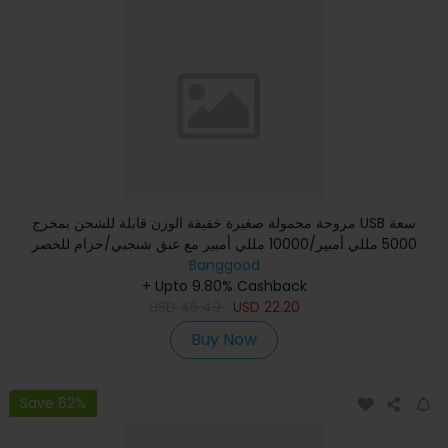
مروحة محمولة صغيرة خفيفة الوزن قابلة للشحن بمخرج USB سعة
5000 مللي أمبير/10000 مللي أمبير مع عنق شنجبي/حزام للخصر
للاستخ
Banggood
+ Upto 9.80% Cashback
USD
46.49
USD
22.20
Buy Now
Save 62%