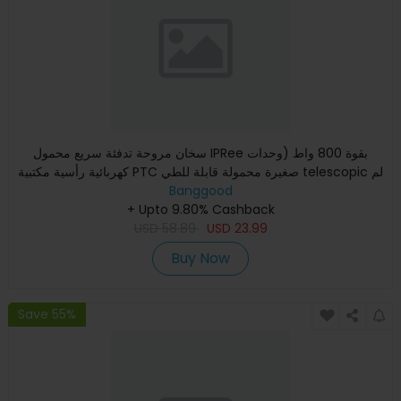
سخان مروحة تدفئة سريع محمول IPRee بقوة 800 واط (وحدات
كهربائية رأسية مكتبية PTC صغيرة محمولة قابلة للطي telescopic لم
吹 ه
Banggood
+ Upto 9.80% Cashback
USD
58.89
USD
23.99
Buy Now
Save 55%