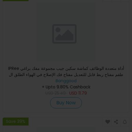
IPRee أداة متعددة الوظائف كماشة سكين جيب مجموعة مفك براغي
طقم مفتاح ربط قابل للتعديل مفتاح فك الإصلاح في الهواء الطلق ال
Banggood
+ Upto 9.80% Cashback
USD
25.49
USD
11.79
Buy Now
Save 39%