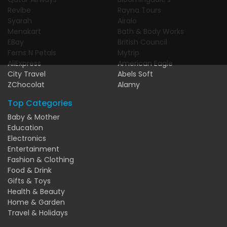
Revibe
Rayna Tours
Syarah
Airalo
Menakart
Bath & Body Works
EBay
British Council
Ferns N Petals
Mytrip
AliExpress
American Eagle
City Travel
Abels Soft
ZChocolat
Alamy
Top Categories
Baby & Mother
Education
Electronics
Entertainment
Fashion & Clothing
Food & Drink
Gifts & Toys
Health & Beauty
Home & Garden
Travel & Holidays