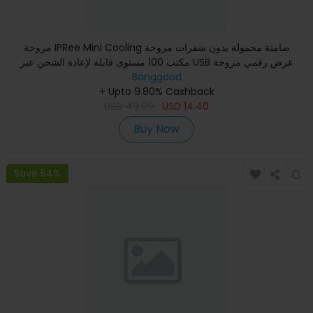
مروحة IPRee Mini Cooling صامتة محمولة بدون شفرات مروحة
مكتب 100 مستوى قابلة لإعادة الشحن عبر USB عرض رقمي مروحة
دوران عا
Banggood
+ Upto 9.80% Cashback
USD
49.99
USD
14.40
Buy Now
Save 54%