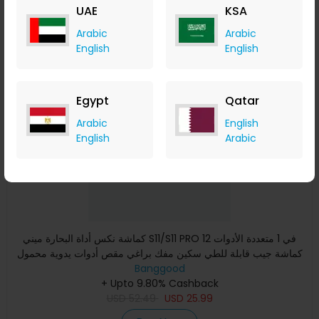
UAE
KSA
Buy Now
Arabic
Arabic
English
English
Save 41%
Egypt
Qatar
Arabic
English
English
Arabic
كماشة نكس أداة البحارة ميني S11/S11 PRO 12 في 1 متعددة الأدوات
كماشة جيب قابلة للطي سكين مفك براغي مقص أدوات يدوية محمول
Banggood
+ Upto 9.80% Cashback
USD
52.49
USD
25.99