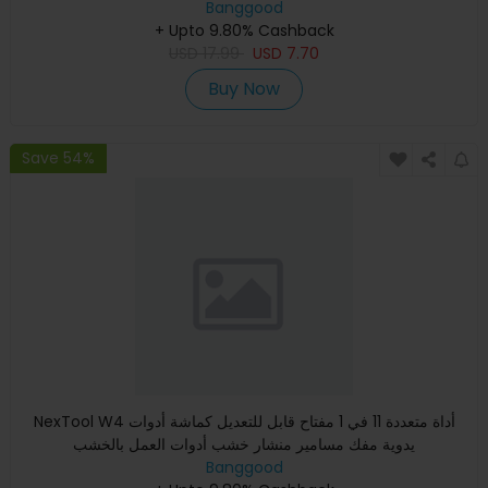
Banggood
+ Upto 9.80% Cashback
USD
17.99
USD
7.70
Buy Now
Save 54%
NexTool W4 أداة متعددة 11 في 1 مفتاح قابل للتعديل كماشة أدوات
يدوية مفك مسامير منشار خشب أدوات العمل بالخشب
Banggood