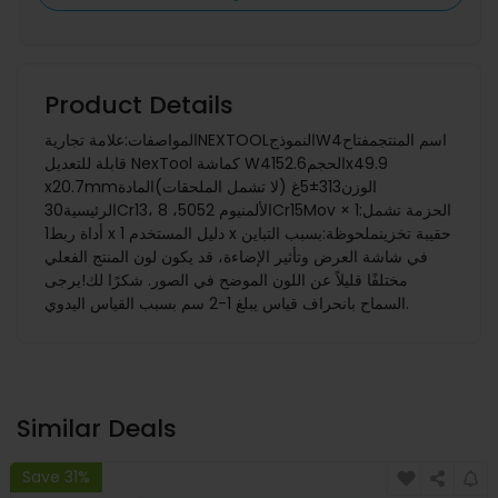
Product Details
المواصفات:علامة تجاريةNEXTOOLالنموذجW4اسم المنتجمفتاح
قابلة للتعديل NexTool كماشة W4الحجم152.6x49.9
x20.7mmالوزن313±5غ (لا تشمل الملحقات)المادة
الرئيسية30Cr13، الألمنيوم 5052، 8Cr15Mov الحزمة تشمل:1 ×
أداة ربط1 x دليل المستخدم 1 x حقيبة تخزينملحوظة:بسبب التباين
في شاشة العرض وتأثير الإضاءة، قد يكون لون المنتج الفعلي
مختلفًا قليلاً عن اللون الموضح في الصور. شكرًا لك!يرجى
السماح بانحراف قياس يبلغ 1-2 سم بسبب القياس اليدوي.
Similar Deals
Save 31%