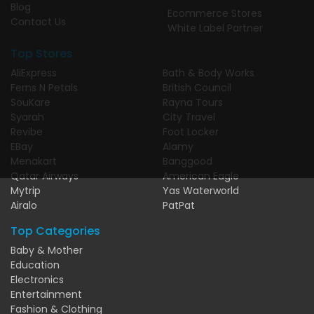
Blog
Ecommerce Stores
Contact Us
White Label Partner
Top Stores
AliExpress
Bath & Body Works
Ferns N Petals
British Council
SouKare
Rayna Tours
Syarah
City Travel
Revibe
Foot Locker
EBay
Alamy
Menakart
Banggood
Qatar Airways
American Eagle
Mytrip
Yas Waterworld
Airalo
PatPat
Top Categories
Baby & Mother
Education
Electronics
Entertainment
Fashion & Clothing