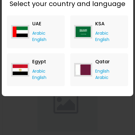
Select your country and language
800 قطعة من مسامير الفولاذ المقاوم للصدأ M2 ذاتية اللولبة مجموعة
بديلة
UAE
KSA
Banggood
+ Upto 9.80% Cashback
Arabic
Arabic
USD
20.99
USD
13.99
English
English
Buy Now
Egypt
Qatar
Save 19%
Arabic
English
English
Arabic