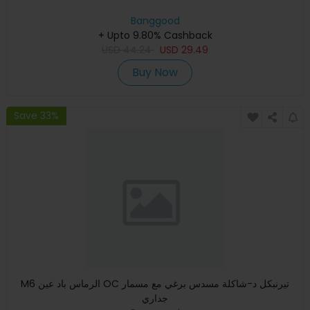
Banggood
+ Upto 9.80% Cashback
USD
44.24
USD
29.49
Buy Now
Save 33%
M6 الرماس باد عين OC تيرنبكل د-شاكلة مسدس برغي مع مسمار
جداري