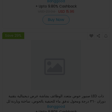
Banggood
+ Upto 9.80% Cashback
USD
23.94
USD
15.96
Buy Now
Save 29%
صنبور حوض متعدد الوظائف بشاشة عرض ديجيتالية بتقنية LED ذات
دوران ٣٦٠ درجة ومحول تدفق ماء للحنفية بالحوض، ساخنة وباردة لل
Banggood
+ Upto 9.80% Cashback