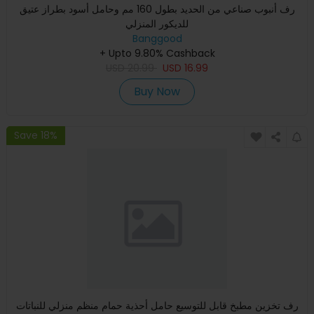
رف أنبوب صناعي من الحديد بطول 160 مم وحامل أسود بطراز عتيق
للديكور المنزلي
Banggood
+ Upto 9.80% Cashback
USD
20.99
USD
16.99
Buy Now
Save 18%
رف تخزين مطبخ قابل للتوسيع حامل أحذية حمام منظم منزلي للنباتات