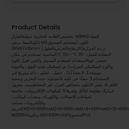
Product Details
تخصيص:العلامة التجارية: سوليفالطراز: M2NH2المواد:
نايلونالنمط: برغي M2اللون: أبيضحجم الصندوق:
130x67x25mm (الطولxالعرضxالارتفاع)درجة الحرارة
المعتادة للعمل: -30 ℃ ~ 130 ℃المناسبة: تستخدم في مكان
حمضي قويالاستخدام: استخدم المسمار والجوز لعزل اللوح
واللوح الميكانيكي.الميزات:1. تم استكمال تحديد النوع ، والجودة
موثوقة.2. لا يصدأ أبدًا ، جميل ، عملي ، دائم ومريح في
الاستخدام.3. معبأة في علبة بلاستيكية، جيدة للتخزين وصعبة
التلف.4. يتميز النايلون بخصائص العزل، غير المغناطيسية، معزول
حراريًا، مقاومة التآكل وغيرها.5. كمكونات الإلكترونيات، مناسبة
لصناعات الاتصالات، والكهرباء، ومعدات المكاتب،
والإلكترونيات.شملت
الحزمة:M2×5+610PcsM2×6+610PcsM2×8+610PcsM2×10+610PcsM2×12+610PcsM2×15+610PcsM2x18+610PcsM2×20+610Pcsجوز
M230Pcsبراغي M2×630Pcsالمجموع140Pcs