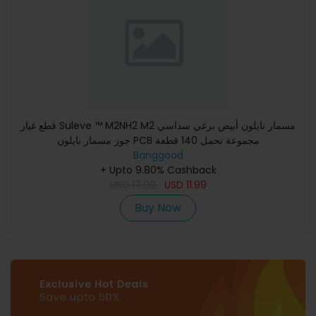
قطع غيار Suleve ™ M2NH2 M2 مسمار نايلون أبيض برغي سداسي
جوز مسمار نايلون PCB مجموعة تحمل 140 قطعة
Banggood
+ Upto 9.80% Cashback
USD
17.99
USD
11.99
Buy Now