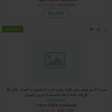
USD
119.99
USD
84.99
Buy Now
Save 18%
45 سم × 2 متر فيلم زجاج نافذة زهري ثابت، لا يلتصق به الغراء، قابل
للإزالة، قابلة لإعادة الاستخدام لتزيين المنزل
Banggood
+ Upto 9.80% Cashback
USD
21.99
USD
17.99