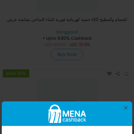
حنفية كهربائية فورية للماء الساخن بشاشة عرض LED للحمام والمطبخ
Banggood
+ Upto 9.80% Cashback
USD
49.99
USD
33.99
Buy Now
Save 45%
×