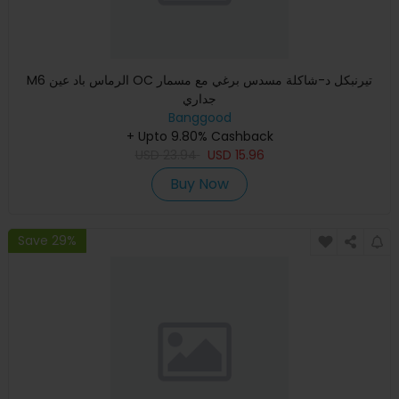
M6 الرماس باد عين OC تيرنبكل د-شاكلة مسدس برغي مع مسمار
جداري
Banggood
+ Upto 9.80% Cashback
USD
23.94
USD
15.96
Buy Now
Save 29%