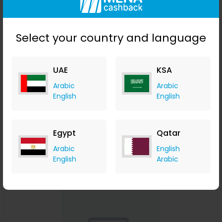
Select your country and language
UAE
KSA
800 قطعة من مسامير الفولاذ المقاوم للصدأ M2 ذاتية اللولبة مجموعة
Arabic
Arabic
بديلة
English
English
Banggood
+ Upto 9.80% Cashback
USD
20.99
USD
13.99
Egypt
Qatar
Buy Now
Arabic
English
English
Arabic
Save 19%