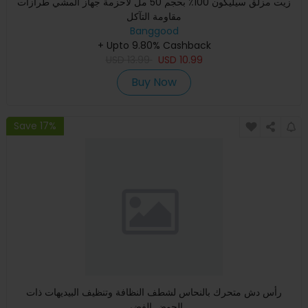
زيت مزلق سيليكون 100٪ بحجم 50 مل لأحزمة جهاز المشي طرازات
مقاومة التآكل
Banggood
+ Upto 9.80% Cashback
USD
13.99
USD
10.99
Buy Now
Save 17%
رأس دش متحرك بالنحاس لشطف النظافة وتنظيف البيديهات ذات
الحوض الفضي