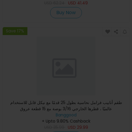
USD
62.24
USD
41.49
Buy Now
Save 17%
طقم أنابيب فرامل نحاسية بطول 25 قدمًا مع نيكل قابل للاستخدام
عالميًا ، قطرها الخارجي 3/16 بوصة مع 15 قطعة عروق
Banggood
+ Upto 9.80% Cashback
USD
35.99
USD
29.99