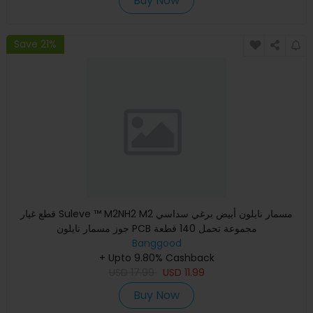
Buy Now
Save 21%
قطع غيار Suleve ™ M2NH2 M2 مسمار نايلون أبيض برغي سداسي
جوز مسمار نايلون PCB مجموعة تحمل 140 قطعة
Banggood
+ Upto 9.80% Cashback
USD
17.99
USD
11.99
Buy Now