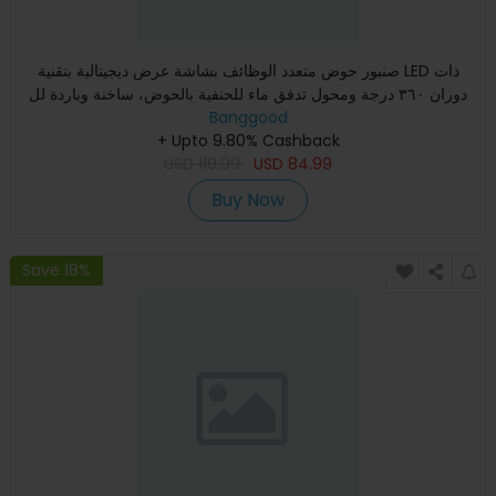
صنبور حوض متعدد الوظائف بشاشة عرض ديجيتالية بتقنية LED ذات
دوران ٣٦٠ درجة ومحول تدفق ماء للحنفية بالحوض، ساخنة وباردة لل
Banggood
+ Upto 9.80% Cashback
USD
119.99
USD
84.99
Buy Now
Save 18%