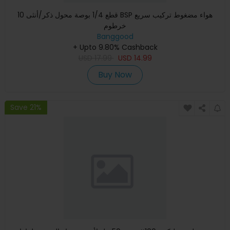
10 قطع 1/4 بوصة محول ذكر/أنثى BSP هواء مضغوط تركيب سريع
خرطوم
Banggood
+ Upto 9.80% Cashback
USD
17.99
USD
14.99
Buy Now
Save 21%