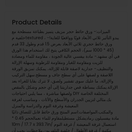
Product Details
الميزات:- ورق حائط حجر مزيف يتميز بطباعة مسطحة مع
خلفية مtextured ، يبدو التأثير ثلاثي الأبعاد قويًا وواقعيًا للغاية!-
ورق حائط حجري ثلاثي الأبعاد بعرض 1.5 قدم وطول 33 قدم
(45 * 1000 سم)، الحجم الكافي يتيح لك استخدام هذا الورق
في أي مشهد.- مادة بيفسي عالية الجودة ، مقاومة للماء ومضادة
للزيت ومقاومة للغبار ومقاومة للرطوبة وسهلة الإزالة
والتنظيف.- جدارية لاصقة قابلة للإزالة، يمكنك تمزيق الورقة
اللاصقة و لصقها على أي سطح جاف و مسطح.سهل التركيب
والإزالة، ما عليك سوى تقشير ولصق، لا تترك بقايا للغراء بعد
الإزالة.يمكنك ببساطة قص جداريتنا إلى أي حجم وشكل بالمقص
ولصقها مباشرة ، مما يلبي احتياجات DIY المختلفة الخاصة
بك.مثالي لتزيين الجدران والأسطح والأثاث ، ومناسب لغرفة
المعيشة وغرفة النوم والدراسة والمنزل
والمكتب.المواصفات:اسم المنتج ورق حائط قابل للتصاق ذاتيًا
مادة بيفسيلون رماديشكل مستطيلمقاوم للماء نعمالحجم 0.45 *
10m / 17.7 x 393.7inاستعمال غرفة المعيشة / غرفة النوم /
مكتبة / غرفة الأطفال / خلفية التلفزيون.ملاحظات: يجب أن