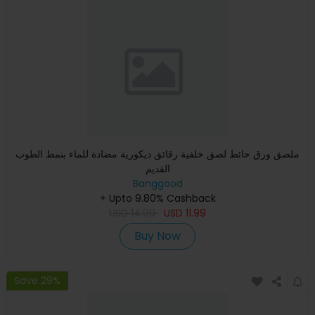
ملصق ورق حائط لصق خلفية رقائق ديكورية مضادة للماء بنمط الطوب
القديم
Banggood
+ Upto 9.80% Cashback
USD
14.99
USD
11.99
Buy Now
Save 29%