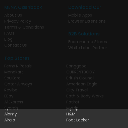
MENA Cashback
Download Our
About Us
Mobile Apps
Privacy Policy
Browser Extensions
Terms & Conditions
FAQs
B2B Solutions
Blog
Ecommerce Stores
Contact Us
White Label Partner
Top Stores
Ferns N Petals
Banggood
Menakart
CURRENTBODY
SouKare
British Council
Qatar Airways
American Eagle
Revibe
City Travel
EBay
Bath & Body Works
AliExpress
PatPat
Syarah
Mytrip
Alamy
H&M
Airalo
Foot Locker